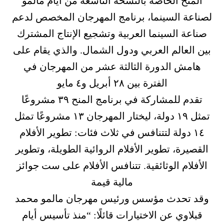
المنح الخاصة بالنسخة التاسعة من أيام مالمو
لصناعة السينما، برنامج المهرجان المخصص لدعم
صناعة السينما العربية وتشجيع الإنتاج المشترك
بين العالم العربي ودول الشمال. والذي يقام على
هامش الدورة الثالثة عشر من المهرجان في
الفترة بين ٢٨ أبريل و٤ مايو
تقدم للمشاركة في برنامج المنح ٣٩ مشروعًا
تمثل ١٩ دولة، ليختار المهرجان ١٣ مشروعًا تمثل
١٤ دولة لتتنافس في ثلاث فئات: تطوير الأفلام
القصيرة، تطوير الأفلام الروائية الطويلة، وتطوير
الأفلام الوثائقية. تتنافس الأفلام على ست جوائز
مالية قيمة
وقد تحدث مؤسس ورئيس مهرجان مالمو محمد
قبلاوي عن الاختيارات قائلًا: “منذ تأسيس أيام