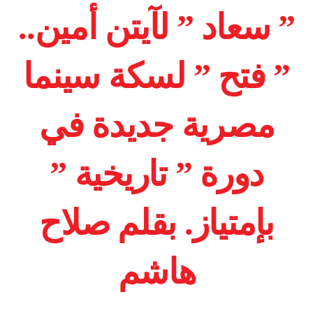
” سعاد ” لآيتن أمين..
” فتح ” لسكة سينما
مصرية جديدة في
دورة ” تاريخية ”
بإمتياز. بقلم صلاح
هاشم