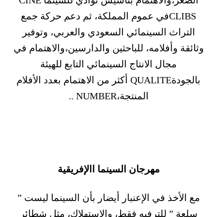
الصغر،والاهتمام بتأسيس نوادي للسينما CINE
CLIBSفي عموم المملكة، ثم دعم حركة جمع
التراث السينمائي السعودي والعربي، وتوفير
وثائقة وأفلامه، للباحثين والدارسين،والاهتمام في
مجال الانتاج السينمائي التابع للهيئة
بالجودةQUALITE أكثر من الاهتمام بعدد الأفلام
المنتجة،NUMBER ..
مهرجان السينما االإفريقية
مع الأخذ في الإعنبار أيضار بأن السينما ليست ”
سلعة ” للترفيه فقط، والاستهلاك، مثل شطائر