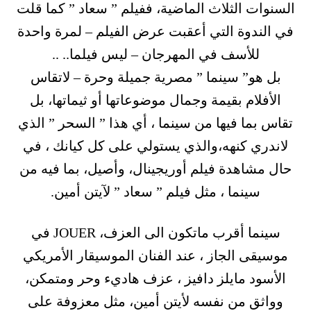
السنوات الثلاث الماضية، ففيلم ” سعاد ” كما قلت
في الندوة التي أعقبت عرض الفيلم – لمرة واحدة
للأسف في المهرجان – ليس فيلما.. ..
بل هو” سينما ” مصرية جميلة وحرة – لاتقاس
الأفلام بقيمة وجمال موضوعاتها أو ثيماتها، بل
تقاس بما فيها من سينما ، أي هذا ” السحر ” الذي
لاندري كنهه،والذي يستولي على كل كيانك ، في
حال مشاهدة فيلم أوريجينال، وأصيل، بما فيه من
سينما ، مثل فيلم ” سعاد ” لآيتن أمين.
سينما أقرب ماتكون الى العزف، JOUER في
موسيقى الجاز ، عند الفنان الموسيقار الأمريكي
الأسود مايلز دافيز ، عزف هاديء وحر ومتمكن،
وواثق من نفسه لأيتن أمين، مثل معزوفة على