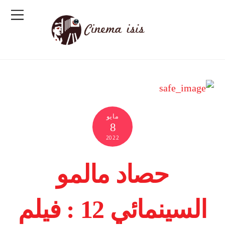
مايو
8
2022
حصاد مالمو
السينمائي 12 : فيلم