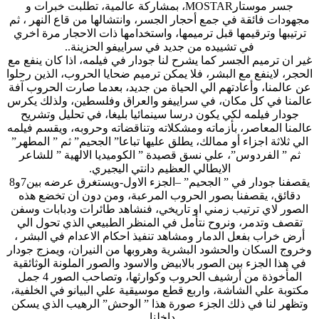
جسر موستارMOSTAR، بمشاركة عالمية، تطلبت خبرات و
مجهودات فائقة في جمع أحجار الجسر، وانتشالها من قاع النهر ، ثم
ترتيبها وترقيمها قبل ترميمها، واستخدامها ذات الاحجار مرة اخري
في تشييده من جديد في سراييفو الحزينة..
غير ان ترميم الجسر كما يشرح لنا جودار في فيلمه، اذا كان ينفع مع
الحجر، لاينفع مع البشر، فلا يمكن ترميم ضحايا الحروب، الذين رحلوا
عن عالمنا، وأعادتهم الي الحياة من جديد، بعدما صارت الحروب آفة
عالمنا في كل مكان، في سراييفو والعراق وفلسطين، ولذلك يكرس
جودار فيلمه لكي يكون درسا سينمائيا بليغا، في تحليل وتشريح
عالمنا المعاصر، بأزماته ومشكلاته وتناقضاته وحروبه، ويقسم فيلمه
الي ثلاثة اجزاء أو ممالك، يطلق عليها تباعا” الجحيم” ثم ” المطهر”
ثم ” الفردوس”، علي نسق قصيدة ” الكوميديا الالهية ” للشاعر
الايطالي العظيم دانتي اليجيري.
يقصفنا جودار في ” الجحيم” –الجزء الاول-ويستغرق عرضه بين7و8
دقائق، يقصفنا بصور الحروب المرعبة، ومن دون ان تخضع هذه
الصور لاي ترتيب زمني او تاريخي، فنشاهد طائرات ودبابات وسفن
تقصف وتدمر، ونروح نتأمل في المنظر الطبيعي الذي تحول الي
أرض خراب بفعل الدمار ومشاهد تنفيذ احكام الاعدام في البشر ،
وخروج السكان والحشود البشرية وهروبها من النيران، ويمزج جودار
في هذا الجزء بين الصور بالابيض والاسود والصور الملونة الوثائقية
المأخوذة من أرشيف الحروب وكوارثها، وتصاحب الصور 4 جمل
مكتوبة علي الشاشة، واربع قطع موسيقية علي البيانو في الخلفية،
وتظهر لنا في ذلك الجزء صورة هذا ” الوحش” الرهيب الذي يسكن
داخلنا..