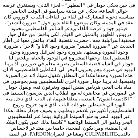
في حين يحكي جودار في ” المطهر” –الجزء الثاني- ويستغرق عرضه
حوالي الساعة، يحكي عن مدينة سراييفو في الوقت الحاضر،
بمناسبة دعوته للمشاركة في لقاء من لقاءات الكتاب الاوروبي كان
عقد في المدينة، وكان موضوع اللقاء يدور حول ” ضرورة الشعر”،
فينتهز جودار فرصة اللقاء ويدعو الشاعر الفلسطيني محمود
درويش، للظهور والتمثيل في الفيلم، لكي يناقش من خلال حوار
صحفية اسرائيلية معه ، حضرت لتغطية اللقاء، يناقش معها في اطار
الحديث عن ” ضرورة الشعر” ضرورة وجود الانا و” الآخر” ، ضرورة
وجود الصورة ونقيضها، ضرورة وجود اسرائيل وضرورة وجود
فلسطين ايضا، وحقها المشروع في الوجود والحياة، ويلخص لنا
جودار في الفيلم قضية فلسطين بضربة معلم في صورتين، اذ يرينا
اليهود في صورة وهم يعبرون البحر الي الشاطيئ الفلسطيني، الا ان
هذه الصورة وحدها هكذا في المطلق لاتقول شيئا، لابد من الصورة
ونقيضها، ثم يرينا جودار صورة اخري للفلسطينيين وهم يخوضون في
مياه ذات البحر، هربامن بطش اليهود ويغرقون فيه، ويقول جودار
عن الصورتين في محاضرة له مع الطلاب الذين يدرسون السينما في
” اكاديمية الفنون” بالمدينة، معلقاعليهما، ان الباب الذي دخل منه
اليهود الي فلسطين ،هو ذات الباب الذي شهد خروج ونزوح
الفلسطينيين الكبيرعن بلادهم ووطنهم، و يضيف جودار معلقا: هكذا
عبر اليهود البحر ودخلوا السينما الروائية، بينما عبرالفلسطينيون
البحر ودلفوا الي السينما الوثائقية ” كاشفا بذلك عمن يكون الجلاد
في القضية، ومن يكون الضحية، جامعا بين مشاعرالاحساس
بالذنبCULPABILITE ومشاعر الغفرانPARDON، في لقطة