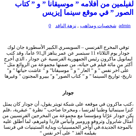
لفيلمين من أفلامه ” موسيقانا ” و ” كتاب
الصور ” في موقع سينما إيزيس
admin
شخصيات ومذاهب
,
نزهة الناقد
0
توفي المخرج الفرنسي – السويسري الكبير الأسطورة جان لوك
جودار يوم الثلاثاء 11 سبتمبر عن عمر يناهز ال91 عاما، وقد كتب
ايمانويل ماكرون رئيس الجمهورية الفرنسية عن جودار ، الذي أخرج
أكثر من مائة فيلم في حياته، من ضمنها مجموعة من الروائع مثل ”
على آخر نفس ” و ” العار ” و ” موسيقانا” و ” عاشت حياتها ” و”
تاريخ- تواريخ السينما ” و ” كتاب الصور” و” بييرو المجنون ” وغيرها
جودار
،كتب ماكرون في موقعه على شبكة تويتر يقول، أن جودار كان يمثل
كنزا سينمائيا وطنيا لفرنسا ، ومخرجا صاحب ” نظرة ” عبقرية، ،فلم
يكن جودار عرّابا ومؤسسا مع مجموعة من المخرجين الفرنسيين من
أمثال شابرول وتروفو ورومير وآنياس فاردا وغيرهم، لما أطلق عليه
بالموجة الجديدة،في أواخر الخمسينيات وبداية الستينيات في فرنسا
بفيلمه الفذ ” على آخر نفس “