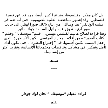
بل كان مفكرا وفيلسوفا، وشاعرا كبيرا،أيضا، ومدافعا عن قضية
فلسطين، وقد إشتهر بمناهضته العلنية للصهيونية، حتى أنه ضم في
فيلمه الوثائقي” هنا وهناك ” من إنتاج 1976 صورا لهتلر، الى جانب
صور لرئيسة وزراء إسرائيل السابقة جوادا مائير
وهنا قراءة لصلاح هاشم لفيلمين مهمين، – فيلم” موسيقانا ” وفيلم ”
كتاب الصور” – من أفلام المخرج الفرنسي الكبير الأسطورة، الذي
جعل السينما تكمن أهميتها، في ” إختراع النظرة” ، حتى تكون أداة
تأمل وتفكير، في مشاكل وتناقضات مجتمعاتنا الإنسانية، وتقربنا أكثر
من إنسانيتنا..
صـ.هـ
***
قراءة لـفيلم “موسيقانا ” لجان لوك جودار
بقلم