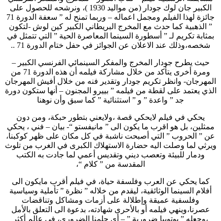
الكبير جان لوك جودار (من مواليد 1930 )، ونرشحه للحصول على
جائزة لهذا الفيلم ومجمل اعماله – وربما تمنح له ” سعفة الدورة 71
” الذهبية كما حدث مع المخرج البريطاني الكبير كين لوش -لتكون
بمثابة تكريم لـ ” أسطورة السينما المعاصرة الحية ” التي تتمثل في
شخصه،وذلك عند الاعلان عن الجوائز في حفل ختام الدورة 71 ..
حيث يطرح جودار المخرج والمفكر السينمائي الفرنسي الكبير –
ومرة أخرى يتأكد من خلال مشاركة فيلمه أن هذه الدورة 71 من
المهرجان- وانظر تكريم جودار وتقدير فنه من خلال أفيش المهرجان
الذي يعتمد على لقطة من فيلمه ” بييرو المجنون – أنها ستكون دورة
جد ” واعدة ” و ” استثنائية ” كما سبق وأن نوهنا
يحكي في فيلم لايحكي قصة ،ولايعني بتطور حبكة، ومن دون
ممثلين، بل هو اقرب ما يكون الى ” مانيفستو “- بيان – فني ، يحكي
عن ” الحروب ” التي أصبحت ناشبة في كل مكان على ظهر كوكبنا،
ويرثي لما وصلت اليه حضارة الاستهلاك الكبرى في الغرب من تلوث
ودمار للبيئة وتعصب ديني وتقديس أعمي لما جادت به الكتب
المقدسة من ” كلام “،
كما يحكي عن العرب وفلسفة حياة، في فيلم أقرب مايكون الى
أفلام السينما الوثائقية، ليقدم من خلاله ” نظرة ” تأملية وسياسية
وفلسفية عميقة وإطلالة على أزمات ومشاكل وتناقضات
عصرنا،وينهي فيلمه أو بالأحرى شهادته، بدعوة الى التعلق بالأمل
،وجعله ” يوتوبيا ضرورية ” – أي حلمنا الضروري، في عالم أكثر