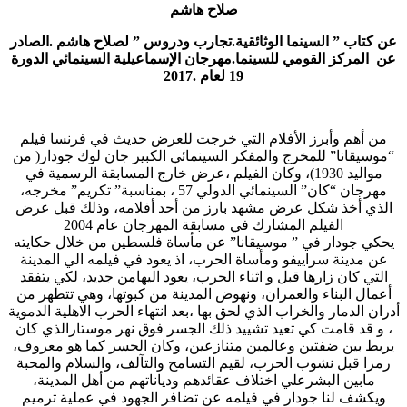
صلاح هاشم
عن كتاب ” السينما الوثائقية.تجارب ودروس ” لصلاح هاشم .الصادر
عن المركز القومي للسينما.مهرجان الإسماعيلية السينمائي الدورة
19 لعام .2017
من أهم وأبرز الأفلام التي خرجت للعرض حديث في فرنسا فيلم
“موسيقانا” للمخرج والمفكر السينمائي الكبير جان لوك جودار( من
مواليد 1930)، وكان الفيلم ،عرض خارج المسابقة الرسمية في
مهرجان “كان” السينمائي الدولي 57 ، بمناسبة” تكريم” مخرجه،
الذي أخذ شكل عرض مشهد بارز من أحد أفلامه، وذلك قبل عرض
الفيلم المشارك في مسابقة المهرجان عام 2004
يحكي جودار في ” موسيقانا” عن مأساة فلسطين من خلال حكايته
عن مدينة سراييفو ومأساة الحرب، اذ يعود في فيلمه الي المدينة
التي كان زارها قبل و اثناء الحرب، يعود اليهامن جديد، لكي يتفقد
أعمال البناء والعمران، ونهوض المدينة من كبوتها، وهي تتطهر من
أدران الدمار والخراب الذي لحق بها ،بعد انتهاء الحرب الاهلية الدموية
، و قد قامت كي تعيد تشييد ذلك الجسر فوق نهر موستارالذي كان
يربط بين ضفتين وعالمين متنازعين، وكان الجسر كما هو معروف،
رمزا قبل نشوب الحرب، لقيم التسامح والتآلف، والسلام والمحبة
مابين البشرعلي اختلاف عقائدهم ودياناتهم من أهل المدينة،
ويكشف لنا جودار في فيلمه عن تضافر الجهود في عملية ترميم