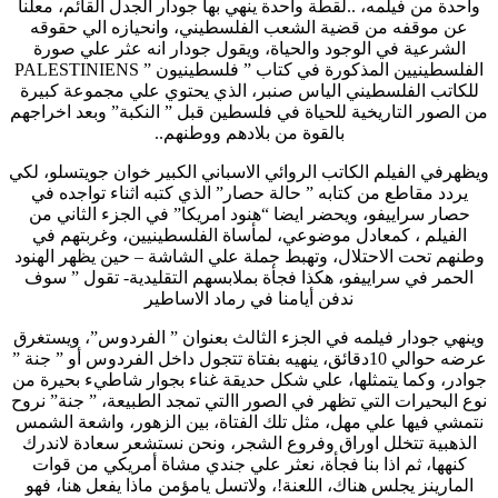
واحدة من فيلمه، ..لقطة واحدة ينهي بها جودار الجدل القائم، معلنا
عن موقفه من قضية الشعب الفلسطيني، وانحيازه الي حقوقه
الشرعية في الوجود والحياة، ويقول جودار انه عثر علي صورة
الفلسطينيين المذكورة في كتاب ” فلسطينيون ” PALESTINIENS
للكاتب الفلسطيني الياس صنبر، الذي يحتوي علي مجموعة كبيرة
من الصور التاريخية للحياة في فلسطين قبل ” النكبة” وبعد اخراجهم
بالقوة من بلادهم ووطنهم..
ويظهرفي الفيلم الكاتب الروائي الاسباني الكبير خوان جويتسلو، لكي
يردد مقاطع من كتابه ” حالة حصار” الذي كتبه اثناء تواجده في
حصار سراييفو، ويحضر ايضا “هنود امريكا” في الجزء الثاني من
الفيلم ، كمعادل موضوعي، لمأساة الفلسطينيين، وغربتهم في
وطنهم تحت الاحتلال، وتهبط جملة علي الشاشة – حين يظهر الهنود
الحمر في سراييفو، هكذا فجأة بملابسهم التقليدية- تقول ” سوف
ندفن أيامنا في رماد الاساطير
وينهي جودار فيلمه في الجزء الثالث بعنوان ” الفردوس”، ويستغرق
عرضه حوالي 10دقائق، ينهيه بفتاة تتجول داخل الفردوس أو ” جنة ”
جوادر، وكما يتمثلها، علي شكل حديقة غناء بجوار شاطيء بحيرة من
نوع البحيرات التي تظهر في الصور االتي تمجد الطبيعة، ” جنة” نروح
نتمشي فيها علي مهل، مثل تلك الفتاة، بين الزهور، واشعة الشمس
الذهبية تتخلل اوراق وفروع الشجر، ونحن نستشعر سعادة لاندرك
كنهها، ثم اذا بنا فجأة، نعثر علي جندي مشاة أمريكي من قوات
المارينز يجلس هناك، اللعنة!، ولاتسل يامؤمن ماذا يفعل هنا، فهو