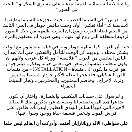
وباشتغالاته السينمائية الفنية المذهلة على مستوى الشكل و ” النحت
في الصور “،
هو ” درس ” في السينما العظيمة- حيث تتحق هنا للسينما وظيفتها
الأساسية كـ ” أداة تفكير ” أولا، وحيث يناقش جودار في الجزء الثالث
من الفيلم قضايا العرب ويقول ان الغرب ظلمهم من خلال الصورة
الرديئة المتخلفة التي روج لها عنهم،ـ وهي صورة لم تنصفهم بالمرة ،
حيث أن العرب كما تمثلهم جودار ونبه في فيلمه،يتعاملون مع الوقت
بشكل مختلف، ولديهم كل الوقت للتأمل والتفكير، حتى أنك تجد ان
الناس العاديين من العرب ” فلاسفة ” ووراء كل عربي، ولايهم ان
يكون متعلما، فيلسوف يتمعن في معاني حياته ويفكر.. فيلم جودار
هو أقرب ما يكون الى منشأة – INSTALLATION – من منشأت
الفن التشكيلي، فقد هجر المعلم الأكبر جودار السينما منذ زمن..
وترك الإخراج .. وخاصم الممثلين.. والمحترفين.. وتجار السينما
الحقراء ..
و لم يعول على حسابات المكسب والخسارة ..واختار أن يكون
شاعرا هذه المرة ليقدم لنا وصية شاعر، تذكرني بتلك القصائد
الأخيرة التي كتبها الشاعر الهندي العظيم رابندرانات طاغور على
فراش الموت وتلخص فلسفة حياة ووجود ويقول فيها :
على شواطيء الاله روبانارايان أفقت، وأدركت أن العالم ليس حلما