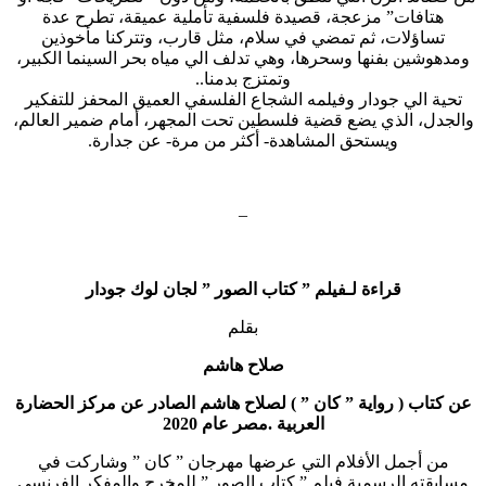
هتافات” مزعجة، قصيدة فلسفية تأملية عميقة، تطرح عدة
تساؤلات، ثم تمضي في سلام، مثل قارب، وتتركنا مأخوذين
ومدهوشين بفنها وسحرها، وهي تدلف الي مياه بحر السينما الكبير،
وتمتزج بدمنا..
تحية الي جودار وفيلمه الشجاع الفلسفي العميق المحفز للتفكير
والجدل، الذي يضع قضية فلسطين تحت المجهر، أمام ضمير العالم،
ويستحق المشاهدة- أكثر من مرة- عن جدارة.
–
قراءة لـفيلم ” كتاب الصور ” لجان لوك جودار
بقلم
صلاح هاشم
عن كتاب ( رواية ” كان ” ) لصلاح هاشم الصادر عن مركز الحضارة
العربية .مصر عام 2020
من أجمل الأفلام التي عرضها مهرجان ” كان ” وشاركت في
مسابقته الرسمية فيلم ” كتاب الصور ” للمخرج والمفكر الفرنسي