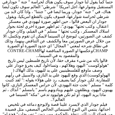
حتما كما يقول لنا جودار سوف يكون هناك لحراسة ” جنة ” جودارفي
المستقبل وشوارعها، اجل امريكا ” شرطي” العالم سوف تكون ايضا
هناك، في ” جنة” جودار، وربما ايضا في ” جنتنا” ، واذا كان لابد من
شرطي لحراسة شوارعها، فسوف يكون بالقطع امريكيا، ويقول
جودار ان البعض قالوا ، حين اظهر صورة ليهودي في معسكر
اعتقال، وكتب تحتها” يهودي”، ثم اظهر صورة اخري لجثة بجوار
اسلاك المعسكر ، وكتب تحتها ” مسلم ” في الفيلم، وكان جودار
كشف عن الصورتين، ليوضح ان السينما لايمكن ان تقوم وتكتمل، الا
من خلال عرض الصورتين معا والكشف عن التناقض بينهما، وذلك
في نطاق شرحه لمعني ” المجال” اي حدود الصورة أو الصورة
CHAMPوعكسها او الصورة المناقضة لهاCONTRE-CHAMP
والمقصود به في السينما،..
قالوا ياله من شيء مقرف حقا، لأن تاريخ فلسطين ليس تاريخ
“هولوكوست” اليهود وهلاكهم ، وتساءلوا، كيف يجرؤ جودار علي
وصف ماوقع للفلسطينيين علي يد لليهود، بذلك الهلاك (
الهولوكوست) الذي وقع لليهود علي يد النازي، ولاسبيل في رأيهم
للمقارنة. لكن جودار كما يضيف، رد علي هؤلاء بقوله :” لقد كتبت
كلمة ” مسلم ” تحت جثة اليهودي، لأن حراس المعسكر النازي، كانوا
يهينون اليهود، ويطلقون عليهم وينادونهم باسم ” يامسلم ” آنذاك ، ثم
ماذا يريد اليهود، أو لم تكن هوليوود تدعي “مكة” السينما في
العالم؟..
فيلم جودار الذي لايسرد علينا قصة ولايوجع دماغه في تلخيص
احداثها، ينتمي الي النوع السينمائي الخالص المصفي، مثل قصيدة
من قصائد الزن التي تنطق بالحكمة، ومن دون ” تصريحات” فجة او”