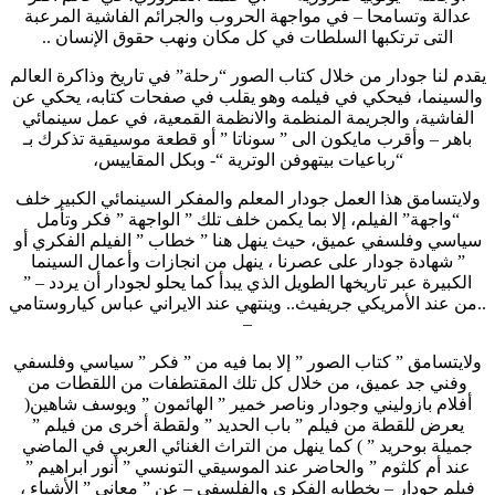
عدالة وتسامحا – في مواجهة الحروب والجرائم الفاشية المرعبة
التى ترتكبها السلطات في كل مكان ونهب حقوق الإنسان ..
يقدم لنا جودار من خلال كتاب الصور “رحلة” في تاريخ وذاكرة العالم
والسينما، فيحكي في فيلمه وهو يقلب في صفحات كتابه، يحكي عن
الفاشية، والجريمة المنظمة والانظمة القمعية، في عمل سينمائي
باهر – وأقرب مايكون الى ” سوناتا ” أو قطعة موسيقية تذكرك بـ
“رباعيات بيتهوفن الوترية “- وبكل المقاييس،
ولايتسامق هذا العمل جودار المعلم والمفكر السينمائي الكبير خلف
“واجهة” الفيلم، إلا بما يكمن خلف تلك ” الواجهة ” فكر وتأمل
سياسي وفلسفي عميق، حيث ينهل هنا ” خطاب ” الفيلم الفكري أو
” شهادة جودار على عصرنا ، ينهل من انجازات وأعمال السينما
الكبيرة عبر تاريخها الطويل الذي يبدأ كما يحلو لجودار أن يردد – ”
..من عند الأمريكي جريفيث.. وينتهي عند الايراني عباس كياروستامي
–
ولايتسامق ” كتاب الصور ” إلا بما فيه من ” فكر ” سياسي وفلسفي
وفني جد عميق، من خلال كل تلك المقتطفات من اللقطات من
أفلام بازوليني وجودار وناصر خمير ” الهائمون ” ويوسف شاهين(
يعرض للقطة من فيلم ” باب الحديد ” ولقطة أخرى من فيلم ”
جميلة بوحريد ” ) كما ينهل من التراث الغنائي العربي في الماضي
عند أم كلثوم ” والحاضر عند الموسيقي التونسي ” أنور ابراهيم ”
فيلم جودار – بخطابه الفكري والفلسفي – عن ” معاني ” الأشياء ،