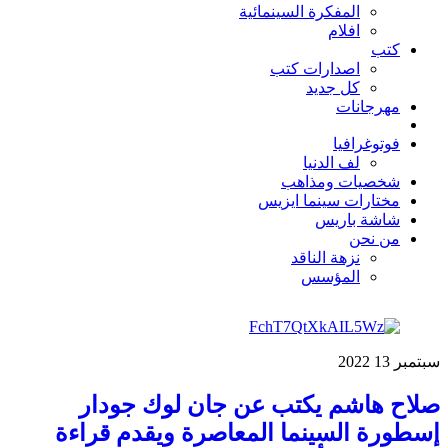
المفكرة السينمائية
افلام
كتب
اصدارات كتب
كل جديد
مهرجانات
فوتوغرافيا
لف الدنيا
شخصيات ومذاهب
مختارات سينما ايزيس
شاشة باريس
من نحن
نزهة الناقد
المؤسس
سبتمبر
13
2022
صلاح هاشم يكتب عن جان لوك جودار
إسطورة السينما المعاصرة ويقدم قراءة