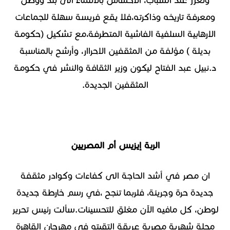
وتعزز عند الشباب، الاحساس بالانتماء الى بلد ووطن
ومعرفة تاريخه وذاكرته،فلا يقع فريسة سهلة للجماعات
الارهابية السلفية الفاشية المتطرفة،مع تشكيل (حكومة
بديلة ) مؤلفة من المثقفين الاحراار، وأرشح بالمناسبة
د.نبيل عبد الفتاح ليكون وزير الثقافة والنشر في حكومة
المثقفين الجديدة.
الربة إيزيس أم المصريين
ان مصر في أشد الحاجة الى كفاءات وكوادر مثقفة
جديدة حرة وجريئة، فلربما تنجح ،في رسم خارطة جديدة
لوطن، كل مافيه الآن مغلق للتحسينات.سألت رئيس تحرير
مجلة شهرية مصرية عريقة التقيته في مهرجان القاهرة