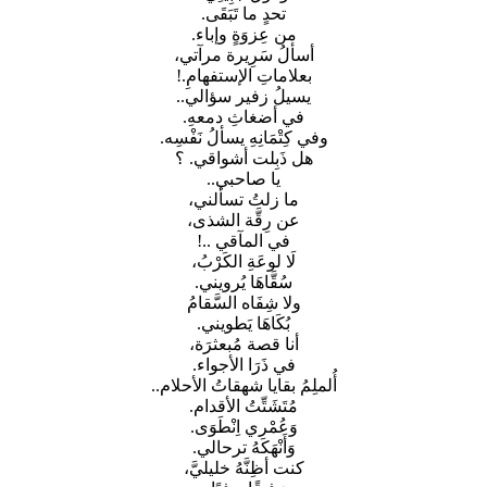
تحدٍ ما تَبَقَى.
من عِزوَةٍ وإباء.
أسألُ سَرِيرة مرآتي،
بعلاماتِ الإستفهامِ.!
يسيلُ زفير سؤالي..
في أضغاثِ دمعهِ.
وفي كِتْمَانِهِ يسألُ نَفْسِه.
هل ذَبِلت أشواقي. ؟
يا صاحبي..
ما زلتُ تسألني،
عن رِقَّة الشذى،
في المآقي ..!
لَا لوعَةِ الكَرْبُ،
سُقَّاهَا يُرويني.
ولا شِفَاه السَّقامُ
بُكَاهَا يَطويني.
أنا قصة مُبعثرَة،
في ذَرَا الأجواء.
أُلملِمُ بقايا شهقاتُ الأحلام..
مُتَشَتِّتُ الأقدام.
وَعُمْري اِنْطَوَى.
وَأَنْهَكَهُ ترحالي.
كنت أظِنَّهُ خليليَّ،