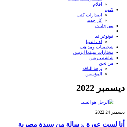
افلام
كتب
اصدارات كتب
كل جديد
مهرجانات
فوتوغرافيا
لف الدنيا
شخصيات ومذاهب
مختارات سينما ايزيس
شاشة باريس
من نحن
نزهة الناقد
المؤسس
ديسمبر 2022
ديسمبر
24
2022
أنا لست عورة .رسالة من سيدة مصرية