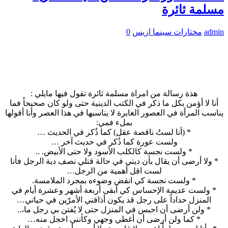
مسلمة ثائرة
admin
مختارات سينما ازيس
0
هذة رسالة من امراة مسلمة ثائرة تقول فيها مايلي :
أنا لا أؤمن بكل ما ذكر في الكتب الدينية حتى ولو كان صحيحاً فما
يناسب المرأة في العصور الغابرة لا يناسبها في هذا العصر وأنا أقولها
بملء فمي:
* (أنا لستُ ناقصة عقل) كما ذُكر في الحديث …
ولست عورة كما ذُكر في حديث آخر …
* ولست نجسة كالكلب الأسود ولا حتى الأبيض. ..
* ولا أرضى أن يقال بأن ديتي في حالة قتلي نصف دية الرجل فأنا
لست اقل أهمية من الرجل…
* ولست نجسة كي انقض وضوءه بمجرد الملامسة.
* ولست عديمة الإحساس كي أبقى أربعة أشهر وعشرة أيام في
المنزل حداداً على رجل قد يكون أذاقني الأمرّين في حياتي…
* ولن أرضى أن احبس في المنزل حتى لا يُفتن بي رجل ما،..
* كما ولن أرضى أن أغطي وجهي وكأنني اخجل منه…