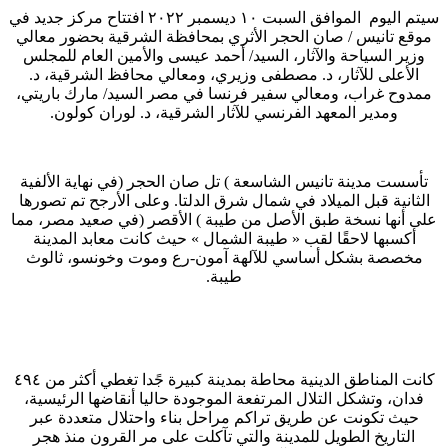
سيتم اليوم الموافق السبت ١٠ ديسمبر ٢٠٢٢ افتتاح مركز جديد في
موقع تانيس / صان الحجر الأثري بمحافظة الشرقية بحضور معالي
وزير السياحة والآثار، السيد/ أحمد عيسى والأمين العام للمجلس
الأعلى للآثار، د. مصطفى وزيري، ومعالي محافظ الشرقية، د.
ممدوح غراب، ومعالي سفير فرنسا في مصر السيد/ مارك باريتي،
ومدير المعهد الفرنسي للآثار الشرقية، د. لوران كولون.
تأسست مدينة تانيس الشاسعة ) تل صان الحجر (في نهاية الألفية
الثانية قبل الميلاد في شمال شرق الدلتا. وعلى الأرجح تم تصورها
على أنها نسخة طبق الأصل من طيبة ) الأقصر (في صعيد مصر، مما
أكسبها لاحقًا لقب « طيبة الشمال » حيث كانت معابد المدينة
مخصصة بشكل أساسي للآلهة آمون-رع وموت وخونسو، ثالوث
طيبة.
كانت المناطق الدينية محاطة بمدينة كبيرة جًدا تغطي أكثر من ٤٩٤
فدان، وتشكل التلال المرتفعة الموجودة حاليا أنقاضها الرئيسية،
حيث تكونت عن طريق تراكم مراحل بناء واحتلال متعددة عبر
التاريخ الطويل للمدينة والتي تآكلت على مر القرون منذ هجر