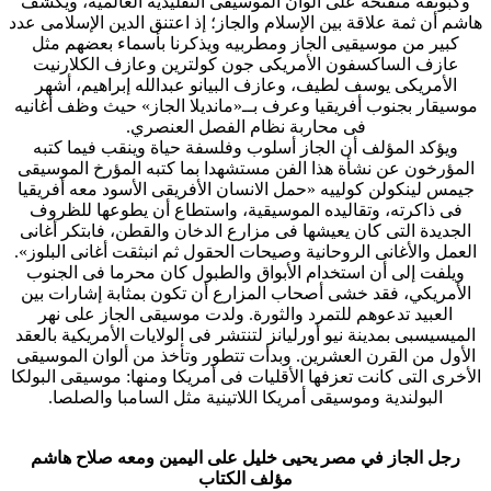
وكبوتقة منفتحة على ألوان الموسيقى التقليدية العالمية، ويكشف
هاشم أن ثمة علاقة بين الإسلام والجاز؛ إذ اعتنق الدين الإسلامى عدد
كبير من موسيقيى الجاز ومطربيه ويذكرنا بأسماء بعضهم مثل
عازف الساكسفون الأمريكى جون كولترين وعازف الكلارنيت
الأمريكى يوسف لطيف، وعازف البيانو عبدالله إبراهيم، أشهر
موسيقار بجنوب أفريقيا وعرف بــ«مانديلا الجاز» حيث وظف أغانيه
فى محاربة نظام الفصل العنصري.
ويؤكد المؤلف أن الجاز أسلوب وفلسفة حياة وينقب فيما كتبه
المؤرخون عن نشأة هذا الفن مستشهدا بما كتبه المؤرخ الموسيقى
جيمس لينكولن كولييه «حمل الانسان الأفريقى الأسود معه أفريقيا
فى ذاكرته، وتقاليده الموسيقية، واستطاع أن يطوعها للظروف
الجديدة التى كان يعيشها فى مزارع الدخان والقطن، فابتكر أغانى
العمل والأغانى الروحانية وصيحات الحقول ثم انبثقت أغانى البلوز».
ويلفت إلى أن استخدام الأبواق والطبول كان محرما فى الجنوب
الأمريكي، فقد خشى أصحاب المزارع أن تكون بمثابة إشارات بين
العبيد تدعوهم للتمرد والثورة. ولدت موسيقى الجاز على نهر
الميسيسبى بمدينة نيو أورليانز لتنتشر فى الولايات الأمريكية بالعقد
الأول من القرن العشرين. وبدأت تتطور وتأخذ من ألوان الموسيقى
الأخرى التى كانت تعزفها الأقليات فى أمريكا ومنها: موسيقى البولكا
البولندية وموسيقى أمريكا اللاتينية مثل السامبا والصلصا.
رجل الجاز في مصر يحيى خليل على اليمين ومعه صلاح هاشم
مؤلف الكتاب