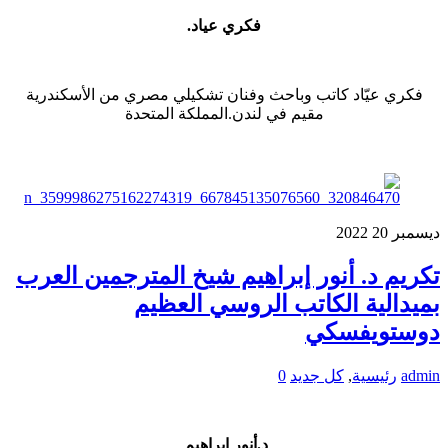
فكري عياد.
فكري عيّاد كاتب وباحث وفنان تشكيلي مصري من الأسكندرية
مقيم في لندن.المملكة المتحدة
ديسمبر
20
2022
تكريم د. أنور إبراهيم شيخ المترجمين العرب
بميدالية الكاتب الروسي العظيم
دوستويفسكي
admin
رئيسية
,
كل جديد
0
د.أنور إبراهيم