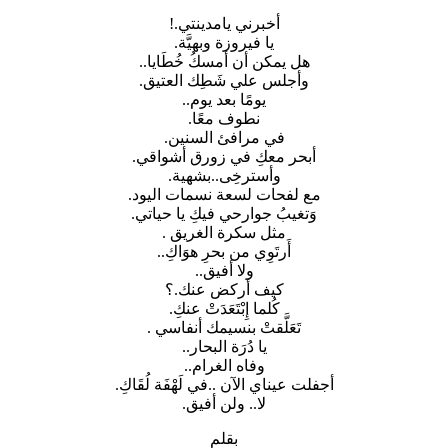
أخبرني يامدينتي.!
يا فيروزة وبهيَّة.
هل يمكن أن أمسكُ خُطَايا..
وأجلس علي شَطِك العتيق.
يومًا بعد يوم..
نطوف معًا.
في مرافئ السنين.
أبحر معكِ في زورق أشواقي.
وأسترخِى..بشهية.
مع لفحات لسعة نسمات اليود.
وَتغيبُ جوارحي فيكِ يا حياتي.
مثل سكرة الغريق .
أَرتَوِي من بحرِ هوَاكِ..
ولا أفيق..
كيف أركض عنك.؟
كُلما إِبْتَعَدَتْ عنكِ.
تَعَلَّقتْ بنسيمك أنفاسي .
يا دُرَة البحار..
وفاه الغرام..
أجفلت عيناي الآن ..في لَهْفَة لُقَاكِ.
لا.. ولن أفيق.
بقلم