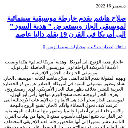
ديسمبر
16
2022
صلاح هاشم يقدم خارطة موسيقية سينمائية
لموسيقى الجاز ويستعرض ” هدية السود ”
الى أمريكا في القرن 19 بقلم داليا عاصم
admin
اصدارات كتب
,
مختارات سينما ازيس
0
«الجاز هدية الزنوج إلى أمريكا.. وهدية أمريكا للعالم» هكذا وصفت
الأديبة الأمريكية الراحلة تونى موريسون الحاصلة على نوبل،
موسيقى الجاز ذات الجذور الإفريقية.
وبهذه المقولة يقدم الناقد الفنى صلاح هاشم لكتابه «موسيقى الجاز..
نشأة وتطور موسيقى السود فى أمريكا»، الصادر عن مركز الحضارة
العربية للنشر، بغلاف يظهر ملك الجاز الأمريكي، لوى أرمسترونج،
يعزف الجاز لزوجته تحت سفح الهرم مواجها رأس أبو الهول.
لموسيقى الجاز سحر أخاذ هى الأنغام ذات الإيقاعات الارتجالية التى
عرفت كيف تحول المعاناة والألم لألحان تشبع الروح بالبهجة
والاسترخاء لتفرض أنغامها عالميا وتنصهر مع المقامات الموسيقية
عبر القارات. يتتبع المؤلف بأسلوب ممتع تاريخها من نهايات القرن
التاسع عشر مشيرا إلى أنها «تلخص رحلة العبد الإفريقى المختطف
فى العالم الجديد، ثم نضالاته من أجل الحصول على حريته وحقوقه