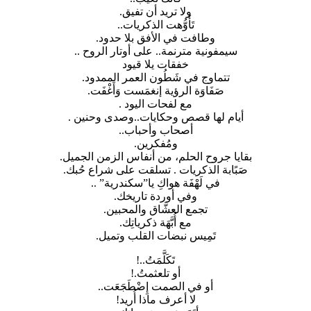
ولا تريد أن تفيق.
تَأَوُّهت الذكريات..
وطافت في الأفق بلا حدود.
سيمفونية مترنمة.. على أوتار الروح ..
خفقات يلا قيود
تتماوج في شَطُون العمر الممدود.
صَفَاوَة الرؤية إنغمَست وَأَغْفَت.
مع لفحات اليود .
أيام لها قصص وحكايات..وصدى وحنين .
أصحاب وأحباب..
ومُفكرين.
بقايا جروح الحلم، من أنفاس الزمن الجميل.
صَبًابة الذكريات . تسلقت على شراع حُبك.
في لَهْفَة هواكِ يا”سكندرية” ..
وفي أوردة تاريخك.
تجمع العشَّاق والمحبين.
مع أُبَّهَة ذكرياتِك.
تَمِيس نبضات القلب وتميل.
تَكَلَّمَتُ..!
أو تلعثمتُ.!
أو في الصمت إِضْطَجَعَت..
لا أعرف ماذا أُريد!