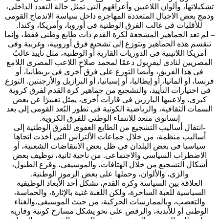
تشكيلاتها، وألوان اللاعبين وأعراقهم التى تمثل حالة التعدد الداخلى،
ودمج بعض الاجيال المتعددة المهاجرة داخل سياسة الاندماج القومى
للأقليات فى غالب الفرق الوطنية فى أوروبا، وأمريكا، وكندا.
– لم تعد الجماهير المشجعة لكرة القدم ذات طابع وطنى فقط، وإنما
تنقسم هذه الجماهير وتتوزع إلى تشجيع فرق أوروبية، وغربية وفى
أمريكا اللاتينية فى الدوريات القارية أو الوطنية، مثل تأييد غالبُ
المصريين لنادى ليفربول دعمًا لمحمد صلاح اللاعب المصرى اللامع
فى هذا الفريق، وأيضا التوزع على فرق أخرى فى بريطانيا، أو
فرنسا، أو ألمانيا، أو إيطاليا، أو إسبانيا، أو البرازيل والأرجنتين. التوزع
فى اختيارات التأييد، والتشجيع من جماهير كرة القدم لفرق كروية
كبرى، ولاعبيها البارزين فى قارات أخرى، يمثل تعبيرًا عن بعض
السمات الثقافية، والرياضية الكونية فى تطور البُعد القومى إلى بعد
إنسانوى متعد للانتماء الوطنى للفرق الكروية.
-انتقال أساليب التشجيع من الطابع العفوى للفرق الوطنية إلى
أساليب منظمة، من خلال جماعات الألتراس التى أخذت اتجاها
سياسيا فى بعض البلدان فى ظل بعض الانتقاضات الشعبية، أو
الاضطراب السياسى والاجتماعى. من ناحية ثانية، توظيف بعض
أشكال التشجيع من خلال الهتافات، والموسيقى، وقرع الطبول،
والزى، والألوان، وحملها على بعض الرموز الوطنية.
العلاقة بين السياسة وكرة القدم، تشكل أحد الأبعاد الوظيفية
السياسية للعبة الساحرة، ولكن اللعبة غنية بالإثارة، والحماسة،
والتعصب، وبالممارسات الحركية، من حيث الموسيقى،والغناء
الوطنى أو للأندية، والرقص على نحو يشكل مسارح كونية وقارية