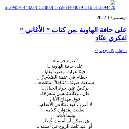
ديسمبر
10
2022
على حافة الهاوية .من كتاب ” الأغاني ”
لفكري عيّاد
admin
كل جديد
0
” غنوة خرساء..
على حافة الهاوية ..!
جئِنَا عرايا.. وصرنا بقايا.
حطام في عتمة الظلام.”
سمعتُ صوتَهُ، مُتَثَاقِلاً ..مُتَقَطِّعاً..
يركضُ علي جواد الخيال ..!
قال.. وكَأَنَّه يَمْشِي مُتعرجًا .
فوق مِهداج الأيام.
لا أعرف كيف تَتَلَاقي الأقدام..!
تعلَّقتَ بِمُدوَارة كلامه.
وتساءلتُ..!
هل يمكن أن أمسك خُطَاه..
أو أُعيد بَعْث الروح في آمسه ..