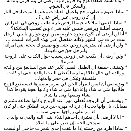
* وأنا لست ضلعاً اعوج ولا قارورة ولا أرضى أن يتم قرني بالدابة
والسكن في الشؤم. ..
* لماذا أصوم واصلي وأحج واعمل العبادات وعندما أموت ادخل النار
إن كان زوجي غير راضٍ عني ؟ .
* لماذا تلعنني الملائكة حينما ارفض تلبية طلب زوجي في الفراش
وحينما أطلبهُ ويرفض فليس عليه شيء ولن يُغضب الملائكة؟ ..
* أنا لن أرضى أن أكون مجرد جارية ضمن أربع جواري يأتيني الرجل
ست مرات في الشهر وكأنه متفضلٌ علي بهذه المرات الست، …
* ولن أرضى أن يضربني زوجي حتى ولو بمسواك بحجة إنني امرأته
وللرجل حقُ في تأديبها..
* ولن أرضى أن يكذب علي زوجي بسبب جواز الكذب على الزوجة
شرعاً!..
* وتقتلني حقيقة أن الطفل الصبي يُخّير عند سن السابعةِ بين والدته
ووالده في حال طلاقهما بينما تُعطى البنت لوالدها حتى لو كانت
ملتصقة وتبكي في حجر والدتها…
* ويؤسفني أن ليس للمرأة الحق في تقرير مصيرها فيستطيع الزوج
طلاقها متى ما شاء وإعادتها متى ما شاء وكأنها نعجة يقودها كما
يشاء ويبيعها متى ما شاء. ..
* ويؤسفني أن الزوجة تُعطى مهراً عند الزواج وكأنها بضاعة تشترى
بمقابل ، بل وإنها يجب أن ترد له مهره حين تريد الطلاق حتى لو كان
قد مر على زواجها ستون سنة. ..
* انا لا أرضى بأن يعتبرني احدهم ابتلاء ابتلى الله والدي به والذي
سيدخل الجنة إن صبر على ما ابتلاه. ..
* لماذا اطرد من رحمته إذا ما نتفت إحدى شعرات حاجبي أو لبست