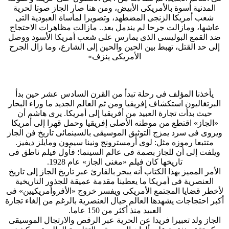
المدنية أسوة بالأمريكى الأبيض، ومن هنا صار الجاز صوتا لحرية
شعب أمريكا الزنجى المضطهد، وتصويرا لمأساة العبودية التى
عاشها، ومازالت جرحا لم يندمل بعد.. مازالت مظاهرات الاحتجاج
ضد القمع البوليسى الذى يمارس على شعب أمريكا الأسود ووصل
إلى حد القتل، تهبط بين الحين والحين إلى الشارع، وما زال الجرح
الأمريكى ينزف»
يأخذنا المؤلف فى رحلة تبدأ من القرن السادس عشر حين بدأ
البرتغاليون استكشاف إفريقيا ومن ثم العالم الجديد ما وراء البحار
حيث بدأت تجارة العبيد من أفريقيا إلى أمريكا. يرى هاشم أن
«الجاز» اقتطع من موطنه الأصلى إفريقيا وحمل قهرا إلى أمريكا
ويروى فى سرد يمزج التوثيق الموسيقى بالسينمائى تاريخ فن الجاز
متتبعا رموزه مثل: لوى أرمسترونج ونينا سيمون ومايلز ديفيز.
ويلفت إلى أن للجاز بصمة فى عالم السينما؛ فأول فيلم ناطق فى
تاريخها كان فيلم «مغنى الجاز» عام 1928.
الأمر المميز بهذا الكتاب أنه يبحر بالقارئ عبر تاريخ الجاز إلى تاريخ
العنصرية فى أمريكا ما يعطينا مقدمة عميقة للجذور التاريخية
لأخطر قضايا المجتمع الأمريكى ويفسر خروج «الأفروأمريكيين» فى
أكبر احتجاجات يشهدها العالم حيال العنصرية بالرغم من إلغاء تجارة
العبيد منذ أكثر من 150 عاما.
الجاز ولد تعبيرا فريدا عن الحرية عبر الرقص والارتجال الموسيقى