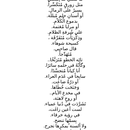
مثل زورقٍ مُتَكَسِّراً.
يسيرُ على الرمالِ.
أو أسنانِ حلم مُبللة.
بدموع الْكَلاْمِ.
أو مرايا مُعَتمة.
علي شُرفةِ الظلامِ.
وذِكْرَيَاْت مُتَفَرِّقَة ،
كسيحة شوهاء.
قال صاحبي.
مُتَهَدِّجاً.
تائِه الخطوِ مُتَرَنَّخًا..
وگأنّهُ في حلمهِ سائرًا.
أنا كياناً مُتجسَّدًا.
سابِحاً في عَدَمِ العراء.
أو ذرّةٌ ضاعت.
وَجَنَحَت خُطَاها.
في مخدع الأيام..
أو روحٍ لاهثة،
تَشَرَّدَت في دُنيا عمياء.
لست أعين زاغَت،
في رؤية خرقاء.
بِسمّها تنضح.
ولا ألسنة ٌبمكرِها تجرح.