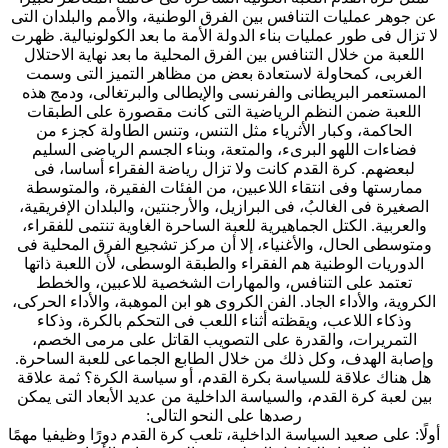
عن جوهر عمليات التنافس بين الفرق الوطنية، والأمم والبلدان التى
لا تزال فى طور عمليات بناء الدولة الأمة ما بعد الكولونيالية. ظهرت
اللعبة من خلال التنافس بين الفرق المحلية ما بعد نهاية الاحتلال
الغربى، كمحاولة لاستعادة بعض من مظاهر التميز التى وسمت
المستعمر البريطانى والفرنسى والإيطالى والبرتغالى، ودمج هذه
اللعبة ضمن النظم الرياضية التى كانت مقصورة على الطبقات
الحاكمة، وكبار الأثرياء مثل التنس، وتنس الطاولة كجزء من
فضاءات اللهو البرىء، والمتعة، وبناء الجسم الرياضى السليم
لبعضهم. كرة القدم كانت ولا تزال رياضة الفقراء أساسا، فى
ممارستها وفى انتقاء اللاعبين، من الفئات الفقيرة، والمتوسطة
الصغيرة فى الغالبُ، فى البرازيل، والأرجنتين، والبلدان الإفريقية،
والعربية. الكتل الجماهيرية للعبة الساحرة الغاوية تنتمى للفقراء،
ومتوسطى الحال، والأغنياء، إلا أن مركز تشجيع الفرق المحلية فى
الدوريات الوطنية هم الفقراء والطبقة الوسطى، لأن اللعبة ذاتها
تعتمد على التنافس، والمهارات الشخصية للاعبين، والخطط
الكروية، والأداء الجاد. الفن الكروى هو ابن الموهبة، والأداء الحركى،
وذكاء اللاعب، ويقظته أثناء اللعب فى التحكم بالكرة، وذكاء
التمريرات، والقدرة على التصويب القاتل على مرمى الخصم،
وإصابة الهدف، وكل ذلك من خلال الطابع الجماعى للعبة الساحرة.
هل هناك علاقة للسياسة بكرة القدم، أو سياسة الكرة؟ ثمة علاقة
بين لعبة كرة القدم، والسياسة الداخلية من عديد الأبعاد التى يمكن
رصدها على النحو التالى:
أولًا: على صعيد السياسة الداخلية، تلعب كرة القدم دورًا وظيفيا مهمًا