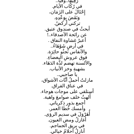
رَفِيقًا..وفيًا..
في رُكَّاب الأيام.
إِحْتَالَ على الزَمَان،
وَنَقَضَ بِوَعْدِهِ.
تركني أركضُ.
أبحثُ في صندوق عتيق.
عن رائحة الأصدقاء..!
أعبرُ غشاوة النفاق .
في أرضٍ شَوْهَاءُ..
والأنفاس تجثُو حائِرَة.
فوق عروشِ البغضاءِ.
والألسنة تهضم لذَّة الدَهَاء.
بشهيةِ وخز الأنياب.
يا صاحبي..
مازلتُ أحملُ أنَّات الأشواق،
في عناق الفراق.
أستلقي على موجات هوجاء.
أَلهثُ خلف صوامعَ واهية.
أجمع بذور ذكرياتي.
وأمسك خُطَا العمر.
أُهَرْوَلَ في سديم الرؤى.
أغازلُ ومض العيون.
في بريق الجماجم.
أنازلُ أحلامُ خيالي.