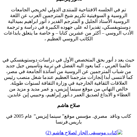
تم في الجلسه الافتتاحية للمنتدى الدولي لخريجي الجامعات
الروسية و السوفيتية تكريم شيخ المترجمين العرب عن اللغة
الروسية الأستاذ الجليل و المترجم القدير د أنور ابراهيم بميدالية
دوستويفسكي، تقديرا له على جهوده الكبيرة في دراسة و ترجمة
الأدب الروسي – أكثر من عشرين كتابا – و خاصة ما يتعلق بابداعات
الكاتب الروسي العظيم ،
حيث يعد د أنور بحق المتخصص الأول في دراسات دوستويفسكي في
عالمنا العربي ، كما يعود اليه الفضل في تربية وتأسيس جيل جديد
من شباب المترجمين عن الروسية من أساتذة الجامعة في مصر،
كما لاننسى أبدا إنجازات مترجمنا العظيم عندما شغل منصب رئيس
العلاقات الثقافية الخارجية في وزارة الثقافة لسنوات طويلة.
خالص التهاني من موقع سينما إيزيس، و عمر مديد و مزيد من
العطاء و الابداع لصديق العمر د.أنور إبراهيم، وحبيبي إبن عابدين.
صلاح هاشم
كاتب وناقد مصري. مؤسس موقع” سينما إيزيس” عام 2005 في
باريس.فرنسا