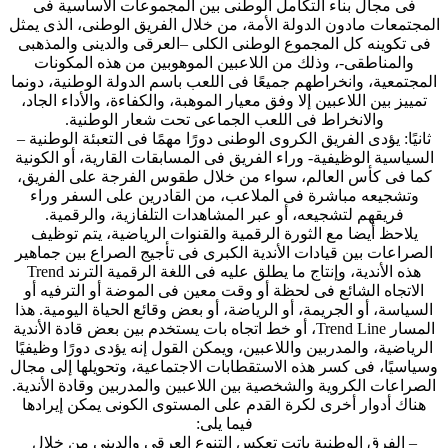
فى مجال بناء التكامل الوطنى بين المجموعات الأساسية فى
المجتمعات مادون الدولة الأمة، من خلال الفريق الوطنى، الذى يمثل
فى تكوينه كل المجموع الوطنى الكلى –العرقى والدينى والمذهبى
والمناطقى-، وذلك من اللاعبين الموهوبين من هذه المكونات
المجتمعية، وانخراطهم جميعًا فى اللعب باسم الدولة الوطنية، دونما
تمييز بين اللاعبين إلا وفق معيار الموهبة، والكفاءة، والأداء الجاد،
والانخراط فى اللعب الجماعى تحت شعار الوطنية.
ثانيًا: يؤدى الفريق الكروى الوطنى دورًا مهمًا فى التعبئة الوطنية –
السياسية الوظيفية- وراء الفريق فى المسابقات القارية، أو الكونية
كما فى كأس العالم، سواء من خلال طقوس الفرجة على الفريق،
وتشجيعه مباشرة فى الملاعب، من القادرين على السفر وراء
فريقهم لتشجيعه، أو عبر المشاهدات التلفازية، والرقمية.
يلاحظ أيضا مع الثورة الرقمية والقنوات الرياضية، يتم توظيف
الصراعات بين قيادات الأندية الكبرى فى تأجيج الصراع بين جماهير
هذه الأندية، وإنتاج ما يطلق عليه فى اللغة الرقمية الترند Trend
الاتجاه الشائع فى لحظة أو وقت معين فى الموضة أو الترفيه أو
السياسة، أو الجريمة، أو الرياضة، أو بعض وقائع الحياة اليومية. هذا
المسار Trend Line، أو خط اتجاه بات يستخدم بين بعض قادة الأندية
الرياضية، والمدربين واللاعبين، ويمكن القول إنه يؤدى دورًا وظيفيًا
وسياسيًا، فى كسر هذه الاستقطابات الاجتماعية، وتحويلها إلى مجال
الصراعات الكروية والشخصية بين اللاعبين والمدربين وقادة الأندية.
هناك أدوار أخرى لكرة القدم على المستوى الكونى يمكن إيرادها
فيما يلى:
– الفرق الوطنية باتت تعكس التنوع العرقى والدينى من خلال