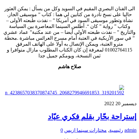
الى الفنان البصري المقيم في السويد وكل من يسأل : يمكن العثور
حاليا على نسخ نادرة من كتابين لي هما : كتاب ” موسيقى الجاز.
نشأة وتطور موسيقى السود في أمريكا ” – نفذت طبعته الأولى –
وكتاب ” رواية ” كان “. أطلس السينما المعاصرة بين السياسة
والتاريخ ” – نفذت طبعته الأولى أيضا – من عند مكتبة” عماد عشري
” في سور الأزبكية في العتبة أمام مسرح العرائس مباشرة .محطة
مترو العتبة، ويمكن الإتصال به أولا على الهاتف المرفق
01002764115 لمعرفة إن كان الكتاب المطلوب مازال متوافرا و
ثمن النسخة، ويومكم جميل جدا
صلاح هاشم
ديسمبر
20
2022
إستراحة بحّار بقلم فكري عيّاد
admin
رئيسية
,
مختارات سينما ازيس
0