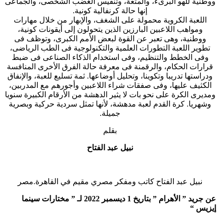
ووطنية للهو البرىء، والمتعة، وتنفيس الغضب الشخصى، والجماعى
إنها حالة كرنفالية كونية.
اللعبة الكروية محمولة على الشغف، والإبهار من خلال مهارات
ومواهب اللاعبين البارزين الذين يتحولون إلى أيقونات كونية،
ووطنية، وهى تعبر عن القوة لبعض الأمم الكبرى، وتوظف فى
تطوير اللعبة التطورات العلمية والتكنولوجية فى الطب الرياضى،
وفى الخطط والتنظيم، وفى استخدام الذكاء الصناعى فى ضبط
قرارات الحكام، والرقمنة فى معرفة حالة الفرق الأخرى المنافسة
ودراستها تدريبا وتكوينا، وتحليل أوضاعها. ثمة تسليع للعبة، والإنفاق
الكثيف عليها، وفى صفقات شراء اللاعبين وأجورهم مع المدربين،
ومديرى الكرة على نحو بات لا يثير الدهشة من الأرقام الكبيرة سنويا
وشهريا. كرة القدم لعبة مدهشة، لأنها تمثل سردية حركية وبصرية
جميلة.
بقلم
نبيل عبد الفتاح
نبيل عبد الفتاح كاتب ومفكر مصري مقيم في القاهرة.مصر
عن جريد ” الأهرام ” بتاريخ 1 ديسمبر 2022 لـ ” مختارات سينما
إيزيس “