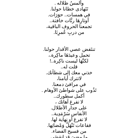
وألمسُ ظلاله .
تَتَهادى خطانا حولنا.
في همسات.. حوَرَات.
أوتارِهَا رنَّات خافتة..
تجمعنا الحروف الباقية،
من دربِ عُمرِنَا.
تنتَفض عصي الأقدار حولنا.
تحمل وعيدَهَا ماكِرة.،
لكنَّهَا ليست ناكِرة..!
قلت له..
خذني معك إلى شطآنك.
لاتترك أيامنا،
في مرافئ دمعنا.
تَذُوب على شواطئ الأوهام .
أكمل سطورك..
لا تفرغ آهاتك ،
على جدارِ الأطلال.
الأنفاس سَرْمَدِية..
لا تفرغ أو نهاية لها.
فقاعات تَنْهَلَّ وَمْضاتِها.
من فسيح الفضاء.
ما مضيَ قد إنقضَي