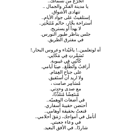
أتَجَرَع من نسماتك..
يا مدينة الفكر والجمال ..
تتهادى الأشواق.
إستلقيتُ على جواد الأيام..
أستراحة بحَّار، حالم مُتَبَخْتِر..
لا يهدأ أو يستريح.
جلس يناظر طيور النورس.
في مفترق الطريق.
آه لوتعلمين..! ياغَيْداء وعروس البحار.!
تَسَمَّرتِ فِي مَكَانِي.
كَأنّنِي في غيبوبة.
أراقبُ وأتَطَلَّعَ.. صِبَا أيامي.
على جناحِ الغِمَام.
ولا اريد أن أستَفيق.
مُسَامِر صامت ،
مع صدى وحدتي.
مُنتَعِشًا مُتلذَّذًا،
في أضغاث الوهميّه..
أحتضن حقيبةَ أسفاري.
قنعتُ بحقيقة أوهامي..
أتأمل في أمواجك، رَمَقَ أحلامي..
في وعاء جعبتي.
شاردًا.. في الأفق البعيد.