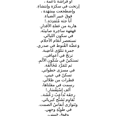
أو فراشة ناعمة ،
إرتخت في سكرَة وإنتشاءِ.
وإضطجعت مِسَهَدة ،
فوقَ عبير الضياءِ.
أنا جثة مُتَمَدِدَة..!
هاربة من غفلةِ الأقدارِ.
قهقهة ساخِرة صامِتَة.
في سكون الليالي.
تستعصر أنغَام الأحلام.
وَعضَّة القُنوط في صدري.
جمرة تتلوّى غَاضِبة.
ترتجُ في أعماقى..
تستكينُ في سُكُون الألَمِ.
ثم تَتَمَرَّد مُخَالَفَة.
في مسرَى خطواتي.
تسكنُ في عيني،
قطرات من ظلالي.
رسمت في مقلتاها،
ألف إِسْتِفْسَار.!
رجفَة تُداعبُ رَعْشَة..
تُقاوِم تَشَنُّج كبريائي.
وتَتوارَى أنفاسُ الصمت.
في طَوِيَّةِ وجهِي.
وفوق جَبِينِي،