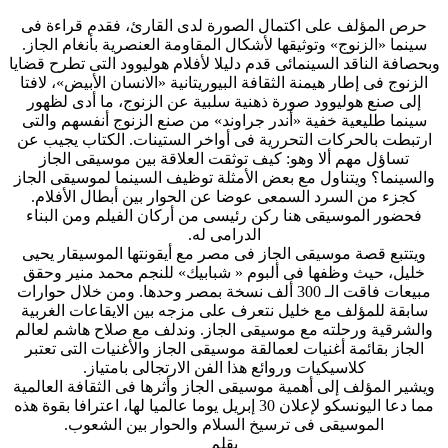
حرص المؤلف على اكتمال الصورة لدى القارئ، فقدم قراءة فى
سينما «الزنوج» وتوثيقها لأشكال المقاومة العنصرية بأنغام الجاز.
وبحصافة الناقد السينمائى قدم دليلا لأفلام هوليوود التى تطرح قضايا
الزنوج فى إطار هيمنة الثقافة البيوريتانية «الانسان الأبيض»، لافتا
إلى صنع هوليوود صورة ذهنية سلبية عن الزنوج، ما أدى لظهور
سينما طليعية خفية «أندر جراوند» من صنع الزنوج أنفسهم والتى
ارتبطت بالحركات التحررية فى أواخر الستينات. الكتاب يجيب عن
تساؤل مهم ألا وهو: كيف توثقت العلاقة بين موسيقى الجاز
والسينما؟ ويتناول مع بعض الأمثلة توظيف السينما لموسيقى الجاز
كجزء من السرد السمعى عوضا عن الحوار بين أبطال الأفلام.
فحضور الموسيقى هنا ركن رئيسى من أركان الفيلم ومن البناء
الدرامى له.
ويتتبع قصة موسيقى الجاز فى مصر مع أيقونتها الموسيقار يحيى
خليل، حيث وظفها فى ألبوم « شبابيك» للنجم محمد منير وحقق
مبيعات فاقت الـ 300 ألف نسخة بمصر وحدها. ومن خلال حوارات
سابقة للمؤلف مع خليل نتعرف على مزجه بين الايقاعات الغربية
والشرقية ورحلته مع موسيقى الجاز. وندلف مع صلاح هاشم لعالم
الجاز بقائمة أغنيات لعمالقة موسيقى الجاز والأغنيات التى تعتبر
كلاسيكيات وروائع هذا الفن الارتجالى بامتياز.
ويشير المؤلف إلى أهمية موسيقى الجاز وأثرها فى الثقافة العالمية
مما دعا اليونسكو لإعلان 30 إبريل يوما عالميا لها، اعترافا بقوة هذه
الموسيقى فى ترسيخ السلام والحوار بين الشعوب.
بقلم