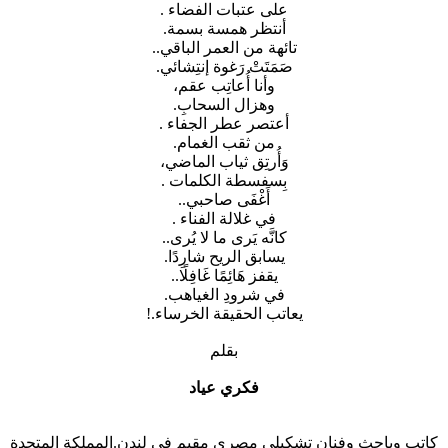
على عتبات الفضاء .
أنتظر همسة بسمة.
تائهة من العمر الباقي..
صَمَتَتْ رَغوة إنتِشائي.
وأنا أُعاتِب عقم،
وهزال السحابِ.
أعتصر عطر الجفاء .
من ثقب الغمام.
وَأُرتِق ثياب الماضي،
بِسفسطة الكلمات .
أَغْفَى صاحبي..
في غلالة الفناء .
كانَّه يَرى ما لا يُرى..
يسابق الريح شارِدًا.
يقفز هَائِمًا غَافِلًا..
في شرودِ الغياهب.
يعاتب الحقيقة الخرساء.!
بقلم
فكري عياد
كاتب وباحث وفنان تشكيلي مصري مقيم في لندن.المملكة المتحدة