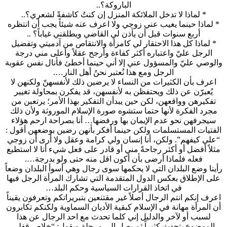
الباروكة؟..
* لماذا لا تدخل الملائكة المنزل إن كنتُ كاشفةً لشعري؟..
* لماذا حينما يغيب عني زوجي ولا اعرف عنه شيئاً يجب أن انتظره
أربع سنوات قبل أن يأذن لي القاضي ويطلقني غياباً؟ ..
* لماذا كل هذا الاحتقار لي كامرأة والانتقاص من آدميتي وتفضيل
الرجل عليّ واعتباره أكثر كفاءة وأرجح عقلاً وأعلى مني درجة
والوصي عليّ والمسؤول عني إلا أني حينما أخطئ فأنال نفس عقوبة
الرجل ومع هذا نُعتبر نحنُ أهل النار….
اعرف بأن الكثيرات من النساء لا يرضين ذلك لأنفسهنّ ولكنهن لا
يُعبرّن عن ذلك ويحتفظن به لأنفسهن، قد يفكرن بمحاولة تغيير
تفكيرهن وواقعهن، لكن حين يبدأن التفكير بهذا الأمر؛ يرتعبن من
مجرد الفكرة لأنها حتما ستشوه صورة الإسلام الموروثة ولأن ذلك
سيجرفهن نحو عدم الإيمان بها ورفضها… أنا بصراحة ارحم هؤلاء
الفتيات المستسلمات ولكن حينما أفكر بأنهن رضين بوضعهن أقول :
“علي كيفهم”. ولكن، أنا إنسان ولي كرامة وعقل ولا أرى أن زوجي
مثلاً أفضل أو أكثر رجاحةً مني أو قادر على فعل شيء أنا لا استطيع
فعله فلماذا أرضى بأن أكون اقل منه حتى ولو بدرجة….
رأينا وضع البلدان التي لا يحكمها سوى رجال وهي أسوأ البلدان وضعاً
على الإطلاق بعكس الدول المتقدمة التي تشارك المرأة الرجل فيها
في اتخاذ القرارات السياسية وحكم البلد…
اعرف إنكم انتم الرجال أصلاً غير مقتنعين بتبريراتكم وتعرفون يقيناً
أن المرأة مهانة في الإسلام كبقية الأديان السماوية ولكنكم تكابرون
لسبب أو لآخر والدليل إني كلما تحدث مع احد الرجال عن هذا
الموضوع يتحدث كثيراً ثم يصل إلى مرحلة ويقول: “خلاص قفلي