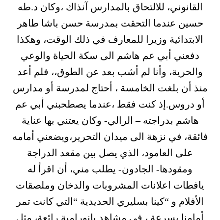
القانوني، للالتحاق بالمدارس آنذاك ،وكان د.طه
حسين عندما التحقت بمدرسة حسن باشا طاهر
الابتدائية وزيرا للمعارف في ذلك الوقت، وهكذا
دفعني أبي عم هاشم الى سكة الحياة والوعي
والحرية، وأنا لم أشب بعد عن الطوق،، فلم أعد
منذ أن بلغت الخامسة ، أحتاج لمدرسة أو مدارس
أو دروس.إذ كنت فقط ،عندما يصطحبني أبي عم
هاشم بدراجته – الرالي- وكان يعتني بها عناية
فائقة، في نزهة الى ميدان التحرير،ويضعني أمامه
على العامود، الذي يصل بين مقعد الدراجة
ومقودها- الجادون- يطلب مني، أن اقرأ له
يافطات اعلانات المشروبات والدخان وملصقات
الأفلام و “كينا بسليري الحديدية “التي كانت تمر
أمامنا بسرعة ، في مشاهد بانورامية رائعة، مثل