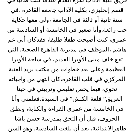
قسم إنجليزي، بكلية الآداب جامعة القاهرة ،في
سنة تانية أو ثالثة في الجامعة ،ولي معها حكاية
حب رائعة.وأنا صغير في الخامسة أو السادسة من
عمري، كنت أصبحت طفلا طليقا، فقدكان أبي عم
هاشم ،الموظف في مديرية القاهرة الصحية، التي
تقع خلف مبنى الأوبرا القديم، في ساحة الأوبرا
العظيمة وعلى بعد خطوات من مكتب بريد العتبة
المركزي في قلب القاهرة،كان انتهي من واجباته
نحوي، فيما يخص تعليمي وتربيتي في حينا
العريق” قلعة الكبش” في السيدة،فعلمني وأنا
في الخامسة من عمري القراءة والكتابة، ونطق
الحروف، قبل أن التحق بمدرسة حسن باشا
طاهرالابتدائية، بعد أن بلغت السادسة، وهو السن