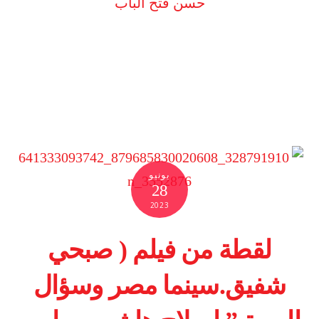
حسن فتح الباب
يونيو
28
2023
لقطة من فيلم ( صبحي
شفيق.سينما مصر وسؤال