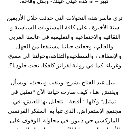
كبير – آه كده عيني عينك- وبكل وقاحة.
ترى ماسر هذه التحولات التي حدثت خلال الأربعين
سنة الأخيرة ، على كافة المستويات السياسية و
الثقافية والاجتماعية والتعليمية في عالمنا العربي
والعالم،، وجعلت حياتنا مستنقعا من الجهل
والإسفاف ، والسطحيةوالتفاهة،وحولتنا الى مسخ،
وغرباء كما في رواية لفرانز كافكا، تحت جلودنا؟.
نبيل عبد الفتاح يشرح وينقب ويبحث، ويسأل
ويفتش هنا ، كيف صارت حياتنا الآن “تمثيل في
تمثيل” وكلها ” أقنعة ” نتحايل بها للعيش، في
مجتمع الإستعراض، الذي تنبأ به المفكر الفرنسي
الماركسي جي ديبور، في محاولة للوقوف على