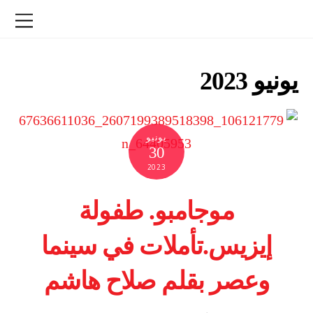
يونيو 2023
يونيو
30
2023
موجامبو. طفولة
إيزيس.تأملات في سينما
وعصر بقلم صلاح هاشم