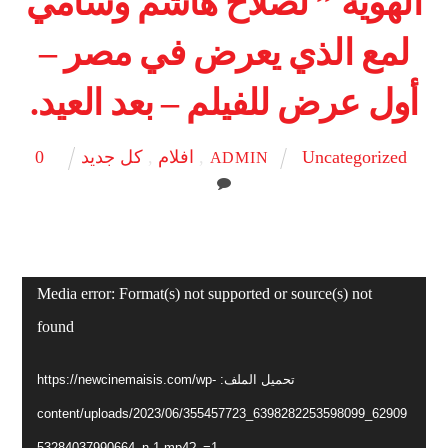
الهوية ” لصلاح هاشم وسامي
لمع الذي يعرض في مصر –
أول عرض للفيلم – بعد العيد.
Uncategorized
,
افلام
,
كل جديد
0
ADMIN
مشغل
Media error: Format(s) not supported or source(s) not
الفيديو
found
تحميل الملف: https://newcinemaisis.com/wp-
content/uploads/2023/06/355457723_6398282253598099_62909
53284037990664_n-1.mp4?_=1