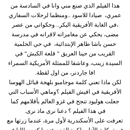
هذا الفيلم الذي صنع مني وانا في السادسة من
عمري، صيادا للاسود ..ومنظما لرحلات السفاري
،في الغابة الأفريقية البكر.. وحكواتي من عصر
مضى، يحكي عن مغامراته لاقرانه في مدرسة
حسن باشا طاهر الإبتدائية، في حي الحلمية
القريب من حينا العريق ” قلعة الكبش” في
السيدة زينب، وعاشقا للممثلة الأمريكية السمراء
افا جاردنر، من اول لقطة.
لكن ماذا تعني كلمة موجامبو بلهجة قبائل الهوسا
الأفريقية في افيش الفيلم ؟وماهي الأسباب التي
جعلت هوليود تنجح في غزو العالم بأقلامهم كما
في هذا الفيلم ؟ دعنا نرى ماذ نرى.
تعرفت على الأسكندرية لأول مرة، عندما زرتها مع
فريق كلية الآداب لكرة القدم عندما كنت طالبا في