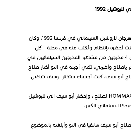
اروشيل 1992
لقطة مع أستاذي المخرج المصري العظيم صلاح ابو سيف في مهرجان لاروشيل السينمائي في فرنسا 1992، وكان
نت أحضره بإنتظام وأـكتب عنه في مجلة ” كل
العرب” في باريس، طلب مني أن أختار مخرج مصري، لتكريمه ضمن 4 مخرجين من مشاهير المخرجين السينمائيين في
وقال لي فكر ياصلاح وأخبرني، لكني أجبته في التو أختار صلاح
 صلاح أبو سيف، كنت أحسبك ستختار يوسف شاهين
.ثم سالني هل يمكنك إعداد والاشراف على احتفالية ” تكريم ” HOMMAGE لصلاح ، وإحضار أبو سيف الى لاروشيل
ها السينمائي الكبير،
ذ صلاح أبو سيف هاتفيا في التو وأبلغته بالموضوع