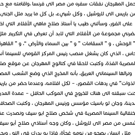
ن باريس الى لاروشيل ، وكل شييء، بل كل ما يريد مثل الجنى
على الفور، وسألني طيب يا أستاذ صلاح ماهي الأفلام التي اخت
ضرني مجموعة من الأفلام التي لابد أن تعرض في التكريم مثل ” ب
حاس ، الذي كان يشغل منصب رئيس المركز القومي للسينما أنذ
لمصرية الفذة، وكتبت لاحقا في كتالوج المهرجان عن موقع صلاح
وتراثها السينمائي العريق، بأنه المخرج الذي وضع الشعب الم
لذوات” في ردهات القصور، – لكل افلامه، وعندما حضر من بار
نت سبقته الى هناك للخروج في الموكب الحافل – عمدة المدين
دينة، وجان لو باسيك مؤسس ورئيس المهرجان ، وكتبت الصحافة
ختفالية السينما المصرية في شخص صلاح ابو سيف وتصدرت عنو
مس من مصر الى لاروشل ، وكان وجه أستاذي صلاح أبو سيف ف
مثل إنسان يصحو من نومه غجأة، فإذا به يدرك في التو ، وبحض