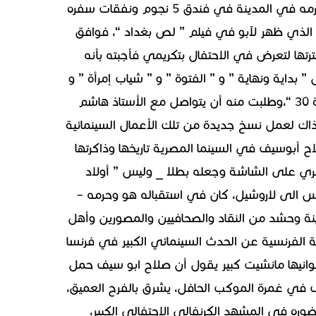
وتحمل المهرجان نفقات سفره من مصر الى فرنسا ،واقامته مع حرمه في المدينة في فندق 5 نجوم ونفقات سفره
 الذي ظهر لآبو في فيلم ” لص بغداد “، فوافق
رتها لتعرض في الاحتفال بتكريمي فأجبته بأنه
داية ونهاية ” و ” الفتوة ” و ” شياب إمرأة ” و
” الوحش ، و ” السقامات ” و ” بين السماء والأرض “، و ” القاهرة 30 “،وطلبت منه أن يتواصل مع الأستاذ هاشم
اك لعمل نسخ جديدة من تلك الأعمال السينمائية
 أبوسيف في السينما المصرية تاريخها وذاكرتها
صري على الشاشة وجعله بطلا _ وليس ” أولاد
يس الى لاروشيل، كان في استقباله هو وحرمه –
ة وحشد من النقاد والصحافيين والمصورين وأهل
 الفرنسية عن الحدث السينمائي الكبير في فرنسا
انيها مانشيت كبير يقول أن صلاح ابو سيف حمل
ي غمرة الموكب الحافل، يشرق بالفرح العميق،
وره في المشهد الكرنفالي الاحتفالي الكبير،