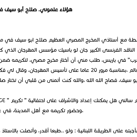
هؤلاء علموني. صلاح أبو سيف في ل
الناقد الفرنسى الكبير جان لو باسيك مؤسس المهرجان الذي ك
العالم ،بمناسبة مرور 20 عاما على تأسيس المهرجان، 
بو سيف، فصاح الله الله ،والله كنت أتمنى من قلبي أن تختار
،وحضور تكريمه مع أهل المدينة، في عيد
أجبته على الطريقة اللبنانية : ولو ..طبعا أقدر، وأتصلت بالاستا