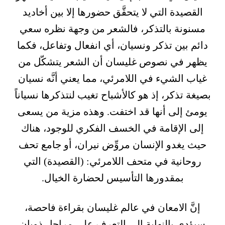
القصيدة التي لا يتحقَّق حضورها إلا بين أخاديد
مسنونة بالتذكر، فالشعر من وجهة نظره سعي
دائم بين تذكر ونسيان، أي انفعال وتفاعل، فكما
يظهر في نصوص غليسان أن الشعر يتشكّل من
غياب الشيء في اللامرئي، مما يعني أنَّه نسيان
بصيغة تذكر، إذ هو كالأشباح تغيب لنتذكرها نسياناً
يومئ إلى أنها قد اختفت. وهذه مزية من يسعى
إلى الإقامة في الخسف الفكري للوجود، هناك
حيث يغدو الإنسان مروِّض نيران، أو جامع تحف
روحانية في متحف اللامرئي: (القصيدة) التي
بمقدورها التأسيس لحضارة الخيال.
إنَّ الامعان في عالم غليسان بقراءة فاحصة،
سيؤدي بالنهاية إلى التعرف على مراحل ذوبان