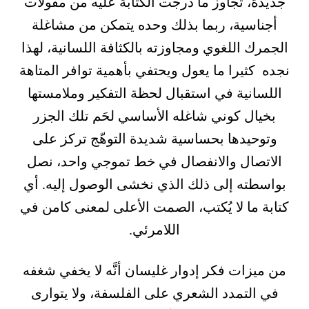
جديدة، تُجاوز ما درجت الكتابة عليه من مقولات
أجناسية، ربما بذلك وحده يتمكن من مشاغلة
الجمرك اللغوي ومجاوزته بالكثافة اللسانية، لهذا
نجده كثيرا ما يعول ويحتفي بأهمية توافر المتاهة
اللسانية في استقبال لحظة التفكير وملامستها
بخيال كوني شاغله الأساسي لحَم تلك الجزر
وتوحيدها بحساسية شديدة التوهّج تركز على
الاتصال والانفصال في خط تموجي واحد، نصل
بواسطته إلى ذلك الذي نخشى الوصول إليه. أي
كتابة ما لا يُكتب، الصمت الأعلى لمعنى كامن في
اللامرئي.
من ميزات فكر إدوار غليسان أنَّه لا يخفي شغفه
في التمدد الشعري على الفلسفة، ولا يتوارى