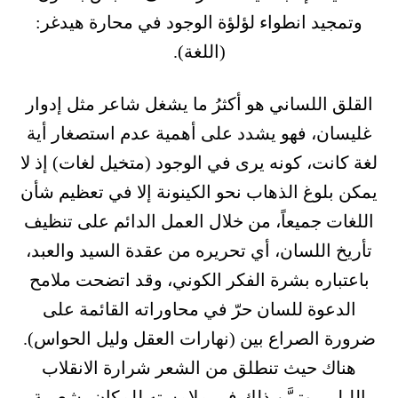
وتمجيد انطواء لؤلؤة الوجود في محارة هيدغر:
(اللغة).
القلق اللساني هو أكثرُ ما يشغل شاعر مثل إدوار
غليسان، فهو يشدد على أهمية عدم استصغار أية
لغة كانت، كونه يرى في الوجود (متخيل لغات) إذ لا
يمكن بلوغ الذهاب نحو الكينونة إلا في تعظيم شأن
اللغات جميعاً، من خلال العمل الدائم على تنظيف
تأريخ اللسان، أي تحريره من عقدة السيد والعبد،
باعتباره بشرة الفكر الكوني، وقد اتضحت ملامح
الدعوة للسان حرّ في محاوراته القائمة على
ضرورة الصراع بين (نهارات العقل وليل الحواس).
هناك حيث تنطلق من الشعر شرارة الانقلاب
الليلي، وتبيَّن ذلك في ملامسته للمكان بشعرية