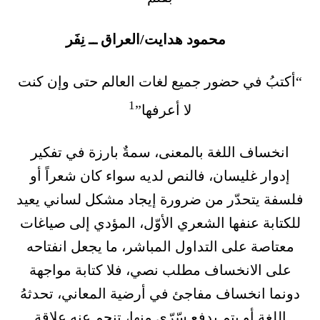
محمود هدايت/العراق ــ نِفَر
“أكتبُ في حضور جميع لغات العالم حتى وإن كنت
1
لا أعرفها”
انخساف اللغة بالمعنى، سمةٌ بارزة في تفكير
إدوار غليسان، فالنص لديه سواء كان شعراً أو
فلسفة يتحدّر من ضرورة إيجاد مشكل لساني يعيد
للكتابة عنفها الشعري الأوّل، المؤدي إلى صياغات
معتاصة على التداول المباشر، ما يجعل انفتاحه
على الانخساف مطلب نصي، فلا كتابة مواجهة
دونما انخساف مفاجئ في أرضية المعاني، تحدثهُ
اللغة أو يتم بدفع سّرّي منها، تنجم عنه علاقة