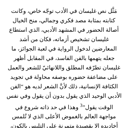
مَثَّل نص غليسان في الأدب توجّه خاص، وكانت
كتابته بمثابة مصد فكري وجمالي، منح الخيال
أصالة الحضور في المشهد الأدبي، الذي استطاع
غليسان تشخيص أزماته، فكان من أشد
المعارضين لدخول الرواية في لعبة الجوائز، ما
جعله يتهمها بالفن الفاسد، في المقابل أظهر
غليسان تطرّفه المطلق واللانهائيّ للشعر والعمل
على مضاعفة حضوره بوصفه محاولة في تجويد
الكثافة الإنسانية، ذلك لأنَّ الشعر لديه هو “الفن
الأدبي الوحيد الذي يقول بدون أن يقول وفي نفس
3
الوقت يقول”
وهذا في حد ذاته شروع في
مواجهة العالم بالغموض الأعلى الذي لا تُلمس
أخاديده إلا بقصيدة متمرنة على التلبس بالكون،