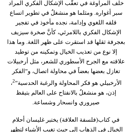
خلف المراوغة في تعقّب الإشكال الفكري المراد
سبر أغواره. ومثلما هو منشغلٌ في تطوير اتساع
قلقه اللغوي وإدامة، نجده مأخوذ في تفجير
الإشكال الفكري باللامرئي، كأنَّ صخرة سيزيف
بعجرفة ثقلها قد استقرت على ظهر اللغة. وما هذا
إلا نوع من تعذيب الخيال وتمكينه من توطيد
علاقته مع الجرح الأسطوري للشعر، مثل أرخبيلات
تغازل بعضها بعضاً في محاولة اتصال، و”الفكر
2
الأرخبيلي هو فكر المحاولة والرغبة الحدسية”
،
إذن، هو منشغلٌ بالانفتاح على العالم بتيقظ
صيروري وانسحار وشساعة.
في كتاب(فلسفة العلاقة) يختبر غليسان أحلام
الخيال في الذهاب إلى حيث تغيب الأشياء لتظهر