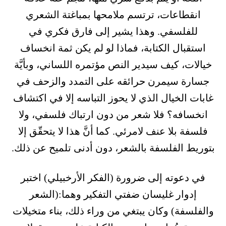
انقطاعات، ترتسم ملامحها بمباغتة الشعري
للفلسفي. وهذا يشير إلى فارق فكري في
استقبال الكتابة، فماذا لو لم يكن ثمة انخساف
خيالات، كيف سيدير النص مؤتمره اللساني، وبأيَّة
جسارة سيمرن حرائقه على التمدد والزحف في
غابات الخيال الذي لا يحوز التباسه إلا في اكتشاف
انخسافه؟ فلا شعر من دون ارتباك فلسفي، ولا
فلسفة بلا عنف لامرئي. كما أنَّ هذا لا يتحقّق إلا
بتوريط الفلسفة بالشعر، دون أدنى تلميح عن ذلك.
في دعوته إلى ضرورة (الفكر الأرخبيلي) اختبر
إدوار غليسان ضفتي التفكير وهما:(الشعر
والفلسفة) وكان يبتغي من وراء ذلك، بناء متخيلات