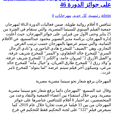
على جوائز الدورة 46
admin
رئيسية
,
كل جديد
,
مهرجانات
0
تتنافس 8 أفلام روائية طويلة، ضمن فعاليات الدورة الـ46 لمهرجان
جمعية الفيلم السنوي للسينما المصرية، والتي ستقام في الفترة من
25 يناير وحتى الأول من فبراير، على جوائز المهرجان، حيث أعلنت
إدارة المهرجان، برئاسة مدير التصوير محمود عبدالسميع، عن الأفلام
الثمانية، والتي سيتم عرضها بالمهرجان حسب ترتيب العرض
التجاري، وهي “الضيف” للمخرج هادي الباجوري، و”نادي الرجال
السري” للمخرج خالد الحلفاوي، و”الممر” للمخرج شريف عرفة،
و”الفيل الأزرق 2″ لمروان حامد، و”الكنز 2″ للمخرج شريف عرفة،
و”ولاد رزق 2″ للمخرج طارق العريان، و”خيال مآتة” للمخرج خالد
مرعي، وسيكون آخر فيلم سيتم عرضه “لما بنتولد” للمخرج تامر
عزت..
المهرجان يرفع شعار نحو سينما مصرية مصرية
وقال عبد السميع: “المهرجان دائما يرفع شعار نحو سينما مصرية
مصرية، ومن خلال استفتاء بين أعضاء الجمعية والنقاد وعدد من
المتخصصين، تم اختيار 8 أفلام للتتنافس عناصرها على جوائز
المهرجان من بين 33 فيلما عرضت تجاريا خلال عام 2019، كما
سيعرض فيلم “122” على لجنة التحكيم فقط للتحكيم في فرع