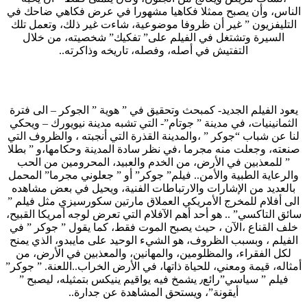
الناس، وأن يصبح ممثلا فكاهيا مشهورا في عرض فكاهي ضاحك في
التليفزيون ” غير أن ظروفا موضوعية، شاءت غير ذلك، وتعمل تلك
السيرة وتشتغل في الفيلم على” تفكيك” شخصيته، من خلال
التفتيش في أصله، وفصله، تاريخه وذاكرته..
يعود الفيلم الجديد- كمبحث وتحقيق في ” هوية ” الجوكر – الى فترة
الثمانينيات، في مدينة ” جوتام”- التي تشبه مدينة نيويورك – ويحكي
لنا عن شباب “جوكر ” ،والمدينة القذرة التي أنجبته ، والظروف التي
صنعته، وجعلت منه مجرما ،في نظر سادة المدينة وحكامها،و ” بطلا
” للمعذبين في الأرض، من الخدم والعبيد، المحرومين من الحب
والرعاية الطبية والأمن.. فيلم” جوكر” أو ” جعلوني مجرما” المحمل
بالعديد من الإشارات والارتباطات الفنية، ويحيل في بعض مشاهده
الى أفلام للمخرج الأمريكي العملاق مارتين سكورسيزي مثل فيلم ”
سائق التاكسي” .. هو أحد أهم الآفلام التي تعرض لوجه أمريكا القبيح،
خلف القناع ،الآن ، حيث يصبح الموت فقط، كما يقول ” جوكر ” في
الفيلم ، وبسبب الظروف، هو الشيء الوحيد على مايبدو، الذي يمنح
لكل الفقراء، والمظلومين، والمهانين، والمعذبين في الأرض، من
أمثاله، قيمة ومعني، للحياة ذاتها، في الأرض الخراب..اللعنة. ” جوكر”
فيلم ” سياسي”رائع٫ يشمخ فيه يواقيم ينيكس بتمثيله، ليصبح ”
أيقونة”، ويستحق المشاهدة عن جدارة..