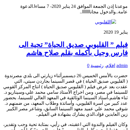
موعدنا إذن الجمعة الموافق 24 يناير 2020- 7 مساءا.الدعوة
عامة..والدخول مجانااااااا..
يناير
19
2020
فيلم ” القليوبي صديق الحياة” تحية الى
فارس وجيل بأكمله بقلم صلاح هاشم
admin
افلام
,
رئيسية
0
حضرت بالأمس الخميس 26 ديسمبرأثناء زيارتي الى بلدي مصرندوة
( القليوبي صديق الحياة ) في قصر السينما بجاردن سيتي، التي
عقدت بعد عرض فيلم ( القليوبي صديق الحياة ) انتاج المركز القومي
للسينما في مصر، ومن اخراج الأستاذ سامي محمد علي،وسيناريو د.
ثناء هاشم،أستاذ السينما الوثائقية في المعهد العالي للسينما، بحضور
عدد كبير من أسرة القليوبي، وأساتذة وطلاب المعهد، من ضمنهم د.
شوقي محمد علي عميد معهد السينما السابق، وشاعر مصر الكبير
زين العابدين فؤاد،الذي يشارك بشهادة في الفيلم..
وكان الفيلم والندوة التي اعقبته، في رأيي، بمثابة تحية وحب وتقدير،
ليس فقط لمحمد كامل القليوبي – ” فارس الحرية” كما أحب أن