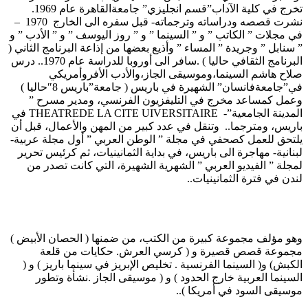
تخرج في كلية الآداب”قسم انجليزي” جامعةالقاهرة عام 1969.
نشرت قصصه ودراساته وترجماته- قبل سفره الى الخارج 1970 –
في مجلات ” الكاتب ” و ” السينما ” و ” روز اليوسف ” و ” الأدب ” و
” سنابل ” وجريدة ” المساء ” وأذيع بعضها من إذاعة البرنامج الثاني (
البرنامج الثقافي حاليا ) .سافر الى أوروبا للدراسة عام 1970.. درس
صلاح هاشم السينما،وموسيقى الجاز،والأدب الأفروأمريكي
في”جامعةفانسان” الشهيرة في باريس ( جامعة”باريس 8″حاليا )
وعمل كمساعد مخرج في التليفزيون الفرنسي، ومدير مسرح ”
المدينة الجامعية”- THEATREDE LA CITE UIVERSITAIRE في
باريس، ومترجما.. وتنقل في عدد كبير من المهن والأعمال، قبل أن
يلتحق للعمل كصحفي في مجلة ” الوطن العربي ” أول مجلة عربية-
لبنانية- مهاجرة الى باريس، في بداية الثمانينيات، ثم كرئيس تحرير
لمجلة ” الفيديو العربي ” الشهرية الشهيرة، التي كانت تصدر من
لندن في فترة الثمانينيات..
وهو مؤلف مجموعة كبيرة من الكتب، من ضمنها ( الحصان الأبيض )
مجموعة قصص قصيرة و ( كرسي العرش. حكايات من قلعة
الكبش) و( السينما الفرنسية . تخليص الإبريز في سينما باريز ) و (
السينما العربية خارج الحدود ) و ( موسيقى الجاز .نشأة وتطور
موسيقى السود في أمريكا )..