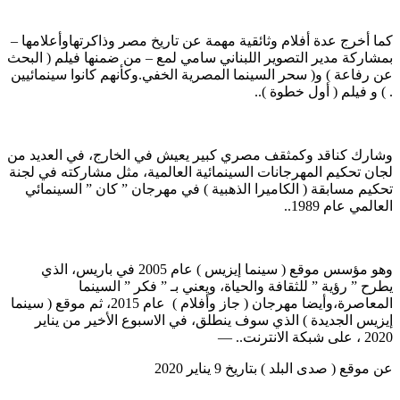
كما أخرج عدة أفلام وثائقية مهمة عن تاريخ مصر وذاكرتهاوأعلامها –
بمشاركة مدير التصوير اللبناني سامي لمع – من ضمنها فيلم ( البحث
عن رفاعة ) و( سحر السينما المصرية الخفي.وكأنهم كانوا سينمائيين
. ) و فيلم ( أول خطوة )..
وشارك كناقد وكمثقف مصري كبير يعيش في الخارج، في العديد من
لجان تحكيم المهرجانات السينمائية العالمية، مثل مشاركته في لجنة
تحكيم مسابقة ( الكاميرا الذهبية ) في مهرجان ” كان ” السينمائي
العالمي عام 1989..
وهو مؤسس موقع ( سينما إيزيس ) عام 2005 في باريس، الذي
يطرح ” رؤية ” للثقافة والحياة، ويعني بـ ” فكر ” السينما
المعاصرة،وأيضا مهرجان ( جاز وأفلام ) عام 2015، ثم موقع ( سينما
إيزيس الجديدة ) الذي سوف ينطلق، في الاسبوع الأخير من يناير
2020 ، على شبكة الانترنت.. —
عن موقع ( صدى البلد ) بتاريخ 9 يناير 2020