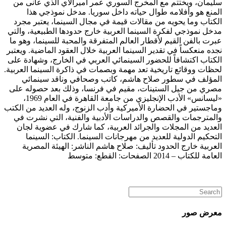
سليمان، ويختتم مع المخرج السوري عمر أميرالاي الذي عانى من
المنع هو وأفلامه طوال حياته داخل سوريا. مدخل نموذجي هذا
الكتاب وما يحويه من مقالات قيمة في مجال السينما، يعتبر مجرد
مدخل نموذجي لفكرة السينما العربية خارج حدودها الطبيعية، والتي
عبرت بالفن القيم لأقطار العالم المتفرقة والمحبة للسينما، وهو ما
نجده منعكساً في تقدير السينما العربية خلال العقود الماضية. ويعتبر
الكتاب اكتشافاً للحضور السينمائي العربي في الخارج، وشهادة على
لحظات ووقائع تاريخية تعد مهمة وبصمات في ذاكرة السينما العربية.
المؤلف في سطور صلاح هاشم، كاتب وصحافي وناقد سينمائي
مصري من جيل الستينات، مقيم في فرنسا، وذلك بعد حصوله على
«ليسانس» الأدب الإنجليزي من جامعة القاهرة في العام 1969،
وماجستير في الحضارة الأميركية وأدب الزنوج، وله العديد من الكتب
والمترجمات والقصص والدراسات الأدبية والفنية، التي نشرت في
العديد من المجلات والجرائد العربية، كما شارك في عضوية لجان
التحكيم الدولية للعديد من مهرجانات السينما. الكتاب: السينما
العربية خارج الحدود تأليف: صلاح هاشم الناشر: الهيئة المصرية
العامة للكتاب – 2014 الصفحات: القطع: متوسط
معرض صور