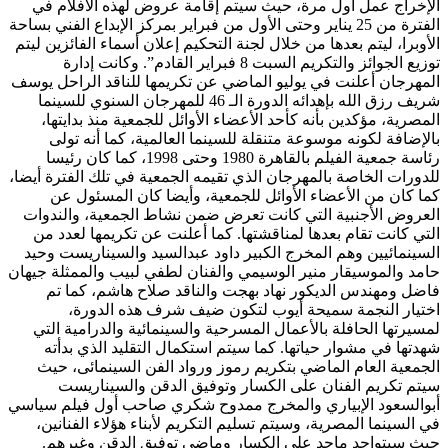
الإخراج عمل أول مرة، حيث سيتم إقامة عروض لهذه الأفلام في
الفترة من 25 يناير وحتى الأول من فبراير بمركز الإبداع الفني بساحة
الأوبرا، ليتم بعدها من خلال لجنة التحكيم إعلان أسماء الفائزين ليتم
توزيع الجوائز والتكريم السبت 8 فبراير القادم”. وكانت إدارة
المهرجان أعلنت في يوليو الماضي عن تكريمها للناقد الراحل يوسف
شريف رزق الله بإهدائه الدورة الـ 46 للمهرجان السنوي للسينما
المصرية، مؤكدين بأنه كأحد الأعضاء الأوائل للجمعية منذ بدايتها،
بالإضافة لكونه موسوعة متنقلة للسينما العالمية، كما أنه تولى
رئاسة جمعية الفيلم بالقاهرة 1980 وحتى 1998، كما كان رئيسا
للدورات الخاصة بالمهرجان الذي تقيمه الجمعية في تلك الفترة أيضا،
كما كان من الأعضاء الأوائل للجمعية، وأيضا كان المسئول عن
العروض الأجنبية التي كانت تعرض ضمن نشاط الجمعية، والندوات
التي كانت تقام بعدها لمناقشتها. كما أعلنت عن تكريمها لعدد من
السينمائيين وهم المخرج الكبير داود عبدالسيد والسيناريست وحيد
حامد والموسيقار منير الوسيمي والفنان لطفي لبيب والممثلة جيهان
فاضل ومهندس الديكور نهاد بهجت والناقد صلاح هاشم، كما تم
اختيار النجمة سميحة أيوب لتكون ضيف شرف هذه الدورة،
لمسيرتها الحافلة بالأعمال المسرحية والسينمائية والدرامية التي
شهدتها في مشوار حياتها. كما سيتم استكمال التقليد الذي بدأته
الجمعية العام الماضي بتكريم رموز ورواد الفن السينمائى، حيث
سيتم تكريم الفنان على الكسار وتوفيق الدقن والسيناريست
أبوالسعود الإبياري والمخرج ممدوح شكري صاحب أول فيلم سياسي
في السينما المصرية، وسيتم تسليم التكريم لأبناء هؤلاء الفنانين،
حيث سيتواجد ماجد على الكسار وماضي توفيق الدقن وغيرهم.