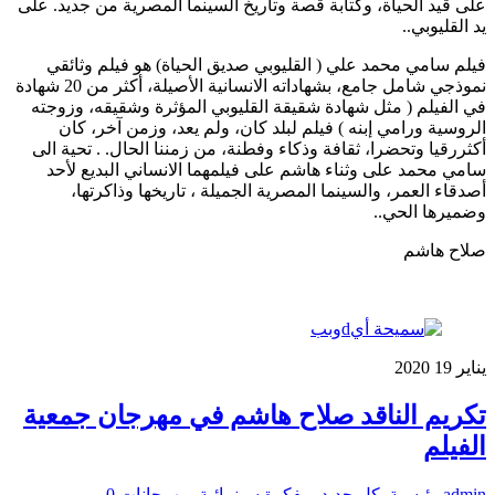
على قيد الحياة، وكتابة قصة وتاريخ السينما المصرية من جديد. على
يد القليوبي..
فيلم سامي محمد علي ( القليوبي صديق الحياة) هو فيلم وثائقي
نموذجي شامل جامع، بشهاداته الانسانية الأصيلة، أكثر من 20 شهادة
في الفيلم ( مثل شهادة شقيقة القليوبي المؤثرة وشقيقه، وزوجته
الروسية ورامي إبنه ) فيلم لبلد كان، ولم يعد، وزمن آخر، كان
أكثررقيا وتحضرا، ثقافة وذكاء وفطنة، من زمننا الحال. . تحية الى
سامي محمد على وثناء هاشم على فيلمهما الانساني البديع لأحد
أصدقاء العمر، والسينما المصرية الجميلة ، تاريخها وذاكرتها،
وضميرها الحي..
صلاح هاشم
يناير
19
2020
تكريم الناقد صلاح هاشم في مهرجان جمعية
الفيلم
admin
رئيسية
,
كل جديد
,
مفكرة سينمائية
,
مهرجانات
0