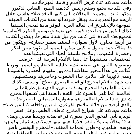
هاشم بمقالاته أثناء عرض الأفلام وإقامة المهرجانات.
وفي الكتاب، يجمع ويقدم رئيس أكاديمية الفنون السابق الدكتور
مدكور ثابت، مجموعة المقالات التي كتبها الناقد صلاح هاشم، خلال
تاريخه مع المهرجانات، وينقل خبرته الواسعة من الكتابات الضيقة
الموجهة بالإنجليزية إلى العالم العربي ليوفر مادة لمحبي السينما،
كذلك لتكون مرجعاً تحدد قيمته في ضوء خصوصية الفكرة الأساسية؛
لتجميع هذه المادة التي كانت من قبل شتاتاً متفرقاً. ويتكون الكتاب
من أربعة محاور، الأول بعنوان «السينما سفير حضارة»، ويتكون من
33 مقالاً، حيث يتناول به كيف يمكن للسينما أن تكون منبراً لفكر
وحضارة الشعوب، وملامح فلسفة الحياة التي تعيشها هذه
المجتمعات، مستشهداً على هذا بالأفلام العربية التي عرضت
ومستواها الفني، في صيغة نقدية تحليلية. الحضارة والسينما ويربط
الكاتب في هذا المحور بمقالاته الـ33 بين مفهوم الحضارة والسينما،
ومدى تأثيرها على ملامح حياة الشعوب وحاضرهم ومستقبلهم،
مستشهداً بأفلام لمخرج الواقعية المصري صلاح أبو سيف، كذلك
السينما الطليعية للمخرج يوسف شاهين، الذي شق طريقه إلى
العالمية. كما يُلقي بالضوء على التحف الفنية التي كشفها المخرج
شادي عبد السلام للعالم، رغم مشواره السينمائي القصير جدًا،
والذي أوضح من خلاله ملامح الفرعون الدفين بداخله، كما عبر صلاح
هاشم بمقالاته على شوارع المخرج عاطف الطيب. وعلى نفس
الوتيرة يأتي المحور الثاني بعنوان قراءة نقدية ووسط مغاير، ويقدم
به 12 مقالاً، متناولاً بالنقد أفلاماً بعينها منها «إسكندرية كمان وكمان»
ليوسف شاهين، و«طوق الحمامة المفقود» للمخرج التونسي ناصر
خمير، والذي غير النظر للسينما العربية وأخرجها من النطاق الضيق