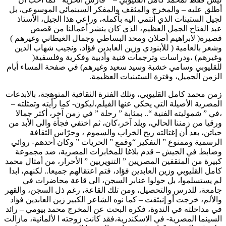
أطلق عليه – والمخرج والمثقف والمفكر السينمائي الموسوعي، بل
لجيل الستينات الذي أنتمي اليه بأكمله، وراعي هذا الجيل، الأستاذ
عبد الفتاح الجمل العظيم، الذي كان ينشر أعمالنا من قصص
قصيرة( لابراهيم أصلان ومحد البساطي وجمال الغيطاني وغيرهم )
وشعر بالعامية ( للأبنودي وزين العابدين فؤاد، ونجيب شهاب الدين
وغيرهم) ،ودراسات وترجمات فنية وأدبية وفكرية وفلسفية(
للقليوبي وسامي خشبة وسيد سعيد وغيرهم) في صفحة المساء أيام
الزمن الجميل، وفترة الستينيات العظيمة.
زمن محمد كامل القليوبي، وتلك الفترة الثقافية المتوهجة، بالابدعات
المصرية الأصيلة التي يحكي عنها الفيلم،ليكون- كما رأيته وتمثلته –
،في ” شموليته الفنية “.. بمثابة ” رحلة ” في زمن آخر، أكثر جمالا
ورقيا من زمننا الحالي، وبلد آخر،كان، ثم اختفي فجأة والى الأبد من
حياتن، بعد أن إغتالته ريح الخراب والسموم ، وحرّاس الثقافة
الرسمية وممنوع ” التفكير “وقمع ” الحريات ” وكان أحدهم- روائي
وضابط في الجيش – قدم بلاغا للمخابرات المصرية، ضد مجموعة
كبيرة من المثقفين المصريين ” التنويريين ” الأحرار، من أمثال محمد
كامل القليوبي وزين العابدين فؤاد، فتم اعتقالهم جميعا.. لكنهم، ابدا
لم يستسلموا، بل حولوا عنابر السجن، الى قاعة محاضرات في
جامعة، للدرس والتحصيل، ومن تلك القاعة، رغم ذل السجن، والقهر
والألم، خرجت أو إنبثقت – كما نوه الشاعر الكبير زين العابدين فؤاد
في مداخلته في الندوة، فكرة البحث عن المخرج محمد بيومي – رائد
السينما المصرية- في الاسكندرية،فقد كانت زوجته ا لألمانية، مازالت