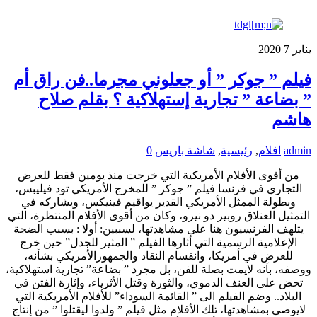
يناير
7
2020
فيلم ” جوكر ” أو جعلوني مجرما..فن راق أم
” بضاعة ” تجارية إستهلاكية ؟ بقلم صلاح
هاشم
admin
افلام
,
رئيسية
,
شاشة باريس
0
من أقوى الأفلام الأمريكية التي خرجت منذ يومين فقط للعرض
التجاري في فرنسا فيلم ” جوكر ” للمخرج الأمريكي تود فيليبس،
وبطولة الممثل الأمريكي القدير يواقيم فينيكس، ويشاركه في
التمثيل العنلاق روبير دو نيرو، وكان من أقوى الأفلام المنتظرة، التي
يتلهف الفرنسيون هنا على مشاهدتها، لسببين: أولا : بسبب الضجة
الإعلامية الرسمية التي أثارها الفيلم ” المثير للجدل” حين خرج
للعرض في أمريكا، وانقسام النقاد والجمهورالأمريكي بشأنه،
ووصفه، بآنه لايمت بصلة للفن، بل مجرد ” بضاعة” تجارية استهلاكية،
تحض على العنف الدموي، والثورة وقتل الأثرياء، وإثارة الفتن في
البلاد.. وضم الفيلم الى ” القائمة السوداء” للأفلام الأمريكية التي
لايوصى بمشاهدتها، تلك الأفلام مثل فيلم ” ولدوا ليقتلوا ” من إنتاج