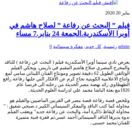
يناير
20
2020
فيلم ” البحث عن رفاعة ” لصلاح هاشم في
أوبرا الأسكندرية.الجمعة 24 يناير.7 مساء
admin
رئيسية
,
كل جديد
,
مفكرة سينمائية
0
يعرض نادي سينما أوبرا الأسكندرية فيلم ( البحث عن رفاعة ) للناقد
والمخرج المصري صلاح هاشم المقيم في باريس، ويحكي الفيلم
الوثائقي الطويل 62 دقيقة تصوير ومونتاج الفنان اللبناني سامي لمع
وانتاج الاعلامية الكويتية نجاح كرم عن الأفكار التي جلبها رفاعة رافع
الطهطاوي رائد نهضة مصر الحديثة من رحلته الى فرنسا عام
1826مع بعثة الباشا محمد علي لدراسة العلوم الحديثة..
وتلخص قصة رفاعة قصة مصر في القرنين الماضيين،والفيلم هو
محاولة كما كتب الناقد والمفكر السينمائي الكبير د.صبحي شفيق : ”
محاولة لإيقاظ ذاكرة أمة، والبحث عن رفاعة جديد” ويعقب الفيلم
ندوة يديرها الناقد السينمائى/أحمد عسر،ثم فقرة فنية متميزة
للفنان/محمد حسنى..