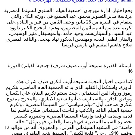
وقع اختيار، إدارة مهرجان “جمعية الفيلم” السنوي للسينما المصرية
،برئاسة مدير التصوير محمود عبد السميع في دورته الـ46، والتي
ستقام في الفترة من 25 يناير، وحتى الثامن من فبراير القادم،على
تكريم عدد من السينمائيين المصريين، وهم : المخرج الكبير داوود
عبد السيد، والسيناريست وحيد حامد ،والموسيقار منير الوسيمي،
والفنان لطفي لبيب، ومهندس الديكور نهاد بهجت، والناقد المصري
صلاح هاشم المقيم في باريس.فرنسا
الممثلة القديرة سميحة أيوب ضيف شرف ( جمعية الفيلم ) الدورة
46
كما سيتم اختيار النجمة سميحة أيوب لتكون ضيف شرف هذه
الدورة، واستكمال التقليد الذي بدأته الجمعية العام الماضي، بتكريم
رموز ورواد الفن السينمائي، حيث سيتم تكريم الفنان علي الكسار،
وتوفيق الدقن، والسيناريست أبو السعود الابياري، والمخرج ممدوح
شكري صاحب أول “فيلم سياسي” في السينما المصرية.. وتكرم
جمعية الفيلم الناقد والكاتب والباحث السينمائي صلاح هاشم لما
قدمه ويقدمه لرفعة وإرتقاء السينما المصرية وحضوره كسفير
لحضارة السينما المصرية في فرنسا والعالم، فهو يمثل ” حالة
خاصة” في المشهد السينمائي العربي. والمعروف أنه من مواليد 12
نوفمبر 1946 . حي” قلعةالكبش” . السيدةزينب. القاهرة . مصر.