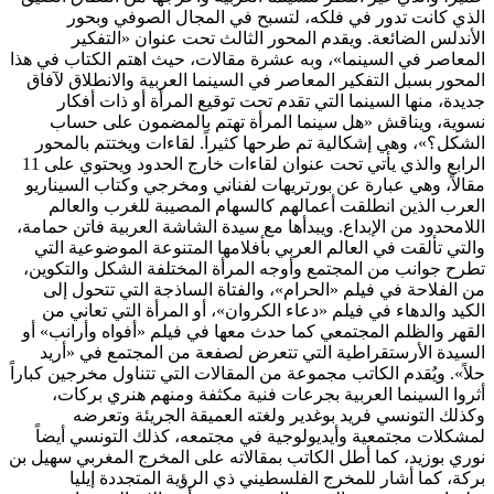
الذي كانت تدور في فلكه، لتسبح في المجال الصوفي وبحور
الأندلس الضائعة. ويقدم المحور الثالث تحت عنوان «التفكير
المعاصر في السينما»، وبه عشرة مقالات، حيث اهتم الكتاب في هذا
المحور بسبل التفكير المعاصر في السينما العربية والانطلاق لآفاق
جديدة، منها السينما التي تقدم تحت توقيع المرأة أو ذات أفكار
نسوية، ويناقش «هل سينما المرأة تهتم بالمضمون على حساب
الشكل؟»، وهي إشكالية تم طرحها كثيراً. لقاءات ويختتم بالمحور
الرابع والذي يأتي تحت عنوان لقاءات خارج الحدود ويحتوي على 11
مقالاً، وهي عبارة عن بورتريهات لفناني ومخرجي وكتاب السيناريو
العرب الذين انطلقت أعمالهم كالسهام المصيبة للغرب والعالم
اللامحدود من الإبداع. ويبدأها مع سيدة الشاشة العربية فاتن حمامة،
والتي تألقت في العالم العربي بأفلامها المتنوعة الموضوعية التي
تطرح جوانب من المجتمع وأوجه المرأة المختلفة الشكل والتكوين،
من الفلاحة في فيلم «الحرام»، والفتاة الساذجة التي تتحول إلى
الكيد والدهاء في فيلم «دعاء الكروان»، أو المرأة التي تعاني من
القهر والظلم المجتمعي كما حدث معها في فيلم «أفواه وأرانب» أو
السيدة الأرستقراطية التي تتعرض لصفعة من المجتمع في «أريد
حلاً». ويُقدم الكاتب مجموعة من المقالات التي تتناول مخرجين كباراً
أثروا السينما العربية بجرعات فنية مكثفة ومنهم هنري بركات،
وكذلك التونسي فريد بوغدير ولغته العميقة الجريئة وتعرضه
لمشكلات مجتمعية وأيديولوجية في مجتمعه، كذلك التونسي أيضاً
نوري بوزيد، كما أطل الكاتب بمقالاته على المخرج المغربي سهيل بن
بركة، كما أشار للمخرج الفلسطيني ذي الرؤية المتجددة إيليا