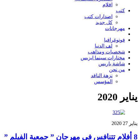
افلام
كتب
اصدارات كتب
كل جديد
مهرجانات
فوتوغرافيا
لف الدنيا
شخصيات ومذاهب
مختارات سينما ايزيس
شاشة باريس
من نحن
نزهة الناقد
المؤسس
يناير 2020
يناير
27
2020
8 أفلام تتنافس في مهرجان ” جمعية الفيلم ”