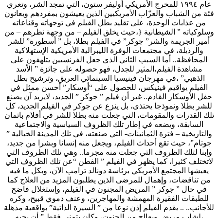
عام ١٩٩٤ للمخرج الأمريكي أوليفر ستون، التي تمجد الشر، وتغري
فئة من الشباب والعزّاب الأمريكيين الذين يعيشون بمفردهم ويعانون
من عذابات الوحدة، على تقليد بطل الفيلم في توجهاته وقناعاته
وسلوكياته ” الشيطانية {،حيث يخلق الفيلم – من وجهة نظرهم – من
أمير الجريمة والشر” جوكر” في الفيلم بطلا، بل ” أسطورة” للشر
والرذيلة، في مجتمعات الوفرة الليبرالية الأمريكية الإستهلاكية
المحافظة.. أما السبب الثاني الذي جعل الفرنسيين يتلهفون على
مشاهدة الفيلم،المثير للجدل، فهو حصوله على جائزة ” الأسد
الذهبي” ،في مهرجان فينيسيا السينمائي العريق، وترشيح بطل
الفيلم يواقيم فينيكس، للحصول على “أوسكار” أحسن ممثل في
حفل الأوسكار القادم.. غير أن فيلم ” جوكر ” الجديد، لايريد آن يصنع
للشر بطلا ونموذجا يحتذى، بل ينزع عن جوكر في الفيلم الجديد، كل
تلك القدرات والمقومات، التي جعلت منه بطلا للشر في أفلام باتمان
السابقة، ويضعه في إطار تلك الظروف السياسية والاجتماعية
والتاريخية – فترة الثمانينات- التي صنعته، في تلك المدينة الخيالية ”
جوتام”، حيث تقع أحداث الفيلم، ويجعل منه إنسانا وبشرا من جديد،
وإبنا لتلك الظروف التي جعلت منه مجرما.. وهي تلك الظروف التي
لاتختلف كثيرا، كما يظهر في الفيلم ” الفطن “عن تلك الظروف التي
يعيشها المجتمع الأمريكي برئاسة دونالد ترامب الآن، وبكل ما فيه
من تناقضات، وإهمال للمرضى الذين يطلبون المزيد من العلاج كما
في حال ” جوكر ” المريض المجنون في الفيلم، وإستغلال فاضح
للطبقات الفقيرة المهمشة والمهاجرين، وعنف دموي قبيح، وكره
للأجانب.. .. يقدم الفيلم إذن نوعا من ” السيرة الذاتية” بواقعية مذهلة
،لشاب مريض ويعالج من الجنون، وكان يتمنى فقط ” أن يحبه