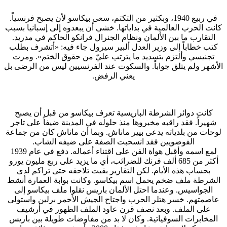
في ربيع 1940، وبكثير من التكتم، سعى بيكاسو لأن يصبح فرنسياً.
كانت الحرب العالمية في بداياتها. خشي أن يبعدوه إلى إسبانيا بسبب
التقارب ما بين الألمان ونظام الجنرال فرانكو الحاكم في مدريد.
كتب خطاباً إلى وزير العدل ألبير سيرول جاء فيه: «أتشرف بطلب
تجنيسي وألتزم بتسديد ما يترتب عليّ من حقوق الختم». ومرت
الأشهر ولم يتلق جواباً. والسكوت عند الفرنسيين ليس من الرضى بل
يعني الرفض.
كانت دوائر الشرطة الباريسية تعرف بيكاسو من قبل أن يصبح
شهيراً. فقد راقبه مخبروها منذ حلوله في المدينة ضيفاً على تاجر
لوحات من بلدياته يدعى بيير ماناش. وبما أن ماناش كان من جماعة
الفوضويين فقد انسحبت الصفة على ضيفه الشاب.
لمع اسمه وأقبل هواة الفن على اقتناء أعماله. دفع في عام 1939
أكثر من 685 ألف فرنك للضرائب، أي ما يزيد على ربع مليون يورو
بحساب هذه الأيام. لكن التقارير بقيت تلاحقه حتى تراكم لدى
الشرطة ملف ضخم يحمل اسم بيكاسو. وكانت بوابة العمارة أنشط
الجواسيس. وعندما احتل الألمان باريس نقلوا ملف بيكاسو إلى
عاصمتهم. خسر هتلر الحرب واجتاح الجيش الأحمر برلين واستولى
على الملف. وبعد نصف قرن عاود الملف الظهور في أرشيف
المخابرات السوفياتية. وكان لا بد من مفاوضات طويلة بين باريس