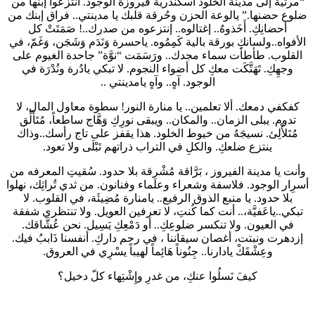
“مرثية إلى مدينة الخلود اسكندرية فيروزة الوجود. انتزعوا إبنها من
ضلوع حضنها.” يالوعة الحزن وحُرقة قلبك يا مدينتي.. فراق إبنك من
أحضانِكِ. أَخَذوهُ.. إغتالوه.. إنتزعوه من صدرك..! صَمَتَتْ كل
الأفواه..ولسانكِ بورقة بالية كَمِمُوه. ياحسرة وَنَدَم وَشَجَن، وَغَمّ، في
القلوب. طأطأت سماء مجدك.. ورَسَمَت “نوَّة” جاحدة الغيوم على
وجهِكِ. تَهَتَّكَت معكِ كل أضواء النجوم. لا تبكي يادُرة ونُدْرَة في
الوجود. آهٍ.. وآهٍ يامدينتي ..
كفكفي دمعك. ألا تعلمين.. يا منارة النور! سطوة معاول المال، لا
تدوم. يبلى الزمان.. والمكان.. ويبقى نورِكِ وَهَّاج ساطعاً، مُتَأَلِّق
مُتَلأْلِئ. نسيجَهُ من خيوط الخلود. هذا يقفز على تاج رأسك..وذاك
ينتزع ضلعكِ. والكلِ في التراب ذراتهم تَبْلَى ولا تعود.
وأنت يا مدينة الفيروز ، بَرَّاقة مُشْرِقة بلا حدود. سُقيتِ المعرفه من
أسرِار الوجود. فلاسفة وشعراء وعلماء وفنانون. من ثدي تُراثِك، نهلوا
بلا حدود. يا منبع الذوق الرفيع.. يامنارة مُضِيئَة، في القلوب. لا
تبكي..ياعَفيَّة،.. أنت كما كُنتِ، لا تعرفين العويل. ولا تنتظري شفقة
في العيون. ولا تنكسر ضلوعِكِ.. أو دَمْعِكِ يَسِيل. نحن عُشَّاقك.
إزدهرت ونبتت، أغصان سيقاننا ، في رحم داركِ. أنفسنا ذَاببُ فيك.
وعِشْقَكْ يادارنا.. جِنُوناً هَائِماً لهيباً يسْرِي في العروق.
كيفَ نَسلُوا عنكِ، من غدرِ وإِشْتِهاء كلّ دخيل؟