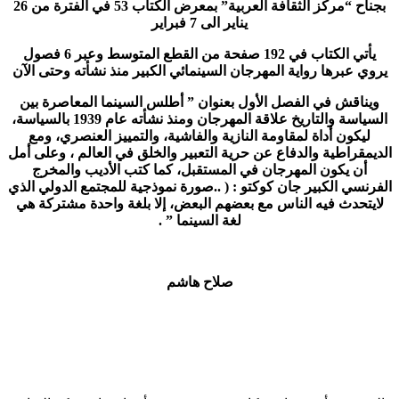
بجناح “مركز الثقافة العربية” بمعرض الكتاب 53 في الفترة من 26
يناير الى 7 فبراير
يأتي الكتاب في 192 صفحة من القطع المتوسط وعبر 6 فصول
يروي عبرها رواية المهرجان السينمائي الكبير منذ نشأته وحتى الآن
ويناقش في الفصل الأول بعنوان ” أطلس السينما المعاصرة بين
السياسة والتاريخ علاقة المهرجان ومنذ نشأته عام 1939 بالسياسة،
ليكون أداة لمقاومة النازية والفاشية، والتمييز العنصري، ومع
الديمقراطية والدفاع عن حرية التعبير والخلق في العالم ، وعلى أمل
أن يكون المهرجان في المستقبل، كما كتب الأديب والمخرج
الفرنسي الكبير جان كوكتو : ( ..صورة نموذجية للمجتمع الدولي الذي
لايتحدث فيه الناس مع بعضهم البعض، إلا بلغة واحدة مشتركة هي
لغة السينما ” .
صلاح هاشم