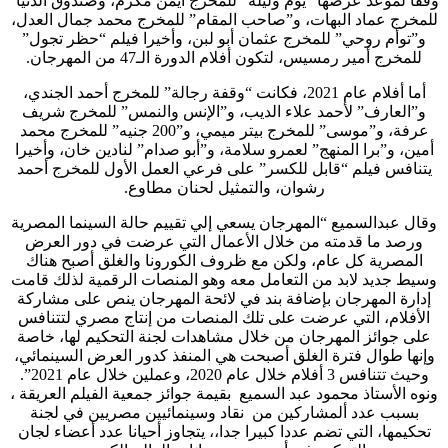
وفقا لموعد عرضها “يوم وليلة” للمخرج أيمن مكرم، وصندوق الدنيا”
للمخرج عماد البهات، و”صاحب المقام” للمخرج محمد جمال العدل،
و”توأم روحي” للمخرج عثمان أبو لبن، وأخيرا فيلم “حظر تجول”
للمخرج أمير رمسيس، لتكون أفلام الدورة الـ47 من المهرجان.
أما أفلام عام 2021، فكانت “وقفة رجالة” للمخرج أحمد الجندي،
و”العارف” لأحمد علاء الديب، و”الإنس والنمس” للمخرج شريف
عرفة، و”موسى” للمخرج بيتر ميمي، و”200 جنيه” للمخرج محمد
أمين، و”برا المنهج” لعمرو سلامة، و”أبو صدام” لنادين خان، وأخيرا
يتنافس فيلم “قابل للكسر” على فرعي العمل الأول للمخرج أحمد
رشوان، والتمثيل لحنان مطاوع.
وقال عبدالسميع “المهرجان يسعي إلي تقييم حالة السينما المصرية
ورصد ما قدمته من خلال الأعمال التي عرضت في دور العرض
المصرية كل عام، ولكن مع ظروف الكورونا والغلق أصبح هناك
وسيط جديد لابد من التعامل معه وهو المنصات الرقمية لذلك قامت
إدارة المهرجان بإضافة بند في لائحة المهرجان ينص على مشاركة
الأفلام، التي عرضت على تلك المنصات من إنتاج مصري لتتنافس
على جوائز المهرجان من خلال مشاهدات لجنة التحكيم لها، خاصة
وإنها طوال فترة الغلق أصبحت هي المنفذ كدور العرض السينمائي،
وحيث تتنافس 3 أفلام خلال عام 2020، وعملين خلال عام 2021”.
ونوه الأستاذ محمود عبد السميع بقيمة جوائز جمعية الفيلم العريقة ،
بسبب عدد ألمشاركين من نقاد وسينمائيين مصريين في لجنة
تحكيمها، التي تضم عددا كبيرا جدا،، يتجاوز أحيانا عدد أعضاء لجان