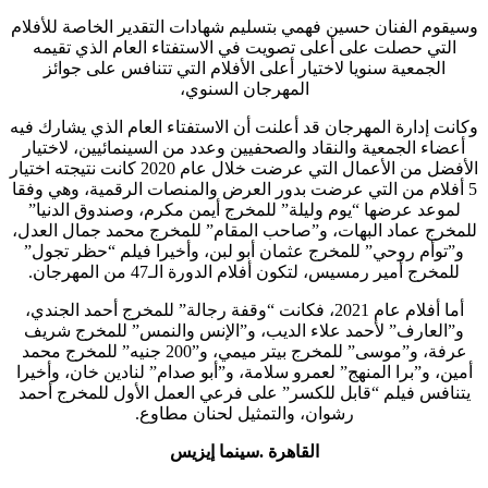
وسيقوم الفنان حسين فهمي بتسليم شهادات التقدير الخاصة للأفلام
التي حصلت على أعلى تصويت في الاستفتاء العام الذي تقيمه
الجمعية سنويا لاختيار أعلى الأفلام التي تتنافس على جوائز
المهرجان السنوي،
وكانت إدارة المهرجان قد أعلنت أن الاستفتاء العام الذي يشارك فيه
أعضاء الجمعية والنقاد والصحفيين وعدد من السينمائيين، لاختيار
الأفضل من الأعمال التي عرضت خلال عام 2020 كانت نتيجته اختيار
5 أفلام من التي عرضت بدور العرض والمنصات الرقمية، وهي وفقا
لموعد عرضها “يوم وليلة” للمخرج أيمن مكرم، وصندوق الدنيا”
للمخرج عماد البهات، و”صاحب المقام” للمخرج محمد جمال العدل،
و”توأم روحي” للمخرج عثمان أبو لبن، وأخيرا فيلم “حظر تجول”
للمخرج أمير رمسيس، لتكون أفلام الدورة الـ47 من المهرجان.
أما أفلام عام 2021، فكانت “وقفة رجالة” للمخرج أحمد الجندي،
و”العارف” لأحمد علاء الديب، و”الإنس والنمس” للمخرج شريف
عرفة، و”موسى” للمخرج بيتر ميمي، و”200 جنيه” للمخرج محمد
أمين، و”برا المنهج” لعمرو سلامة، و”أبو صدام” لنادين خان، وأخيرا
يتنافس فيلم “قابل للكسر” على فرعي العمل الأول للمخرج أحمد
رشوان، والتمثيل لحنان مطاوع.
القاهرة .سينما إيزيس