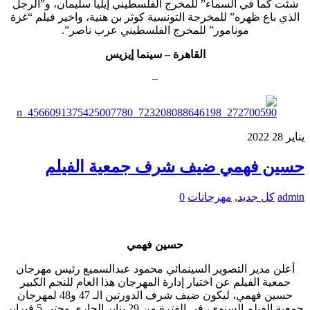
شئت كما في السماء” للمخرج الفلسطيني إيليا سليمان، و”الرجل
الذي باع ظهره” للمخرجة التونسية كوثر بن هنية، واخير فيلم “غزة
مونامور” للمخرج الفلسطيني عرب ناصر”.
القاهرة – سينما إيزيس
–
يناير
28
2022
حسين فهمي ضيف شرف جمعية الفيلم
admin
كل جديد
,
مهرجانات
0
حسين فهمي
أعلن مدير التصوير السينمائي محمود عبدالسميع رئيس مهرجان
جمعية الفيلم عن اختيار إدارة المهرجان هذا العام للنجم الكبير
حسين فهمي، ليكون ضيف شرف الدورتين الـ 47 و48 لمهرجان
جمعية الفيلم السنوي، في الفترة من 29 يناير الجاري وحتى 5 فبراير