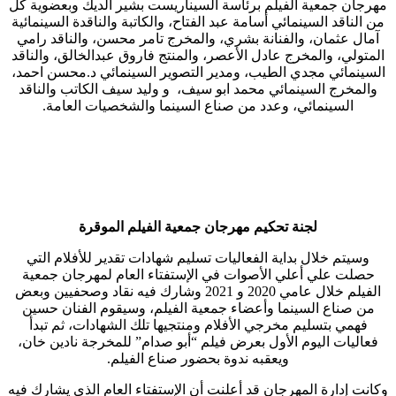
مهرجان جمعية الفيلم برئاسة السيناريست بشير الديك وبعضوية كل
من الناقد السينمائي أسامة عبد الفتاح، والكاتبة والناقدة السينمائية
آمال عثمان، والفنانة بشري، والمخرج تامر محسن، والناقد رامي
المتولي، والمخرج عادل الأعصر، والمنتج فاروق عبدالخالق، والناقد
السينمائي مجدي الطيب، ومدير التصوير السينمائي د.محسن احمد،
والمخرج السينمائي محمد ابو سيف، و وليد سيف الكاتب والناقد
السينمائي، وعدد من صناع السينما والشخصيات العامة.
لجنة تحكيم مهرجان جمعية الفيلم الموقرة
وسيتم خلال بداية الفعاليات تسليم شهادات تقدير للأفلام التي
حصلت علي أعلي الأصوات في الإستفتاء العام لمهرجان جمعية
الفيلم خلال عامي 2020 و 2021 وشارك فيه نقاد وصحفيين وبعض
من صناع السينما وأعضاء جمعية الفيلم، وسيقوم الفنان حسين
فهمي بتسليم مخرجي الأفلام ومنتجيها تلك الشهادات، ثم تبدأ
فعاليات اليوم الأول بعرض فيلم “أبو صدام” للمخرجة نادين خان،
ويعقبه ندوة بحضور صناع الفيلم.
وكانت إدارة المهرجان قد أعلنت أن الإستفتاء العام الذي يشارك فيه