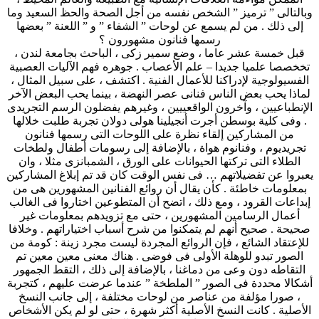
وبالتالى ” ترميز ” الشخص نفسه من أجل الصحة والحظ السعيد وما
إلى ذلك . من لم يسمع عن لوحات ” الشفاء ” و ” اللعنة ” بعضها
رسمها فنانون مشهورون ؟
قبل خمسة عشر عاما ، وضع سمير زكى ، الباحث بجامعة لندن ،
تخخصصا علميا جديدا – علم الأعصاب . جوهره فهم الآليات العصبية
الفسيولوجية لإدراكنا للأعمال الفنية . اكتشف ، على سبيل المثال ،
لماذا يحب بعض الناس فنانى عصر النهضة ، بينما يحب البعض الآخر
الإنطباعيين ، وآخرون الواقعييين ، وغيرهم يفضلون الرسم التجريدى
. وفى كلية بوسطن أجرت أنجيلينا هولى دولان تجربة طلبت خلالها
من المشاركين إلقاء نظرة على اللوحات التى رسمها فنانون
تجريديوم ، وفنانوم هواة ، بالإضافة إلى رسومات أطفال ولطخات
الطلاء التى تركتها الحيوانات على الورق ، الشمبانزى مثلا ، وان
يعبروا عن تفضيلاتهم … فى نفس الوقت كان قد تم إبلاغ المشاركين
بمعلومات خاطئة . كأن يقال أن روائع الفنانين المشهورين هى من
إبداعات القرود ، ومع ذلك ، اتضح أن المتطوعين اختاروا فى الغالب
أعمال الرسامين المشهورين ، حتى مع تزويدهم بمعلومات غير
صحيحة . صحيح أنهم لم يتمكنوا من شرح أسباب اختياراتهم . وخلافا
للإعتقاد الشائع ، فإن الروائع المجردة ليست مجرد زينة : كومة من
الصور تبدو للوهلة الأولى فى فوضى . هناك معنى معين معين تم
التقاطه دون وعى من دماغنا ، بالإضافة إلى ذلك ، التقط الجمهور
أشكالا محددة فى الصور ” الملطخة ” عندما عرضت عليهم ، كتجربة
، صورا مؤلفة من عناصر من لوحات مختلفة ، إلى جانب النسخ
الأصلية . كانت النسخ الأصلية أكثر شهرة ، حتى لو لم يكن الأشخاص