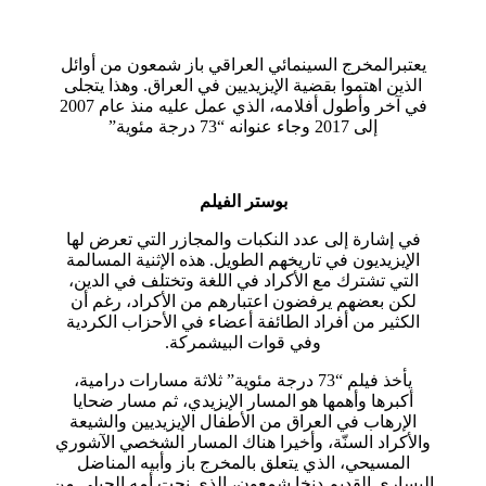
يعتبرالمخرج السينمائي العراقي باز شمعون من أوائل
الذين اهتموا بقضية الإيزيديين في العراق. وهذا يتجلى
في آخر وأطول أفلامه، الذي عمل عليه منذ عام 2007
إلى 2017 وجاء عنوانه “73 درجة مئوية”
بوستر الفيلم
في إشارة إلى عدد النكبات والمجازر التي تعرض لها
الإيزيديون في تاريخهم الطويل. هذه الإثنية المسالمة
التي تشترك مع الأكراد في اللغة وتختلف في الدين،
لكن بعضهم يرفضون اعتبارهم من الأكراد، رغم أن
الكثير من أفراد الطائفة أعضاء في الأحزاب الكردية
وفي قوات البيشمركة.
يأخذ فيلم “73 درجة مئوية” ثلاثة مسارات درامية،
أكبرها وأهمها هو المسار الإيزيدي، ثم مسار ضحايا
الإرهاب في العراق من الأطفال الإيزيديين والشيعة
والأكراد السنّة، وأخيرا هناك المسار الشخصي الآشوري
المسيحي، الذي يتعلق بالمخرج باز وأبيه المناضل
اليساري القديم دنخا شمعون، الذي نجت أمه الحبلى من