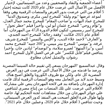
أعضاء الجمعية والنقاد والصحفيين وعدد من السينمائيين، لإختيار
الأفضل من الأعمال التي عرضت خلال عام 2020 كانت نتيجته إختيار
5 أفلام من التي عرضت بدور العرض والمنصات الرقمية وهي وفقا
لموعد عرضها “يوم وليلة” للمخرج أيمن مكرم، وصندوق الدنيا”
للمخرج عماد البهات، و”صاحب المقام” للمخرج محمد جمال العدل،
و”تؤأم روحي” للمخرج عثمان أبو لبن، وأخيرا فيلم “حظر تجول”
للمخرج أمير رمسيس، لتكون أفلام الدورة الـ47 من المهرجان، أما
أفلام عام 2021، فكانت “وقفة رجالة” للمخرج احمد الجندي،
و”العارف” لاحمد علاء الديب، و”الإنس والنمس” للمخرج شريف
عرفة، و”موسي” للمخرج بيتر ميمي، و”200 جنيه” للمخرج محمد
أمين، و”برا المنهج” لعمرو سلامة، و”ابوصدام” لنادين خان، واخيرا
يتنافس فيلم”قابل للكسر” علي فرعي العمل الأول للمخرج أحمد
رشوان، والتمثيل لحنان مطاوع.
وقال عبدالسميع “المهرجان يسعي إلي تقييم حالة السينما المصرية
ورصد ما قدمته من خلال الأعمال التي عرضت في دور العرض
المصرية كل عام، ولكن مع ظروف الكورونا والغلق أصبح هناك
وسيط جديد لابد من التعامل معه وهو المنصات الرقمية لذلك قامت
إدارة المهرجان بإضافة بند في لائحة المهرجان ينص علي مشاركة
الأفلام التي عرضت علي تلك المنصات من إنتاج مصري لتتنافس
علي جوائز المهرجان من خلال مشاهدات لجنة التحكيم لها، خاصة
وإنها طوال فترة الغلق أصبحت هي المنفذ كدور العرض السينمائي،
وحيث تتنافس 3 أفلام خلال عام 2020، وعملين خلال عام 2021”.