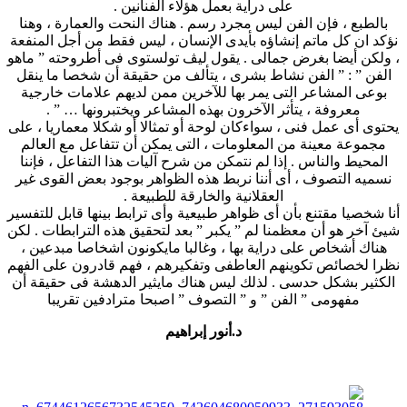
على دراية بعمل هؤلاء الفنانين .
بالطبع ، فإن الفن ليس مجرد رسم . هناك النحت والعمارة ، وهنا
نؤكد ان كل ماتم إنشاؤه بأيدى الإنسان ، ليس فقط من أجل المنفعة
، ولكن أيضا بغرض جمالى . يقول ليڤ تولستوى فى أطروحته ” ماهو
الفن ” : ” الفن نشاط بشرى ، يتألف من حقيقة أن شخصا ما ينقل
بوعى المشاعر التى يمر بها للآخرين ممن لديهم علامات خارجية
معروفة ، يتأثر الآخرون بهذه المشاعر ويختبرونها … ” .
يحتوى أى عمل فنى ، سواءكان لوحة أو تمثالا أو شكلا معماريا ، على
مجموعة معينة من المعلومات ، التى يمكن أن تتفاعل مع العالم
المحيط والناس . إذا لم نتمكن من شرح آليات هذا التفاعل ، فإننا
نسميه التصوف ، أى أننا نربط هذه الظواهر بوجود بعض القوى غير
العقلانية والخارقة للطبيعة .
أنا شخصيا مقتنع بأن أى ظواهر طبيعية وأى ترابط بينها قابل للتفسير
شيئ آخر هو أن معظمنا لم ” يكبر ” بعد لتحقيق هذه الترابطات . لكن
هناك أشخاص على دراية بها ، وغالبا مايكونون اشخاصا مبدعين ،
نظرا لخصائص تكوينهم العاطفى وتفكيرهم ، فهم قادرون على الفهم
الكثير بشكل حدسى . لذلك ليس هناك مايثير الدهشة فى حقيقة أن
مفهومى ” الفن ” و ” التصوف ” اصبحا مترادفين تقريبا
د.أنور إبراهيم