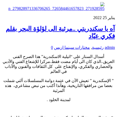
يناير
25
2022
آه يا سكندريتي ..مرثية الى لؤلؤة البحر بقلم
فكري عيّاد
admin
رئيسية
,
مختارات سينما ازيس
0
أسدال الستار على “اتيلية الاسكندرية” هذا الصرح الفنى
العريق..الذي كان الى أيام مضت فقط،مركزا للإشعاع الفني والأدبي
والحضاري والفكري، والإنفتاح على كل الثقافات والفنون والآداب
في العالم
” الإسكندرية ” تعيش الآن في عتمة دوامة المسلسلات آلتي شملت
بعضا من مرافقها التاريخية، وهأنذا أكتب من نبض مشاعري، هذه
المرثية
لمدينة الخلود .