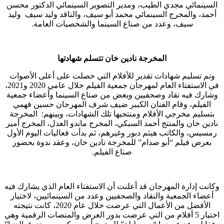
السينمائي مجدي الطيب، ومدير التصوير السينمائي الدكتور محسن
أحمد، والمخرج السينمائي محمد أبو سيف، والناقد وليد سيف وليد
سيف، وعدد من صناع السينما والشخصيات العامة.
المخرجة نادين خان تتسلم شهادتها
وتم تسليم شهادات تقدير للأفلام التي حصلت على أعلى الأصوات
في الاستفتاء العام لمهرجان جمعية الفيلم خلال عامي 2020 و2021،
وشارك فيه نقاد وصحفيين وبعض من صناع السينما وأعضاء جمعية
الفيلم، وقام الفنان الكبير ضيف شرف المهرجان حسين فهمي
بتسليم مخرجي الأفلام ومنتجيها تلك الشهادات، وبينهم: المخرجة
نادين خان والمنتج أحمد السبكي، المخرج ماندو العدل، المخرج أمير
رمسيس، والكاتب هيثم دبور وغيرهم، ثم بدأت فعاليات اليوم الأول
بعرض فيلم “أبو صدام” للمخرجة نادين خان، وعقد ندوة بحضور
صناع الفيلم.
وكانت إدارة المهرجان قد أعلنت أن الاستفتاء العام الذي يشارك فيه
أعضاء الجمعية والنقاد والصحفيين وعدد من السينمائيين، لاختيار
الأفضل من الأعمال التي عرضت خلال عام 2020، كانت نتيجته
اختيار 5 أفلام من التي عرضت بدور العرض والمنصات الرقمية وهي