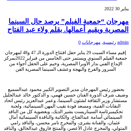
يناير
30
2022
مهرجان “جمعية الفيلم” يرصد حال السينما
المصرية ويقيم أعمالها. بقلم ولاء عبد الفتاح
admin
رئيسية
,
مهرجانات
0
إقيم مساء السبت 29 يناير حفل افتتاح الدورة الـ 47 و48 لمهرجان
جمعية الفيلم السنوي ويستمر حتى الخامس من فبراير 2022بمركز
الإبداع الفني بدار الأوبرا المصرية، وخيم على الحفل أجواء من
السرور والفرح والبهجة وعشف السينما المصرية الفن
بحضور رئيس المهرجان مدير التصوير الكبير محمود عبدالسميع
وضيف شرف الدورة الفنان حسين فهمي، و الدكتور خالد عبدالجليل
مستشار وزير الثقافة لشئون السينما، وعمر عبدالعزيز رئيس اتحاد
النقابات الفنية، ومسعد فودة نقيب المهن السينمائية، ولجنة
تحكيمبرئاسة السيناريست بشير الديك، وبعضوية كل من الناقد
السينمائي أسامة عبدالفتاح، والكاتبة والناقدة السينمائية آمال
عثمان، والفنانة بشرى، والمخرج تامر محسن، والناقد رامي
المتولي، والمخرج عادل الأعصر، والمنتج فاروق عبدالخالق، والناقد