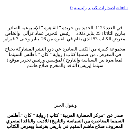
admin
اصدارات كتب
,
رئيسية
0
في العدد 1123 الجديد من جريدة ” القاهرة ” الإسبوعية الصادر
بناريخ الثلاثاء 25 يناير 2022 – رئيس التحرير عماد غزالي- والخاص
بمعرض الكتاب 53 الذي يقام في الفترة من 26 يناير وحتى 7 فبراير
مجموعة كبيرة من الكتب الصادرة عن دور النشر المشاركة بجناح
في المعرض، من ضمنها كتاب ( رواية ” كان ” .أطلس السينما
المعاصرة بين السياسة والتاريخ ) لمؤسس ورئيس تحرير موقع (
سينما إيزيس) الناقد والمخرج صلاح هاشم
ويقول الخبر:
صدر عن “مركز الحضارة العربية” كتاب ( رواية ” كان “.أطلس
السينما المعاصرة بين السياسة والتاريخ) للأديب والناقد المصري
المعروف صلاح هاشم المقيم في باريس بفرنسا ويعرض الكتاب