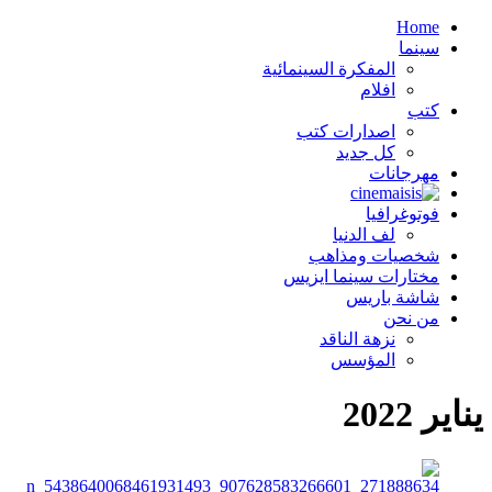
Home
سينما
المفكرة السينمائية
افلام
كتب
اصدارات كتب
كل جديد
مهرجانات
فوتوغرافيا
لف الدنيا
شخصيات ومذاهب
مختارات سينما ايزيس
شاشة باريس
من نحن
نزهة الناقد
المؤسس
يناير 2022