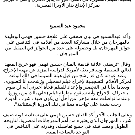
بمركز الإبداع بدار الأوبرا المصرية.
محمود عبد السميع
وأكد عبدالسميع في بيان صحفي على علاقة حسين فهمي الوطيدة
بالمهرجان من خلال مشاركة العديد من أفلامه في التنافس علي
جوائز المهرجان، بل وحصوله على عدد من الجوائز في التمثيل من
المهرجان .
وقال “تربطني علاقة قديمة بالفنان حسين فهمي فهو خريج المعهد
العالي للسينما، وسافر بعثة لأمريكا لدراسة المزيد عن مهنة الإخراج،
وعند عودته كان قد رشح من قبل هيئة السينما في ذلك الوقت
لمركز الأفلام التسجيلية لإخراج فيلم تسجيلي ورُشحت أنا لتصويره،
وبعدما بدأنا في التحضير والإعداد للفيلم فجأة أخبرني أنه لن يقوم
باحتراف الإخراج وأنه سيقوم ببطولة فيلم (خلي بالك من زوزو)،
وعندما تواصلت معه مؤخرا من أجل أن يكون ضيف شرف الدورة
رحب بشدة على تواجده معنا في تلك الدورة الإستثنائية”.
وعلى الجانب الآخر أكد الفنان حسين فهمي على سعادته كونه ضيف
شرف المهرجان الذي يعتبره من أهم المهرجانات المصرية، لتاريخه
الطويل ومصداقيته في جميع تفاصيله، وقدرته على التنافس في
التواجد بالساحة الفنية.