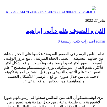
يناير
27
2022
الفن و التصوف بقلم د.أنور إبراهيم
admin
اصدارات كتب
,
رئيسية
0
.
تعلم الناس الرسم فى العصور القديمة : عكسوا على الحجر مشاهد
من حياتهم البسيطة – الصيد ، الحياة المنزلية … مع مرور الوقت ،
أصبحت الصور أكثر تعقيدا وضخامة ، وعكست الواقع بشكل أكثر
فأكثر . يقدم الفنان الموسكوفى يورى لوشنيشنيكو مصطلح ” علم
النفس ” ، ” علم التثبيت التاريخى من قبل الشخص لعملية تكوينه
الاجتماعى من خلال صورة الواقع ، الرسم ” للأشكال الحسية
والمفاهيمية من انعكاس الواقع الذاتى ” .
يرى لوشنيشنيكو أن الفنانيين البدائيين سجلوا فى رسوماتهم صورا
لاشعورية ذات طبيعة بدائية ، من خلال نمذجة هذه الصور ، من
الممكن مواءمة العلاقات الإنسانية مع الطبيعة والعالم المحيط ،