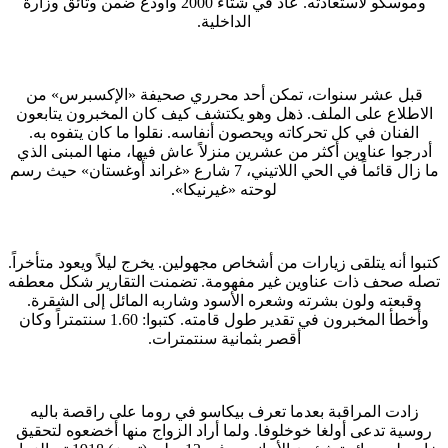
وموسكو لاستعادته. عاد في شتاء 2000 وأودع ضمن وثائق وزارة
الداخلية.
قبل عشر سنوات، تمكن أحد محرري صحيفة «الإكسبرس» من
الاطلاع على الملف. ذهل وهو يكتشف كيف كان المخبرون يتابعون
الفنان في كل تحركاته ويحصون أنفاسه. نقلوا ما كان يتفوه به.
أدرجوا عناوين أكثر من عشرين منزلاً عاش فيها، منها المبنى الذي
ما زال قائماً في الحي اللاتيني، 7 شارع «غراند أوغستان» حيث رسم
لوحته «غيرنيكا».
كتبوا أنه يتلقى زيارات من أشخاص مجهولين. يخرج ليلاً ويعود متأخراً.
تصله صحف ذات عناوين غير مفهومة. تضمنت التقارير شكل معطفه
وقبعته ولون بشرته وشعره الأسود وشاربه المائل إلى الشقرة.
وأخطأ المخبرون في تقدير طول قامته. كتبوا: 1.60 سنتمتراً وكان
أقصر بثمانية سنتمترات.
زادت المراقبة بعدما تعرف بيكاسو في روما على راقصة باليه
روسية تدعى أولغا خوخلوفا. ولما أراد الزواج منها أخضعوه لتحقيق