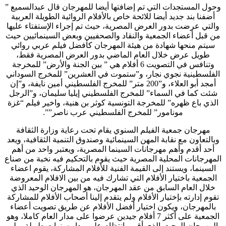
وحول المستجدات التي تم إضافتها أيضا للمهرجان قال عبدالسميع ”
أضفنا بند جديد أيضا للائحة خاص بالأفلام الروائية الطويلة العربية
والتي عرضت بدور العرض المصرية، حيث تم إجراء الإستفتاء عليها
من قبل أعضاء الجمعية والنقاد والصحفيين وبعض السينمائيين حيث
سيتم منحها شهادة من هيئة المهرجان كأفضل فيلم عربي روائي
طويل عرض خلال العام الماضي بدور العرض المصرية فقط،
وتنافس في التصويت 6 أفلام هي ” بين الجنة والأرض” للمخرجة
الفلسطينية نجوي نجار، و”ستموت في العشرين” للمخرج السوداني
أمجد أبو العلاء، و”200 متر” للمخرج الفلسطيني أمين نايفة، و”إن
شئت كما في السماء” للمخرج الفلسطيني إيليا سليمان، و”الرجل
الذي باع ظهره” للمخرجة التونسية كوثر بن هنية، واخير فيلم “غزة
مونامور” للمخرج الفلسطيني عرب ناصر””.
مهرجان جمعية الفيلم السنوي يقام تحت رعاية وزارة الثقافة
وبالتعاون مع نقابة المهن السينمائية وصندوق التنمية الثقافية، ويعد
أحد أقدم وأهم مهرجانات السينما المصرية، ويعتبر واحد من أهم
المهرجانات المحلية المصرية حيث يقوم بالتحكيم فيه نخبة من صناع
السينما، ويستند إلى القيمة الفنية للأفلام المشاركة، يقوم اعضاء
الجمعية باختيار الأفلام التي تشارك فيه من بين الافلام المعروضة
خلال العام السابق من عقد المهرجان، هو المهرجان الوحيد الذي
تقوم إدارته بإختيار الأفلام ولم يتقدم إلينا أصحاب الأفلام للمشاركة
بالمهرجان، ويكون اختيار أفضل الأفلام عن طريق تصويت أعضاء
الجمعية على أكثر 7 أفلام جيدين عرضوا على مدار العام كاملا، وهو
المهرجان الوحيد، الذي أقيم بانتظام على مدار سنوات طويلة، ولم