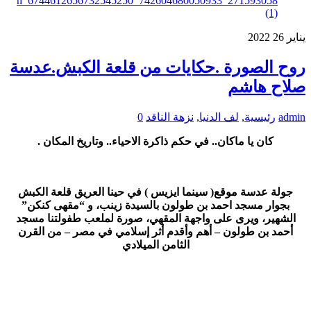
يناير
26
2022
روح الصورة .حكايات من قلعة الكبش.عدسة
صلاح هاشم
admin
رئيسية
,
لف الدنيا
,
نزهة الناقد
0
كان يا ماكان.. في حكم ذاكرة الاحياء.. وتاريخ المكان .
جولة عدسة موقع( سينما ايزيس ) في حينا العريق قلعة الكبش
بجوار مسجد احمد بن طولون بالسيدة زينب، و “مقهى كنكن”
الشهير، ويرى على واجهة المقهي، صورة لملعب طفولتنا مسجد
أحمد بن طولون – أهم وأقدم أثر إسلامي في مصر – من القرن
الثامن الميلادي