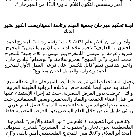
أمير رمسيس، لتكون أفلام الدورة الـ47 من المهرجان”.
لجنة تحكيم مهرجان جمعية الفيلم برئاسة السيناريست الكبير بشير
الديك
وأشار إلى أن أفلام عام 2021، كانت “وقفة رجالة” للمخرج احمد
الجندي، و”العارف” لاحمد علاء الديب، و”الإنس والنمس” للمخرج
شريف عرفة، و”موسي” للمخرج بيتر ميمي، و”200 جنيه” للمخرج
محمد أمين، و”برا المنهج” لعمرو سلامة، و”ابوصدام” لنادين خان،
واخيرا يتنافس فيلم”قابل للكسر” علي فرعي العمل الأول للمخرج
أحمد رشوان، والتمثيل لحنان مطاوع”.
وحول المستجدات التي تم إضافتها أيضا للمهرجان قال عبدالسميع: ”
أضفنا بند جديد أيضا للائحة خاص بالأفلام الروائية الطويلة العربية
والتي عرضت بدور العرض المصرية، حيث تم إجراء الإستفتاء عليها
من قبل أعضاء الجمعية والنقاد والصحفيين وبعض السينمائيين حيث
سيتم منحها شهادة من أعضاء جمعية الفيلم كأفضل فيلم عربي
روائي طويل عرض خلال العام الماضي بدور العرض المصرية فقط.
وتنافس في التصويت 6 أفلام هي ” بين الجنة والأرض” للمخرجة
الفلسطينية نجوي نجار، و”ستموت في العشرين” للمخرج السوداني
أمجد أبو العلاء، و”200 متر” للمخرج الفلسطيني أمين نايفة، و”إن