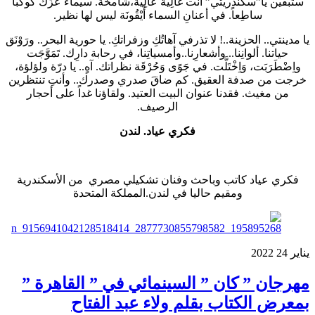
ستبقين يا”سكندريتي” أنت غَالِية عَالِية،شامخة. سيماءُ عزِّك كَوكَباً
ساطِعاً. في أعنانِ السماء أَيْقُونَة ليس لها نظير.
يا مدينتي.. الحزينة..! لا تذرفي آهاتُكِ وزفراتكِ. يا حورية البحر.. ورَوْنَق
حياتنا. ألوانِنا.. وأشعارِنا..وأمسياتِنا، في رحابة دارِك. تَمَوَّجَت
واِضْطَرَبَت، وَاِخْتَلَّت. في جَوًى وَحُرْقَة نظراتك. آهٍ.. يا درّة ولؤلؤة،
خرجت من صدفة العقيق. كم ضاقَ صدري وصدرك.. وأنتِ تنتظرين
من مغيث. فقدنا عنوان البيت العتيد. ولقاؤنا غداً على أحجار
الرصيف.
فكري عياد. لندن
فكري عياد كاتب وباحث وفنان تشكيلي مصري من الأسكندرية
ومقيم حاليا في لندن.المملكة المتحدة
يناير
24
2022
مهرجان ” كان ” السينمائي في ” القاهرة ”
بمعرض الكتاب بقلم ولاء عبد الفتاح