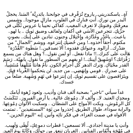
آةٍ.. ياسكندريتي.. ياروح تُرَفْرِف في جوانحنا. يابَدرِيَّة ُ السَنا. يخجلُ
البدر من نوركِ. أَنتِ فنارِك في القلوبِ، مازال موجودا.. وشمس
معرِفَتكِ وفنونكِ لا تعرف المغيب. كفاكي نحيباً يا عروس ثَكْلَى في
حزْنِكِ. تتجرعين الأسَي في أكفان ولفائف وضيق ثوبِكِ .. يا لهو..
ياعبث.. ياغَدْر وغَدَّارَة، وإِخْتِلال وجنون. تنادين على إبنك.. بصوتٍ
مكتوم. أحقاً أخذوه..! ومن حُضنِكِ إنتزعوه. ووشم “الجمال” من
صَدْرِك.. أزالوه. وعنوانكِ فقدوه.! ألا تصدقين..! سَطَوة “القُدْرَة”
هَالَت على كنزك..!! ماذا نفعل.. أو لمن نقول..؟ وهل هناك من يسمع
زَفْرَاتك؟ اوَشَهِيقُ أنِينك..! او يفهم من السطورِ ما نقول. يابهيّة.. رَسَمَ
القدر محْيَاكِ. وَترك الدهر كُل أجرام الكون. نامُ هانئاً مُتَلَهِفاً مُنتَشِياً،
على صدرِكِ . قومي وإنهَضِي.. من جديد. لن يتحكموا الغُرباء فِيكِ.
ويتَرَاقصون على تقسيم ثوبِكِ. إن إنتزعوا في نَهَمٍ وَشَهِية. ضلعاً من
جَسدك.
غدآ سيأتي “ناجي” بصحبة ألف فنان وأديب. وتَعود زُهوة أيامك
ومجدِكِ العتيد. لا.. وألف لا.. دِمُوعِك غالية.. يا أرض الفيروز.. تَنَكَسَتْ
كل الرِمُوش.. وبكت الأمواج على الشطآن. . وسكبت الألوان دِمُوعِها.
والراية سوداء، طوال الطريق. إحذروا من نَوَة “المستفيدين” . تمتمت
الأفواه في صمت العزاء، في فكر تائِه وآنين. إنه “اليوم الحزين.”
وأنتِ يا مدينة أجدادي.. ألا تسمعين.! قطرات دموعِكِ، لُظَى وَلَهِيب.
في مُهْجَةِ وأنْفَاس الفنانين . الغربان تنعق من حولَكِ، وَكَأَنَهُ يومَ العيد.