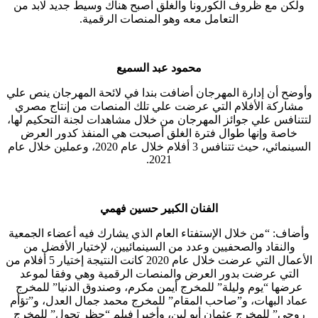
ولكن مع ظروف الكورونا والغلق أصبح هناك وسيط جديد لابد من
التعامل معه وهو المنصات الرقمية.
محمود عبد السميع
وأوضح أن إدارة المهرجان أضافت بندا في لائحة المهرجان ينص علي
مشاركة الأفلام التي عرضت علي تلك المنصات من إنتاج مصري
لتتنافس علي جوائز المهرجان من خلال مشاهدات لجنة التحكيم لها،
خاصة وإنها طوال فترة الغلق أصبحت هي المنفذ كدور العرض
السينمائي، حيث تتنافس 3 أفلام خلال عام 2020، وعملين خلال عام
2021.
الفنان الكبير حسين فهمي
وأضاف: “من خلال الإستفتاء العام الذي يشارك فيه أعضاء الجمعية
والنقاد والصحفيين وعدد من السينمائيين، لإختيار الأفضل من
الأعمال التي عرضت خلال عام 2020 كانت النتيجة إختيار 5 أفلام من
التي عرضت بدور العرض والمنصات الرقمية وهي وفقا لموعد
عرضها “يوم وليلة” للمخرج أيمن مكرم، وصندوق الدنيا” للمخرج
عماد البهات، و”صاحب المقام” للمخرج محمد جمال العدل، و”تؤأم
روحي” للمخرج عثمان أبو لبن، وأخيرا فيلم “حظر تجول” للمخرج