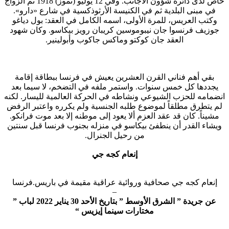
خاص لدى دائرة شؤون الأجانب. وفي 12 يوليو (تموز) 1918 تم الزواج
في مبنى البلدية ثم في الكنيسة الأرثوذكسية في شارع «دارو».
وكتب العريس، للمرة الأولى، اسمه الكامل في العقد: بول دياغو
جوزيف فرنسوا جان نيبوموسين كريبان رويز بيكاسو. وكان شهود
العقد جان كوكتو وماكس جاكوب وأبولينير.
بقي أهم فناني القرن العشرين يعيش في فرنسا ببطاقة إقامة
يجددها كل خمس سنوات. واستمر ملفه في التضخم، لا سيما بعد
انضمامه للحزب الشيوعي ونشاطه في الحركة العالمية لليسار. لكنه
لم يتطرق مطلقاً لموضوع طلبه الجنسية ولم يكرره واعتبر الرفض
مشيناً. كان قد عقد العزم ألا يعود إلى موطنه إلا بعد موت فرانكو.
ويشاء القدر أن ينطفئ بيكاسو في منزله بجنوب فرنسا قبل سنتين
من رحيل الجنرال.
إنعام كجه جي
إنعام كجه جي صحافية وروائية عراقية مقيمة في باريس.فرنسا
–
عن جريدة ” الشرق الأوسط ” بتاريخ الأحد 30 يناير 2022 لباب ”
مختارات سينما إيزيس “