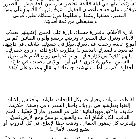
تسرَبَت أنيابِها في ليلة حَالِكة. تحتضن سرباً من الخفافيش. و الطيور
تَرَحَّمُوا، على جفافِ أغصان العقول .. تنوحُ وتَزرِفُ الدُّموعِ على بئسَ
المصير. قطفوا رِيشَها، وأطلقُوها فوقَ سمائِكِ تطير. قُومي
وإستيقظي من غُمة أصابتِكِ.
يادَارة الأحلام.. يافيرزة حسناء، نادِرة على الجبين. إغتَسِلتِي بقبلاتٍ
الأدباء، وتغزل فيكِ الشعراء. وتزينتِ بريشةِ وألوان الفنانين. كم من
أمواجٍ عابِثة، زحفت على ثغرِكِ. تَنْغُزُ في جسدِكِ.. تَتَلاشَى في دَاخِلِهَا،
ثم تعود. يا لصبرِكِ يامدينتي..! مَكْرُوب خَادِع دَاهِى ، راوغ خصركِ..
إلتهمَ “دُرّة” من دُوَّار فنِكِ .. وأنت تَحملتِي زوابع الأيام على طول
السنين . نبكي ولا نَدري..! الى أين ..أو كيف مضيتِِ، في طَوِيَّة
أحقابِكِ. كم من أطماع نهشت جسدك.! وأثقالٍ وعبءٍ على كَتِفكِ.
لقاءات.. ندوات، وحوارات، بكل اللهجات. طوائف وأجناس ولكنات.
إلتقوا وتعايشوا في دروبك. وإحتار الشعراء في وصفكِ. حكايتك
حكاية..! يا “كوزموبوليتانية” على مرِ العصور. مازالَ حُضْنِكِ، الحلم
الباقي.. لكل عُشَّاقِ الآداب والفنون. لو مسَّ وجهِ الأرضِ يُبسٌ.
وإندثرت كل حِصُون الجمال . وَتاهت خطا الإبداع، في كل الدروب. أو
يَضيع وَتفنى الأمال..!