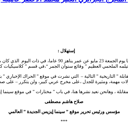
إستهلال :
يلمه الملحمي العظيم ” وقائع سنوان الجمر “،في قسم ” كلاسيكيات ك
ؤلات مهمة، ومثيرة للجدل ،على مخرج عربي كبير، ولن يتكرر – على ص
لمقابلة ، وهانحن نعيد نشرها هنا، في باب ” مختارات ” في موقع سينما إ
صلاح هاشم مصطفى
مؤسس ورئيس تحرير موقع ” سينما إيزيس الجديدة ” العالمي
***