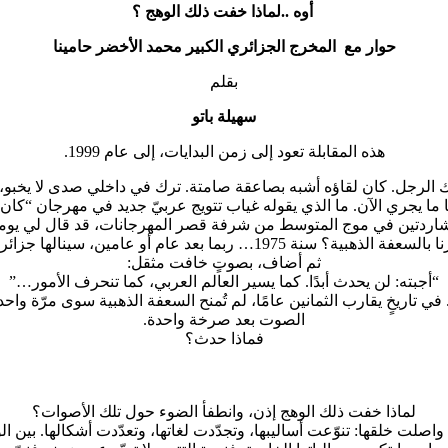
أوه ..لماذا خفت ذلك الوهج ؟
حوار مع المخرج الجزائري الكبير محمد الأخضر حامينا
بقلم
سهيلة باتو
هذه المقابلة تعود إلى زمن البدايات، إلى عام 1999.
ة ذلك الرجل. كان لقاؤه أشبه بصاعقة صامتة. ترك في داخلي صدى لا يخب
ها ما يجري الآن. ما الذي يقوله غياب تتويج عربيّ جديد في مهرجان “كا
شاردتين في موج المتوسط من شرفة قصر المهرجانات، قد قال لي يومها 
ذهبية؟ سنة 1975… ربما بعد عام أو عامين، سينالها جزائريّ آخر.”
ثم أضاف، بصوتٍ خافت مثقل:
“أجبته: لن يحدث أبدًا. كما يسير العالم العربي، كما تنحرف الأمور…”
تاريخٍ يقارب الثمانين عامًا، لم تُمنح السعفة الذهبية سوى مرّة واحدة لف
الصوت بعد صرخة واحدة.
فماذا حدث؟
لماذا خفت ذلك الوهج إذن، وانطفأ الضوء حول تلك الأصوات؟
واصلت خلقها: تنوّعت أساليبها، وتجدّدت لغاتها، وتعدّدت أشكالها. بين ا