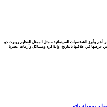
تحرير موقع ” سينما إيزيس ” عن أهم وأبرز الشخصيات السينمائية – مثل الممثل العظيم روبرت دو
لم سهيلة باتو