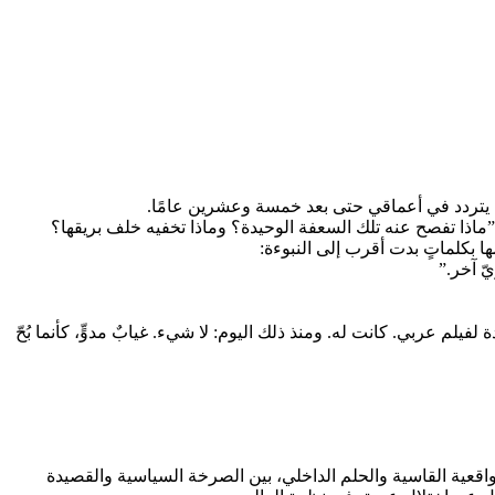
و، يتردد في أعماقي حتى بعد خمسة وعشرين عامًا.
ن”ماذا تفصح عنه تلك السعفة الوحيدة؟ وماذا تخفيه خلف بريقها؟
بكلماتٍ بدت أقرب إلى النبوءة:
يلم عربي. كانت له. ومنذ ذلك اليوم: لا شيء. غيابٌ مدوٍّ، كأنما بُحّ
لواقعية القاسية والحلم الداخلي، بين الصرخة السياسية والقصيدة