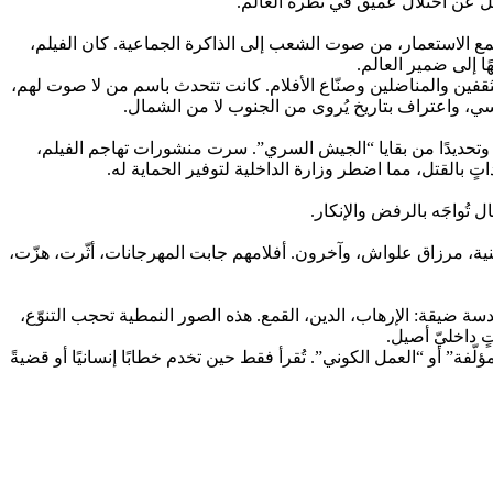
 بل عن اختلال عميق في نظرة العالم.
مع الاستعمار، من صوت الشعب إلى الذاكرة الجماعية. كان الفيلم،
ًا إلى ضمير العالم.
رات في الجنوب العالمي، تستقبل المثقفين والمناضلين وصنّاع الأفلام. كانت تتحدث باسم من لا صوت لهم،
سي، واعتراف بتاريخ يُروى من الجنوب لا من الشمال.
 وتحديدًا من بقايا “الجيش السري”. سرت منشورات تهاجم الفيلم،
بالقتل، مما اضطر وزارة الداخلية لتوفير الحماية له.
ُواجَه بالرفض والإنكار.
 هنية، مرزاق علواش، وآخرون. أفلامهم جابت المهرجانات، أثّرت، هزّت،
عدسة ضيقة: الإرهاب، الدين، القمع. هذه الصور النمطية تحجب التنوّع،
ٍ داخليّ أصيل.
ؤلّفة” أو “العمل الكوني”. تُقرأ فقط حين تخدم خطابًا إنسانيًا أو قضيةً