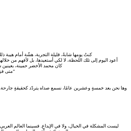
كنتُ يومها شابةً، قليلة التجربة، هشّة أمام هيب
أعود اليوم إلى تلك اللحظة، لا لكي أستعيدها، بل لأفهم من خلال
كان محمد الأخضر حمينة، بعينين 
“متى فزنا بالسعفة ال
وها نحن بعد خمسةٍ وعشرين عامًا، نسمع صداه يتردّد كحقيقةٍ جارحة. في 
ليست المشكلة في الخيال، ولا في الإبداع. فسينما العالم العربي 