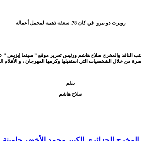
روبرت دو نيرو في كان 78. سعفة ذهبية لمجمل أعماله
ه الحلقة الثالثة من ( حصاد مهرجان ” كان ” السينمائي 78 ) يكتب الناقد والمخرج صلاح هاشم ورئيس 
بقلم
صلاح هاشم
لمخرج الجزائري الكبير محمد الأخضر حامينة بق