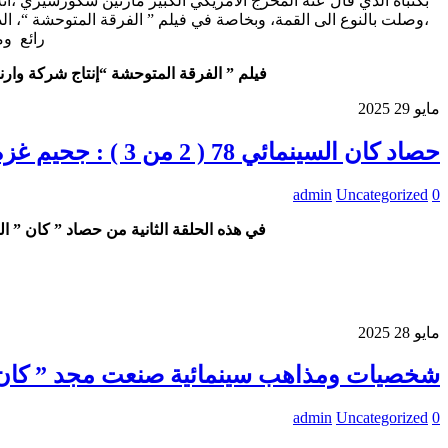
بكنباه الذي قال عته المخرج الأمريكي الكبير مارتين سكورسيزي ،أنه 
،وصلت بالنوع الى القمة، وبخاصة في فيلم ” الفرقة المتوحشة “، الذي
رائع وم
فيلم ” الفرقة المتوحشة “إنتاج شركة وارنر . 1969. مدة العرض 2.24 ساعة. بطولة : وليلم هولدن- إرنست بورجانين وروبرت رايان، ومن اخراج س
مايو
29
2025
حصاد كان السينمائي 78 ( 2 من 3 ) : جحيم غزة في عيون فاطمة حسون بقلم صلاح هاشم
admin
Uncategorized
0
في هذه الحلقة الثانية من حصاد ” كان ” السينمائي 78 يكتب هنا صلاح هاشم عن أهم فيلم عربي عرض في مهرجان كان في الفت
مايو
28
2025
شخصيات ومذاهب سينمائية صنعت مجد ” كان ” 
admin
Uncategorized
0