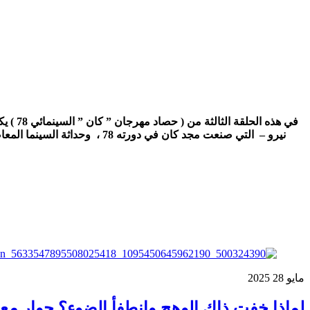
في هذ
نيرو – التي صنعت مجد كان في دورته 78 ، وحداثة السينما المعاصرة من خلال الشخصيات التي استقبلها وكرمها المهرجان ، و الأفلام التي عرضها في علاقتها بالتاريخ، والذاكرة ومشاكل وأزمات عصرنا
مايو
28
2025
لماذا خفت ذاك الوهج وإنطفأ الضوء؟ حوار مع ا