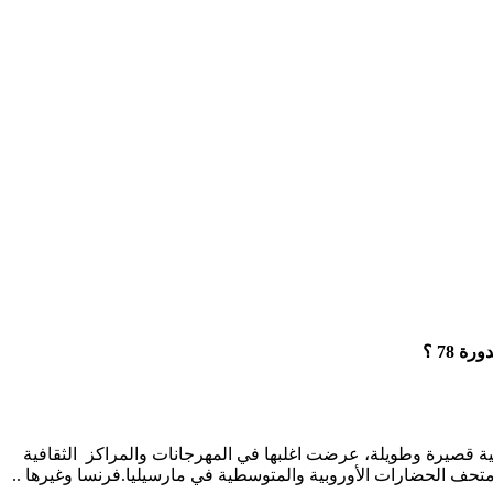
 78 ؟
لسينمائي المصري الكبير صلاح هاشم الذي يعيش في باريس.فرنسا، وهو أيضا مخرج سينمائي، وحقق الآن مايرزيد على 8 وثائقية قصيرة وطويلة، عرضت اغلبها في المهرجانات والمراكز الثقافية
متحف الحضارات الأوروبية والمتوسطية في مارسيليا.فرنسا وغيرها ..