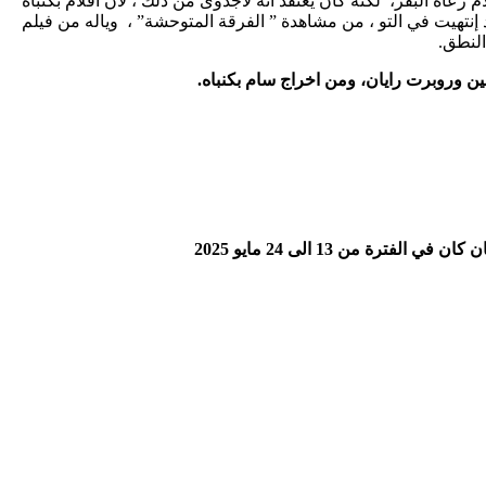
رعاة البقر، لكنه كان يعتقد أنه لاجدوى من ذلك ، لأن أفلام بكنباه
د إنتهيت في التو ، من مشاهدة ” الفرقة المتوحشة” ، وياله من فيلم
النطق.