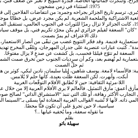
جراح، وابتكرت جمالياتها الخاصة. فندرة التتويج لا تعبّر عن ضعف فنيّ،
1975: استثناء في زمن مشحون
برى، ترسم تاريخ الجزائر بجراحه وجمره: من انتفاضات الفلاحين إلى ق
لواقعية الاشتراكية والملحمة الشعرية. لم يكن مجرد عرض، بل خطابًا موجه
لكنّ ما جعل تلك السعفة ممكنة، كان اللحظة السياسية. ففي عام 1975، كانت الجزائر لا تزال رمزًا للثو
نح “كان” السعفة لفيلم جزائري لم يكن مجرّد تكريم فني، بل موقف سيا
ذلك الاعتراف لم يمرّ بصمت.
ستعمارية قديمة. وقد فجّر التتويج غضب من تبقّى من أنصار الاستعمار،
”. كُتبت عبارات عنصرية على جدران المهرجان، وتلقّى المخرج تهديداتٍ 
السعفة لم تتوّج فيلمًا فحسب، بل كشفت عن صدعٍ لا يزال مفتوحًا.
تعمارية لم تُهضم بعد، وكم أن سرديات الجنوب حين تخرق صمت الشمال ت
ثم حلّ الصمت
موهبة: فالأسماء لامعة. يوسف شاهين، إيليا سليمان، نادين لبكي، كوثر بن
أبكت، وأبهرت. لكن السعفة ظلّت بعيدة، كأنها حلم لا يُلامس.
اللا-مرئية الثقافية: حين لا تُطابق الأفلام التوقّعات الغربية
مأزق أعمق: مأزق التمثيل. فالعالم لا يرى الأفلام العربية إلا من خلال 
التجارب الأكثر رهافة، أو تلك التي تنبذ “الاستشراق الذاتي” لصالح صوت
ي ذاته. لأنها لا تُشبه القوالب الغربية المعتادة لما يسمّى بـ”السينما الم
سياسية، لا حين تجرؤ على أن تكون فنًّا محضًا.
ما تقوله سعفة، وما يُخفيه غيابها ..؟
بقلم
سهيلة باتو