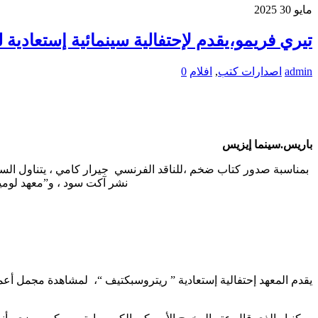
مايو
30
2025
تيري فريمو،يقدم لإحتفالية سينمائية إستعادية 
admin
اصدارات كتب
,
افلام
0
باريس.سينما إيزيس
نشر آكت سود ، و”معهد لوميير