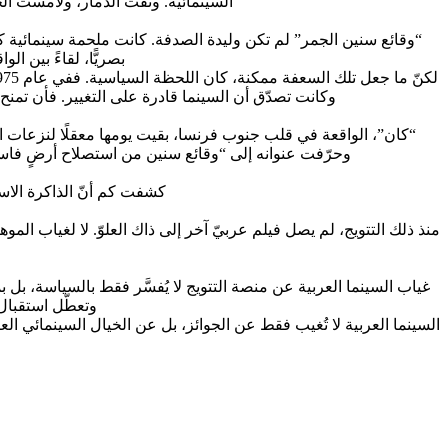
السينمائية. وثّقت الدمار، ولامست ال
“وقائع سنين الجمر” لم تكن وليدة الصدفة. كانت ملحمة سينمائية ك
بصريًّا، لقاءً بين ا
وكانت تصدّق أن السينما قادرة على التغيير. فأن تم
“كان”، الواقعة في قلب جنوب فرنسا، بقيت يومها معقلًا لنزعات ا
وحرّفت عنوانه إلى “وقائع سنين من استصلاح أرضٍ فاسدة
كشفت كم أنّ الذاكرة الاس
منذ ذلك التتويج، لم يصل فيلم عربيّ آخر إلى ذاك العلوّ. لا لغياب ال
غياب السينما العربية عن منصة التتويج لا يُفسَّر فقط بالسياسة، بل ب
وتعطّل استقبال 
السينما العربية لا تُغيب فقط عن الجوائز، بل عن الخيال السينمائي العالم