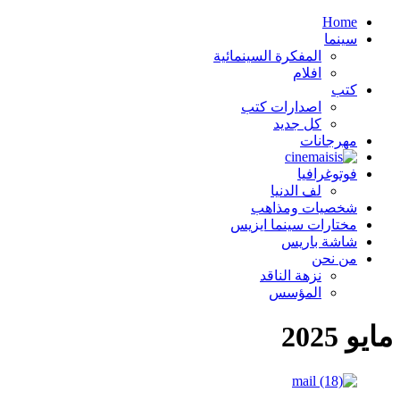
Home
سينما
المفكرة السينمائية
افلام
كتب
اصدارات كتب
كل جديد
مهرجانات
فوتوغرافيا
لف الدنيا
شخصيات ومذاهب
مختارات سينما ايزيس
شاشة باريس
من نحن
نزهة الناقد
المؤسس
مايو 2025