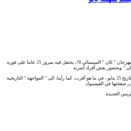
منذ يومين ، وبعد رحيل المخرج الجزائري الكبير محمد الأخضر حامينا يوم الجمعة 23 مايو عن عمر يناهز 90 عاما، في ذات اليوم الذي كان مهرجان ” كان ” السينمائي 78، يحتفل فيه بمرور 25 عاما على فوزه
ان ” وبحضور بعض أفراد أسرته
أعادت الصحافية والسينمائية الجزائرية الصديقة سهيلة باتو نشر المقابلة ” التاريخية ” التالية – التي نشرت في موقع ” الحراك الإخباري ” بتاريخ 25 مايو ، في ما هو أقرب، كما رأينا، الى ” المواجهة ” التاريخية
در صفحتها في الفيسبوك
يزيس الجديدة