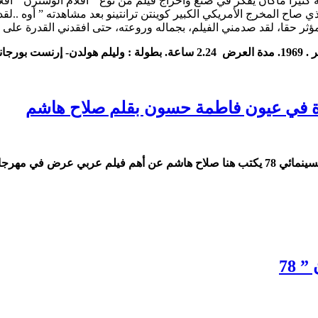
كثيرا ماكان يفكر في صنع واخراج فيلم من نوع ” أفلام الوسترن ” أفلام 
 صاح المخرج الأمريكي الكبير كوينتن ترانتينو بعد مشاهدته ” أوه ..لق
ؤثر حقا، لقد صدمني الفيلم، بجماله وروعته، حتى افقدني القدرة على 
ام بكنباه.
رة من 13 الى 24 مايو 2025
78