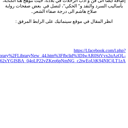
4UarKKC6HFF4NRwESMskeXV1nxRSP75YDKPOqk_6K2hs&h=A