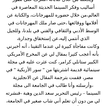
أساليب وفكر السينما الحديثة المعاصرة في
العالم،من خلال حضوره للمهرجانات، والكتابة عن
أفلامها ووقائعها ،حتى صار ملك المهرجانات في
الوسط الأدبي والثقافي والفني في بلدنا، وللجيل
الذي أنتمي إليه،عن إستخقاق وجدارة،
وكانت مفاجأة كبيرة لي عندما التقينا ، أنه أخبرني
بأنه أعجب كثيرا بمقال لي عن المخرج الأمريكي
الكبير ستانلي كرامر، كنت عثرت عليه في مجلة
سينمائية قديمة اشتريتها من ” سور الأزبكية ” في
مصر، فقمت بترجمة المقال عن الانجليزية
،وأرسلته وأنا طالب في الجامعة الى مجلة
السينما – رئيس التحرير سعد الدين وهبة -فنشرته
لي من دون أن تعلم أني شاب صغير في الجامعة،