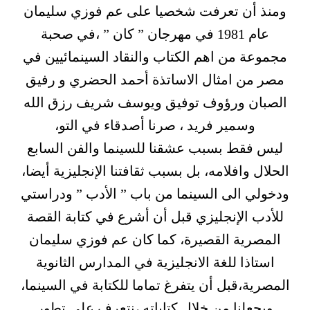
ومنذ أن تعرفت شخصيا على عم فوزي سليمان
عام 1981 في مهرجان ” كان ” ،في صحبة
مجموعة من اهم الكتاب والنقاد السينمائيين في
مصر من امثال الاساتذة أحمد الحضري و رفيق
الصبان ورؤوف توفيق ويوسف شريف رزق الله
وسمير فريد ، صرنا أصدقاء في التو،
ليس فقط بسبب عشقنا للسينما والفن السابع
الحلال وافلامه، بل بسبب ثقافتنا الإنجليزية أيضا،
ودخولي الى السينما من باب ” الأدب ” ودراستي
للأدب الإنجليزي قبل أن أشرع في كتابة القصة
المصرية القصيرة، كما كان عم فوزي سليمان
استاذا للغة الانجليزية في المدارس الثانوية
المصرية،قبل أن يتفرغ تماما للكتابة في السينما،
ويجعلنا من خلال كتاباته ،نتعرف على تطور