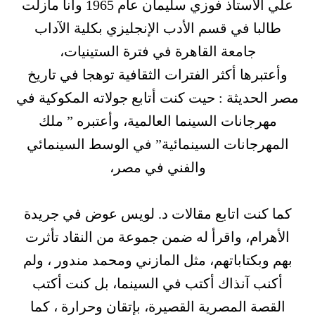
علي الأستاذ فوزي سليمان عام 1965 وأنا مازلت
طالبا في قسم الأدب الإنجليزي بكلية الآداب
جامعة القاهرة في فترة الستينيات،
وأعتبرها أكثر الفترات الثقافية توهجا في تاريخ
مصر الحديثة : حيت كنت أتابع جولاته المكوكية في
مهرجانات السينما العالمية، وأعتبره ” ملك
المهرجانات السينمائية” في الوسط السينمائي
والفني في مصر،
كما كنت اتابع مقالات د. لويس عوض في جريدة
الأهرام، واقرأ له ضمن جموعة من النقاد تأثرت
بهم وبكتاباتهم، مثل المازني ومحمد مندور ، ولم
أكنب آنذاك أكتب في السينما، بل كنت أكتب
القصة المصرية القصيرة، بإتقان وحرارة ، كما