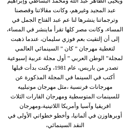
ويحيى الطاهر عبد الله ومحمد البساطي وإبراهيم
عبد المجيد وغيرهم، وكانت مقالاتنا وقصصنا
وترجماتنا ينشرها لنا عم عبد الفتاح الجمل في
المساء، وكانت مصر كلها تقرأ ماينشر في المساء،
إلى أن إلتقيت بعم فوزي سليمان، عندما ذهبت
لتغطية مهرجان ” كان ” السينمائي العالمي
لمجلة” الوطن العربي ” أول مجلة عربية إسبوعية
تصدر من باريس، عام 1981، وكنت بدأت قبلها
أكتب في السينما في المجلة المذكورة عن
مهرجانات فرنسية ،مثل مهرجان مونبلييه
للسينمات المتوسطية ومهرجان القارات الثلاث
افريقيا وآسيا وأمريكا اللاتينية،ومهرجان
أوبرهاوزن في ألمانيا، وأخطو خطواتي الأولى في
النقد السينمائي،