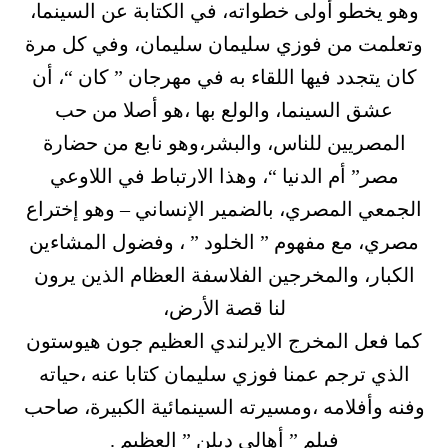
وهو يخطو أولى خطواته، في الكتابة عن السينما،
وتعلمت من فوزي سليمان سليمان، وفي كل مرة
كان يتجدد فيها اللقاء به في مهرجان ” كان “، أن
عشق السينما، والولع بها ،هو أصلا من حب
المصريين للناس، والبشر،وهو نابع من حضارة
مصر” أم الدنيا “، وهذا الارتباط في اللاوعي
الجمعي المصري، بالضمير الإنساني – وهو إختراع
مصري، مع مفهوم ” الخلود ” ، وفضول المشاءين
الكبار، والمخرجين الفلاسفة العظام الذين يرون
لنا قصة الأرض،
كما فعل المخرج الايرلندي العظيم جون هيوستون
الذي ترجم عمنا فوزي سليمان كتابا عنه ،حياته
وفنه وأفلامه ،ومسيرته السينمائية الكبيرة، صاحب
فيلم ” أهالي دبلن ” العظيم .