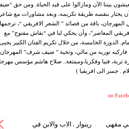
يشون بيننا الآن ومازالوا على قيد الحياة. ومن حق “ضي
 أن يختار بنفسه طريقة تكريمه، وبعد مشاورات مع شاعرن
في المهرجان، باقة من قصائد ” الشعر الافريقي “، ترجمها
فريقي المعاصر”، وأن يحكي لنا في “نقاش مفتوح” مع
م. الدورة الخامسة، من خلال تكريم الفنان الكبير يحيى
ى فاركيه توريه من مالي، وتحية ” ضيف شرف” المهرجان
ورة ثرية، فنيا وفكريا،وممتعة.. صلاح هاشم مؤسس مهرجا
ام . جسر الى افريقيا )
on Face
 في مقهى
رينوار . الاب والابن في