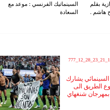
زية بقلم
السينماتيك الفرنسي : موعد مع
 هاشم .
السعادة
 السينمائي يشارك
ع الطريق الى
 بمهرجان شنغهاي