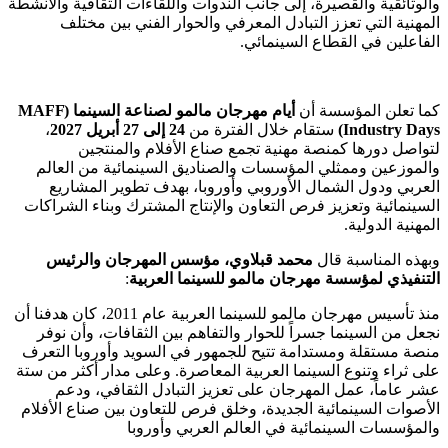
والوثائقية والقصيرة، إلى جانب الندوات واللقاءات الثقافية والأنشطة
المهنية التي تعزز التبادل المعرفي والحوار الفني بين مختلف
الفاعلين في القطاع السينمائي.
كما تعلن المؤسسة أن
أيام مهرجان مالمو لصناعة السينما (MAFF
Industry Days)
ستقام خلال الفترة من
24 إلى 27 أبريل 2027
،
لتواصل دورها كمنصة مهنية تجمع صناع الأفلام والمنتجين
والموزعين وممثلي المؤسسات والصناديق السينمائية من العالم
العربي ودول الشمال الأوروبي وأوروبا، بهدف تطوير المشاريع
السينمائية وتعزيز فرص التعاون والإنتاج المشترك وبناء الشراكات
المهنية الدولية.
وبهذه المناسبة قال
محمد قبلاوي، مؤسس المهرجان والرئيس
التنفيذي لمؤسسة مهرجان مالمو للسينما العربية
:
منذ تأسيس مهرجان مالمو للسينما العربية عام 2011، كان هدفنا أن
نجعل من السينما جسراً للحوار والتفاهم بين الثقافات، وأن نوفر
منصة مستقلة ومستدامة تتيح للجمهور في السويد وأوروبا التعرف
على ثراء وتنوع السينما العربية المعاصرة. وعلى مدار أكثر من ستة
عشر عاماً، عمل المهرجان على تعزيز التبادل الثقافي، ودعم
الأصوات السينمائية الجديدة، وخلق فرص للتعاون بين صناع الأفلام
والمؤسسات السينمائية في العالم العربي وأوروبا