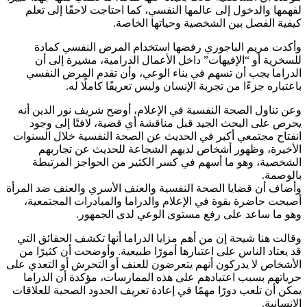
لفهمها والدخول إلى عالمها النفسي، كما احتاجت لاحقًا إلى تعلم
كيفية الفصل بين الشخصية وحياتها الخاصة.
وأكدت مريم الباجوري رفضها استخدام المرض النفسي كمادة
للسخرية أو “الإفيهات” داخل الأعمال الدرامية، مشيرة إلى أن
الدراما يجب أن تسهم في بناء الوعي، وأن تقدم المرض النفسي
باعتباره جزءًا من تجربة الإنسان وليس تعريفًا كاملًا له.
وعن تناول الصحة النفسية في الإعلام، أوضح شريف نور الدين أنه
يحرص على البحث الجيد قبل مناقشة أي قضية، لافتًا إلى وجود
انفتاح مجتمعي أكبر في الحديث عن الصحة النفسية خلال السنوات
الأخيرة، وظهور أشخاص لديهم الشجاعة للحديث عن تجاربهم
الشخصية، وهو ما أسهم في كسر الكثير من الحواجز المرتبطة
بالوصمة.
وأضاف أن قضايا الصحة النفسية والعنف الأسري والعنف ضد المرأة
أصبحت حاضرة بقوة في الإعلام والدراما والمبادرات المجتمعية،
وهو ما ساعد على رفع مستوى الوعي لدى الجمهور.
وقالت هنا شيحة إن من أهم مزايا الدراما أنها تكشف الحقائق التي
قد يعتاد الناس على اعتبارها أمورًا طبيعية. وأوضحت أن كثيرًا من
الأشخاص لا يدركون أنهم يتعرضون للعنف أو التحرش أو التعدي على
حرياتهم بسبب اعتيادهم على هذه الممارسات، مؤكدة أن الدراما
يمكن أن تلعب دورًا مهمًا في إعادة تعريف الحدود الصحية للعلاقات
الإنسانية.