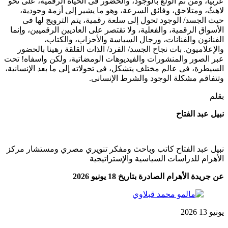
عربيًا، ومن ثم الولع بالوجود، والحضور فى الحياة الرقمية، على نحو
لاهثُ، ومتلاحق، وفائق السرعة، وهو ما يشير إلى أزمة وجودية،
حيث الجسد/ الوجود تحول إلى سلعة رقمية، يتم الترويج لها فى
الأسواق الرقمية، والفعلية، ولا تقتصر على العاديين الرقميين، وإنما
الفنانون والفنانات، ورجال السياسة والأحزاب، والكتاب،
والإعلاميون. بات نجاح الجسد/ الفرد/ الذات القلقة رهينا بالحضور
عبر الصور والمنشورات والفيديوهات الومضاتية، ولكن واسفاه! تحت
السيطرة، فى عالم مختلف يتشكل، فى تحولاته إلى ما بعد الإنسانية،
وتتفاقم مشكلة الوجود والشرط الإنسانى.
بقلم
نبيل عبد الفتاح
نبيل عبد الفتاح كاتب وباحث ومفكر تنويري مصري ومستشار مركز
الأهرام للدراسات السياسية والإستراتيجية
عن جريدة الأهرام الصادرة بتاريخ 18 يونيو 2026
يونيو
13
2026