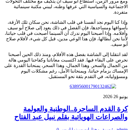
ومع مرور الزمن، استطاع أبو سيف أن يتكيف مع مختلف التحولات
الاجتماعية والسياسية التي عرفها وطنه، ليبني مكتبة سينمائية
متفردة.
وإذا كنا اليوم نجد أنفسنا في قلب الشاشة، نحن سكان تلك الأزقة،
بأسواقها ومساجدها، فإن الفضل في ذلك يعود إلى صلاح أبو سيف
وأفلامه. وإذا أصبحنا اليوم ندرك أن السينما أصبحت في قلب حياتنا،
لأننا نحن أبطالها، فإن هذا الوعي مدين، قبل كل شيء، لأفلام صلاح
أبو سيف.
لقد انتقلنا إلى الشاشة بفضل هذه الأفلام، ومنذ ذلك الحين أصبحنا
نحرص على البقاء فيها. فقد اكتسبت معاناتنا وكفاحنا اليومي هالة
من الجمال والسحر. وهذا الجمال، وهذا السحر، يمنحاننا القدرة على
الإمساك بزمام حياتنا، ويمنحاننا الأمل، رغم مشكلات اليوم
ومسؤولياته، في التقدم بثقة نحو المستقبل.
يونيو
26
2026
كرة القدم الساحرة..الوطنية والعولمة
والصراعات الهوياتية بقلم نبيل عبد الفتاح
admin
رئيسية
,
مختارات سينما ازيس
0