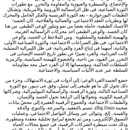
والإخضاع، والسيطرة والعبودية والمقاومة والتحرر. مع تطورات
الثورة الصناعية، فى ظل الرأسمالية الأوروبية والأمريكية، وتشكل
الطبقات البورجوازية – بعد الثورة الفرنسية والفكر الحامل والمحرك
لها ونظريات العقد الاجتماعي- والعمالية والفلاحية، كان الجسد/
الأجساد الطبقية، حاملة بعضا من نمو وتبلور الوعى الطبقي. من هنا
كان الجسد، والوعى الطبقى أحد محركات الرأسمالية الغربية،
والهيمنة الطبقية والسلطوية . ومن الملاحظ أن الجسد، والوعى
الاجتماعى، فى ظل الصراعات الاجتماعية، والثورة الصناعية الأولى،
والثانية، أسهما فى إنتاج الفرد والفردانية، فى ظل الليبرالية التمثيلية.
كانت الفردانية، والفرد تعبيرًا عن تطور تاريخ الجسد الإنسانى فى
التحرر من القيود، من ناحية، والخضوع للهيمنة السياسية، والرمزية
للسلطات الحاكمة، ومؤسساتها إلا أن الفرد حمل معه مقاوماته
للسلطة عبر عديد الآليات السياسية، والاجتماعية.
خضع الجسد/الفرد/الوعى/ إلى أدوات فى ثورة الاستهلاك، وجزء من
ذلك تحول كل ما هو طبيعى إلى تمثيل، وفق جى ديبور. مع الثورة
الصناعية الثالثة، وثورة الرقمنة، والرأسمالية النيوليبرالية، وشركاتها
الرقمية الكونية، وتحولاتها إلى الرابعة تحول الجسد والإنسان،
والطبقات الاجتماعية، والجموع الرقمية الغفيرة إلى محضُ بيانات
ضخمة (Big Data)، تتسم بالتعقيد، والسرعة، والتنوع، والدقة
والقيمة.. إلخ، وتتوالى عبر وسائل التواصل الاجتماعى، وعمليات
التسوق الإلكترونى، ومن ثم تخضع لبرامج تحليلية معقدة ومتطورة،
وذلك تحت سيطرة الشركات الرقمية، فى جميع مجالات الحياة
الرقمية، وتعيد بيعها إلى الشركات الرأسمالية الكونية فى الإنتاج،