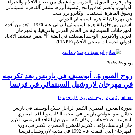
توفير فرص التمويل والتدريب والتشبيك بين صناع الأفلام والخبراء
الدوليين، وتضم عدة برامج رئيسية أبرزها ملتقى القاهرة السينمائي
وسوق القاهرة السينمائي وكايرو برو-ميت.
عن مهرجان القاهرة السينمائي الدولي
تأسس مهرجان القاهرة السينمائي الدولي عام 1976، ويُعد من أقدم
المهرجانات السينمائية في العالم العربي وأفريقيا، والمهرجان
العربي والأفريقي الوحيد المصنّف في الفئة “أ” ضمن تصنيف الاتحاد
الدولي لجمعيات منتجي الأفلام (FIAPF).
يونيو
26
2026
روح الصورة.. أبوسيف في باريس بعد تكريمه
في مهرجان لاروشيل السينمائي في فرنسا
admin
رئيسية
,
روح الصورة
,
كل جديد
0
صورة المخرج المصري الكبير الراحل صلاح أبوسيف في باريس
حدائق صو ضواحي باريس في صحبة الكاتب والناقد المصري
المعروف صلاح هاشم وكان كلف من قبل الناقد الفرنسي الكبير
جان لو باسيك بإعداد تكريم للمخرج المصري الكبير في دورة
المهرجان التي أقيمت عام 1992 في مدينة لارروشيل.فرنسا