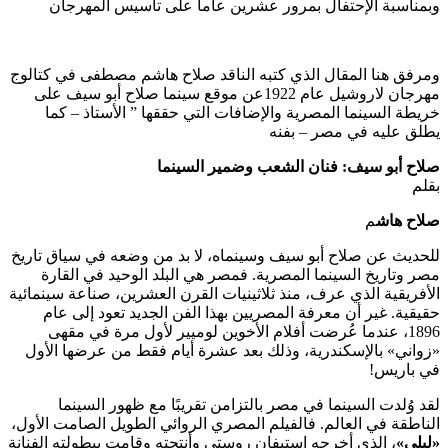
وبمناسبة الإحتفال بمرور عشرين عاما على تاسيس المهرجان
ومرفق هنا المقال الذي كتبه الناقد صلاح هاشم مصطفى في كتالوج
مهرجان لاروشيل عام 1922عن موقع سينما صلاح أبو سيف على
خريطة السينما المصرية والإضافات التي حققها ” الأستاذ – كما
يطلق عليه في مصر – بفنه
صلاح أبو سيف: فنان الشعب وضمير السينما
بقلم
صلاح هاش
م
للحديث عن صلاح أبو سيف وسينماه، لا بد من وضعه في سياق تاريخ
مصر وتاريخ السينما المصرية. فمصر هي البلد الوحيد في القارة
الأفريقية الذي عرف، منذ ثلاثينيات القرن العشرين، صناعة سينمائية
حقيقية. غير أن معرفة المصريين بهذا الفن الجديد تعود إلى عام
1896، عندما عُرضت أفلام الأخوين لوميير لأول مرة في مقهى
«زواني» بالإسكندرية، وذلك بعد عشرة أيام فقط من عرضها الأول
في باريس!
لقد وُلدت السينما في مصر بالتزامن تقريبًا مع ظهور السينما
الناطقة في العالم. فالفيلم المصري الروائي الطويل الصامت الأول،
«ليلى»
، الذي أخرجه استيفان روستي وأنتجته وقامت ببطولته الفنانة