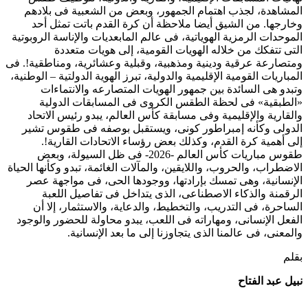
المشاهدة، لجذب اهتمام الجمهور، وبعض من الشعبية فى بلادهم
وخارجها. من الشيق أيضا ملاحظة أن كرة القدم باتت تمثل أحد
الموحدات الرمزية الهوياتية، فى عالم المابعديات والإناسة الروبوتية
التى تتفكك من خلاله الهويات القومية، إلى هويات متعددة
ومتصارعة عرقية ودينية ومذهبية، وقبلية وعشائرية، ومناطقية!. فى
المباريات القومية الإقليمية والدولية، تبرز الهوية الدولتية – الوطنية،
وتبدو هى السائدة بين جمهور الهويات المتصارعه والانتماءات
«الطبقية» فى لحظة الطقس الكروى فى المسابقات الدولية
والقارية والإقليمية وفى مسابقة كأس العالم، يبدو رئيس الاتحاد
الدولى وكأنه إمبراطور كونى، ويستقبل بوصفه فى طقوس تشير
إلى أهمية كرة القدم، وكذلك بعض رؤساء الاتحادات القارية!.
طقوس مباريات كأس العالم -2026- فى ظل السيولة، وبعض
الاضطراب، والحروب، واللايقين، والمآلات الغائمة، تبدو وكأنها الحياة
الإنسانية، وهى تمسك بإرادتها، ووجودها الحى، فى مواجهة عصر
الرقمنة والذكاء الاصطناعى، الذى يتداخل فى تفاصيل اللعبة
الساحرة، فى التدريب، والتخطيط، والدعاية، والاستثمار، إلا أن
الفعل الإنسانى، ومهاراته فى اللعب، يبدو محاولة للحضور والوجود
والمعنى، فى عالمنا الذى يتجاوزنا إلى ما بعد الإنسانية.
بقلم
نبيل عبد الفتاح