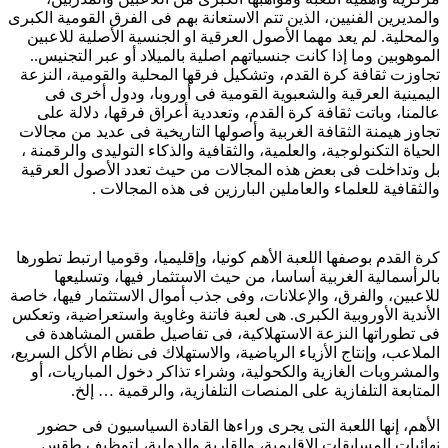
والمديرين الفنيين، الذين تتم الاستعانة بهم فى الفرق القومية الكبرى
والمحلية. لم يعد مهما الأصول العرقية او الجنسية الأصلية للاعبين
الموهوبين وما إذا كانت جنسياتهم اصلية بالميلاد أو عبر التجنيس..
تجاوزت ثقافة كرة القدم، وتشكيل فرقها المحلية والقومية، النزعة
اليمينية العرقية والشعبوية القومية فى أوروبا، ودول أخرى فى
عالمنا، وباتت ثقافة كرة القدم، وتعددية أعراق فرقها، دلالة على
تجاوز هيمنة الثقافة الغربية وأصولها التاريخية فى عديد من مجالات
الحياة التكنولوجية، والعلمية، والثقافية والذكاء التوليدى والرقمنة ،
بل وتداخلت فى بعض هذه المجالات من حيث تعدد الأصول العرقية
والثقافية للعلماء والعاملين البارزين فى هذه المجالات .
كرة القدم بوصفها اللعبة الأهم كونيا، وإقليميا، وقوميا ارتبط تطورها
بالرأسمالية الغربية أساسا، من حيث الاستثمار فيها، وتسليعها
للاعبين، والفرق، والإعلانات، وفى جذب أموال الاستثمار فيها، خاصة
الأندية الأوروبية الكبرى. هى لعبة فاتنة وغاوية واستعراضية، وتعكس
فى تطوراتها النزعة الاستهلاكية، فى تفاصيل طقس المشاهدة فى
الملاعب، وإنتاج الأزياء الرياضية، والاستهلاك فى نظام الأكل السريع،
والمشروبات الغازية والكحولية، وشراء تذاكر دخول المباريات، أو
المتابعة التلفازية على المنصات التلفازية، والرقمية … إلخ.
الأهم، إنها اللعبة التى يجرى وراءها القادة السياسيون فى حضور
نهائيات المسابقات الإقليمية، والقارية والدولية، لتوظيف طقس