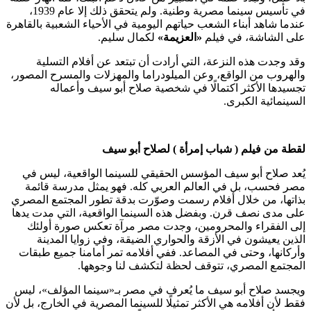
في تأسيس سينما مصرية وطنية. ولم يتحقق ذلك إلا عام 1939،
عندما شاهد أبناء الشعب حياتهم اليومية في الأحياء الشعبية بالقاهرة
على الشاشة، في فيلم
«العزيمة»
لكمال سليم.
وقد وجدت هذه النزعة، التي أرادت أن تبتعد عن أفلام التسلية
والهروب من الواقع، وعن الميلودراما والمهزلات والمسرح المصور،
تجسيدها الأكثر اكتمالًا في شخصية صلاح أبو سيف وأعماله
السينمائية الكبرى.
لقطة من فيلم ( شباب إمرأة ) لصلاح أبو سيف
يُعد صلاح أبو سيف المؤسس الحقيقي للسينما الواقعية، ليس في
مصر فحسب، بل في العالم العربي كله. فهو يمثل مدرسة قائمة
بذاتها، من خلال أفلام رسمت وصوّرت بدقة تطور المجتمع المصري
على مدى نصف قرن. وبفضل هذه السينما الواقعية، التي مدت يدها
إلى الفقراء والمحرومين، وجدت مصر مرآة تعكس صورة أولئك
الذين يعيشون في الأزقة والحواري الضيقة، وفي زوايا المدينة
وأركانها، وحتى في المصاعد. ففي أفلامه تمر أمامنا جميع طبقات
المجتمع المصري، تتوقف لحظة لتكشف لنا وجوهها.
ويجسد صلاح أبو سيف ما يُعرف في مصر بـ«سينما المؤلف»، ليس
فقط لأن أفلامه هي الأكثر تمثيلًا للسينما المصرية في الخارج، بل لأن