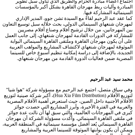
اجتماع أعضاء مبادرة الحزام والطريق الذي تناول سبل تطوير
المبادرة وآليات ربط مهرجان القاهرة بشكل أكبر بالمؤسسات
السينمائية المشاركة فيها.
كما عقد عبد الرحيم لقاءً مع السيدة تشن جوو، المدير الإداري
لمهرجان شنغهاي السينمائي الدولي، بحث خلاله سبل توسيع التعاون
بين المهرجانين، من خلال ترشيح أفلام وصناع أفلام مصريين
للمشاركة في الدورات القادمة لمهرجان شنغهاي، إلى جانب العمل
على أن يكون مهرجان القاهرة وملتقى القاهرة السينمائي البوابة
الموثوقة لمهرجان شنغهاي لاكتشاف المشاريع والمواهب العربية
الجديدة، بالإضافة إلى دراسة إمكانية تنظيم أسبوع خاص للسينما
المصرية ضمن فعاليات الدورة القادمة من مهرجان شنغهاي.
محمد سيد عبد الرحيم
وفي سياق متصل، اجتمع عبد الرحيم مع مسؤولة شركة “هوا شيا”
لتوزيع الأفلام (Hua Xia Film Distribution)، أكبر شركة صينية لتوزيع
الأفلام الأجنبية داخل الصين، حيث استعرض أهمية الأفلام المصرية
والعربية في الفترة الأخيرة، وأبرز المشاريع التي حصدت جوائز
كبرى في المهرجانات العالمية، والتي سبق لها أن نالت عدة جوائز
في ملتقى القاهرة السينمائي. وأكدت مسؤولة الشركة أن مهرجان
القاهرة السينمائي يُعد أفضل مؤسسة سينمائية في المنطقة العربية،
ويمكن أن يكون بوابتها الموثوقة للسينما العربية والمشاريع