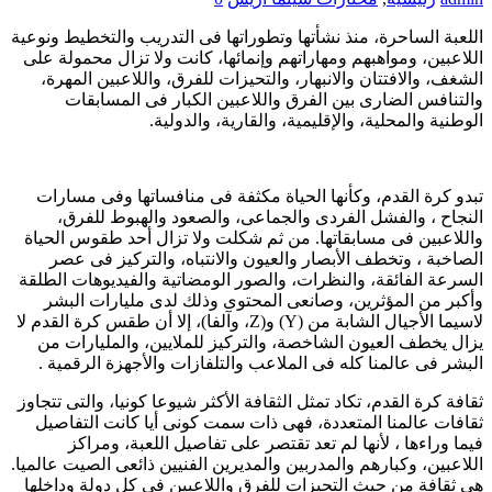
اللعبة الساحرة، منذ نشأتها وتطوراتها فى التدريب والتخطيط ونوعية
اللاعبين، ومواهبهم ومهاراتهم وإنمائها، كانت ولا تزال محمولة على
الشغف، والافتتان والانبهار، والتحيزات للفرق، واللاعبين المهرة،
والتنافس الضارى بين الفرق واللاعبين الكبار فى المسابقات
الوطنية والمحلية، والإقليمية، والقارية، والدولية.
تبدو كرة القدم، وكأنها الحياة مكثفة فى منافساتها وفى مسارات
النجاح ، والفشل الفردى والجماعى، والصعود والهبوط للفرق،
واللاعبين فى مسابقاتها. من ثم شكلت ولا تزال أحد طقوس الحياة
الصاخبة ، وتخطف الأبصار والعيون والانتباه، والتركيز فى عصر
السرعة الفائقة، والنظرات، والصور الومضاتية والفيديوهات الطلقة
وأكبر من المؤثرين، وصانعى المحتوى وذلك لدى مليارات البشر
لاسيما الأجيال الشابة من (Y) و(Z، وآلفا)، إلا أن طقس كرة القدم لا
يزال يخطف العيون الشاخصة، والتركيز للملايين، والمليارات من
البشر فى عالمنا كله فى الملاعب والتلفازات والأجهزة الرقمية .
ثقافة كرة القدم، تكاد تمثل الثقافة الأكثر شيوعا كونيا، والتى تتجاوز
ثقافات عالمنا المتعددة، فهى ذات سمت كونى أيا كانت التفاصيل
فيما وراءها ، لأنها لم تعد تقتصر على تفاصيل اللعبة، ومراكز
اللاعبين، وكبارهم والمدربين والمديرين الفنيين ذائعى الصيت عالميا.
هى ثقافة من حيث التحيزات للفرق واللاعبين فى كل دولة وداخلها