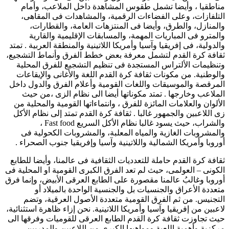
مناطقيا ، وأيضا تشمل طقوس المشاهدة داخل الملاعب، وأمام
التلفازات، وعلى الفضاءات الرقمية، والمشاهدات فى المقاهى،
والمنازل، والطرق، وأيضا فى المنتزهات العامة، والقطارات،
والمترو فى المباريات المهمة، والمسابقات الإقليمية والقارية
والدولية، فى إفريقيا وآسيا وأمريكا اللاتينية والمنطقة العربية . تمتد
ثقافة كرة القدم لتشمل معرفة بعض خطط الفرق وأنماط التشجيع،
وتنظيمات الألتراس المستجدة فى تنظيم التشجيع للفرق المحلية
والوطنية. من مكونات ثقافة كرة القدم اللغة والأغانى والإيقاعات
المرقصة والموسيقات واللغات القومية وأعلام الفرق والدول داخل
الملاعب وخارجها . تمتد مكوناتها أيضا الى نظام الزى ،من حيث
الألوان والعلامات المائزة للفرق ، وانتماءاتها القومية والمحلية من
زى اللاعبين والجمهور غالبا . ثقافة كرة القدم تمتد إلى نظام الأكل
والشراب، حيث يسود غالبا نظام الأكل السريع Fast food ،
والمشروبات الغازية والمياه المعلبة، والمشروبات الكحولية فى
أوروبا وأمريكا الشمالية واللاتينية وآسيا وإفريقيا جنوب الصحراء .
ثقافة كرة القدم حاملة للتعدديات الثقافية فى عالمنا، وأيضا للطابع
الكونى – العولمى، حيث لم تعد الفرق الكبرى القومية او المحلية فى
أوروبا وغالبُ عالمنا مقصورة على الطابع العرقى الأبيض، وإنما فرق
متعددة الأعراق والجنسيات بل والجنسية الواحدة بالميلاد أو
التجنيس. من ثم الفرق القومية متعددة الأصول العرقية، وتضم
لاعبين من إفريقيا وآسيا وأمريكا اللاتينية. نحن إزاء ظاهرة استثنائية،
حيث تجاوزت ثقافة كرة القدم الطابع العرقى للقوميات وفرقها الى
مركزية وأهمية اللعبة ومواهبها الكبرى من اللاعبين والمدربين،