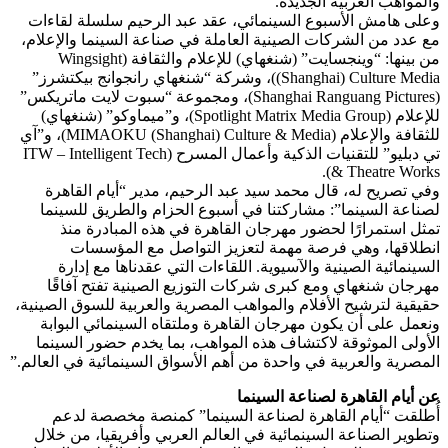
والمواهب العربية الجديدة.
وعلى هامش الأسبوع السينمائي، عقد عبد الرحيم سلسلة لقاءات
مع عدد من الشركات الصينية العاملة في صناعة السينما والإعلام،
من بينها: “وينجسايت” (شنغهاي) للإعلام والثقافة (Wingsight
(Shanghai) Culture Media)، وشركة “شنغهاي رانجوانج بيكتشرز”
(Shanghai Ranguang Pictures)، ومجموعة “سبوت لايت ماتريكس”
للإعلام (Spotlight Matrix Media Group)، و”ميماوكو” (شنغهاي)
للثقافة والإعلام (MIMAOKU (Shanghai) Culture & Media)، و”آي
تي دبليو” للتقنيات الذكية وأعمال المسرح (ITW – Intelligent Tech
& Theatre Works).
وفي تصريح له، قال محمد سيد عبد الرحيم، مدير “أيام القاهرة
لصناعة السينما”: مشاركتنا في أسبوع الحزام والطريق للسينما
تمثل استمرارًا لحضور مهرجان القاهرة في هذه المبادرة منذ
انطلاقها، وهي فرصة مهمة لتعزيز التواصل مع المؤسسات
السينمائية الصينية والآسيوية. اللقاءات التي عقدناها مع إدارة
مهرجان شنغهاي ومع كبرى شركات التوزيع الصينية تفتح آفاقًا
حقيقية لترشيح الأفلام والمواهب المصرية والعربية للسوق الصينية،
ونعمل على أن يكون مهرجان القاهرة وملتقاه السينمائي البوابة
الأولى الموثوقة لاكتشاف هذه المواهب، بما يخدم حضور السينما
المصرية والعربية في واحدة من أهم الأسواق السينمائية في العالم.”
عن أيام القاهرة لصناعة السينما
أُطلقت “أيام القاهرة لصناعة السينما” كمنصة مخصصة لدعم
وتطوير الصناعة السينمائية في العالم العربي وأفريقيا، من خلال