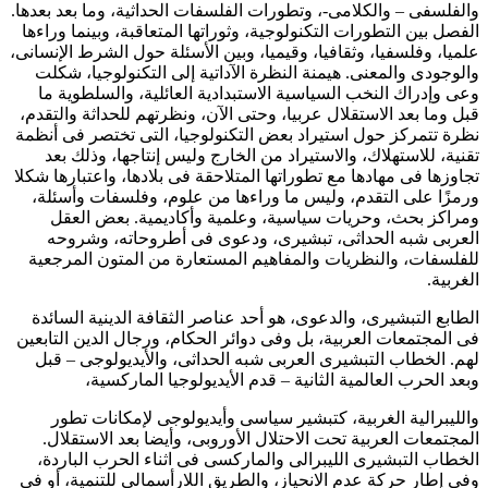
والفلسفى – والكلامى-، وتطورات الفلسفات الحداثية، وما بعد بعدها.
الفصل بين التطورات التكنولوجية، وثوراتها المتعاقبة، وبينما وراءها
علميا، وفلسفيا، وثقافيا، وقيميا، وبين الأسئلة حول الشرط الإنسانى،
والوجودى والمعنى. هيمنة النظرة الآداتية إلى التكنولوجيا، شكلت
وعى وإدراك النخب السياسية الاستبدادية العائلية، والسلطوية ما
قبل وما بعد الاستقلال عربيا، وحتى الآن، ونظرتهم للحداثة والتقدم،
نظرة تتمركز حول استيراد بعض التكنولوجيا، التى تختصر فى أنظمة
تقنية، للاستهلاك، والاستيراد من الخارج وليس إنتاجها، وذلك بعد
تجاوزها فى مهادها مع تطوراتها المتلاحقة فى بلادها، واعتبارها شكلا
ورمزًا على التقدم، وليس ما وراءها من علوم، وفلسفات وأسئلة،
ومراكز بحث، وحريات سياسية، وعلمية وأكاديمية. بعض العقل
العربى شبه الحداثى، تبشيرى، ودعوى فى أطروحاته، وشروحه
للفلسفات، والنظريات والمفاهيم المستعارة من المتون المرجعية
الغربية.
الطابع التبشيرى، والدعوى، هو أحد عناصر الثقافة الدينية السائدة
فى المجتمعات العربية، بل وفى دوائر الحكام، ورجال الدين التابعين
لهم. الخطاب التبشيرى العربى شبه الحداثى، والأيديولوجى – قبل
وبعد الحرب العالمية الثانية – قدم الأيديولوجيا الماركسية،
والليبرالية الغربية، كتبشير سياسى وأيديولوجى لإمكانات تطور
المجتمعات العربية تحت الاحتلال الأوروبى، وأيضا بعد الاستقلال.
الخطاب التبشيرى الليبرالى والماركسى فى اثناء الحرب الباردة،
وفى إطار حركة عدم الانحياز، والطريق اللارأسمالى للتنمية، أو فى