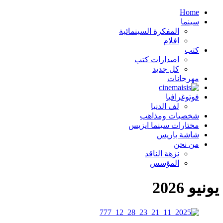
Home
سينما
المفكرة السينمائية
افلام
كتب
اصدارات كتب
كل جديد
مهرجانات
فوتوغرافيا
لف الدنيا
شخصيات ومذاهب
مختارات سينما ايزيس
شاشة باريس
من نحن
نزهة الناقد
المؤسس
يونيو 2026