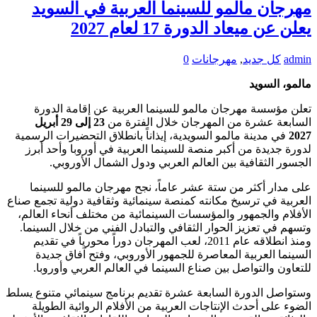
مهرجان مالمو للسينما العربية في السويد
يعلن عن ميعاد الدورة 17 لعام 2027
admin
كل جديد
,
مهرجانات
0
مالمو، السويد
تعلن مؤسسة مهرجان مالمو للسينما العربية عن إقامة الدورة
السابعة عشرة من المهرجان خلال الفترة من
23 إلى 29 أبريل
2027
في مدينة مالمو السويدية، إيذاناً بانطلاق التحضيرات الرسمية
لدورة جديدة من أكبر منصة للسينما العربية في أوروبا وأحد أبرز
الجسور الثقافية بين العالم العربي ودول الشمال الأوروبي.
على مدار أكثر من ستة عشر عاماً، نجح مهرجان مالمو للسينما
العربية في ترسيخ مكانته كمنصة سينمائية وثقافية دولية تجمع صناع
الأفلام والجمهور والمؤسسات السينمائية من مختلف أنحاء العالم،
وتسهم في تعزيز الحوار الثقافي والتبادل الفني من خلال السينما.
ومنذ انطلاقه عام 2011، لعب المهرجان دوراً محورياً في تقديم
السينما العربية المعاصرة للجمهور الأوروبي، وفتح آفاق جديدة
للتعاون والتواصل بين صناع السينما في العالم العربي وأوروبا.
وستواصل الدورة السابعة عشرة تقديم برنامج سينمائي متنوع يسلط
الضوء على أحدث الإنتاجات العربية من الأفلام الروائية الطويلة