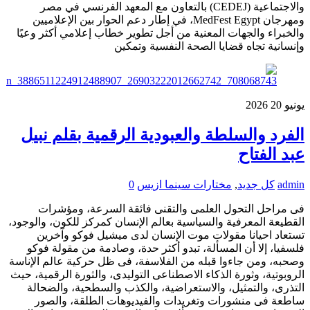
والاجتماعية (CEDEJ) بالتعاون مع المعهد الفرنسي في مصر
ومهرجان MedFest Egypt، في إطار دعم الحوار بين الإعلاميين
والخبراء والجهات المعنية من أجل تطوير خطاب إعلامي أكثر وعيًا
وإنسانية تجاه قضايا الصحة النفسية وتمكين
يونيو
20
2026
الفرد والسلطة والعبودية الرقمية بقلم نبيل
عبد الفتاح
admin
كل جديد
,
مختارات سينما ازيس
0
فى مراحل التحول العلمى والتقنى فائقة السرعة، ومؤشرات
القطيعة المعرفية والسياسية بعالم الإنسان كمركز للكون، والوجود،
تستعاد احيانا مقولات موت الإنسان لدى ميشيل فوكو وآخرين
فلسفيا، إلا أن المسألة، تبدو أكثر حدة، وصادمة من مقولة فوكو
وصحبه، ومن جاءوا قبله من الفلاسفة، فى ظل حركية عالم الإناسة
الروبوتية، وثورة الذكاء الاصطناعى التوليدى، والثورة الرقمية، حيث
التذرى، والتمثيل، والاستعراضية، والكذب والسطحية، والضحالة
ساطعة فى منشورات وتغريدات والفيديوهات الطلقة، والصور