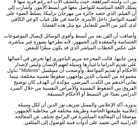
بين أب وابنته المراهقة، حيث يكتشف الأب أنه رغم قربه منها لا
يمتلك اللغة المناسبة للتواصل معها في أبسط الأمور. وأشارت إلى
أن الفيلم، الذي حصد جائزة من مهرجان ترايبكا، يسلط الضوء على
أهمية التواصل داخل الأسرة، خاصة في ظل غياب الوعي الكافي
لدى كثير من الأسر للتعامل مع مثل هذه القضايا.
وأضافت أن الفن يعد من أبسط وأقوى الوسائل لإيصال الموضوعات
الحساسة والمعقدة إلى الجمهور، لأنه يطرحها بصورة غير مباشرة،
على عكس الخطاب المباشر الذي قد يكون منفّرًا للبعض.
ومن جانبها، قالت المخرجة مريم الباجوري إنها تحرص في أعمالها
على تقديم الدراما باعتبارها وسيلة لفهم الإنسان وليس لإصدار
الأحكام أو تقديم المواعظ. وأوضحت أن مسلسل “Midterm” تناول
مجموعة من الشباب الذين يواجهون ضغوطًا نفسية مختلفة، بينما
يعاني أحدهم من الكذب المرضي، مؤكدة أن الهدف كان توضيح
الفروق بين الضغوط النفسية والأمراض النفسية من خلال السرد
الدرامي بعيدًا عن التنميط أو الأحكام المسبقة.
بدوره، أكد الإعلامي والممثل شريف نور الدين أن لكل وسيلة
إعلامية طبيعتها الخاصة وطريقة مختلفة في مخاطبة الجمهور،
موضحًا أن المعالجة المباشرة في البرامج تختلف عن المعالجة
الدرامية التي تعتمد على أدوات فنية للوصول إلى المتلقي.