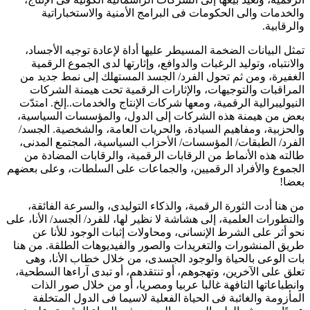
والخدمات والى الحكومات فى البرامج الأمنية والاستخباراتية
والرقابية.
تمثل البيانات الضخمة المسيطر عليها أداة لإعادة توجيه الأجساد،
والانتباه، وتوليد الرغبات والدوافع، وإثارتها لدى الجموع الرقمية
الغفيرة، ومن ثم تحول الفرد/ الجسد المستهلك إلى نمط جديد من
المراقبات والتوجيهات، والإثارات الرقمية تحت هيمنة الشركات
النيوليبرالية الرقمية، ومعها شركات الإنتاج والخدمات..إلخ. امتدّت
بعض من هيمنة هذه الشركات إلى الدول، والمؤسسات السياسية،
والحزبية، ومفاهيم السيادة، والحريات العامة، والشخصية. الجسد/
الفرد/ الطبقات/ المؤسسات/ الأحزاب السياسية، المجتمع المدنى،
طالته هذه الأنماط من الرقابات الرقمية، والرقابات المضادة من
الجموع والأفراد الرقميين، والجماعات على السلطات، وعلى بعضهم
بعضا!
من هنا أدت الثورة الرقمية، والذكاء التوليدى، والسرعة الفائقة،
والتطورات العلمية، إلى هشاشة لا نظير لها، للفرد/ الجسد/ الأنا، على
نحو أثر على الشرط الإنسانى، ومحاولات إثبات الوجود للأنا عن
طريق المنشورات والتغريدات والصور والفيديوهات الطلقة. من هنا
بات الوعى بالحياة والوجود الجسدى، من خلال خطاب الأنا، وهى
تعلق على الآخرين، وتهجوهم، أو تنتقدهم، أو تبدى آراءها السطحية،
وانطباعاتها التافهة غالبا عربيا ومصريا، أو من خلال صور الذات
المأزومة والغائبة فى الحياة الفعلية لاسيما فى الدول المتخلفة