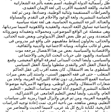
ظل رأسمالية الدولة الوطنية، اتسم بعضه بالنزعة الشعاراتية
العامة، واللغة الخشبية الأقرب إلى لغة الإيمان العقيدى،
والصراطات المستقيمة وثنائية الوطنية، وضدادها، ومن ثم لغة
الحماسة التبشيرية، ولغة الوعود والأحلام فى التقدم. والمساواة
والعدالة. النزعة التبشيرية الحماسية، هى لغة تعبئة سياسية
واجتماعية تساوق اللغة الدينية، والعقيدية واللاهوتية لاسيما سردياتها،
وهى منفصلة عن الواقع الموضوعى، ومحمولاته وتعقيداته وموروثاته
المتعددة، ومن ثم ظل بعض العقل الأيديولوجى وبعض شبه الحداثى،
والحداثى، يحاولون إسقاط مفاهيمهم على واقع غير مدروس فى
بعض أو غالب مكوناته، وبنياته الاجتماعية والدينية والثقافية،
والاقتصادية والسياسية. بعض من هذا الانفصال مرجعه موت
السياسة، والقيود على حريات البحث التاريخى والاجتماعى
والسياسى، وأيضا البحث الميدانى لمعرفة الواقع المعيشى، وقمع
واعتقال العقل الحر والنقدى سلطويا وأمنيًا. العقل السياسى
السلطوى ما بعد الاستقلال، كان بعضه أقرب إلى عقل الحاكم
المتغلب – حتى فى فقه الجمهور السنى-، واستند إلى بعض ميراث
سياسة القمع الاستعمارى، دون ثقافة الليبرالية الغربية، واتخذ من
شعارات الاستقلال، والتحرر الوطنى، ومواجهة الامبريالية موضوعا
لخطابه التبشيرى التعبوى آداة لتوجيه سياسات التعليم – التعليم
العام، والدينى، وأيضا لبعض التعليم الجامعى عن الاشتراكية،
والقومية العربية، ومن ثم فرض ولايزال قيودا رمزية على سياسات
التعليم، وبعض مناهجه. من ناحية أخرى، تمت إعادة توجيه الدراسات
التاريخية، لكتابة تاريخ كل بلد عربى، لاسيما الحديث والمعاصر من