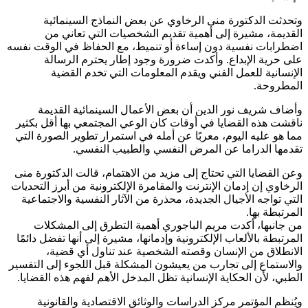
وتحدثت الدكتورة منى الرخاوي عن بعض النماذج السينمائية
القديمة، مشيرة إلى أهمية تقديم الشخصيات التي تعاني من
اضطرابات نفسية دون إساءة أو تنميط، مع الحفاظ في الوقت نفسه
على حرية الإبداع. وأكدت ضرورة وجود إطار يحترم الرسالة
الإنسانية للعمل الفني ويقدم المعلومات التي تخدم القضية
المطروحة.
وأضاف شريف نور الدين أن بعض الأعمال السينمائية القديمة
ناقشت هذه القضايا في أوقات كان الوعي المجتمعي بها أقل بكثير
مما هو عليه اليوم، معربًا عن أمله في استمرار تطوير الصورة التي
تقدمها الدراما عن المرض النفسي والطبيب النفسي.
وعن القضايا التي تحتاج إلى مزيد من الاهتمام، قالت الدكتورة منى
الرخاوي إن إدمان الإنترنت والمقامرة الإلكترونية من أبرز التحديات
التي تواجه الأجيال الجديدة، محذرة من الآثار النفسية والاجتماعية
المرتبطة بها.
من جانبها، أكدت مريم الباجوري أهمية التطرق إلى المشكلات
المرتبطة بالألعاب الإلكترونية وإدمانها، مشيرة إلى أنها تفضل دائمًا
الانطلاق من الإنسان وقصته الشخصية عند تناول أي قضية،
والاستماع إلى تجارب من يعيشون المشكلة قبل اللجوء إلى التفسير
الطبي، لأن الحكاية الإنسانية تظل المدخل الأهم لفهم هذه القضايا.
ويُنظم المؤتمر مركز الدراسات والوثائق الاقتصادية والقانونية