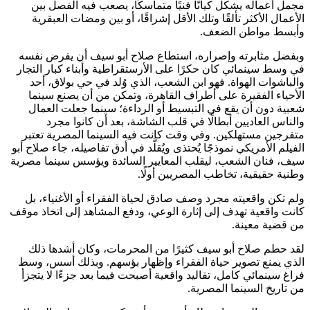
مجمل أعماله يشكل كيانًا فنيًا متماسكًا، يصعب فيه الفصل بين
الأعمال الأكثر تألقًا وتلك الأقل إشراقًا، أو بين ومضات العبقرية
وأبسط مواطن الضعف.
وبفضل مثابرته وإصراره، استطاع صلاح أبو سيف أن يفرض نفسه
في وسط سينمائي كان حكرًا على الأرستقراطية وأبناء كبار التجار
والباشوات الهواة. فهو ابن الشعب، الذي وُلد في حي بولاق، أحد
الأحياء الفقيرة على أطراف القاهرة، وتمكن من أن يصنع سينما
شعبية دون أن يقع في التبسيط أو الرداءة؛ سينما جعلت العمال
والناس العاديين أبطالًا في قلب الشاشة، بعد أن كانوا مجرد
متفرجين مستهلكين. وفي وقت كانت فيه السينما المصرية تعتبر
الفيلم الأمريكي نموذجًا يُحتذى ويُقلَّد في أدق تفاصيله، جاء صلاح أبو
سيف، فنان الشعب، ليقلب المعايير السائدة ويؤسس سينما مصرية
وطنية حقيقية، تخاطب المصريين أولًا.
ولم تكن واقعيته مجرد وصف صادق لحياة الفقراء أو الأغنياء، بل
كانت واقعية تهدف إلى إثارة الوعي، ودفع المشاهد إلى اتخاذ موقف
من قضية معينة.
لقد حطم صلاح أبو سيف كثيرًا من المحرمات، وكان أشدها ذلك
الذي يمنع تصوير حياة الفقراء وإظهار بؤسهم. وبذلك أسس، وسط
فراغ سينمائي كامل، تقاليد واقعية أصبحت فيما بعد جزءًا لا يتجزأ
من تاريخ السينما المصرية.