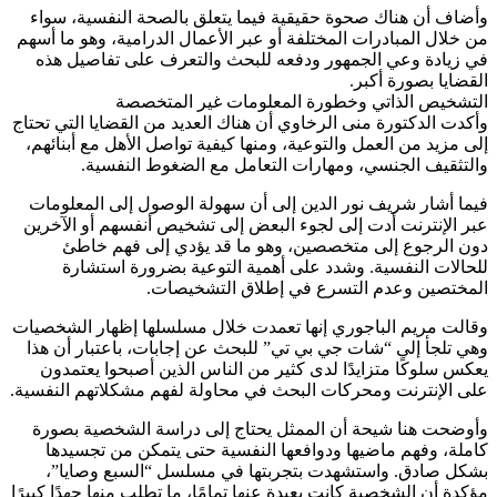
وأضاف أن هناك صحوة حقيقية فيما يتعلق بالصحة النفسية، سواء
من خلال المبادرات المختلفة أو عبر الأعمال الدرامية، وهو ما أسهم
في زيادة وعي الجمهور ودفعه للبحث والتعرف على تفاصيل هذه
القضايا بصورة أكبر.
التشخيص الذاتي وخطورة المعلومات غير المتخصصة
وأكدت الدكتورة منى الرخاوي أن هناك العديد من القضايا التي تحتاج
إلى مزيد من العمل والتوعية، ومنها كيفية تواصل الأهل مع أبنائهم،
والتثقيف الجنسي، ومهارات التعامل مع الضغوط النفسية.
فيما أشار شريف نور الدين إلى أن سهولة الوصول إلى المعلومات
عبر الإنترنت أدت إلى لجوء البعض إلى تشخيص أنفسهم أو الآخرين
دون الرجوع إلى متخصصين، وهو ما قد يؤدي إلى فهم خاطئ
للحالات النفسية. وشدد على أهمية التوعية بضرورة استشارة
المختصين وعدم التسرع في إطلاق التشخيصات.
وقالت مريم الباجوري إنها تعمدت خلال مسلسلها إظهار الشخصيات
وهي تلجأ إلى “شات جي بي تي” للبحث عن إجابات، باعتبار أن هذا
يعكس سلوكًا متزايدًا لدى كثير من الناس الذين أصبحوا يعتمدون
على الإنترنت ومحركات البحث في محاولة لفهم مشكلاتهم النفسية.
وأوضحت هنا شيحة أن الممثل يحتاج إلى دراسة الشخصية بصورة
كاملة، وفهم ماضيها ودوافعها النفسية حتى يتمكن من تجسيدها
بشكل صادق. واستشهدت بتجربتها في مسلسل “السبع وصايا”،
مؤكدة أن الشخصية كانت بعيدة عنها تمامًا، ما تطلب منها جهدًا كبيرًا