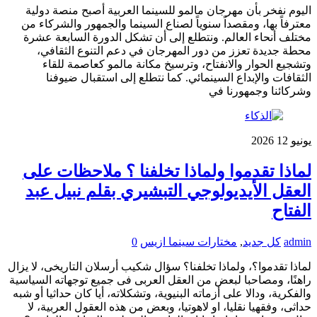
اليوم نفخر بأن مهرجان مالمو للسينما العربية أصبح منصة دولية
معترفاً بها، ومقصداً سنوياً لصناع السينما والجمهور والشركاء من
مختلف أنحاء العالم. ونتطلع إلى أن تشكل الدورة السابعة عشرة
محطة جديدة تعزز من دور المهرجان في دعم التنوع الثقافي،
وتشجيع الحوار والانفتاح، وترسيخ مكانة مالمو كعاصمة للقاء
الثقافات والإبداع السينمائي. كما نتطلع إلى استقبال ضيوفنا
وشركائنا وجمهورنا في
يونيو
12
2026
لماذا تقدموا ولماذا تخلفنا ؟ ملاحظات على
العقل الأيديولوجي التبشيري بقلم نبيل عبد
الفتاح
admin
كل جديد
,
مختارات سينما ازيس
0
لماذا تقدموا؟، ولماذا تخلفنا؟ سؤال شكيب أرسلان التاريخى، لا يزال
راهنًا، ومصاحبا لبعض من العقل العربى فى جميع توجهاته السياسية
والفكرية، ودالا على أزماته البنيوية، وتشكلاته، أيا كان حداثيا أو شبه
حداثى، وفقهيا نقليا، او لاهوتيا، وبعض من هذه العقول العربية، لا