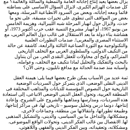
يزال بعضها يعيد إنتاج إجاباته العامة والنمطية والسائلة والغائمة؟ مع
كل صدمات الهزائم الكبرى، لايزال السؤال الأساسى على بساطته
قائما ومعه إجاباته، وبعض من السرود الانطباعية المرسلة، ومعها
بعض من المواقف التى تنطوى على تحيزات مسبقة، على نحو ما
حدث، ولايزال حول انهيار المرحلة شبه الليبرالية، وهزيمة الخامس
من يونيو 1967، أو انهيار مشروع التنمية عقب حرب أكتوبر 1973، أو
هشاشة بناء دولة ما بعد الاستقلال فى غالب دول العالم العربى، مع
الاستثناء المصرى والمغربى!. صدمات التطورات العلمية
والتكنولوجية مع الثورة الصناعية الثالثة والرابعة، كاشفة عن حالة
من التكيف الدولتى، والسلطوى العربى مع التخلف التاريخى
المتراكم، وكبح أى محاولات للعقل النقدى الحر، من أن يتناول
بالبحث والتفكيك والتحليل لماذا نتكيف مع التخلف، وعوامله،
وأسبابه منذ صدمة الحداثة مع مدافع نابليون، وحتى الآن؟
ثمة عديد من الأسباب يمكن طرح بعضها فيما يلى: هيمنة العقل
الدينى النقلى الوضعى، الذى يتمركز حول السرديات الوضعية
التاريخية حول النصوص المؤسسة للديانات والمذاهب المختلفة فى
المنطقة العربية، وتحول العقل الدينى الوضعى الاتباعى، إلى استعادة
هذه السرديات، ومدارسها ومذاهبها والشروح على الشروح، وإعادة
إنتاجها، دونما درس وتحليل سوسيو – تاريخى لها، فى مراكز إنتاجها،
وطبيعة تطوراتها، وانتقالاتها من منطقة، وجماعات لأخرى،
ومشكلاتها، والتداخل ما بين السياسى، والدينى، والتشكيل المذهبى
لها. الانفصال بين غالب الفكر الدينى، وتحولات الواقع الموضوعى،
ومشكلاته، وتعقيداته، وبين الفكر الدينى والفقهى واللاهوتى،