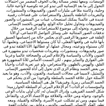
الومضات، ومعها تنفجر مسألة رهاب الخوف المضمر من احتمالات
التحول إلى ما بعد الإنسانية التى تبدو كنزعة نكوصية لاواعية غالبا،
وجلية، وكامنة معًا فى مليارات الصور، والفيديوهات والمنشورات،
والتغريدات الناطقة بالتمثيل والاستعراضات على فضاءات رقمية
عديدة فى عالمنا! يمكنك استصحاب عينات من المنشورات والصور
والفيديوهات وتحاول تحليل حالة الولع، والهوس بالجسد الإنسانى
وحضوره، وتحوله إلى موضوع للاستعراضات الرقمية من خلال
تدفقات الصور المتتالية على وسائل التواصل الاجتماعى، أو الأنا
القلقة فى حضورها الرقمى الذى يعكس حالة من إحساسها العميق
بأنها غائبة فى واقعها الفعلى، أيا كان مستواها الاجتماعى، وتعلمها، أيا
كان مستواه ونوعيته، ومجال عملها، أو عطالتها. الأنا القلقة تبدو فى
صور وفيديوهات، ومنشورات، وتغريدات شخصيات تبدو مشهورة فى
الفنون والآداب والسياسة والإعلام المرئى والصحافة عالميا وعربيا
على الفوارق والتمايز بينهم ، لكن السمت الأساس للأنا المشهورة هو
القلق، والهوس بالظهور، والاستعراض، ولو عبر تعرية الذات وأحيانا
من بعض الجسد ونظام الزى الذى تحول إلى أداة للحضور الإنسانى
والتمثيل، لاسيما فى مجالات السياسة، والفنون، والأدب، وهو ما يعيد
الأسئلة حول علاقة الجسد بالسلطة والوجود! من الذى يتحكم فى
الجسد الإنسانى رمزيا، وفيزيقيا؟ هل هى السلطة السياسية،
والمؤسسات ام الذات؟ أم الإعلام المرئى أم السلطة الخوارزمية!
شكل الجسد الفيزيقى، وإدراك الإنسان له، كان أولى بدايات الوعى
بالوجود، وحوله ومن خلاله، والعلاقة مع الأجساد الأخرى، والتفاعل
فيما بينهم، ومن ثم تشكلت عبره الأسرة، والعائلة والقبيلة، ومعه
تطور الفكر الإنسانى السياسى والدينى، وعاش بين ثنائيات القوة