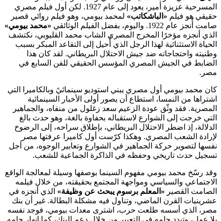
المسرحية عزيزة أمير، يعود إلى عام 1927. لكن أول فيلم مصري
حقيقي هو فيلم
«الباشكاتب»
لمحمد بيومي، وهو فيلم روائي قصير
صامت أُنجز عام 1922. واليوم، بفضل الفيلم الوثائقي
«محمد بيومي»
الذي أنجزه مؤخرًا المخرج المصري الشاب محمد القليوبي، نكتشف
الحياة الاستثنائية لهذا الرجل الذي أُحيل إلى التقاعد المبكر بسبب
وطنيته واحتجاجاته ضد جيش الاحتلال البريطاني. لقد كان هذا
الضابط في الجيش المصري المؤسس الحقيقي للفن السابع في
مصر.
كان محمد بيومي أول مصري يبني استوديو سينمائيً وبالكاميرا التي
اشتراها من النمسا، استطاع أن يصور أولى الأخبار السينمائية
المصرية. فقد وثّق عودة الزعيم سعد زغلول من منفاه، والجماهير
التي خرجت إلى الشوارع لاستقباله بحفاوة بالغة، وهو حدث بالغ
الدلالة، إذ اضطر الاحتلال البريطاني، بإطلاق سراحه، إلى الرضوخ
لإرادة الشعب المصري. وهكذا كرّست أول كاميرا عرفتها مصر
نفسها لتصوير حركة الجماهير في الشوارع وتعابير الوجوه، من أجل
تسجيل حدث تاريخي وحفظه في الذاكرة الجماعية للشعب.
وقد رسّخ محمد بيومي مفهوم السينما بوصفها وسيلة لمعالجة الواقع
الاجتماعي والسياسي ومواجهة المجتمع بحقيقته، من خلال فيلمه
الصامت القصير
«المعلم برسوم يبحث عن وظيفة»
الذي أنجزه في
عشرينيات القرن الماضي، وتناول فيه مشكلة البطالة. غير أن بنك
مصر، الذي أسسه طلعت حرب، اشترى معدات بيومي، فوجد نفسه
بلا عمل، وتبدد حلمه في التعبير من خلال دعم البنك، كما انهار حلمه