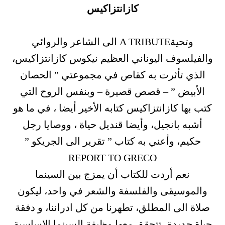
كازانتزاكيس
وتحيةA TRIBUTE الى الشاعر والروائي
والفيلسوف اليوناني العظيم نيكوس كازانتزاكيس،
الذي تأثرت به كقاص في مجموعتي ” الحصان
الأبيض ” – قصص قصيرة – وبنفس الروح التي
كتب بها كازانتزاكيس كتابه الأخير أيضا ، في ما هو
أشبه بانجيل، وأيضا قنديل حياة ، ووصايا رجل
حكيم، وأعني به كتاب ” تقرير الى الجريكو ”
REPORT TO GRECO
نعم أردت للكتاب أن يمزج بين السينما
والموسيقى والفلسفة والشعر في واحد، ليكون
صلاة الى المطلق، تطهرنا من كل ادراننا، و دفقة
حياة جديدة، تتحقق معها وظيفة السينما الاساسية