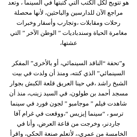
هو تتويج لكل الكتب التي كتبتها في السينما ، وتعد
مراجع الآن للدارسين والباحثين، لأنها محصلة
رحلات ومقابلات ،وتجارب وأسفار وخبرات
مغامرة الحياة وسندباديات ” الوطن الآخر ” التي
عشتها،
و”تحفة “الناقد السينمائي، أو بالأخرى” المفكر
السينمائي” الذي كنته، ومنذ أن ولدت في بيت
الشبخ راشد ،في حينا العريق قلعة الكبش بجوار
مسجد أحمد بن طولون، في السيد زينب، منذ أن
شاهدت فيلم ” موجامبو ” لجون فورد في سينما
ترسو ، “سينما إيزيس “،ووقعت في غرام آفا
جاردنر، وخرجت من قاعة العرض، وأنا في
الخامسة من عمري،، لأتعلم صنعة الحكي، واقرأ