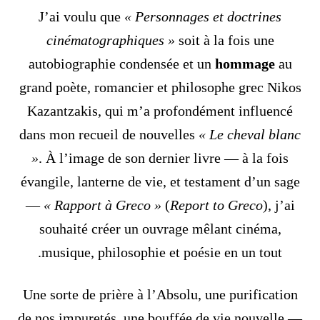
J’ai voulu que
« Personnages et doctrines
cinématographiques »
soit à la fois une
autobiographie condensée et un
hommage
au
grand poète, romancier et philosophe grec Nikos
Kazantzakis, qui m’a profondément influencé
dans mon recueil de nouvelles
« Le cheval blanc
»
. À l’image de son dernier livre — à la fois
évangile, lanterne de vie, et testament d’un sage
—
« Rapport à Greco »
(
Report to Greco
), j’ai
souhaité créer un ouvrage mêlant cinéma,
musique, philosophie et poésie en un tout.
Une sorte de prière à l’Absolu, une purification
de nos impuretés, une bouffée de vie nouvelle —