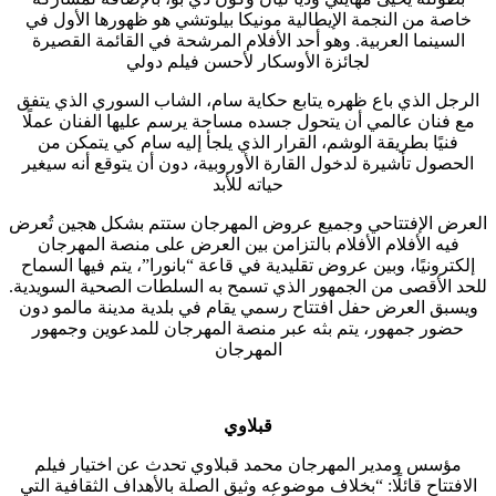
خاصة من النجمة الإيطالية مونيكا بيلوتشي هو ظهورها الأول في
السينما العربية. وهو أحد الأفلام المرشحة في القائمة القصيرة
لجائزة الأوسكار لأحسن فيلم دولي
الرجل الذي باع ظهره يتابع حكاية سام، الشاب السوري الذي يتفق
مع فنان عالمي أن يتحول جسده مساحة يرسم عليها الفنان عملًا
فنيًا بطريقة الوشم، القرار الذي يلجأ إليه سام كي يتمكن من
الحصول تأشيرة لدخول القارة الأوروبية، دون أن يتوقع أنه سيغير
حياته للأبد
العرض الإفتتاحي وجميع عروض المهرجان ستتم بشكل هجين تُعرض
فيه الأفلام الأفلام بالتزامن بين العرض على منصة المهرجان
إلكترونيًا، وبين عروض تقليدية في قاعة “بانورا”، يتم فيها السماح
للحد الأقصى من الجمهور الذي تسمح به السلطات الصحية السويدية.
ويسبق العرض حفل افتتاح رسمي يقام في بلدية مدينة مالمو دون
حضور جمهور، يتم بثه عبر منصة المهرجان للمدعوين وجمهور
المهرجان
قبلاوي
مؤسس ومدير المهرجان محمد قبلاوي تحدث عن اختيار فيلم
الافتتاح قائلًا: “بخلاف موضوعه وثيق الصلة بالأهداف الثقافية التي