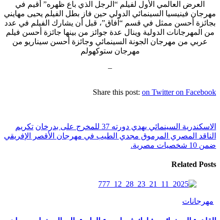
العرض العالمي الأول لفيلم “الرجل الذي باع ظهره” أقيم في
مهرجان فينيسيا السينمائي الدولي حين فاز بطل الفيلم يحيى مهايني
بجائزة أحسن ممثل في قسم “آفاق”، قبل أن يشارك الفيلم في عدد
من المهرجانات الدولية وينال عدة جوائز من بينها جائزة أحسن فيلم
عربي من مهرجان الجونة السينمائي وجائزة أحسن سيناريو من
مهرجان ستوكهولم
–
Share this post:
on Twitter
on Facebook
الاسكندرية السينمائي يهدي دورته 37 للمخرج على بدرخان
تكريم
الناقد المصري المرموق مجدي الطيب في مهرجان الأقصر الإفريقي
ضمن 10 شخصيات مصرية.
Related Posts
مهرجانات