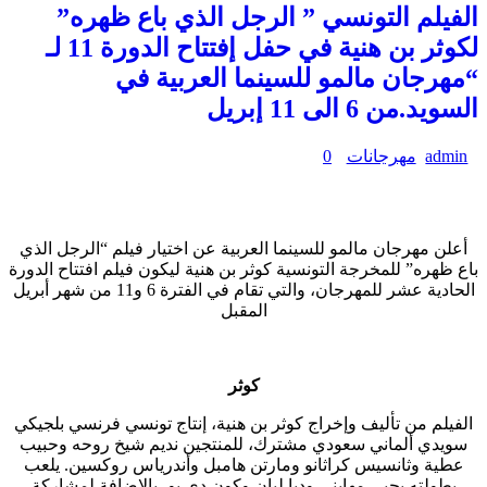
الفيلم التونسي ” الرجل الذي باع ظهره”
لكوثر بن هنية في حفل إفتتاح الدورة 11 لـ
“مهرجان مالمو للسينما العربية في
السويد.من 6 الى 11 إبريل
admin
مهرجانات
0
أعلن مهرجان مالمو للسينما العربية عن اختيار فيلم “الرجل الذي
باع ظهره” للمخرجة التونسية كوثر بن هنية ليكون فيلم افتتاح الدورة
الحادية عشر للمهرجان، والتي تقام في الفترة 6 و11 من شهر أبريل
المقبل
كوثر
الفيلم من تأليف وإخراج كوثر بن هنية، إنتاج تونسي فرنسي بلجيكي
سويدي ألماني سعودي مشترك، للمنتجين نديم شيخ روحه وحبيب
عطية وثانسيس كراثانو ومارتن هامبل وأندرياس روكسين. يلعب
بطولته يحيى مهايني وديا ليان وكون دي بو، بالإضافة لمشاركة