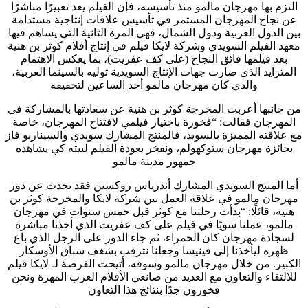
التزم بها مهرجان مالمو منذ تأسيسه، فإن الفيلم يعد تعبيرًا مباشرًا
عن نجاح المهرجان المستمر في تأسيس علاقات إنتاجية مستدامة
بين الدول العربية ودول الشمال، فهي المرة الثانية التي يساهم فيها
معهد الفيلم السويدي وشركة لايكا فيلم في إنتاج أفلام كوثر بن هنية
بعد فيلمها فائق النجاح (على كف عفريت)، بما يعكس الاهتمام
المتزايد الذي صارت جهات الإنتاج السويدية توليه بالسينما العربية،
والذي كان مهرجان مالمو أحد الساعين لتحقيقه
من جانبها أعربت المخرجة كوثر بن هنية عن سعادتها بالمشاركة في
المهرجان فقالت: “فخورة باختيار فيلمي لافتتاح المهرجان، خاصة
مع علاقته المميزة بالسويد، فالمنتج المشارك سويدي والسيناريو فاز
بجائزة مهرجان ستوكهولم، ونفخر بعودة الفيلم لبيته كي يشاهده
جمهور مدينة مالمو
أما المنتج السويدي المشارك أندرياس روكسين فقد تحدث عن دور
مهرجان مالمو في علاقة العمل بين شركة لايكا والمخرجة كوثر بن
هنية، قائلًا: “بدأت رحلتنا مع كوثر قبل خمس سنوات في مهرجان
مالمو، عملنا سويًا في فيلم على كف عفريت الذي أخذنا مباشرة
لسجادة مهرجان كان الحمراء، ثم جاء الدور على الرجل الذي باع
ظهره ليأخذنا إلى فينيسا وجعلنا نترقب بشغف سباق الأوسكار
الكبير. من خلال مهرجان مالمو وسوقه، أتيحت الفرصة لـ لايكا فيلم
للالتقاء والتعاون مع العديد من صانعي الأفلام العرب المهرة ونحن
فخورون جدًا بنتائج هذا التعاون