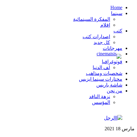
Home
سينما
المفكرة السينمائية
افلام
كتب
اصدارات كتب
كل جديد
مهرجانات
فوتوغرافيا
لف الدنيا
شخصيات ومذاهب
مختارات سينما ايزيس
شاشة باريس
من نحن
نزهة الناقد
المؤسس
مارس
18
2021