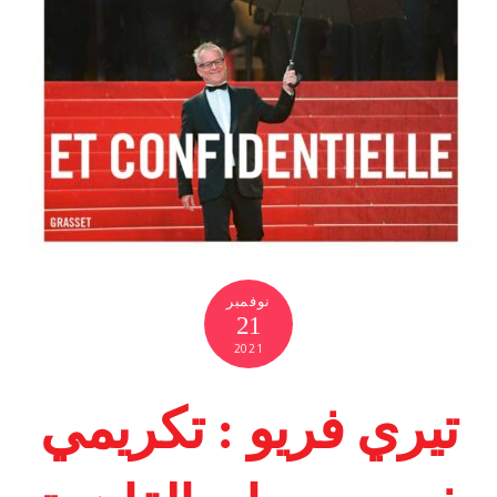
نوفمبر
21
2021
تيري فريو : تكريمي