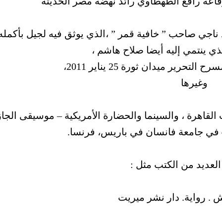
فاعة رافع الطهطاوي رائد نهضة مصر الحديثة
ناجي صاحب ” خافية قمر ” ،الذي يوثق فيه لجيل بأكمله
ذي ينتمي إليه أيضا صلاح هاشم ،
حرير ميدان ثورة 25 يناير 2011،
وغيرها
لقاهرة ، والسينما والحضارة الأمريكية – موسيقى الجاز
 في جامعة فانسان في باريس، فرنسا.
لعديد من الكتب مثل :
. رواية. دار نشر ميريت