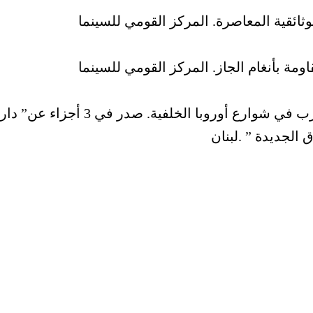
وثائقية المعاصرة. المركز القومي للسينما
ومة بأنغام الجاز. المركز القومي للسينما
الوطن الآخر.سندباديات مع المهاجرين العرب في شوارع أوروبا الخلفية. صدر في 3 أجزاء عن” دار
ق الجديدة ” .لبنان