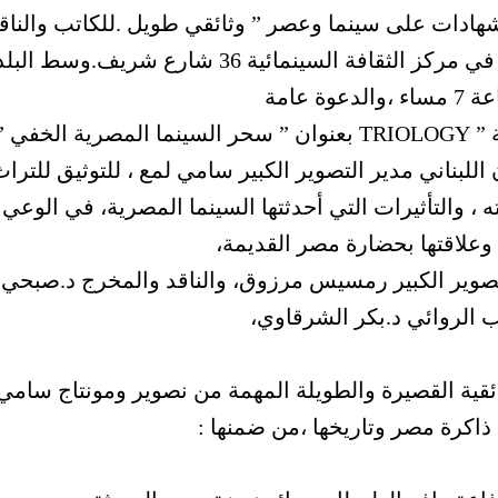
.شهادات على سينما وعصر ” وثائقي طويل .للكاتب والناق
السينمائي المعروف صلاح هاشم مصطفى، في مركز الثقافة السينمائية 36 شارع شريف.وسط ال
عوة عامة
ويمثل الفيلم الجزء الأول من ” ثلاثية فيلمية ” TRIOLOGY بعنوان ” سحر السينما المصرية الخفي 
للبناني مدير التصوير الكبير سامي لمع ، للتوثيق للترا
 ، والتأثيرات التي أحدثتها السينما المصرية، في الوعي
علاقتها بحضارة مصر القديمة،
تصوير الكبير رمسيس مرزوق، والناقد والمخرج د.صبحي
 الروائي د.بكر الشرقاوي،
ئقية القصيرة والطويلة المهمة من نصوير ومونتاج سامي
ذاكرة مصر وتاريخها ،من ضمنها :