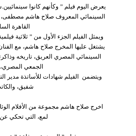
يعرض اليوم فيلم ” وكأنهم كانوا سينمائيين
القاهرة الساعة 7 مساء ،والد
يشتغل عليها المخرج صلاح هاشم، مع الفنان ا
السينمائي المصري العريق، تاريخه وذاكرته
الجمعي المصري، و
ويتضمن الفيلم شهادات للأساتذة مدير ال
شفيق، والكاتب
اخرج صلاح هاشم مجموعة من الأفلام الوثا
لمع، التي تحكي عن 