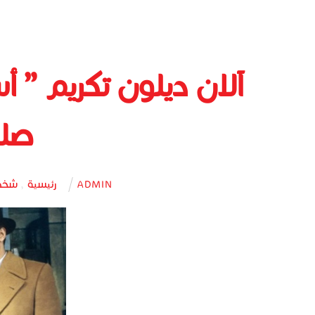
آلان ديلون تكريم ” أ
صلا
رئيسية
,
شخص
ADMIN