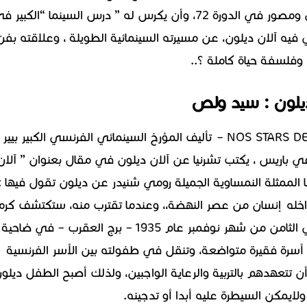
الأثير، وفنه الجليل، بحضور أكثر من 6 آلاف صحفي ومصور في الدورة 72، وأن يكرس له ” درس السينما “الكبير
 فيه آلان ديلون، عن مسيرته السينمائية الطويلة ، وعلاقته بفن
، وفلسفة حياة كاملة ؟..
يلون : سيد ولص
في كتاب ” نجومنا و الى الأبد” – NOS STARS DE TOUJOURS – تأليف المؤرخ السينمائي الفرنسي الكبير بيير
 في باريس ، يكتب تشرنيا عن آلان ديلون في مقال بعنوان ” آلان
 الممثلة النمساوية الجميلة رومي شنيدر عن ديلون تقول فيها :
ه إنسان من عصر النهضة،، وعندما تقترب منه، ستكتشف كرما
لاحد له، ورقة غير معهودة..”..ولد آلان ديلون في الثامن من شهر نوفمبر عام 1935 – برج العقرب – في ضا
سرة فقيرة متواضعة، وتنقل في طفولته بين الأسر الفرنسية
ن تتعهدهم بالتربية والرعاية الواجبين، ولذلك أصبح الطفل ديلون
 ولايمكن السيطرة عليه أبدا أو تدجينه.