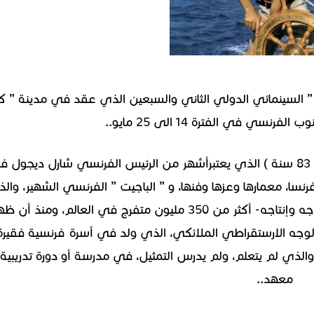
” السينمائي الدولي الثاني والسبعين الذي عقد في مدينة ” ك
سي في الفترة 14 الى 25 مايو..
تكريم النجم الفرنسي الكبير آلان ديلون الأسطورة( 83 سنة ) الذي يعتبرأشهر من الرئيس الفرنسي شارل ديجول
فرنسا، معمارها وعزها وفنها، و ” الباجيت ” الفرنسي الشهير، وال
شاهد أفلامه- أكثر من 80 فيلما من بطولته،وإخراجه وإنتاجه- أكثر من 350 مليون متفرج في العالم، ومنذ أن
وجه الارستقراطي الملائكي، الذي ولد في أسرة فرنسية فقيرة
لذي لم يتعلم، ولم يدرس التمثيل، في مدرسة أو دورة تدريبية 
معهد..