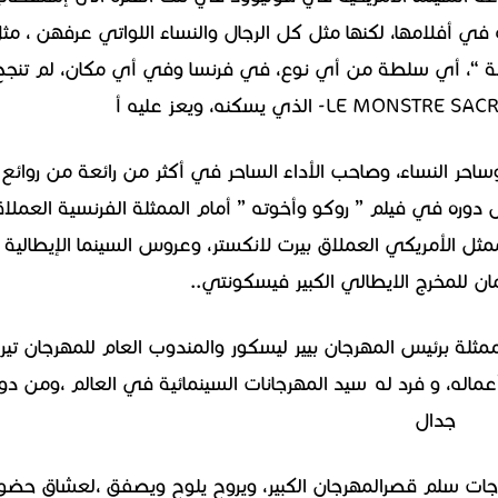
في أفلامها، لكنها مثل كل الرجال والنساء اللواتي عرفهن ، مث
طة “، أي سلطة من أي نوع، في فرنسا وفي أي مكان، لم تنجح
ساحر النساء، وصاحب الأداء الساحر في أكثر من رائعة من روائع
ل دوره في فيلم ” روكو وأخوته ” أمام الممثلة الفرنسية العملا
مثل الأمريكي العملاق بيرت لانكستر، وعروس السينما الإيطالية
لمان للمخرج الايطالي الكبير فيسكونتي..
 قررت إدارة مهرجان ” كان ” السينمائي 72 ، ممثلة برئيس المهرجان بيير ليسكور والمندوب العام للمهرجان ت
اله، و فرد له سيد المهرجانات السينمائية في العالم ،ومن دو
جدال
درجات سلم قصرالمهرجان الكبير، ويروح يلوح ويصفق ،لعشاق حضو