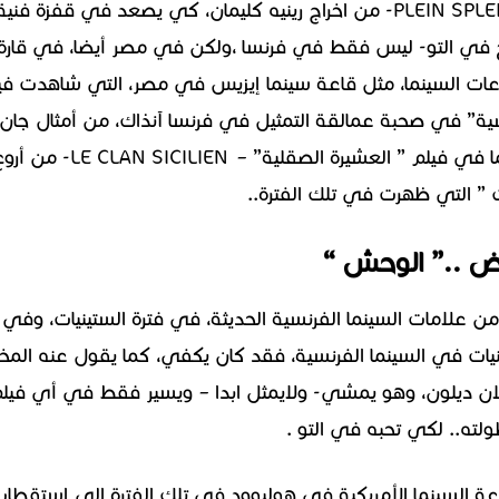
ظهرفي أول أفلامه ” في وضح الشمس ” – PLEIN SPLEIL- من اخراج رينيه كليمان، كي يصعد في قفزة فنية
ح في التو- ليس فقط في فرنسا ،ولكن في مصر أيضا، في قارة
 قاعات السينما، مثل قاعة سينما إيزيس في مصر، التي شاهدت في
يسية” في صحبة عمالقة التمثيل في فرنسا آنذاك، من أمثال جان
جابان وجان بول بلموندو ولينو فينتورا وغيرهم، كما في فيلم ” العشيرة الصقلية” – E CLAN SICILIEN
ت ” التي ظهرت في تلك الفترة..
ض ..” الوحش “
ة”من علامات السينما الفرنسية الحديثة، في فترة الستينيات، وفي
ات في السينما الفرنسية، فقد كان يكفي، كما يقول عنه المخ
آلان ديلون، وهو يمشي- ولايمثل ابدا – ويسير فقط في أي فيل
لته.. لكي تحبه في التو .
عة السينما الأمريكية في هوليوود في تلك الفترة الى إستقطا