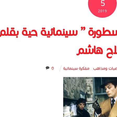
5
2019
سطورة ” سينمائية حية بقلم
ح هاشم
يات ومذاهب
,
مفكرة سينمائية
0