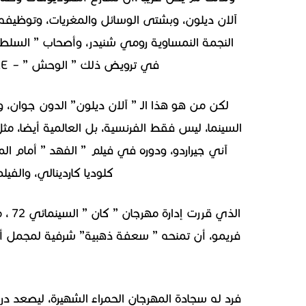
آلان ديلون، وبشتى الوسائل والمغريات، وتوظيفه 
النجمة النمساوية رومي شنيدر، وأصحاب ” السل
في ترويض ذلك ” الوحش ” – LE MONSTRE SACRE- الذي يسكنه، ويعز عليه أ
لكن من هو هذا الـ ” آلان ديلون” الدون جوان، و
السينما، ليس فقط الفرنسية، بل العالمية أيضا، مث
آني جيراردو، ودوره في فيلم ” الفهد ” أمام الم
كلوديا كاردينالي، والفي
الذي
فريمو، أن تمنحه ” سعفة ذهبية” شرفية لمجمل أعم
فرد له سجادة المهرجان الحمراء الشهيرة، ليصعد 