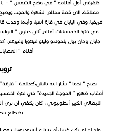
عملاقة، الى قمة سلالم الشهرة والمجد، ويصب
افريقيا، وفي اليابان في قارة آسيا، وأينما وجدت
في فترة الخمسينيات أفلام آلان ديلون ” البول
أفلام ” العصابا
تروي
يصبح ” نجما ” يشار اليه بالبنان،كعلامة ” فارق
أعقاب ظهور ” الموجة الجديدة” في فترة الخمسيني
الايطالي الكبير أنطونيوني ، كان يكفي أن ترى 
يضطلع ببطو
ولذلك لم يكن غريبا ،أن تسارع أستوديوهات وصنا