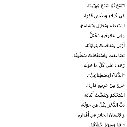
انْتَفَخَ ثُمَّ انْتَفَخَ مُهَيْمِنًا،
فِي خُيَلَاءِ وَطَيْشِ قُدُرَاتِهِ.
اسْتَعْظَمَ وَتَخَايَلَ وَتَشَامَخَ،
وَفِي عَجْرَفَتِهِ مُخْتَلٌّ.
أَرْبَى وَتَفَاقَمَتْ غِوَايَاتُهُ،
تَضَاعَفَتْ وَاسْتَفْحَلَتْ سَطْوَتُهُ.
زَحَفَ عَلَى كُلِّ مَا حَوْلَهُ،
“الذَّكَاءُ الِاصْطِنَاعِيُّ”،
خَرَجَ مِنْ عَرِينِهِ مَارِدًا.
اسْتَحْكَمَ وَتَفَشَّتْ أَنْيَابُهُ،
بَثَّ الذُّعْرَ لِكُلِّ مَنْ حَوْلَهُ،
وَالإِنْسَانُ الحَائِرُ فِي أَقْدَارِهِ.
رَاقَهُ وَسَرَّهُ اخْتِلَاقُهُ،