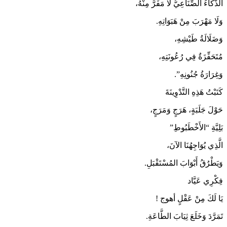
الذَّكَاءُ الصِّنَاعِيُّ لَا مَفَرَّ مِنْهُ،
وَلَا مَهْرَبَ مِنْ هَبَوَاتِهِ.
وَضَلَالَةُ طَيْشِهِ،
مُتَحَفِّزَةٌ فِي رُعُونَتِهِ،
وَغِرَارَةُ جُنُونِهِ”.
كَتَبْتُ هَذِهِ التَّدْوِينَةَ
حَوْلَ جَلَبَةٍ، هَرَجٍ وَمَرَجٍ،
بَلِيَّةِ “الأَخْطَبُوطِ”
الَّذِي يُوَاجِهُنَا الآنَ،
وَيَطْرُقُ أَبْوَابَ المُسْتَقْبَلِ.
فِكْرِي عَيَّاد
يَا لَكَ مِنْ عَقْلٍ أهوج !
تَمَرَّدَ وَخَلَعَ ثِيَابَ الطَّاعَةِ.