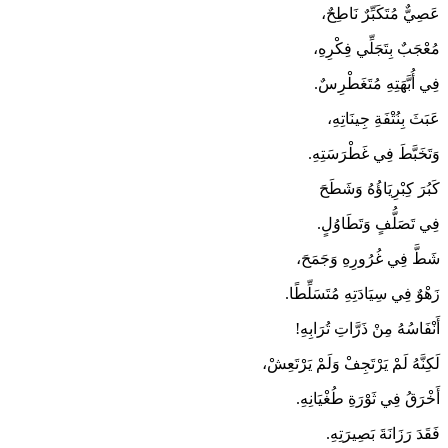
عَصِيٌّ مُتَكَبِّرٌ نَاطِحٌ،
مُعْجَبٌ بِتَجَلِّي فِكْرِهِ،
فِي أُبَّهَتِهِ مُتَغَطْرِسٌ.
عَبَثَ بِنُتْفَةِ جِينَاتِهِ،
وَتَخَبَّطَ فِي غَطْرَسَتِهِ.
كَبُرَ كِبْرِيَاؤُهُ وَشَطَحَ
فِي تَصَلُّفٍ وَتَطَاوُلٍ.
شَطَّ فِي غُرُورِهِ وَجَمَحَ،
زَهْوٌ فِي سِيَادَتِهِ مُتَسَلِّطًا.
أَنْفَاسُهُ مِنْ ذَرَّاتِ تُرَابِهِ!
لَكِنَّهُ لَمْ يَرْتَجِفْ وَلَمْ يَرْتَعِشْ،
أَخْرَقُ فِي ثَوْرَةِ طُغْيَانِهِ.
فَقَدَ رَزَانَةَ بَصِيرَتِهِ.