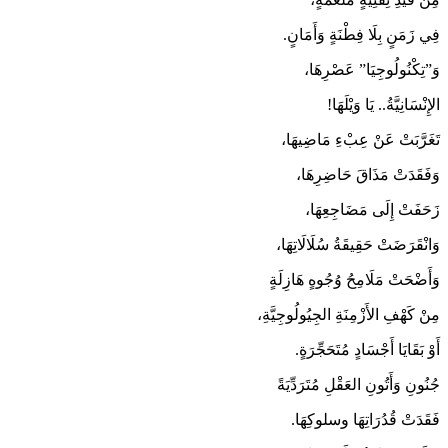
فِي زَمَنٍ بِلَا فِطْنَةٍ وَأَمَانٍ.
وَ”تِكْنُولُوجِيَا” عَصْرِهَا،
الإِنْسَانِيَّةُ.. يَا وَيْلَهَا!
تَغَرَّبَتْ عَنْ عِبْءِ مَاضِيهَا،
وَفَقَدَتْ مَذَاقَ حَاضِرِهَا،
زَحَفَتْ إِلَى مَضَاجِعِهَا،
وَانْقَرَضَتْ حَقِيقَةُ سُلَالَاتِهَا،
وَأَضْحَتْ مَلَامِحُ وُجُوهٍ هَازِلَةٍ
مِنْ كَهْفِ الأَزْمِنَةِ الجِيُولُوجِيَّةِ،
أَوْ بَقَايَا أَجْسَادٍ مُتَحَجِّرَةٍ.
جُنُونِ وَأَتُونِ العَقْلِ مُتَرَدِّيَةً
فَقَدَتْ قُدُرَاتِهَا وسلوكِهَا.