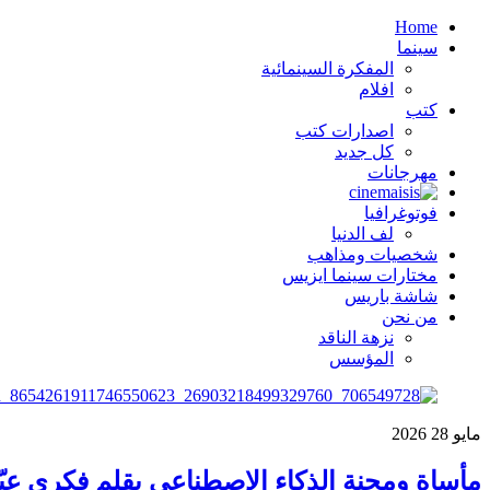
Home
سينما
المفكرة السينمائية
افلام
كتب
اصدارات كتب
كل جديد
مهرجانات
فوتوغرافيا
لف الدنيا
شخصيات ومذاهب
مختارات سينما ايزيس
شاشة باريس
من نحن
نزهة الناقد
المؤسس
مايو
28
2026
مأساة ومحنة الذكاء الإصطناعي بقلم فكري عيّا