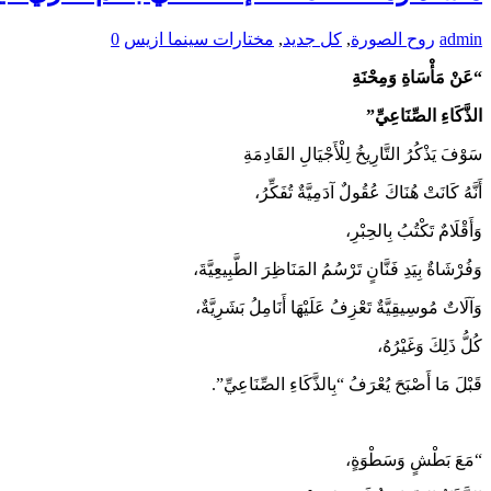
admin
روح الصورة
,
كل جديد
,
مختارات سينما ازيس
0
“عَنْ مَأْسَاةِ وَمِحْنَةِ
الذَّكَاءِ الصِّنَاعِيِّ”
سَوْفَ يَذْكُرُ التَّارِيخُ لِلْأَجْيَالِ القَادِمَةِ
أَنَّهُ كَانَتْ هُنَاكَ عُقُولٌ آدَمِيَّةٌ تُفَكِّرُ،
وَأَقْلَامٌ تَكْتُبُ بِالحِبْرِ،
وَفُرْشَاةٌ بِيَدِ فَنَّانٍ تَرْسُمُ المَنَاظِرَ الطَّبِيعِيَّةَ،
وَآلَاتٌ مُوسِيقِيَّةٌ تَعْزِفُ عَلَيْهَا أَنَامِلُ بَشَرِيَّةٌ،
كُلُّ ذَلِكَ وَغَيْرُهُ،
قَبْلَ مَا أَصْبَحَ يُعْرَفُ “بِالذَّكَاءِ الصِّنَاعِيِّ”.
“مَعَ بَطْشٍ وَسَطْوَةٍ،