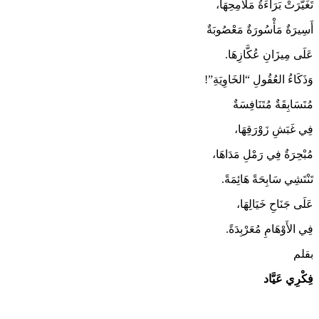
تَغَيَّرَتْ بَرَاءَةُ مَلَامِحِهَا،
أَسِيرَةٌ مَأْسُورَةٌ مَعْصُوبَةٌ
عَلَى مِيزَانِ عُكَّازِهَا.
وَذَكَاءُ العُقُولِ “الخَاوِيَةِ”!
مُتَسَابِقَةٌ مُتَنَافِسَةٌ
فِي غَبَشِ زَوْرَقِهَا،
مُبْحِرَةٌ فِي رَمْلِ مَدَاهَا،
تَنْتَشِي سَابِحَةً هَائِمَةً.
عَلَى جَنَاحِ خَيَالِهَا،
فِي الأَوْهَامِ مُعَرْبِدَةً.
بقلم
فِكْرِي عَيَّاد