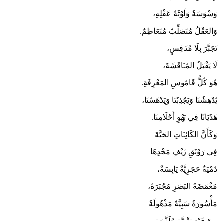
وَسْوَسَةُ وَلَوْثَةُ عَقْلِهِ،
وَالعَقْلُ مُتَصَلِّبٌ مُتَعَاظِمٌ.
تَجَبَّرَ بِلَا مُنَافِسٍ،
لَا يَقْبَلُ المُنَاقَشَةَ،
هُوَ كُلُّ قَامُوسِ المَعْرِفَةِ.
يُدْهِشُنَا وَيَجْذِبُنَا وَيَدْهَسُنَا،
هَذَيَانًا فِي بَهْوِ أَحْلَامِنَا.
وَكَأَنَّ الكَائِنَاتِ الحَيَّةَ
فِي رَوْنَقِ زَيْفِ مَجْدِهَا
دُمْيَةٌ حَجَرِيَّةٌ يَابِسَةٌ،
مُغْمَضَةُ البَصَرِ مُجْبَرَةٌ،
مَأْسُورَةٌ سَبِيَّةٌ مَذْهُولَةٌ
مِنْ قَيْدِ تِقْنِيَّةٍ مُلَغَّمَةٍ،