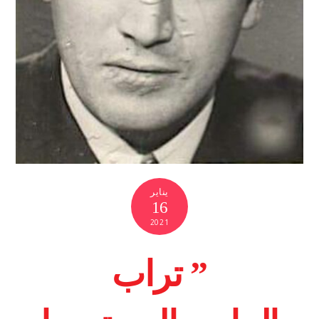
يناير
16
2021
” تراب