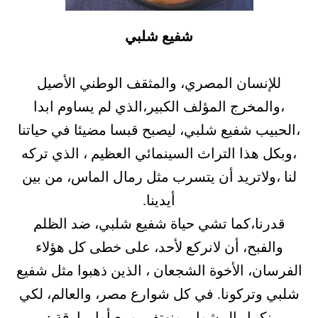
شفيع شلبي
للإنسان المصري، والمثقف الوطني الأصيل
،والمخرج المؤلف الكبير،الذي لم يساوم ابدا
،الحبيب شفيع شلبي، ليصبح قبسا مضيئا في حياتنا
،وبكل هذا التراث السينمائي العظيم ، الذي تركه
لنا ،ولاتريد أن يتسرب مثل رمال الماس، من بين
أيدينا.
قدرنا،كما تشي حياة شفيع شلبي، ضد الظلم
والفبح، أن لانركع لأحد، على خطى كل هؤلاء
الفرسان، الأخوة الشجعان ، الذين ذهبوا مثل شفيع
شلبي وتركونا. في كل شوارع مصر، والعالم، لكي
نكمل المشوار. ونهتف، ومع أول بارقة :