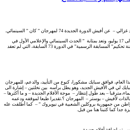
ة الجديدة 74 لمهرجان ” كان ” السينمائي.
كشفت إدارة مهرجان ” كان ” السينمائي يوم الخميس 17 يونيو عن أفيش – ملصق- الدورة 74 التي تعقد في الفترة من 6 الى 17 يوليو، وتعد بمثابة ” الحدث السينمائي والإعلامي الأول في
العالم.ويظهر في الأفيش باللونين الأبيض والأسود، المخرج الأمريكي الأسود الكبير سبايك لي، الذي تم إختياره منذ العام الماضي، ليرأس لجنة تحكيم” المسابقة الرسمية” في الدورة 73 السابقة، التي لم تعقد
وف، بإقامة دورة ” طبيعية” هذا العام، فوافق سبايك مشكورا، كنوع من التأييد، والدعم، للمهرجان
ايك لي في الأفيش الجديد، وهو يطل برأسه بين نخلتين – إشارة الى
ء،مترقبا – بعد طول إنتظار – موجة الأفلام الجديدة – و ما أكثرها –
قديرا طبعا لموقفه ودعمه
مواطن من جمهورية بروكلين الشعبية في نيويروك ” – كما أطلقت عله
ة جدا كما كتبنا هنا من قبل.