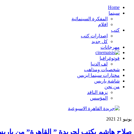
Home
سينما
المفكرة السينمائية
افلام
كتب
اصدارات كتب
كل جديد
مهرجانات
فوتوغرافيا
لف الدنيا
شخصيات ومذاهب
مختارات سينما ايزيس
شاشة باريس
من نحن
نزهة الناقد
المؤسس
يونيو
21
2021
صلاح هاشم يكتب لجريدة ” القاهرة” من باريس عن أفيش الدورة 74 لمهرجان ” كان 