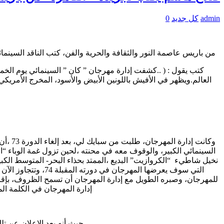
admin
كل جديد
0
من باريس عاصمة النور والثقافة والحرية والفن، كتب الناقد السينمائي المصري ا
كتب يقول : ( ..
و
كانت 
السينمائي الكبير، والوقوف معه في محنته ،لحين تزول غمة الوباء “ا
نخيل شاطيء “الكروازيت” البديع ،الممتد بحذاء البحر- المتوسط الكبير
التي سوف يعرضها المهرجان في دورته المقبلة 74، وتتجاوز الآن السبعين فيلما، لكن – يتساءل البعض – لماذا تم إختيار وجه سبايك لي بالذات لأفيش – بوستر – المهرجان ؟.ت
للمهرجان، وصبره الطويل مع إدارة المهرجان أن تسمح الظروف، بإقام
إدارة المهرجان في الكلمة الم
حيث أنه بعد الإعلان عن تلك القائمة، ف