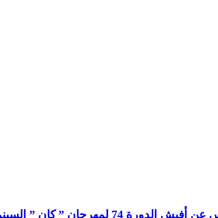
” السينمائي.بقلم ولاء عبد الفتاح