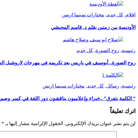
افلام
,
كل جديد
,
مختارات سينما ازيس
الأوديسة بين زمنين بقلم د. قاسم المحبشي
رئيسية
,
روح الصورة
,
كل جديد
روح الصورة.. أبوسيف في باريس بعد تكريمه في مهرجان لاروشيل ال
رئيسية
,
رسائل
,
كل جديد
,
مختارات سينما ازيس
” الكلمة بتفرق” ..خبراء وإعلاميون يناقشون دور اللغة في كسر وص
اترك تعليقاً
لن يتم نشر عنوان بريدك الإلكتروني.
الحقول الإلزامية مشار إليها بـ
*