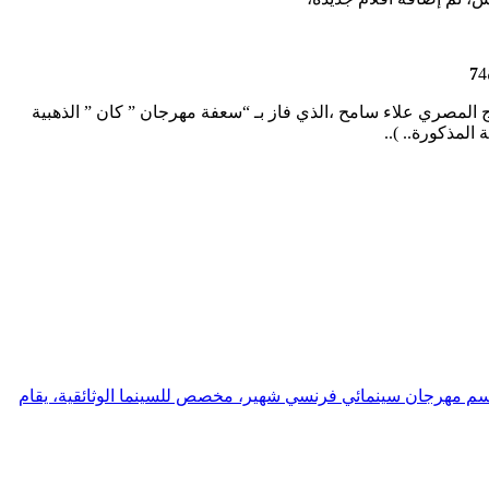
4
حكيم” مسابقة الأفلام القصيرة “الدولية في الدورة 74، بمشاركة مصرية- للمخرج المصري علاء سامح ،الذي فاز بـ “سعفة مهرجان ” كان ” الذهبية
إسم مهرجان سينمائي فرنسي شهير، مخصص للسينما الوثائقية، يقام