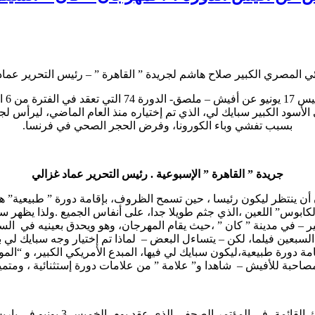
لكبير صلاح هاشم لجريدة ” القاهرة ” – رئيس التحرير عماد غزالي – عن أفيش الدور
بسبب تفشي وباء الكورونا، وفرض الحجر الصحي في فرنسا.
جريدة ” القاهرة ” الإسبوعية . رئيس التحرير عماد غزالي
إدارة المهرجان، طلبت من سبايك لي، بعد إلغاء الدورة 73 ،أن أن ينتظر ليكون رئيسا ، حين تسمح الظر
لكابوس” اللعين ،الذي جثم طويلا جدا، على أنفاس الجميع .
ولذا يظهر سب
 – في مدينة ” كان ” ،حيث يقام المهرجان، وهو ويحدق بعينيه في السما
ة دورة طبيعية،ليكون سبايك لي فيها، المبدع الأمريكي الكبير، و “ال
صاحبة للأفيش – شاهدا و” علامة ” من علامات دورة إستثنائية ، ومتميز
ي المؤتمر الصحفي الذي عقد يوم الخميس 3 يونيو في باريس، تم إضافة أفلام جديدة،