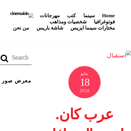
Home
سينما
كتب
مهرجانات
فوتوغرافيا
شخصيات ومذاهب
مختارات سينما ايزيس
شاشة باريس
من نحن
مايو
18
معرض صور
2026
عرب كان.