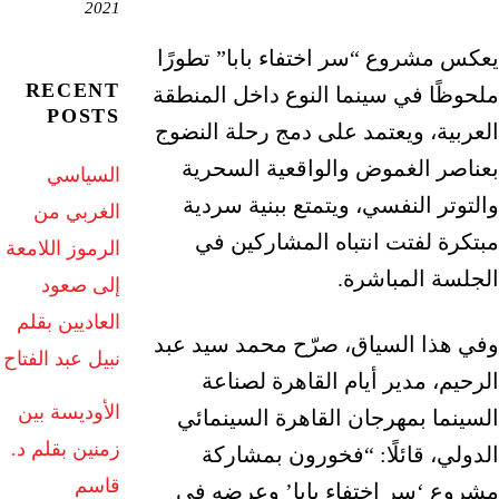
2021
يعكس مشروع “سر اختفاء بابا” تطورًا
RECENT
ملحوظًا في سينما النوع داخل المنطقة
POSTS
العربية، ويعتمد على دمج رحلة النضوج
بعناصر الغموض والواقعية السحرية
السياسي
والتوتر النفسي، ويتمتع ببنية سردية
الغربي من
مبتكرة لفتت انتباه المشاركين في
الرموز اللامعة
الجلسة المباشرة.
إلى صعود
العاديين بقلم
وفي هذا السياق، صرّح محمد سيد عبد
نبيل عبد الفتاح
الرحيم، مدير أيام القاهرة لصناعة
الأوديسة بين
السينما بمهرجان القاهرة السينمائي
زمنين بقلم د.
الدولي، قائلًا: “فخورون بمشاركة
قاسم
مشروع ‘سر اختفاء بابا’ وعرضه في