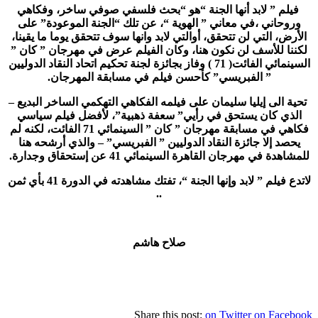
فيلم ” لابد أنها الجنة “هو “بحث فلسفي صوفي ساخر، وفكاهي
وروحاني ،في معاني ” الهوية “، عن تلك “الجنة الموعودة” على
الأرض، التي لن تتحقق، أوالتي لابد وانها سوف تتحقق يوما ما يقينا،
لكننا للأسف لن نكون هنا، وكان الفيلم عرض في مهرجان ” كان ”
السينمائي الفائت( 71 ) وفاز بجائزة لجنة تحكيم اتحاد النقاد الدوليين
” الفبريسي” كأحسن فيلم في مسابقة المهرجان.
تحية الى إيليا سليمان على فيلمه الفكاهي التهكمي الساخر البديع –
الذي كان يستحق في رأيي” سعفة ذهبية”، لأفضل فيلم سياسي
فكاهي في مسابقة مهرجان ” كان ” السينمائي 71 الفائت، لكنه لم
يحصد إلا جائزة النقاد الدوليين ” الفبريسي” – والذي أرشحه هنا
للمشاهدة في مهرجان القاهرة السينمائي 41 عن إستحقاق وجدارة.
لاتدع فيلم ” لابد وإنها الجنة “، تفتك مشاهدته في الدورة 41 بأي ثمن
..
صلاح هاشم
Share this post:
on Twitter
on Facebook