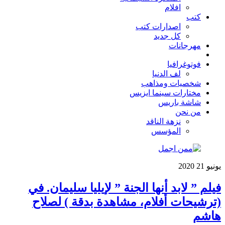
افلام
كتب
اصدارات كتب
كل جديد
مهرجانات
فوتوغرافيا
لف الدنيا
شخصيات ومذاهب
مختارات سينما ايزيس
شاشة باريس
من نحن
نزهة الناقد
المؤسس
يونيو
21
2020
فيلم ” لابد أنها الجنة ” لإيليا سليمان. في
(ترشيحات أفلام، مشاهدة بدقة ) لصلاح
هاشم