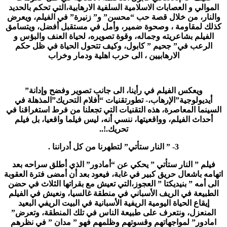
الموالي و العصابات الاسلامية السلفية الارهابية،التي تحكم بالحديد
والنار، من خلال قصة حب “محسن” و” زنيرة” في الفيلم، ويعرض
كذلك لمقاومة ، وصحوة ضمير، وأمل في مستقبل أفضل، ويتسامق
الفيلم بشاعريته وجماله، وقوة تصويره، لحياة العنف والبؤس و
الرعب في” جحيم ” كابول، وكيف تتحول الحياة في ظل حكم
الارهابيين ، الى حرب اهلية ودمار وخراب
ويعكس الفيلم في رأينا، الى جانب تصوير وفضح وإدانة”
أيديولوجية”الإرهاب،- تطورتقنيات “أفلام التحريك”المذهلة في
السينما المعاصرة، هذه التقنيات التي تجعلنا من فرط استغراقنا في
أحداث الفيلم، وواقعيتها، ننسي أنه، ليس فيلما واقعيا، بل فيلم
تحريك.!..
3- ” النار ستأتي” لتطهرنا من كل أدراننا .
فيلم ” النار ستأتي ” يحكي عن “أمادور” الذي أطلق سراحه بعد
اتهامه باشعال حريق كبير في غابة، فيعود بعد أن أمضى فترة العقوبة
الى أمه ” بنيديكتا ” العجوز،التي تعيش مع بقراتها الثلاث في حضن
الطبيعة في الريف الأسباني في منطقة غالسيا، ونعيش في الفيلم
إيقاع الحياة اليومية الريفية الأسبانية في البيت الريفي البعيد
المنعزل، ونتعرف على طبيعة الناس في تلك المنطقة، وتعرض”
امادور” لمواجهاتهم وقسوتهم وظلمهم فهو ” مدان ” في نظرهم