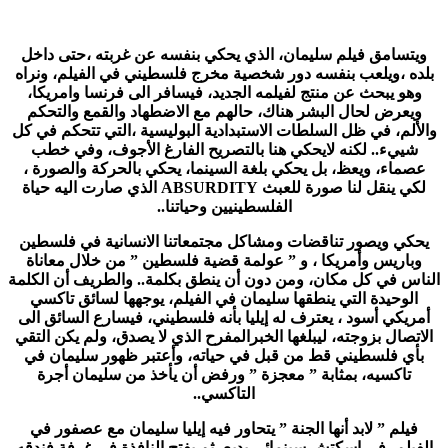
ويتسامق فيلم سليمان، الذي يحكي بنفسه عن غربته ،حتى داخل
بلده ،ويلعب بنفسه دور شخصية مخرج فلسطيني في الفيلم، ونراه
وهو يبحث عن منتج لفيلمه الجديد، فيسافر الى فرنسا وامريكا،
ويعرض لحال البشر هناك، حالهم مع الاضطهاد والقمع والتحكم
والألم، في ظل السلطات الاستبدادية البوليسية ،التي تتحكم في كل
شييء.. لكنه لايحكي هنا بالتصريح الفارغ الأجوف، وفي خطب
عصماء، ويعظ، بل يحكي بلغة السينما، يحكي بالحركة والصورة ،
لكي ينقل لنا صورة للعبث
ABSURDITY
الذي صارت اليه حياة
الفلسطينيين وحياتنا..
يحكي ويصور تناقضات ومشاكل مجتمعاتنا الانسانية في فلسطين
وباريس وأمريكا ، و ” عولمة قضية فلسطين ” من خلال معاناة
الناس في كل مكان، ومن دون أن ينطق بكلمة.. والطريف أن الكلمة
الوحيدة التي ينطقها سليمان في الفيلم، يوجهها لسائق تاكسي
أمريكي أسود ، يعترف له إيليا بأنه فلسطيني، فيسارع السائق الى
الاتصال بزوجته، ليبلغها الخبرالمفرح الذي لا يصدق، ولم يكن التقي
بأي فلسطيني قط من قبل في حياته، وأعتبر ظهور سليمان في
تاكسيه، بمثابة ” معجزة ” ورفض أن يأخذ من سليمان أجرة
التاكسي..
فيلم ” لابد أنها الجنة ” يتحاور فيه إيليا سليمان مع عصفور في
الفيلم، في إسكتش سينمائي بديع، ثم يفتح النافذة في غرفة فندقه