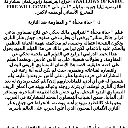
SWALLOWS OF KABUL
اخراج الفرنسية زابوبريتمان بمشاركة
الفرنسية إيليا جوبيه، وفيلم ” النار تأتي ”
FIRE WILL COME
للمخرج الأسباني أوليفييه لاكس.
1- ” حياة مخبأة ” و المقاومة ضد النازية
فيلم ” حياة مخبأة ” لتيرانس مالك يحكي عن فلاح نمساوي يدعي
“فرانز جاكارستاتر” يرفض أن يحارب في صفوف جيش هتلر النازي،
وتكون النتيجة اعتقاله وحبسه، ثم محاكمته بتهمة الخيانة العظمي
والحكم عليه بالاعدام، لكن تيرانس مالك في هذا الفيلم البديع، يحول
هذا الخيط الدرامي الرفيع في الفيلم الى ملحمة تحكي عن
المقاومة، و بطولات شعبية، على يد أناس عاديين، ويعتمد الفيلم
على قصة حقيقية، قصة هذا الإنسان النمساوي الريفي البطل،
وانتصاره لقناعاته وضميره، حيث لم يكن لديه أية رغبة في
المشاركة في حرب يشنها هتلر ،على أناس لم يعتدوا عليه، ولم
يتسببوا له في أي أذى، فلماذايحاربهم إذن؟،ثم كيف يريدون له بعد
احتلال النازي لوطنه، أن يترك زوجته وعياله وبيته في أعماق الريف
النمساوي البديع المحتل، وفي حضن تلك الطبيعة الساحرة، ويسافر
الى ألمانيا، ضمن الشباب النمساوي المجند للمشاركة في الحرب،
وهو يقتاد كالقطيع ،ويودع أهله ووطنه، للانخراط في جيش هتلر
النازي الألماني المجنون الذي أعلن الحرب على العالم بأسره.
فيلم ” حياة مخبأة ” ليس فيلما عن حياة فرانز الفلاح النمساوي في