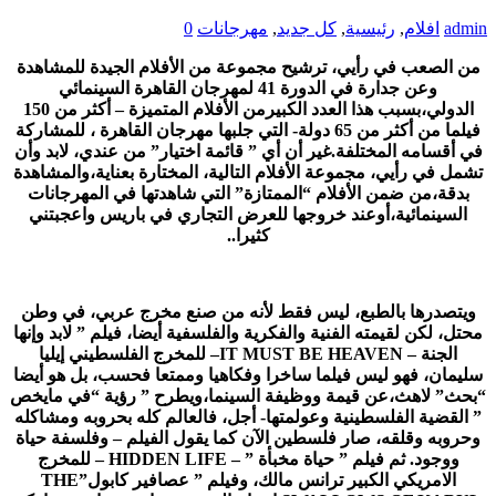
admin
افلام
,
رئيسية
,
كل جديد
,
مهرجانات
0
من الصعب في رأيي، ترشيح مجموعة من الأفلام الجيدة للمشاهدة
وعن جدارة في الدورة 41 لمهرجان القاهرة السينمائي
الدولي،بسبب هذا العدد الكبيرمن الأفلام المتميزة – أكثر من 150
فيلما من أكثر من 65 دولة- التي جلبها مهرجان القاهرة ، للمشاركة
في أقسامه المختلفة.غير أن أي ” قائمة اختيار” من عندي، لابد وأن
تشمل في رأيي، مجموعة الأفلام التالية، المختارة بعناية،والمشاهدة
بدقة،من ضمن الأفلام “الممتازة” التي شاهدتها في المهرجانات
السينمائية،أوعند خروجها للعرض التجاري في باريس واعجبتني
كثيرا..
ويتصدرها بالطبع، ليس فقط لأنه من صنع مخرج عربي، في وطن
محتل، لكن لقيمته الفنية والفكرية والفلسفية أيضا، فيلم ” لابد وإنها
الجنة –
IT MUST BE HEAVEN
– للمخرج الفلسطيني إيليا
سليمان، فهو ليس فيلما ساخرا وفكاهيا وممتعا فحسب، بل هو أيضا
“بحث” لاهث،عن قيمة ووظيفة السينما،ويطرح ” رؤية “في مايخص
” القضية الفلسطينية وعولمتها- أجل، فالعالم كله بحروبه ومشاكله
وحروبه وقلقه، صار فلسطين الآن كما يقول الفيلم – وفلسفة حياة
ووجود. ثم فيلم ” حياة مخبأة ” –
HIDDEN LIFE
– للمخرج
الامريكي الكبير ترانس مالك، وفيلم ” عصافير كابول”
THE