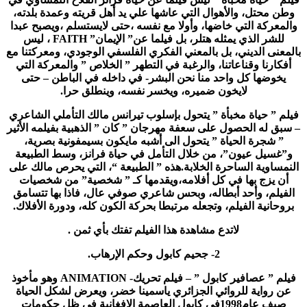
وطن محتل، والأهوال التي عاشها علي يد أهل قريته وعمدة بلدته،
والمعركة التي خاضها، وأولا مع نفسه ،حتى لايستسلم ،ويصبح عبدا
للشر الذي يمثله هتلر، بل فيلما عن” الإيمان”
FAITH
، ليس
بالمعنى الديني، بل بالمعني الفكري الفلسفي الوجودي، ومعركتنا مع
أفكارنا وقناعاتنا، والرغبة في التطهر ” الخلاص ” والمعركة التي
يخوضها كل واحد منا نحن البشر- في داخله في الباطن – حتى
لايخون ضميره، ويخسر نفسه، وينطلق حرا.
فيلم ” حياة مخبأة ” يتحول بإسلوب تيرانس مالك التأملي الشاعري
– سبق له الحصول على سعفة مهرجان ” كان ” الذهبية بفيلمه الأثير
” شجرة الحياة ” يتحول الى أشبه مايكون بسيمفونية بصرية،
و”غسيل عيون”، من خلال التأمل في حياة فرانز، وسط الطبيعة
النمساوية الساحرة الخلابة.هذه ” الطبيعة “، التي يحرص مالك على
أن يزج بها في كل أفلامه،ويقدمها كـ ” شخصية” من شخصيات
الفيلم، وأحد أبطاله، وبحس شاعري صوفي عال، فاذا بها تتسامق
بروحانية الفيلم، وتجعله مرتبطا بحركة الكون كله، ودورة الأفلاك.
لاتدع مشاهدة هذا الفيلم تفتك بأي ثمن .
2- جحيم كابول وحكم الإرهاب.
فيلم ” عصافير كابول ” – فيلم تحريك-
ANIMATION
وهو مأخوذ
عن رواية للروائي الجزائري ياسمينا خضر، ويعرض لشكل الحياة
صيف عام1998في كابول العاصمة الافغانية في ظل حكومات