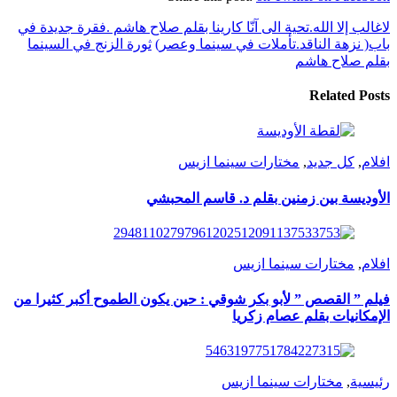
لاغالب إلا الله.تحية الى آنّا كارينا بقلم صلاح هاشم .فقرة جديدة في
باب( نزهة الناقد.تأملات في سينما وعصر)
ثورة الزنج في السينما
بقلم صلاح هاشم
Related Posts
افلام
,
كل جديد
,
مختارات سينما ازيس
الأوديسة بين زمنين بقلم د. قاسم المحبشي
افلام
,
مختارات سينما ازيس
فيلم ” القصص ” لأبو بكر شوقي : حين يكون الطموح أكبر كثيرا من
الإمكانيات بقلم عصام زكريا
رئيسية
,
مختارات سينما ازيس