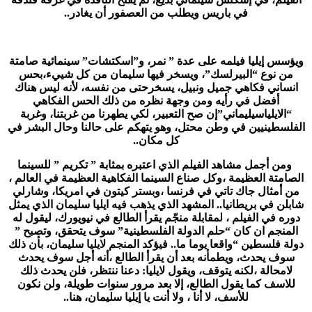
في باريس ويطلب من العصفور أن يغادر..
ويؤسس إيليا فيلمه على عدة ” نمر، و”اسكتشات” سينمائية صامتة
من نوع “البيرلسك”، ويسخر فيها سليمان من كل شييء،بحس
انساني فكاهي جميل ونبيل، يسخرحتى من نفسه، لأنه ليس هناك
أفضل في رأيه ومن وجهة نظره من ذلك الحس الفكاهي
“الايلياسيليماني”إن صح التعبير، لكي يطهرنا من غربتنا، وغربة
الفلسطينيين في وطن محتل، وهو يتهكم على حالنا وحال البشر في
كل مكان..
ومن أجمل مشاهد الفيلم الذي اعتبره بمثابة ” تكريم ” للسينما
الصامتة العظيمة ،وكل صناع السينما الفكاهية العظيمة في العالم ،
من أمثال جاك تاتي في فرنسا ،وبستر كيتون في امريكا، وشارلي
شابلن في بريطانيا.. المشهد الذي يذهب فيه ايليا سليمان الذي يمثل
دوره في الفيلم ، لمقابلة منجّم يقرأ الطالع في نيويورك، ليقول له
المنجم ان كان “حلم الدولة الفلسطينية” سوف يتحقق، وتصبح ”
دولة فلسطين “واقعا يوما ما.. فيؤكد المنجم لايليا سليمان، بأن ذلك
سوف يحدث، ويطمأنه بعد أن يقرأ الطالع ،أنه أجل سوف يحدث
لامحالة ،لكنه يتوقف، ويقول لايليا: دعنا ننتظر، فلن يحدث ذلك
للاسف كما يقول الطالع، إلا بعد مرور سنوات طويلة، ولن نكون
للأسف، لا أنا ، ولا أنت يا إيليا سليمان، هنا..