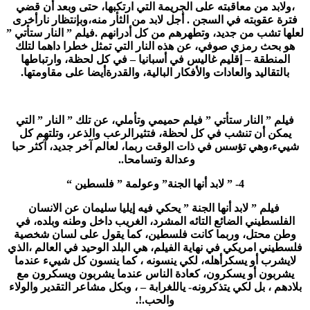
،ولابد من معاقبته على الجريمة التي ارتكبها، حتى وبعد أن قضي
فترة عقوبته في السجن . أجل لابد من الثأر منه،وبإنتظار نارأخرى
لعلها تشب من جديد، وتطهرهم من كل أدرانهم .فيلم ” النار ستأتي ”
هو بحث رمزي صوفي، عن هذه النار التي تمثل خطرا داهما لتلك
المنطقة – إقليم غاليس في أسبانيا – في كل لحظة، وارتباطها
بالتقاليد والعادات والأفكار البالية، والقدرةأيضا على مقاومتها.
فيلم ” النار ستأتي ” فيلم حميمي وتأملي، عن تلك ” النار ” التي
يمكن أن تنشب في كل لحظة، فتثيرالرعب والذعر، وتلتهم كل
شييء،وهي تؤسس في ذات الوقت ربما، لعالم آخر جديد، آكثر حبا
وعدالة وتسامحا..
4- ” لابد أنها الجنة” وعولمة ” فلسطين “
فيلم ” لابد أنها الجنة ” يحكي فيه إيليا سليمان عن الانسان
الفلسطيني الضائع التائه المشرد، الغريب داخل وطنه وبلده، في
وطن محتل، وربما كانت فلسطين، كما يقول على لسان شخصية
فلسطيني امريكي في نهاية الفيلم، هي البلد الوحيد في العالم ،الذي
لايشرب أو يسكرأهله، لكي ينسونه ، كما ينسون كل شييء عندما
يشربون أو يسكرون، كعادة الناس عندما يشربون ويسكرون مع
بلادهم ، بل لكي يتذكرونه- ياللغرابة – ، وبكل مشاعر التقدير والولاء
والحب.!.