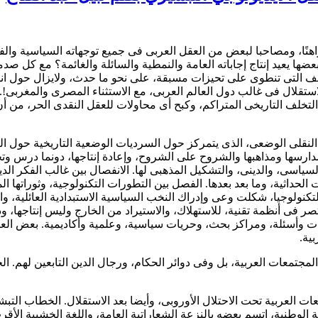
هنًا، ومصاحبا لبعض من العقل العربى فى جميع توجهاته السياسية والفكرية
ل بعضها يعيد إنتاج إجاباته العامة والنمطية والسائلة والغائمة؟ مع كل
أو هشاشة بناء دولة ما بعد الاستقلال فى غالب دول العالم العربى، مع الاستثناء المص
تخلف التاريخى المتراكم، وكبح أى محاولات للعقل النقدى الحر، من أن 
 النقلى الوضعى، الذى يتمركز حول السرديات الوضعية التاريخية حول ا
ارسها ومذاهبها والشروح على الشروح، وإعادة إنتاجها، دونما درس وتحل
لسياسى، والدينى، والتشكيل المذهبى لها. الانفصال بين غالب الفكر الد
داثية، وما بعد بعدها. الفصل بين التطورات التكنولوجية، وثوراتها المتعا
تكنولوجيا، شكلت وعى وإدراك النخب السياسية الاستبدادية العائلية، وا
صر فى أنظمة تقنية، للاستهلاك، والاستيراد من الخارج وليس إنتاجها، وذل
فات وأسئلة، ومراكز بحث، وحريات سياسية، وعلمية وأكاديمية. بعض ا
ية.
المجتمعات العربية، بل وفى دوائر الحكام، ورجال الدين التابعين لهم. ا
عات العربية تحت الاحتلال الأوروبى، وأيضا بعد الاستقلال. الخطاب التب
ة الوطنية، اتسم بعضه بالنزعة الشعاراتية العامة، واللغة الخشبية الأقر