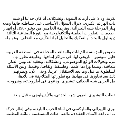
، ودالا على أزماته البنيوية، وتشكلاته، أيا كان حداثيا أو شبه
 صدمات الهزائم الكبرى، لايزال السؤال الأساسى على بساطته قائما ومعه
إجاباته، وبعض من السرود الانطباعية المرسلة، ومعها بعض من المواقف التى تنطوى على تحيزات مسبقة، على نحو ما حدث، ولايزال حول انهيار المرحلة شبه الليبرالية، وهزيمة الخامس من يونيو 1967، أو انهيار
رى والمغربى!. صدمات التطورات العلمية والتكنولوجية مع الثورة الصناعية الثالثة
يتناول بالبحث والتفكيك والتحليل لماذا نتكيف مع التخلف، وعوامله،
لنصوص المؤسسة للديانات والمذاهب المختلفة فى المنطقة العربية،
يل سوسيو – تاريخى لها، فى مراكز إنتاجها، وطبيعة تطوراتها،
ينى، وتحولات الواقع الموضوعى، ومشكلاته، وتعقيداته، وبين الفكر
قبة، وبينما وراءها علميا، وفلسفيا، وثقافيا، وقيميا، وبين الأسئلة
لسلطوية ما قبل وما بعد الاستقلال عربيا، وحتى الآن، ونظرتهم
ك بعد تجاوزها فى مهادها مع تطوراتها المتلاحقة فى بلادها،
لعقل العربى شبه الحداثى، تبشيرى، ودعوى فى أطروحاته، وشروحه
لخطاب التبشيرى العربى شبه الحداثى، والأيديولوجى – قبل وبعد
شيرى الليبرالى والماركسى فى اثناء الحرب الباردة، وفى إطار حركة
ب إلى لغة الإيمان العقيدى، والصراطات المستقيمة وثنائية الوطنية،