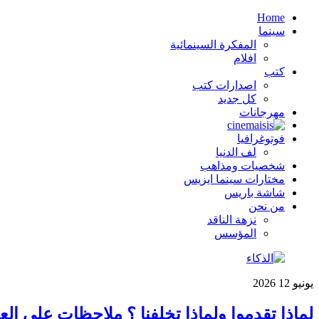
Home
سينما
المفكرة السينمائية
افلام
كتب
اصدارات كتب
كل جديد
مهرجانات
فوتوغرافيا
لف الدنيا
شخصيات ومذاهب
مختارات سينما ايزيس
شاشة باريس
من نحن
نزهة الناقد
المؤسس
يونيو
12
2026
لماذا تقدموا ولماذا تخلفنا ؟ ملاحظات على الع