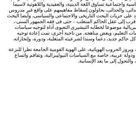
ية واجتماعية تساوق اللغة الدينية، والعقيدية واللاهوتية لاسيما
حداثى، والحداثى، يحاولون إسقاط مفاهيمهم على واقع غير مدروس
يود على حريات البحث التاريخى والاجتماعى والسياسى، وأيضا البحث
 أقرب إلى عقل الحاكم المتغلب – حتى فى فقه الجمهور السنى-،
مبريالية موضوعا لخطابه التبشيرى التعبوى آداة لتوجيه سياسات
اسات التعليم، وبعض مناهجه. من ناحية أخرى، تمت إعادة توجيه
 حاكم جديد، دعما وسندا لشرعيته المتغلبة، ودوره، وإنجازاته.
روز الحروب الهوياتية، على الهوية القومية الجامعة نظرا للنزعة
ولة عربية، خاصة مع السياسات النيوليبرالية، وتفاقم واتساع
لتحول إلى ما بعد الإنسانية.