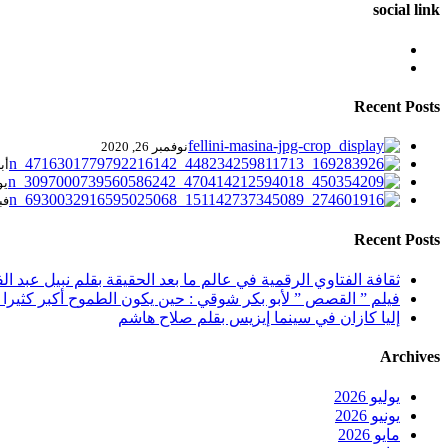
social link
Recent Posts
نوفمبر 26, 2020
أبري
يولي
فبرا
Recent Posts
ثقافة الفتاوي الرقمية في عالم ما بعد الحقيقة بقلم نبيل عبد الف
فيلم ” القصص ” لأبو بكر شوقي : حين يكون الطموح أكبر كثيرا 
إليا كازان في سينما إيزيس بقلم صلاح هاشم
Archives
يوليو 2026
يونيو 2026
مايو 2026