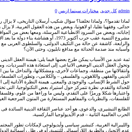
admin
كل جديد
,
مختارات سينما ازيس
0
لماذا تقدموا؟، ولماذا تخلفنا؟ سؤال شكيب أرسلان التاريخى، لا يزال را
حداثى، وفقهيا نقليا، او لاهوتيا، وبعض من هذه العقول العربية، لا يزا
مشروع التنمية عقب حرب أكتوبر 1973، 
والرابعة، كاشفة عن حالة من التكيف الدولتى، والسلطوى العربى مع ال
وأسبابه منذ صدمة الحداثة مع مدافع نابليون، وحتى الآن؟
ثمة عديد من الأسباب يمكن طرح بعضها فيما يلى: هيمنة العقل الدينى
وتحول العقل الدينى الوضعى الاتباعى، إلى استعادة هذه السرديات، ومد
وانتقالاتها من منطقة، وجماعات لأخرى، ومشكلاتها، والتداخل ما بين ا
الدينى والفقهى واللاهوتى، والفلسفى – والكلامى-، وتطورات الفلسفات الح
حول الشرط الإنسانى، والوجودى والمعنى. هيمنة النظرة الآداتية إلى ال
للحداثة والتقدم، نظرة تتمركز حول استيراد بعض التكنولوجيا، التى تخت
واعتبارها شكلا ورمزًا على التقدم، وليس ما وراءها من علوم، وفلس
للفلسفات، والنظريات والمفاهيم المستعارة من المتون المرجعية الغرب
الطابع التبشيرى، والدعوى، هو أحد عناصر الثقافة الدينية السائدة فى 
الحرب العالمية الثانية – قدم الأيديولوجيا الماركسية،
والليبرالية الغربية، كتبشير سياسى وأيديولوجى لإمكانات تطور المجتم
عدم الانحياز، والطريق اللارأسمالى للتنمية، أو فى ظل رأسمالية الدول