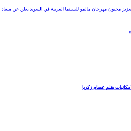
لعزيز مخيون
مهرجان مالمو للسينما العربية في السويد يعلن عن ميعاد الدورة 17 لع
مكانيات بقلم عصام زكريا