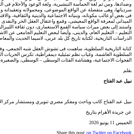
وضدادها، ومن ثم لغة الحماسة التبشيرية، ولغة الوعود والأحلام فى التق
سردياتها، وهى منفصلة عن الواقع الموضوعى، ومحمولاته وتعقيداته و
فى بعض أو غالب مكوناته، وبنياته الاجتماعية والدينية والثقافية، و
الميدانى لمعرفة الواقع المعيشى، وقمع واعتقال العقل الحر والنقدى 
واستند إلى بعض ميراث سياسة القمع الاستعمارى، دون ثقافة الليبرالي
التعليم – التعليم العام، والدينى، وأيضا لبعض التعليم الجامعى عن ا
الدراسات التاريخية، لكتابة تاريخ كل بلد عربى، لاسيما الحديث والم
كتابة التاريخية السلطوية، ساهمت فى تشوش العقل شبه الجمعى، وفى إ
السلطوية الغاشمة، وغياب نظم تمثيلية ديمقراطية، تكرس الحريات الع
الفجوات الاجتماعية، وهشاشة الفئات الوسطى – الوسطى، والصغيرة، وا
بقلم
نبيل عبد الفتاح
نبيل عبد الفتاح كاتب وباحث ومفكر مصري تنويري ومستشار مركز الأه
عن جريدة الأهرام بتاريخ
الخميس 11 يونيو 2026
Share this post:
on Twitter
on Facebook