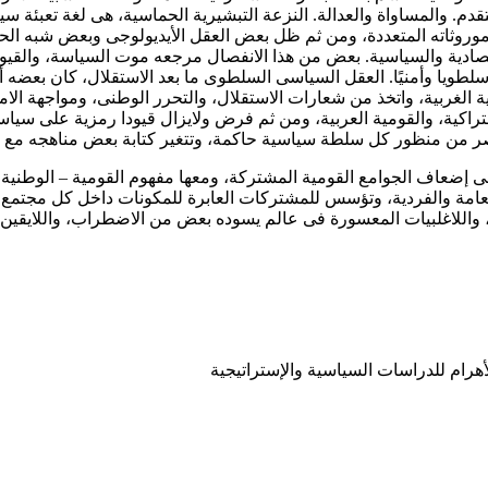
دم. والمساواة والعدالة. النزعة التبشيرية الحماسية، هى لغة تعبئة سياس
موروثاته المتعددة، ومن ثم ظل بعض العقل الأيديولوجى وبعض شبه ال
الاقتصادية والسياسية. بعض من هذا الانفصال مرجعه موت السياسة، والق
سلطويا وأمنيًا. العقل السياسى السلطوى ما بعد الاستقلال، كان بعضه
ة الغربية، واتخذ من شعارات الاستقلال، والتحرر الوطنى، ومواجهة الا
لاشتراكية، والقومية العربية، ومن ثم فرض ولايزال قيودا رمزية على سي
عاصر من منظور كل سلطة سياسية حاكمة، وتتغير كتابة بعض مناهجه مع كل
ضعاف الجوامع القومية المشتركة، ومعها مفهوم القومية – الوطنية، وب
امة والفردية، وتؤسس للمشتركات العابرة للمكونات داخل كل مجتمع ود
للاغلبيات المعسورة فى عالم يسوده بعض من الاضطراب، واللايقين، وا
رام للدراسات السياسية والإستراتيجية