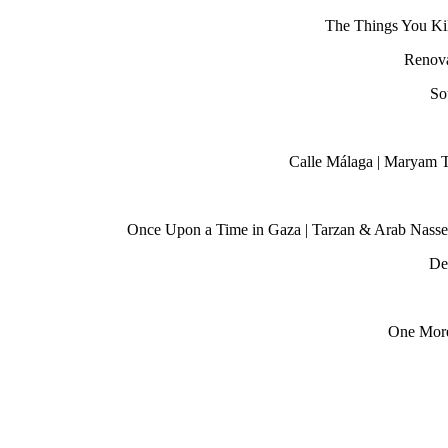
The Things You Kill
Renova
So
Calle Málaga | Maryam T
Once Upon a Time in Gaza | Tarzan & Arab Nasser |
De
One More