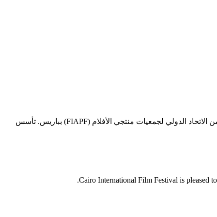
يعد مهرجان القاهرة السينمائي الدولي أحد أعرق المهرجانات في العالم العربي وأفريقيا، والوحيد في المنطقة الذي يحمل تصنيف الفئة “A” من الاتحاد الدولي لجمعيات منتجي الأفلام (FIAPF) بباريس. تأسس
Cairo International Film Festival is pleased 