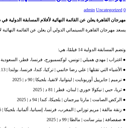
admin
Uncategorized
0
مهرجان القاهرة يعلن عن القائمة النهائية لأفلام المسابقة الدولية في دور
يسعد مهرجان القاهرة السينمائي الدولي أن يعلن عن القائمة النهائية لأفلام المسا
وتضم المسابقة الدولية 14 فيلمًا، هي:
● اغتراب | مهدي هميلي | تونس، لوكسمبورج، فرنسا، قطر، السعودية | 120 د | 025
● الأشياء التي تقتلها | علي رضا خاتمي | تركيا، كندا، فرنسا، بولندا | 113 د | 2025
● ترميم | جابرييل أوربونايت | ليتوانيا، لاتفيا، بلجيكا | 90 د | 2025
● ثريا، حبي | نيكولا خوري | لبنان، قطر | 81 د | 2025
● الركض الصامت | مارتا بيرجمان | بلجيكا، كندا | 94 د | 2025
● زنقة مالقة | مريم توزاني | المغرب، فرنسا، إسبانيا، ألمانيا، بلجيكا | 116 د | 2025
● صفصافة | بيتر سانت | مالطا | 99 د | 2025