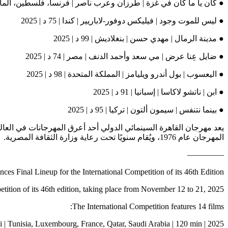
● كان يا ما كان في غزة | طرزان وعرب ناصر | فرنسا، فلسطين، ألمانيا، البرتغ
● ليس للموت وجود | فيليكس دوفور-لاباريير | كندا | 75 د | 2025
● مدينة الرمال | مهدي حسن | بنغلاديش | 99 د | 2025
● ضايل عِنا عرض | مي سعد وأحمد الدنف | مصر | 74 د | 2025
● اليعسوب | بول أندرو ويليامز | المملكة المتحدة | 98 د | 2025
● ابن | ناتشو لاكاسا | إسبانيا | 91 د | 2025
● بينما نتنفس | سيمون ألتون | تركيا | 95 د | 2025
المهرجان عام 1976، ويُقام سنويًا تحت رعاية وزارة الثقافة المصرية.
————–
nces Final Lineup for the International Competition of its 46th Edition
etition of its 46th edition, taking place from November 12 to 21, 2025.
The International Competition features 14 films:
i | Tunisia, Luxembourg, France, Qatar, Saudi Arabia | 120 min | 2025