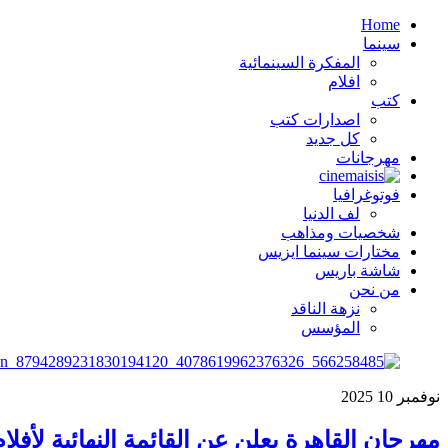
Home
سينما
المفكرة السينمائية
افلام
كتب
اصدارات كتب
كل جديد
مهرجانات
فوتوغرافيا
لف الدنيا
شخصيات ومذاهب
مختارات سينما ايزيس
شاشة باريس
من نحن
نزهة الناقد
المؤسس
نوفمبر
10
2025
مهرجان القاهرة يعلن عن القائمة النهائية لأفلام