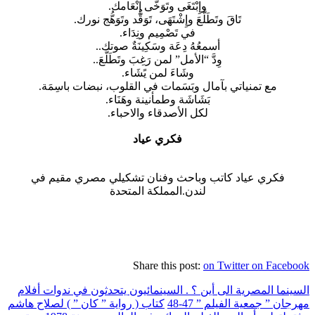
وإِبْتَغَى وتَوَخَّى إِنْعَامك.
تَاقَ وتَطَلَّعَ وإِشْتَهَى، تَوَقُّد وتَوَهُّج نورك.
في تَصْمِيم ونِدَاء.
أسمعُهُ دِعَة وسَكِينَةٌ صوتك..
وِدَّ “الأمل” لمن رَغِبَ وتَطَلَّعَ..
وشَاءَ لمن يًشَاء.
مع تمنياتي بآمال وبَسَمات في القلوب، نبضات باسِمَة.
بَشَاشَة وطمأنينة وهَنَاء.
لكل الأصدقاء والاحباء.
فكري عياد
فكري عياد كاتب وباحث وفنان تشكيلي مصري مقيم في
لندن.المملكة المتحدة
Share this post:
on Twitter
on Facebook
السينما المصرية الى أين ؟ . السينمائيون يتحدثون في ندوات أفلام
مهرجان ” جمعية الفيلم ” 47-48
كتاب ( رواية ” كان ” ) لصلاح هاشم