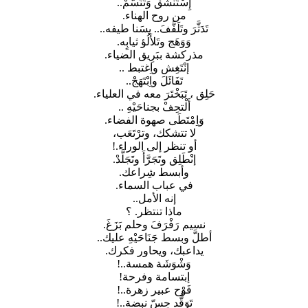
إِسْتَنْشَق وَتَنَسَّمْ..
من روح الهناء.
تَدَثَّرَ وتَلَفَّفَ.. بسَنا طيفه..
وَوَهَج وتَلأَلُؤ ثيابٍه.
مذركشة ببَرِيق الضياء.
إنْتَغِش واِغتبط ..
تَفَائَلَ واِبْتَهَجْ..
حَلِق ، تَبَخْتَرَ معه في العلياء.
أَلْتحِفْ بجناحَيْهِ ..
وَاِمْتَطَى صهوة الفضاء.
لا تتشكك، وترْتَعَب،
أو تنظر إلى الوراء.!
إنْطَلِق وتَجَرَّأَ وتَجَلَّدْ.
وأبسط شِراعك.
في عباب السماء.
إنه الأمل..
ماذا تنتظر. ؟
نسيم رَفْرَفَ وحلم بَزَغَ.
أطلَّ وبسط جَنَاحَيْهِ عليك..
يداعبك، ويحاور فكرك.
وَشْوَشَة همسة..!
إبتسامة وفرحة!
فَوْح عبير زهرة..!
تَوَقُّد حِسّ نبضة..!