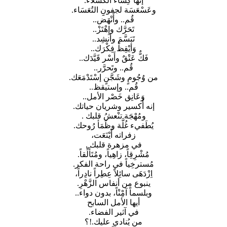
إنها كِساء الكسلاء.
وعَسْعَسَة لجفونِِ التُعَسَاء.
قُم.. وأَنْهَض..
تَحَرَّك وإِهْتَزْ..
تَبَسَّمَ وأنشِد..
وَأيْقِظْ فِكْرَك..
فَكٌّ عَتْقٌ وأَسْر قَيَّدَك..
قُم.. وتَحرَّر..
من وُجُومٍ وشَجَّنٍ إسْتَدْمَعَك.
قُم.. وإستيقظ..
وَعَانِق خَصْر الأمل..
إنه أُكسير وشريان حياتك.
ومُهْجَة تنْعشُ قلبك .
يُطَفيء غُلَّة وظَمَأ رُوحك.
زفراته أَيْنَعَت،
في مزهرة قلبك .
مُشْرِقِاً، زاهِياً، ومُتَأَلِّقاً.
مُسترخِياً في راحة الفكر.
اِزْدَهَى سائِلاً عِطِراً نادِراً،
ينبوع من أنفاس الزَّهْرِ.
وبلسماً آمِْنْاً، بدون دواء..
أيها الأمل السابح
في آثير الفضاء.
من يُنادي عليك.!؟