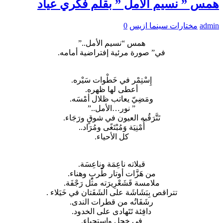
همس ” نسيم الأمل ” بقلم فكري عياد
admin
مختارات سينما ازيس
0
همس “نسيم الأمل..”
في” صورة مرئية إفتراضية أمامه.
إِسْتِمْر في خَطْوات سَيْره.
أعطى لها ظهره.
ومَضِيّ يعاتب ظلال أمْسَه.
” نور…الأمل..”
تَتَّرَقُبه العيون في شوقٍ ورَجَاء.
أُمْنِيَة وَمُبْتَغًى ومُرَاد..
كل الأحياء.
قبلاته ناعِمَة وناعِسَة.
من هَزَّات أوتار طّربٍٍ وهناء.
ملامسة قَشَعْرِيرَته مثل رَجْفَة.
تتراقص بِبَشَاشَة على الشَفَتان في خَيَلاء .
رشَفَاتُه من قطرات الندى.
دافِئة تَتَهادى على الخدود.
في خجل وإستحياء.