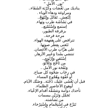
“نور.. الأمل “
يناديك من نَغَّصَات وكُرْبَة الشَقَاء..
ومراوغة ودهاء الوباء .
إنْتَغِش.. تَفَائَلَ وإِبْتَهَجْ..
في بَشَاشَة طرب وبَهاء.
اِستمع وإسْتَمْتِع..
بزقزقة الطيور،
مرِحة فرِحة..
تتراقص على هفهفة الهواء.
تَتَغنى بِعِطْر صوتِها.
على هزَّاتِ طربِ الأغصان.
تنتشي بشَذا وَعَبِير الأزهار.
اِسْتَقي وَإِرْتَوِى..
من تَأَجُّج وَتَلأَلُؤ،
وَنَفْحَة نور الأمل ..
في رِحَاب صَحْوَة كل صباح.
أو غَفْوَة وهُجُوع المساء.
قبل أن تَغْشَى عليك، دُجْنَة.. وَضَنْك الأيام.
أوهوج الأعاصير الظلماء.
تأخذك دوامة ومَشَقَّة أقدام الإعْياء.
تَجَمَّل وَتَزَيَّن ببسمات
من بَشاشته.
تَبَرَّجَ في إِسْتِجْمام وإِسْتِرْخاء.