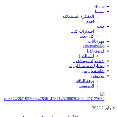
Home
سينما
المفكرة السينمائية
افلام
كتب
اصدارات كتب
كل جديد
مهرجانات
فوتوغرافيا
لف الدنيا
شخصيات ومذاهب
مختارات سينما ايزيس
شاشة باريس
من نحن
نزهة الناقد
المؤسس
فبراير
2
2022