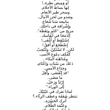
أو وَمِيض نظرة..!
إنها بساط الأحلام.
وسحر طير الأنغام.
وشدو من لحن الأمال..
ينابيعه سَنا شُعَاع.
وإِشْراقة في داخلك.
مزيج من “حُلمٍ ويَقَظَة”.
اِنْدَمَجَا في أنفاسك .
إسْتَيْقِظ أو أَغْفَى.!
إِضْطَجَعَ أو أَفقْ.!
لكن.. لا تَسْتَكِنْ، وتَنْتَحِبْ.
كَفْكِف دِمُوع الآسى،
ومُدَاهَنَة البكاء ..
دَعَكَ من سُبَاتِ وإعْتَام،
وخِدَاع الأمسِ..
“قد إِنْقَضَى، وأَفِلَ
ما مَضَى..
إِرْتَدَّ وَرَحَلَ،
إلى الوراء.”
لماذا تفرك في عَيْنَيْكَ.
تنتظر شَفَقَة وعطف الرِثًاء.؟
أُترك الحَسْرَة..
وعَتَّمَة الظَّلام..