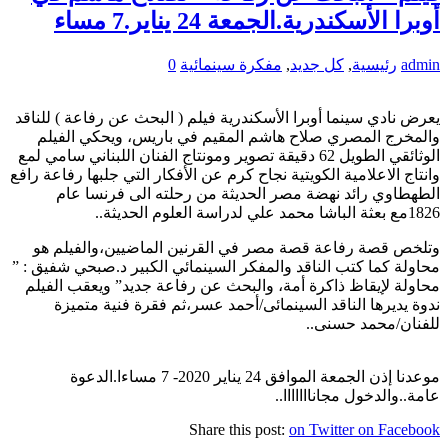
أوبرا الأسكندرية.الجمعة 24 يناير.7 مساء
admin
رئيسية
,
كل جديد
,
مفكرة سينمائية
0
يعرض نادي سينما أوبرا الأسكندرية فيلم ( البحث عن رفاعة ) للناقد
والمخرج المصري صلاح هاشم المقيم في باريس، ويحكي الفيلم
الوثائقي الطويل 62 دقيقة تصوير ومونتاج الفنان اللبناني سامي لمع
وانتاج الاعلامية الكويتية نجاح كرم عن الأفكار التي جلبها رفاعة رافع
الطهطاوي رائد نهضة مصر الحديثة من رحلته الى فرنسا عام
1826مع بعثة الباشا محمد علي لدراسة العلوم الحديثة..
وتلخص قصة رفاعة قصة مصر في القرنين الماضيين،والفيلم هو
محاولة كما كتب الناقد والمفكر السينمائي الكبير د.صبحي شفيق : ”
محاولة لإيقاظ ذاكرة أمة، والبحث عن رفاعة جديد” ويعقب الفيلم
ندوة يديرها الناقد السينمائى/أحمد عسر،ثم فقرة فنية متميزة
للفنان/محمد حسنى..
موعدنا إذن الجمعة الموافق 24 يناير 2020- 7 مساءا.الدعوة
عامة..والدخول مجانااااااا..
Share this post:
on Twitter
on Facebook