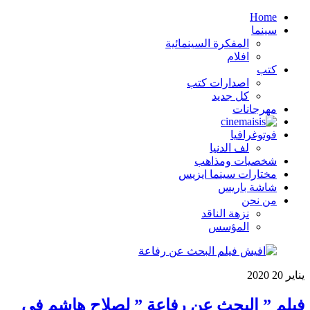
Home
سينما
المفكرة السينمائية
افلام
كتب
اصدارات كتب
كل جديد
مهرجانات
فوتوغرافيا
لف الدنيا
شخصيات ومذاهب
مختارات سينما ايزيس
شاشة باريس
من نحن
نزهة الناقد
المؤسس
يناير
20
2020
فيلم ” البحث عن رفاعة ” لصلاح هاشم في