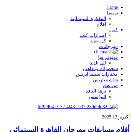
Home
سينما
المفكرة السينمائية
افلام
كتب
اصدارات كتب
كل جديد
مهرجانات
فوتوغرافيا
لف الدنيا
شخصيات ومذاهب
مختارات سينما ايزيس
شاشة باريس
من نحن
نزهة الناقد
المؤسس
أكتوبر
12
2025
أفلام مسابقات مهرجان القاهرة السينمائي