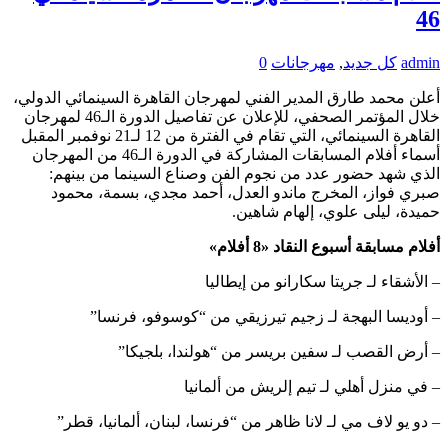
46
admin
كل جديد
,
مهرجانات
0
أعلن محمد طارق المدير الفني لمهرجان القاهرة السينمائي الدولي،
خلال المؤتمر الصحفي، للإعلان عن تفاصيل الدورة الـ46 لمهرجان
القاهرة السينمائي، التي تقام في الفترة من 12 لـ21 نوفمبر المقبل
أسماء أفلام المسابقات المشاركة في الدورة الـ46 من المهرجان
الذي شهد حضور عدد من نجوم الفن وصناع السينما من بينهم:
صبري فواز، المخرج ماندو العدل، أحمد مجدي، بسمة، محمود
حميدة، ليلى علوي، إلهام شاهين.
أفلام مسابقة أسبوع النقاد «8 أفلام»
– الأشقاء لـ جريتا سكارانو من إيطاليا
– أوديسا البهجة لـ زجيم تيرزيقي من “كوسوفو، فرنسا”
– أرض القصب لـ سفين بريسر من “هولندا، بلجيكا”
– في منزل أهلي لـ تيم إلريش من ألمانيا
– دو يو لاف مي لـ لانا ظاهر من “فرنسا، لبنان، ألمانيا، قطر”