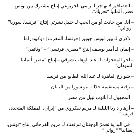
– العصافير لا تهاجر لـ رامي الجربوعي إنتاج مشترك بين تونس،
قطر، ألمانيا “تحريك”.
– أنا.. من حادث أو من الحب لـ خليل تشرتي إنتاج “فرنسا، سوريا”
“روائي”
– ذكرى لـ بيير-لويس جوبير | فرنسا، المغرب | دوكيودراما
– إيمان لـ أمير يوسف إنتاج “مصري فرنسي” – “وثائقي”
– آخر المعجزات لـ عبد الوهاب شوقي – إنتاج “مصر، ألمانيا،
السودان”
– شوارع القاهرة لـ عبد الله الطايع من فرنسا
– رقبة مستقيمة جدًا لـ نيو سورا من اليابان
– المجهول لـ أبانوب نبيل من مصر
– أزهار داريا الليلية لـ مريم تفكروي من “إيران، المملكة المتحدة،
فرنسا”
– في البداية تحمرّ الوجنتان ثم نعتاد لـ مريم الفرجاني إنتاج “تونس،
إيطاليا” “روائي”