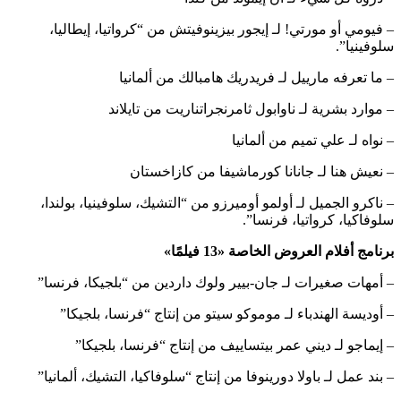
– فيومي أو مورتي! لـ إيجور بيزينوفيتش من “كرواتيا، إيطاليا،
سلوفينيا”.
– ما تعرفه مارييل لـ فريدريك هامبالك من ألمانيا
– موارد بشرية لـ ناوابول ثامرنجراتناريت من تايلاند
– نواه لـ علي تميم من ألمانيا
– نعيش هنا لـ جانانا كورماشيفا من كازاخستان
– ناكرو الجميل لـ أولمو أوميرزو من “التشيك، سلوفينيا، بولندا،
سلوفاكيا، كرواتيا، فرنسا”.
برنامج أفلام العروض الخاصة «13 فيلمًا»
– أمهات صغيرات لـ جان-بيير ولوك داردين من “بلجيكا، فرنسا”
– أوديسة الهندباء لـ موموكو سيتو من إنتاج “فرنسا، بلجيكا”
– إيماجو لـ ديني عمر بيتساييف من إنتاج “فرنسا، بلجيكا”
– بند عمل لـ باولا دورينوفا من إنتاج “سلوفاكيا، التشيك، ألمانيا”