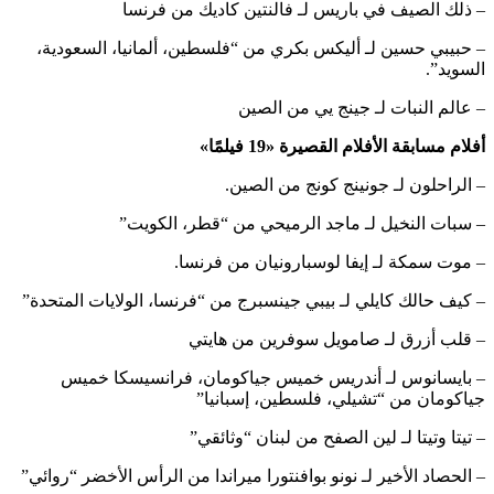
– ذلك الصيف في باريس لـ فالنتين كاديك من فرنسا
– حبيبي حسين لـ أليكس بكري من “فلسطين، ألمانيا، السعودية،
السويد”.
– عالم النبات لـ جينج يي من الصين
أفلام مسابقة الأفلام القصيرة «19 فيلمًا»
– الراحلون لـ جونينج كونج من الصين.
– سبات النخيل لـ ماجد الرميحي من “قطر، الكويت”
– موت سمكة لـ إيفا لوسبارونيان من فرنسا.
– كيف حالك كايلي لـ بيبي جينسبرج من “فرنسا، الولايات المتحدة”
– قلب أزرق لـ صامويل سوفرين من هايتي
– بايسانوس لـ أندريس خميس جياكومان، فرانسيسكا خميس
جياكومان من “تشيلي، فلسطين، إسبانيا”
– تيتا وتيتا لـ لين الصفح من لبنان “وثائقي”
– الحصاد الأخير لـ نونو بوافنتورا ميراندا من الرأس الأخضر “روائي”