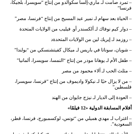
– تمرد صامت لـ ماري-إلسا سكوالدو من إنتاج “سويسرا، بلجيكا،
فرنسا”
– الحياة بعد سهام لـ نمير عبد المسيح من إنتاج “فرنسا، مصر”
– دوار كيم نوفاك لـ ألكسندر أو. فيليب من الولايات المتحدة
– روزمد لـ إيريك لين من الولايات المتحدةد
– شوبان، سوناتا في باريس لـ ميكال كفيتشنسكي من “بولندا”
– طفل الأم لـ يوهانا مودر من إنتاج “النمسا، سويسرا، ألمانيا”
– مثلث الحب لـ آلاء محمود من مصر
– من لا يزال حيًا لـ نيكولا واديموف من إنتاج “فرنسا، سويسرا،
فلسطين”
– العودة إلى الديار لـ نيرَج جايوان من الهند
أفلام المسابقة الدولية «12 فيلمًا»
– اغتراب لـ مهدي هميلي من “تونس، لوكسمبورج، فرنسا، قطر،
السعودية”.