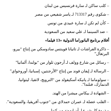
– كلب ساكن لـ سارة فرنسيس من لبنان
– شكوى رقم 713317 لـ ياسر شفيعي من مصر
– كأن لم تكن لـ سارة عبيدي من تونس
– ضد السينما لـ علي سعيد من السعودية
أفلام برنامج البانوراما الدولية «13 فيلما»
– ذاكرة الفراشات لـ تاتيانا فوينتس سادوسكي من إنتاج “بيرو،
البرتغال”
– رسائل من شارع وولف لـ أرجون تلوار من “بولندا، ألمانيا”
– الرسالة لـ إيفان فوند من إنتاج “الأرجنتين، إسبانيا، أوروجواي”
– سولوماما لـ يانيكه أسكيفولد من “النرويج، لاتفيا، ليتوانيا،
الدنمارك، فنلندا”.
– الشهادة لـ بيكاس ميشرا من الهند.
– القلب عضلة لـ عمران حمدلاي من “جنوب أفريقيا، والسعودية”.
– ذروة كل شيء لـ آن إيموند من كندا