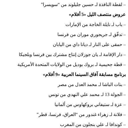
– لقطة النافذة لـ حسين جليلوند من “سويسرا”
عروض منتصف الليل «5 أفلام»
– باب لـ نايلة الخاجة من الإمارات
– تدفّق لـ جريجوري موران من فرنسا
– حمقى على النار لـ ديانا داي من اليابان
– دار الإقامة لـ يان جوزلان إنتاج مشترك بين فرنسا وبلجيكا
– قطة جحيمية لـ بروك بوديل من الولايات المتحدة الأمريكية
برنامج مسابقة آفاق السينما العربية «9 أفلام»
– بنات الباشا لـ محمد العدل من مصر
– الجولة 13 لـ محمد علي النهدي من تونس
– عزة لـ ستيفاني بروكهاوس من ألمانيا
– فلانة لـ زهراء غندور من “العراق، فرنسا، قطر”
– كوندافا لـ علي بنجلون من المغرب