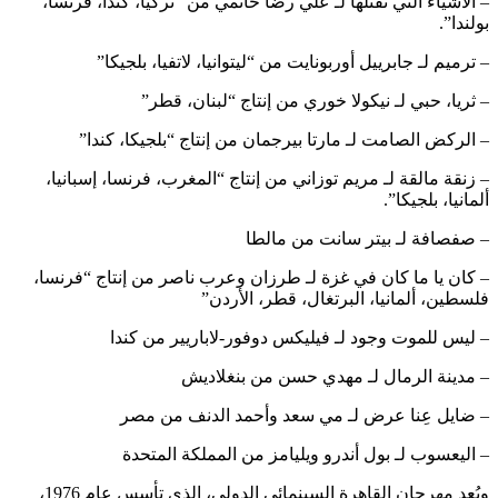
– الأشياء التي تقتلها لـ علي رضا خاتمي من “تركيا، كندا، فرنسا،
بولندا”.
– ترميم لـ جابرييل أوربونايت من “ليتوانيا، لاتفيا، بلجيكا”
– ثريا، حبي لـ نيكولا خوري من إنتاج “لبنان، قطر”
– الركض الصامت لـ مارتا بيرجمان من إنتاج “بلجيكا، كندا”
– زنقة مالقة لـ مريم توزاني من إنتاج “المغرب، فرنسا، إسبانيا،
ألمانيا، بلجيكا”.
– صفصافة لـ بيتر سانت من مالطا
– كان يا ما كان في غزة لـ طرزان وعرب ناصر من إنتاج “فرنسا،
فلسطين، ألمانيا، البرتغال، قطر، الأردن”
– ليس للموت وجود لـ فيليكس دوفور-لاباريير من كندا
– مدينة الرمال لـ مهدي حسن من بنغلاديش
– ضايل عِنا عرض لـ مي سعد وأحمد الدنف من مصر
– اليعسوب لـ بول أندرو ويليامز من المملكة المتحدة
ويُعد مهرجان القاهرة السينمائي الدولي، الذي تأسس عام 1976،