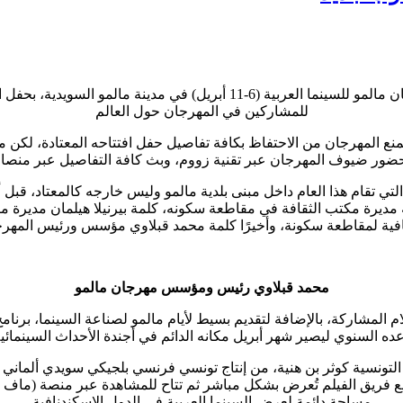
مساء اليوم الأثنين 6 ابريل فعاليات الدورة الحادية عشر لمهرجان مالمو للسي
للمشاركين في المهرجان حول العالم
م تمنع المهرجان من الاحتفاظ بكافة تفاصيل حفل افتتاحه المعتادة، لكن
ضور ضيوف المهرجان عبر تقنية زووم، وبث كافة التفاصيل عبر منصات
تي تقام هذا العام داخل مبنى بلدية مالمو وليس خارجه كالمعتاد، قبل أن
يه مديرة مكتب الثقافة في مقاطعة سكونه، كلمة بيرنيلا هيلمان مديرة
افية لمقاطعة سكونة، وأخيرًا كلمة محمد قبلاوي مؤسس ورئيس المهر
محمد قبلاوي رئيس ومؤسس مهرجان مالمو
ام المشاركة، بالإضافة لتقديم بسيط لأيام مالمو لصناعة السينما، برنا
عده السنوي ليصير شهر أبريل مكانه الدائم في أجندة الأحداث السينمائي
التونسية كوثر بن هنية، من إنتاج تونسي فرنسي بلجيكي سويدي ألماني
ع فريق الفيلم تُعرض بشكل مباشر ثم تتاح للمشاهدة عبر منصة (ماف بلا
مساحة دائمة لعرض السينما العربية في الدول الاسكندنافية