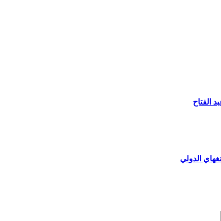
د الفتاح
غهاي الدولي