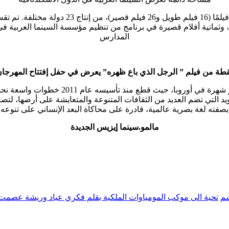
رنامج ليالي عربية، وثمانية أفلام قصيرة في برنامج من تنظيم مؤسسة السينما ال
المدارس
طة من فيلم ” الرجل الذي باع ظهره” يعرض في حفل إفتتاح المهرجا
هذا ويعتبر مهرجان مالمو المهرجان السينمائي
التي تضم العديد من الثقافات المتنوعة والمتعايشة على أرضها، لتصبح 
بصفته لغة بصرية عالمية، قادرة على محاكاة البعد الإنساني على تنوعه
مالمو.سينما إيزيس الجديدة
شم
تحية الى موكب المومياوات الملكية بقلم فكري عياد وريشة عصم