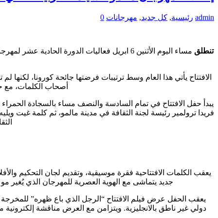
admin
رئيسية
,
كل جديد
,
مهرجانات
0
تنطلق
الافتتاح يأتي هذا العام وسط ترتيبات فرضتها جائحة كورونا، لكنها ل
أصحاب الكلمات، مع ح
يبدأ حفل الافتتاح في تمام السادسة والنصف مساء بالسجادة الحمراء ال
فريدا ترولمير رئيسة لجنة الثقافة في مدينة مالمو، ثم كلمة غيت ويل
الثق
يعقب الكلمات الافتتاحية فقرة موسيقية، وتقديم لجان التحكيم والأفل
جديد يتماشى مع الهوية العصرية للمهرجان الذي يُغير مو
يعقب الحفل عرض فيلم الافتتاح “الرجل الذي باع ظهره” للمخرجة 
دولي غير ناطق بالانجليزية. ويتزامن مع العرض مناقشة إلكترونية م