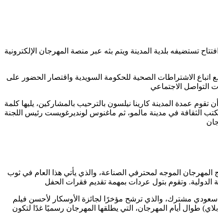
نما العربية (6-11 أبريل) في مدينة مالمو السويدية، بحفل افتتاح تستضيفه بلدية المدينة ويتم بثه عبر منصة المهرجان الإلكترونية
 مع اتباع الاشتراطات الصحية للحكومة السويدية واقتصار الحضور على
 التواصل الاجتماعي
 تقوم عمدة المدينة كارينا نيلسون بالترحيب بالمشاركين، يليها كلمة
 مكتب الثقافة في مدينة مالمو، ثم ماغنوس لونديرغويست رئيس اللجنة
جان
مج المهرجان الموجه لمحترفي الصناعة، والذي يأتي هذا العام في ثوب
ة الدولية. وتقوم بتول عردات بمهمة تقديم فقرات الحفل
 سعودي مشترك، والذي ترشح مؤخرًا لجائزة الأوسكار لأحسن فيلم
ي) طوال أيام المهرجان، التي يطلقها المهرجان رسميًا غدًا لتكون