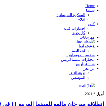
Home
سينما
المفكرة السينمائية
افلام
كتب
اصدارات كتب
كل جديد
مهرجانات
فوتوغرافيا
لف الدنيا
شخصيات ومذاهب
مختارات سينما ايزيس
شاشة باريس
من نحن
نزهة الناقد
المؤسس
أبريل
6
2021
إنطلاقة مهرجان مالمو للسينما العربية 11 في ثوب جديد