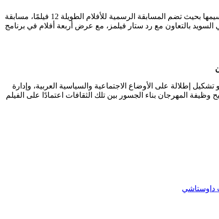
برنامج مهرجان مالمو الحادي عشر للسينما العربية هذا العام يضم 42 فيلمًا (16 فيلم طويل و26 فيلم قصير)، من إنتاج 23 دولة مختلفة. تم تقسيمها بحيث تضم المسابقة الرسمية للأفلام الطويلة 12 فيلمًا، مسابقة
عربية في السويد بالتعاون مع رد ستار فيلمز، مع عرض أربعة أفلام في برنامج
ن
 العربي الأكبر والأكثر شهرة في أوروبا، حيث قطع منذ تأسيسه عام 2011 خطوات واسعة نحو تشكيل إطلالة على الأوضاع الاجتماعية والسياسية العربية، وإدارة
وظيفة المهرجان بناء الجسور بين تلك الثقافات اعتمادًا على الفيلم
ت داوستاشي