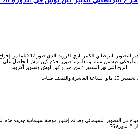
تحتفل مؤسسة أنجينيو السينمائيةالفرنس
التصويرا درسا في السينما يحكي فيه عن عمله ومغامرة تصوير أفلام كين لوش ال
الريح التي تهز الشعير ” من إخراج كين لوش وتصوير آكرويد
والنصف صباحا
ديدة في التصوير السينمائي وقد تم إختيار موهبة سينمائية جديدة هذ
 الدورة 76