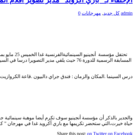
admin
كل جديد
,
مهرجانات
0
المسابقة الرسمية للدورة 76 حيث يلقي مدير 
درس السينما .المكان والزمان : فندق جراي دالبيون .قاعة الكروازيت.الخميس 25 مايو الساعة العاشرة 
والجدير بالذكر أن مؤسسة أنجينيو سوف تكرم أيضا موهبة سينمائية ج
حياة خيرت،التي ستحضر تكريمها مع باري آكرويد غدا في مهرجان ” كان ”
Share this post:
on Twitter
on Facebook