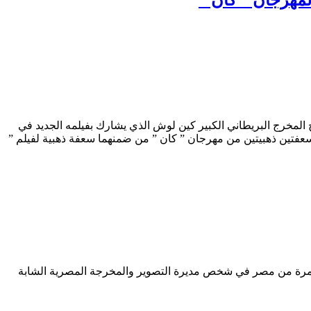
ية غدا الخميس 25 مايو بمدير التصوير البريطاني الكبير باري آكرويد الذي صور 12 فيلما من إخراج المخرج البريطاني الكبير كين لوش الذي يشارك بفيلمه الجديد في
حاصل على سعفتين ذهبيتين من مهرجان ” كان ” من ضمنهما سعفة ذهبية لفيلم ”
ه المرة من مصر في شخص مديرة التصوير والمخرجة المصرية الشابة