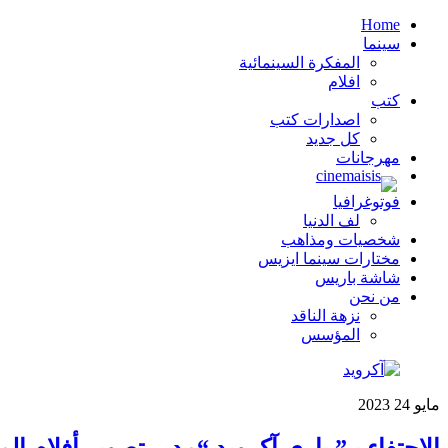
Home
سينما
المفكرة السينمائية
افلام
كتب
اصدارات كتب
كل جديد
مهرجانات
فوتوغرافيا
لف الدنيا
شخصيات ومذاهب
مختارات سينما ايزيس
شاشة باريس
من نحن
نزهة الناقد
المؤسس
مايو
24
2023
الإحتفاء بـ” باري آكرويد “مدير تصوير أفلام المخرج الب