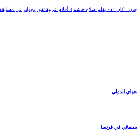
بقلم صلاح هاشم
3 أفلام عربية تفوز بجوائز في مسابقة قسم ” نظرة ما “في مهرجان ” كان ” 76.
غهاي الدولي
سينمائي في فرنسا