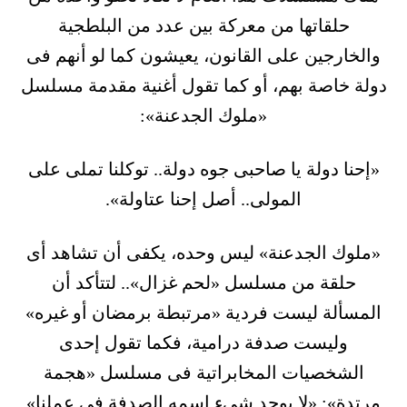
حلقاتها من معركة بين عدد من البلطجية
والخارجين على القانون، يعيشون كما لو أنهم فى
دولة خاصة بهم، أو كما تقول أغنية مقدمة مسلسل
«ملوك الجدعنة»:
«إحنا دولة يا صاحبى جوه دولة.. توكلنا تملى على
المولى.. أصل إحنا عتاولة».
«ملوك الجدعنة» ليس وحده، يكفى أن تشاهد أى
حلقة من مسلسل «لحم غزال».. لتتأكد أن
المسألة ليست فردية «مرتبطة برمضان أو غيره»
وليست صدفة درامية، فكما تقول إحدى
الشخصيات المخابراتية فى مسلسل «هجمة
مرتدة»: «لا يوجد شىء اسمه الصدفة فى عملنا»