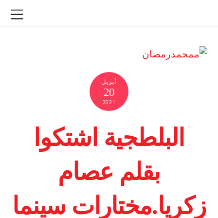
أبريل
20
2021
البلطجية اشتكوا
بقلم عصام
زكريا.مختارات سينما