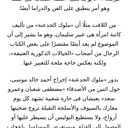
وهو أمر ينطبق على الفن والدراما أيضًا.
من اللافت مثلًا أن «ملوك الجدعنة» من تأليف
كاتبة امرأة هى عبير سليمان، وهو ما يشير إلى أن
الموضوع لم يعد أيضًا مقتصرًا على بعض الكتاب
الرجال من أصحاب «الخيالات الذكورية العنيفة»،
ولكنه يعكس حاجة ملحة للتعبير عنها.
يدور «ملوك الجدعنة» إخراج أحمد خالد موسى،
حول اثنين من الأصدقاء «مصطفى شعبان وعمرو
سعد» يعيشان فى حارة شعبية تشهد كل يوم
معارك بالسيوف والأسلحة الثقيلة تروح ضحيتها
أرواح، ولا يستطيع البوليس أن يسيطر عليها أو
الوصول إلى القتلة. ويستعرض المسلسل بإعجاب