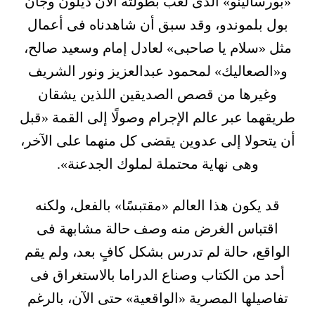
«بورسالينو» الذى لعب بطولته آلان ديلون وجان
بول بلموندو، وقد سبق أن شاهدناه فى أعمال
مثل «سلام يا صاحبى» لعادل إمام وسعيد صالح،
و«الصعاليك» لمحمود عبدالعزيز ونور الشريف
وغيرها من قصص الصديقين اللذين يشقان
طريقهما عبر عالم الإجرام وصولًا إلى القمة «قبل
أن يتحولا إلى عدوين يقضى كل منهما على الآخر،
وهى نهاية محتملة لملوك الجدعنة».
قد يكون هذا العالم «مقتبسًا» بالفعل، ولكنه
اقتباس الغرض منه وصف حالة مشابهة فى
الواقع، حالة لم تدرس بشكل كافٍ بعد، ولم يقم
أحد من الكتاب وصناع الدراما بالاستغراق فى
تفاصيلها المصرية «الواقعية» حتى الآن، بالرغم