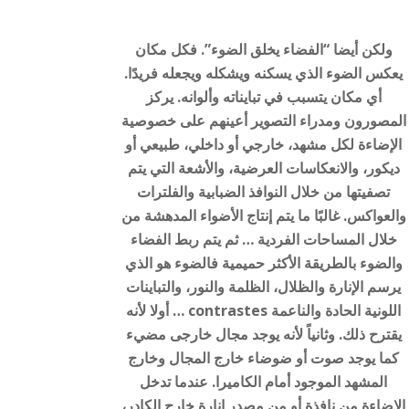
ولكن أيضا “الفضاء يخلق الضوء”. فكل مكان
يعكس الضوء الذي يسكنه ويشكله ويجعله فريدًا.
أي مكان يتسبب في تبايناته وألوانه. يركز
المصورون ومدراء التصوير أعينهم على خصوصية
الإضاءة لكل مشهد، خارجي أو داخلي، طبيعي أو
ديكور، والانعكاسات العرضية، والأشعة التي يتم
تصفيتها من خلال النوافذ الضبابية والفلترات
والعواكس. غالبًا ما يتم إنتاج الأضواء المدهشة من
خلال المساحات الفردية … ثم يتم ربط الفضاء
والضوء بالطريقة الأكثر حميمية فالضوء هو الذي
يرسم الإنارة والظلال، الظلمة والنور، والتباينات
اللونية الحادة والناعمة contrastes … أولا لأنه
يقترح ذلك. وثانياً لأنه يوجد مجال خارجى مضيء
كما يوجد صوت أو ضوضاء خارج المجال وخارج
المشهد الموجود أمام الكاميرا. عندما تدخل
الإضاءة من نافذة أو من مصدر إنارة خارج الكادر،