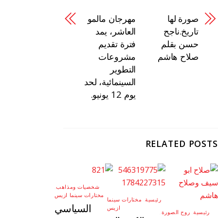
صورة لها
مهرجان مالمو
تاريخ.ناجح
العاشر، يمد
حسن بقلم
فترة تقديم
صلاح هاشم
مشروعات
التطوير
السينمائية، لحد
يوم 12 يونيو.
RELATED POSTS
شخصيات ومذاهب
,
مختارات سينما ازيس
رئيسية
,
مختارات سينما
السياسي
ازيس
رئيسية
,
روح الصورة
,