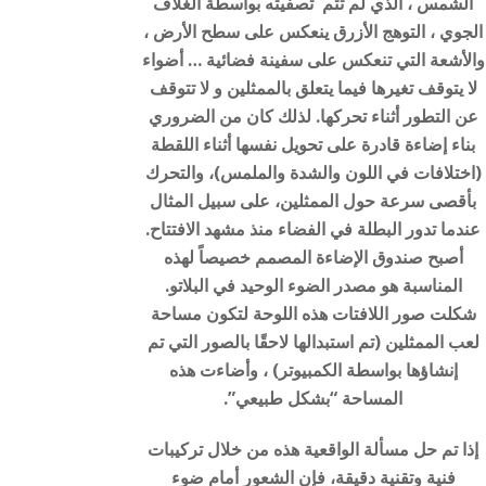
الشمس ، الذي لم تتم تصفيته بواسطة الغلاف
الجوي ، التوهج الأزرق ينعكس على سطح الأرض ،
والأشعة التي تنعكس على سفينة فضائية … أضواء
لا يتوقف تغيرها فيما يتعلق بالممثلين و لا تتوقف
عن التطور أثناء تحركها. لذلك كان من الضروري
بناء إضاءة قادرة على تحويل نفسها أثناء اللقطة
(اختلافات في اللون والشدة والملمس)، والتحرك
بأقصى سرعة حول الممثلين، على سبيل المثال
عندما تدور البطلة في الفضاء منذ مشهد الافتتاح.
أصبح صندوق الإضاءة المصمم خصيصاً لهذه
المناسبة هو مصدر الضوء الوحيد في البلاتو.
شكلت صور اللافتات هذه اللوحة لتكون مساحة
لعب الممثلين (تم استبدالها لاحقًا بالصور التي تم
إنشاؤها بواسطة الكمبيوتر) ، وأضاءت هذه
المساحة “بشكل طبيعي”.
إذا تم حل مسألة الواقعية هذه من خلال تركيبات
فنية وتقنية دقيقة، فإن الشعور أمام ضوء