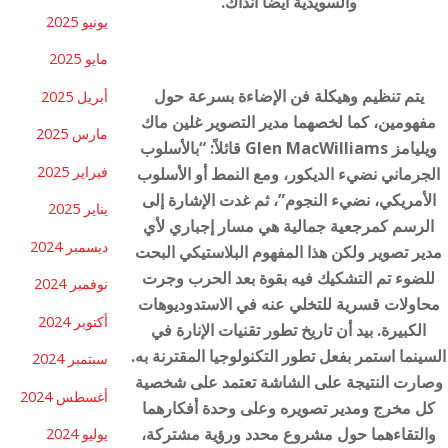
والسويدية أيضاً آنذاك.
يونيو 2025
مايو 2025
يتم تنظيم وهيكلة فن الإضاءة بسرعة حول
أبريل 2025
مفهومين، كما لخصهما مدير التصوير غلين ماك
مارس 2025
ويليامز Glen MacWilliams قائلاً: “بالأسلوب
فبراير 2025
الجرماني نضيء الديكور، ومع النمط أو الأسلوب
الأمريكي، نضيء النجوم”، ثم غدت الإشارة إلى
يناير 2025
الرسم كمرجعية جمالية هي مسار إجباري لأي
ديسمبر 2024
مدير تصوير ولكن هذا المفهوم البلاستيكي البحت
للضوء تم التشكيك فيه بقوة بعد الحرب وجرت
نوفمبر 2024
محاولات قسرية للتخلي عنه في الاستدوديوهات
أكتوبر 2024
الكبيرة. بيد أن تاريخ تطور تقنيات الإنارة في
السينما استمر بفعل تطور التكنولوجيا المقترنة به.
سبتمبر 2024
وصارت النتيجة على الشاشة تعتمد على شخصية
أغسطس 2024
كل مخرج ومدير تصويره وعلى وحدة أفكارهما
والتقاءهما حول مشروع محدد ورؤية مشتركة،
يوليو 2024