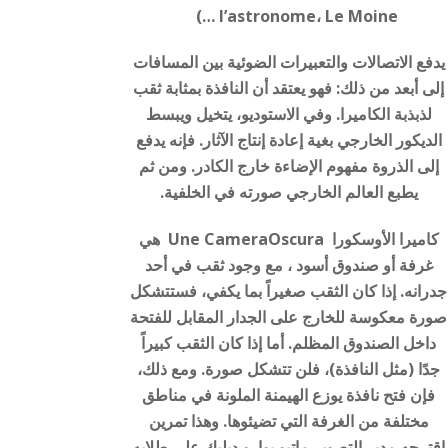
l’astronome، Le Moine …)
يدفع الاتصالات والتعبيرات الضوئية بين المسافات
إلى أبعد من ذلك: فهو يعتقد أن النافذة بمثابة ثقب
لذبذبة الكاميرا. وفي الاستوديو، يتخيل ويبسط
الديكور الخارجي بغية إعادة إنتاج الآثار. فإنه يدفع
إلى الذروة مفهوم الإضاءة خارج الكادر. ومن ثم
يطبع العالم الخارجي صورته في الخلفية.
كاميرا الأوسكورا Une CameraOscura هي
غرفة أو صندوق أسود ، مع وجود ثقب في أحد
جدرانه. إذا كان الثقب صغيراً بما يكفي، فستتشكل
صورة معكوسة للخارج على الجدار المقابل للفتحة
داخل الصندوق المظلم. أما إذا كان الثقب كبيراً
جدًا (مثل النافذة)، فلن تتشكل صورة. ومع ذلك،
فإن فتح نافذة يوزع الهيمنة الملونة في مناطق
مختلفة من الغرفة التي تضيئوها. وهذا تمرين
اقترحه مدير التصوير ماتيو بوارو ديلبك على طلابه