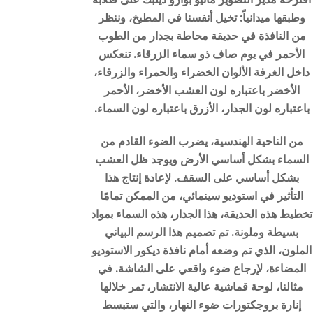
وطبقها ميدانياً: تخيل أنفسنا في المطبخ، وننظر
من النافذة في حديقة محاطة بجدار من الطوب
الأحمر في يوم صاف ذو سماء الزرقاء. تنعكس
داخل الغرفة الألوان الخضراء والحمراء والزرقاء،
الأخضر باعتباره لون العشب الأخضر، الأحمر
باعتباره لون الجدار، الأزرق باعتباره لون السماء.
من الناحية الهندسية، يضرب الضوء القادم من
السماء بشكل أساسي الأرض ويوجد ظل العشب
بشكل أساسي على السقف. لإعادة إنتاج هذا
التأثير في استوديو سينمائي، من الممكن تمامًا
تخطيط هذه الحديقة، هذا الجدار، هذه السماء بمواد
بسيطة وملونة. تم تصميم هذا الرسم البياني
الملون، الذي تم وضعه أمام نافذة ديكور الاستوديو
المضاءة، لإرجاع ضوء واقعي على الشاشة. في
مثالنا، لوحة قماشية عالية الانتشار، تمر خلالها
إنارة بروجكتورات ضوء النهار، والتي ستبسط