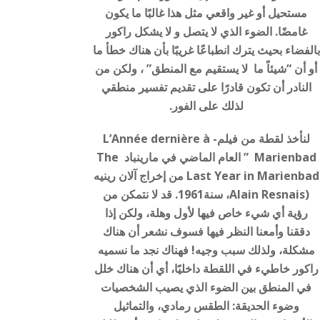
مستحيل أو غير واقعي مثل هذا غالبًا ما يكون
غامضًا. الضوء الذي لا يتصل و لا يشكل راكور
بالفضاء بحيث يترك انطباعًا غريبًا بأن هناك خطأ ما
أو أن “شيئاً ما لا يستقيم مع المنطق” ، ولكن من
النادر أن تكون قادرًا على تقديم تفسير منطقي
لذلك على الفور.
لنأخذ لقطة من فيلم- L’Année dernière à
Marienbad ” العام الماضي في مارينباد The
Last Year in Marienbad من إخراج آلان رينيه
(Alain Resnais، سنة1961. قد لا نتمكن من
رؤية أي شيء خاص فيها لأول وهلة، ولكن إذا
دققنا وأمعنا النظر فيها فسوف نشعر أن هناك
مشكلة، ولذلك سبب وجيه! فهناك نجد ما نسميه
راكور خاطيء في اللقطة داخليًا، أي أن هناك خلل
في المنطق بين الضوء الذي يصيب الشخصيات
وضوء الحديقة: الطقس رمادي، والتماثيل