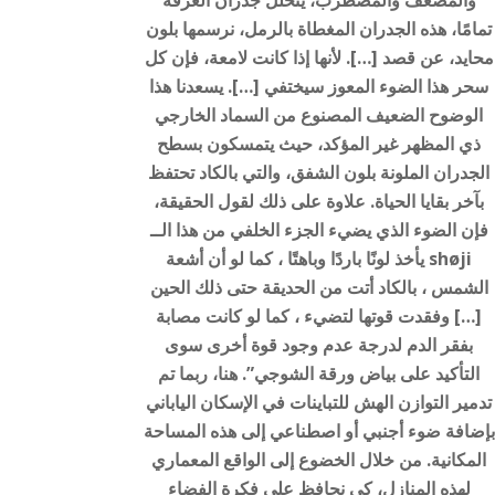
تمامًا، هذه الجدران المغطاة بالرمل، نرسمها بلون
محايد، عن قصد […]. لأنها إذا كانت لامعة، فإن كل
سحر هذا الضوء المعوز سيختفي […]. يسعدنا هذا
الوضوح الضعيف المصنوع من السماد الخارجي
ذي المظهر غير المؤكد، حيث يتمسكون بسطح
الجدران الملونة بلون الشفق، والتي بالكاد تحتفظ
بآخر بقايا الحياة. علاوة على ذلك لقول الحقيقة،
فإن الضوء الذي يضيء الجزء الخلفي من هذا الــ
shøji يأخذ لونًا باردًا وباهتًا ، كما لو أن أشعة
الشمس ، بالكاد أتت من الحديقة حتى ذلك الحين
[…] وفقدت قوتها لتضيء ، كما لو كانت مصابة
بفقر الدم لدرجة عدم وجود قوة أخرى سوى
التأكيد على بياض ورقة الشوجي”. هنا، ربما تم
تدمير التوازن الهش للتباينات في الإسكان الياباني
بإضافة ضوء أجنبي أو اصطناعي إلى هذه المساحة
المكانية. من خلال الخضوع إلى الواقع المعماري
لهذه المنازل، كي نحافظ على فكرة الفضاء