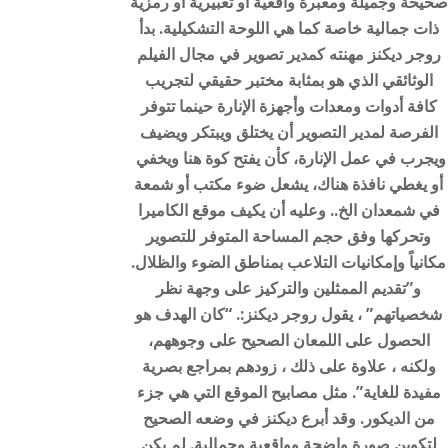
صحيحة وجميلة ومعبرة واقعية أو تعبيرية أو رمزية
ذات جمالية خاصة كما هي اللوحة التشكيلية. بدأ
روجر ديكنز مهنته كمدير تصوير في مجال الفيلم
الوثائقي الذي هو بمثابة مختبر حقيقي لتجريب
كافة أدوات ومعدات وأجهزة الإنارة حينما تتوفر
الفرصة لمدير التصوير أن يختلق ويبتكر ويضيف
ويجرب في عمل الإنارة، كأن يفتح كوة هنا ويخفي
أو يغطي نافذة هناك، يشعل ضوء مكتب أو شمعة
في شمعدان الخ.. وعليه أن يكيف موقع الكاميرا
وتحركها وفق حجم المساحة المتوفر للتصوير
مكانياً وإمكانيات التلاعب بمناطق الضوء والظلال.
و”تقديم الممثلين والتركيز على وجهة نظر
شخصياتهم” ، يقول روجر ديكنز:. “كان الهدف هو
الحصول على اللمعان الصحيح على وجوههم،
ولكنه ، علاوة على ذلك ، زودهم بمراجع بصرية
مفيدة للغاية”. مثل مصابيح الموقع التي هي جزء
من الديكور. وقد أبرع ديكنز في وضعه الصحيح
لتكوين صورة واضحة وواقعية وجمالية. لم يكن