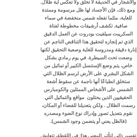
والأشجار في الحديقة لا تخلق ولا تعكس أية ظلال.
ومع ذلك، فإن الأجساد لها ظل مرسومة وممتدة
للغاية، مثلما تفعله شمس منخفضة في سماء
صافية. تكشف أرشيفات مخطوطة لفتاة
السكريبت سيلفيت بودروت عن العمل الدقيق
الذي تم إنجازه لتحقيق هذا التناقض الناجم عن
إنارة دقيقة ومدروسة للغاية وصعبة التحقيق لكنها
وضعت تحت السيطرة. في يوم رمادي بشكل
خاص، يتم وضع الإستنسل الكبير أو تماثيل من
الشكل البشري على الأرض لرسم الظلال التي
ستخلق انطباعًا أنها ناجمة عن سقوط أشعة
الشمس على الأشخاص الممثلين والكومبارس
الحقيقيين الذين يحتلون مواقع والتماثيل التي
رسمت الظلال . ولكن بتعديلنا للفضاء أو المكان،
نقوم بتعديل تصور وإدراك نوع الضوء ومصدره
(فالظل يعني أو يتضمن وجود الشمس).
تفسير ذاتي لتأثير المعنى هذا: في اللقطة، تتعايش