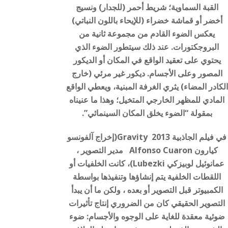
القبة السماوية؛ شريط أحمر (للجدار) ونسيج
أخضر أو قماشة خضراء (للإيحاء باللون النباتي)
يعكس الضوء القادم من مجموعة ثانية من
البروجكتورات. عند ذلك سيتطور الضوء الذي
يحتوي على تعقيد الواقع في المكان أو الديكور
المصور وعلى الأجسام. ديكور غير مرئي (خارج
الكادر المضاء) يثري الغرفة المبنية، ويعطي الواقع
المادي للمظهر الخارجي المتخيل؛ وهذا ما عنيناه
بمقولة “الضوء يخلق المكان السينمائي”.
في فيلم الجاذبية Gravity 2013(إخراج آلفونسو
كيارون Alfonso Cuaron مدير التصوير ،
عمانوئيل لوبيزكي Lubezki)، كانت الخلفيات أو
اللقطات الخلفية يتم إنشاؤها وتنفيذها بواسطة
الكمبيوتر قبل التصوير أو بعده ، ولكن ما أن يبدأ
التصوير الحقيقي كان من الضروري إنتاج تأثيرات
ضوئية معقدة للغاية على الوجوه والأجسام: ضوء