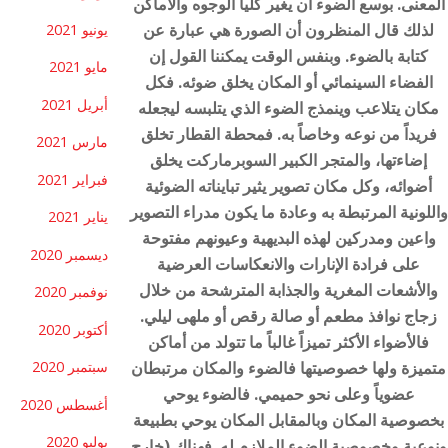
المعنى. بوسع الضوء أن يغير كلياً الوجوه والأماكن
لذلك قال المنظرون أن الصورة هي عبارة عن
يونيو 2021
كتابة بالضوء. وبنفس الوقت يمكننا القول إن
مايو 2021
الفضاء السينمائي أو المكان يخلق ضوئه. فكل
أبريل 2021
مكان يتلاعب وينمذج الضوء الذي يتلبسه ليجعله
فريداً من نوعه وخاصاً به. فمحطة القطار تخلق
مارس 2021
إضاءتها، والمتجر الكبير السوبرماركت يخلق
فبراير 2021
أضوائه، وكل مكان تصوير يثير تبايناته الضوئية
واللونية المرتبطة به وعادة ما يكون مدراء التصوير
يناير 2021
واعين ومدركين لهذه البديهية وعيونهم مفتوحة
ديسمبر 2020
على فرادة الإنارات والانعكاسات العرضية
والأشعات المغرية والجذابة المترشحة من خلال
نوفمبر 2020
زجاج نوافذ مطعم أو صالة رقص أو ملهى ليلي.
أكتوبر 2020
فالأضواء الأكثر تميزاً غالباً ما تتولد من أماكن
متميزة ولها خصوصيتها فالضوء والمكان مرتبطان
سبتمبر 2020
عضوياً وعلى نحو حميمي. فالضوء يوحي
أغسطس 2020
بخصوصية المكان وبالمقابل المكان يوحي بطبيعة
يوليو 2020
ونوعية وخصوصية الضوء الملازم له. فهناك (خارج