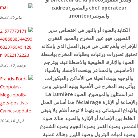
chef opérateur والمصورcadreur
والمونتيرmonteur.
مايو 25, 2022
الكتابة بالضوء أو بالنور هي اختصاص مدير
التصوير، فهو عين المخرج والعمود الفقري
للإخراج، وأهم تقني في فريق العمل الذي بإمكانه
تحقيق تصورات ورغبات وطلبات المخرج بواسطة
الضوء والإنارة، الطبيعية والاصطناعية، ويترجم
نوفمبر 10, 2025
الأحاسيس والمشاعر وينحت الأجساد والأشياء
والوجوه ويبث الحياة في الأماكن والديكورات،
ويأتي بعد المخرج في الأهمية ويليه المونتير ومن
ثم الممثلين والموضوع. الضوء La Lumière
والإضاءة أو الإنارة l’éclairage هما أساس العمل
والإبداع السينمائي وبدونهما لا توجد أفلام ولا ينبغي
الخلط بين الإضاءة أو الإنارة والضوء. هناك ضوء
أبريل 14, 2024
الشمس وضوء القمر وضوء النجوم وضوء الشموع
وضوء لمبات البترول وضوء الليزر وهناك عملية