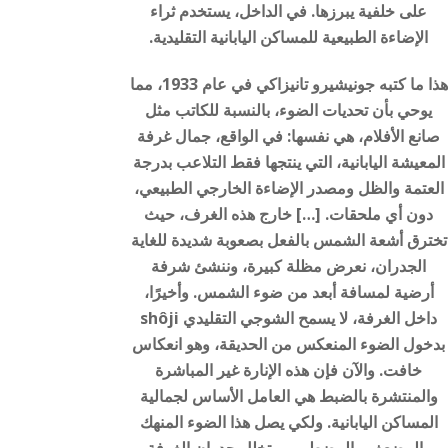
على خلفية يبرزها. في الداخل، يستخدم ثراء
الإضاءة الطبيعية للمساكن اليابانية التقليدية.
هذا ما كتبه جونيشيرو تانيزاكي في عام 1933، مما
يوحي بأن تحديات الضوء، بالنسبة للكاتب مثل
صانع الأفلام، هي نفسها: في الواقع، جمال غرفة
المعيشة اليابانية، التي ينتجها فقط التلاعب بدرجة
العتمة والظل ومصدر الإضاءة الخارجي الطبيعي،
دون أي ملحقات. […] خارج هذه الغرف، حيث
تخترق أشعة الشمس بالفعل بصعوبة شديدة للغاية
الجدران، نعرض مظلة كبيرة، وننشئ شرفة
أرضية لمسافة أبعد من ضوء الشمس. وأخيرًا،
داخل الغرفة، لا يسمح الشوجي التقليدي shôji
بدخول الضوء المنعكس من الحديقة، وهو انعكاس
خافت. والآن فإن هذه الإنارة غير المباشرة
والمنتشرة بالضبط هي العامل الأساس لجمالية
المساكن اليابانية. ولكي يصل هذا الضوء المنهك
والمضعف والمضطرب، يتخلل جدران الغرفة