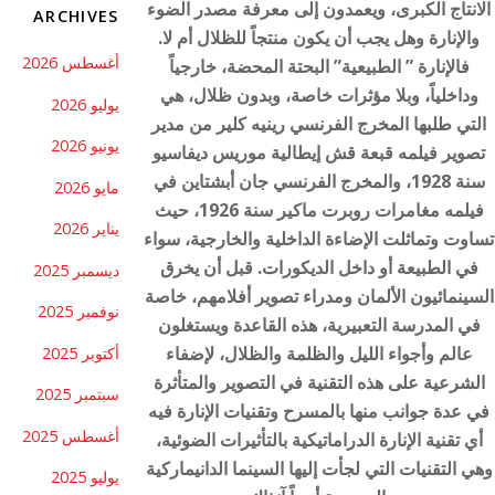
الانتاج الكبرى، ويعمدون إلى معرفة مصدر الضوء
ARCHIVES
والإنارة وهل يجب أن يكون منتجاً للظلال أم لا.
أغسطس 2026
فالإنارة ” الطبيعية” البحتة المحضة، خارجياً
وداخلياً، وبلا مؤثرات خاصة، وبدون ظلال، هي
يوليو 2026
التي طلبها المخرج الفرنسي رينيه كلير من مدير
يونيو 2026
تصوير فيلمه قبعة قش إيطالية موريس ديفاسيو
سنة 1928، والمخرج الفرنسي جان أبشتاين في
مايو 2026
فيلمه مغامرات روبرت ماكير سنة 1926، حيث
يناير 2026
تساوت وتماثلت الإضاءة الداخلية والخارجية، سواء
في الطبيعة أو داخل الديكورات. قبل أن يخرق
ديسمبر 2025
السينمائيون الألمان ومدراء تصوير أفلامهم، خاصة
نوفمبر 2025
في المدرسة التعبيرية، هذه القاعدة ويستغلون
عالم وأجواء الليل والظلمة والظلال، لإضفاء
أكتوبر 2025
الشرعية على هذه التقنية في التصوير والمتأثرة
سبتمبر 2025
في عدة جوانب منها بالمسرح وتقنيات الإنارة فيه
أغسطس 2025
أي تقنية الإنارة الدراماتيكية بالتأثيرات الضوئية،
وهي التقنيات التي لجأت إليها السينما الدانيماركية
يوليو 2025