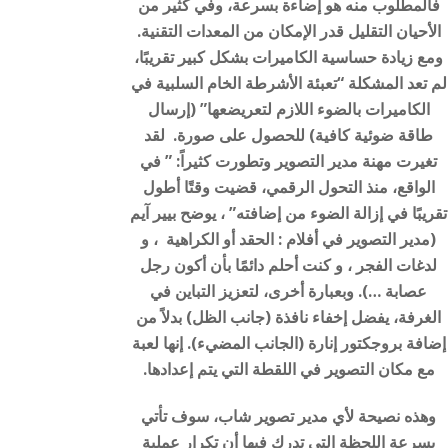
فالمطلوب منه هو إضاءة بسرعة، وفي كثير من
الأحيان التقليل قدر الإمكان من المعدات التقنية.
ومع زيادة حساسية الكاميرات بشكل كبير تقريبًا،
لم تعد المشكلة “تعبئة الأشرطة الخام السلبية في
الكاميرات بالضوء اللازم لتعريضعها” (إرسال
طاقة ضوئية كافية) للحصول على صورة. لقد
تغيرت مهنة مدير التصوير وتطورت كثيراً: ” في
الواقع، منذ التحول الرقمي، قضيت وقتًا أطول
تقريبًا في إزالة الضوء من إضافته” ، يوضح بيير آيم
(مدير التصوير في أفلام : الحقد أو الكراهية ، و
لدغات الفجر ، و كنت أحلم دائمًا بأن أكون رجل
عصابة …). وبعبارة أخرى، لتعزيز التباين في
الغرفة، يفضل إخفاء نافذة (جانب الظل) بدلاً من
إضافة بروجكتور إنارة (الجانب المضيء). إنها لعبة
مع مكان التصوير في اللقطة التي يتم إعدادها.
وهذه نصيحة لأي مدير تصوير شاب، سوف تأتي
بسرعة اللحظة التي تدرك فيها أن تكرار عملية