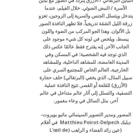
التباين البرتقالي / الأزرق يتردد في الصور مع تباين
الأسرة / النبض الضوئي. خلال الفيلم، عندما
يتدخل ويتسلل الجنس والسرية إلى الزوجين، تغزو
زرقة الليل الشقة تدريجياً. فلا تظهر النافذة الصور
بل الألوان. وهذا الجو المركب من الضوء واللون
يبسط، ويلخص في لونه كل شيء موجود على
الجانب الآخر. إنه يقترح فقط عالمًا عكس ذلك
الذي توجد فيه الشخصية؛ في المسكن وفي
المدينة الغامضة، للمشاهد الداخلية، وللمشاهد
الخارجية، العالم الخاص للمجتمع السري على
سبيل المثال، الذي يخفي (البرتقالي) خلف حجارة
(الأزرق) للقلعة أو القصر. تتيح النافذة عملية
التصفية، والتسلل إلى آثار عالم متداخل في عالم
آخر، مثل السائل في وعاء مغمور.
المصور ومدير التصوير السينمائي ماتيو بويروت-
ديلبك Matthieu Poirot-Delpech في أفلام
(عين رائد الفضاء و الراهب (L’œil de