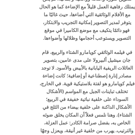
يمتلك رفاهية العمل قليلاً مع الإضاءة كما هو الحال
مع الأفلام الوثائقية التي أضاءها، حيث غالبًا ما
يتوفر لمدير التصوير إمكانية التجريب والابتكار،
فهو دائمًا يتكيف مع موضع الكاميرا في موقع
التصوير ويستوعب أحجامها وظلالها وأضواءها.
في فيلمه الوثائقي كويامارو الشتاء والربيع، قام
جان ميشيل ألبيرولا على مدى عامين، بتصوير
العائلات الريفية اليابانية بالأبيض والأسود. لا توجد
مصادر إنارة إصطناعية أو إضافية؛ كانت إضاءة
فيلم كويامارو هو لفتة بلاستيكية قوية. في الخارج،
تختلف تباينات الجبل مع المواسم (الأشكال
السوداء على خلفية نباتية خفيفة في الربيع؛
الأشكال الداكنة على خلفية بيضاء من الثلج في
الشتاء). وهنا نلمس فعلاً أن المكان يخلق ضوئه
الخاص به، بفضل صرامة الكادر: عمل العزلة،
والترتيب. يهرب من خلفية غير أنيقة، ويعزل وجهًا