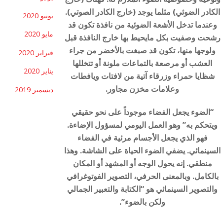
الكادر الضوئي) مثلما يوجد (خارج الكادر الصوتي).
يونيو 2020
وعندما تدخل الأشعة الضوئية من نافذة تكون قد
مايو 2020
رشحت وصفيت بكل مايحيط بها خارج النافذة قبل
ولوجها منها، تكون قد صبغت بالأخضر من جراء
فبراير 2020
العشب أو مرصعة بالتماعات ملونة أو تتخللها
يناير 2020
شظايا حمراء وزرقاء آتية من لافتات ويافطات
وعلامات مخزن مجاور.
ديسمبر 2019
“الضوء يجعل الفضاء موجوداً على نحو حقيقي
ويتحكم به” وهو العمل اليومي لمسؤول الإضاءة.
فهو الذي يجعل الأجسام مرئية في الفضاء
السينمائي. يضفي الضوء الحياة على الشاشة. وهذا
منطقي. إنه يحول الوجه أو المشهد أو المكان
بالكامل. وبالمعنى الحرفي، التصوير الفوتوغرافي
والتصوير السينمائي هو “الكتابة والتعبير الجمالي
ولكن بالضوء”.