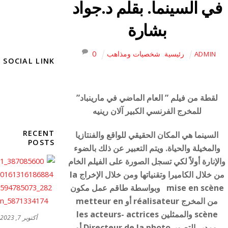
في السينما. بقلم د.جواد
بشارة
رئيسية
,
شخصيات ومذاهب
0
ADMIN
SOCIAL LINK
لقطة من فيلم ” العام الماضي في مارينباد”
للمخرج الفرنسي الكبير آلان رينيه
RECENT
السينما هي المكان الحقيقي للواقع والفنتازيا
POSTS
والمخيلة والحياة. ويتم التعبير عن ذلك بالضوء
والإنارة أولاً لكي تسجل الصورة على الفيلم الخام
من خلال الكاميرا وتقنياتها ومن خلال الإخراج la
mise en scène وبواسطة طاقم عمل مكون
من المخرج réalisateur أو metteur en
scène والممثلين les acteurs- actrices
أكتوبر 7, 2023
ومدير التصويرDirecteur de la photo أو