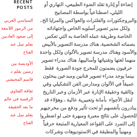
RECENT
إضاءة أو إنارة تقلد الضوء الطبيعي، النهاري أو
POSTS
الليلي، اصطناعياً بواسطة المصابيح
والبروجكتورات والفلترات والعواكس والمرايا الخ..
السياسي الغربي
ولكل مدير تصوير أسلوبه الخاص واجتهاداته
من الرموز اللامعة
الخاصة وطريقة عمله الخاصة به التي تعكس
إلى صعود العاديين
بصماته الشخصية. هناك مدرسة التصوير بالأبيض
بقلم نبيل عبد
والأسود وهناك مدرسة تصوير بالألوان ولكل واحدة
الفتاح
منهما لغتها وتقنياتها وأساليبها. هناك مدراء تصوير
الأوديسة بين
حرفيون يضمنون للمخرج جودة الصورة فقط
زمنين بقلم د.
بينما يوجد مدراء تصوير فنانين ومبدعين يبحثون
قاسم المحبشي
عميقاً في الألوان ومدارس الفن التشكيلي وفي
ثقافة الفتاوي
وثائقية وحقيقة الإنارة عبر الأزمان وعبر التاريخ
الرقمية في عالم
لنقل الأجواء بأمانة وتعبيرية عالية ، وهؤلاء قد
ما بعد الحقيقة
يبادرون بأنفسهم أو تحت تأثير ودفع من مخرجيهم
بقلم نبيل عبد
للحصول على نتائج معبرة ومبهرة حتى لو اضطروا
الفتاح
إلى التمرد على القواعد المعيارية المتبعة حرفياً
ومهنياً والمطبقة في الاستوديوهات وشركات