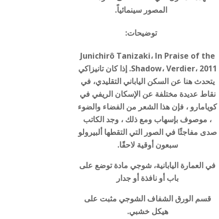
المصور سينمائياً.
توضيحات:
Junichirô Tanizaki، In Praise of the
Shadow، Verdier، 2011. إذا كان تانيزاكي
يتحدث هنا عن السكن الياباني التقليدي، في
نقاط عديدة مختلفة عن الإسكان الريفي في
كويامارو ، فإن هذا الشعر من الفضاء والضوء
، موصوف بإسهاب ومع ذلك ، وجد الكاتب
صدى مفاجئًا في الصور التي التقطها ألبيرولو
سبعون أوقية لاحقًا.
في العمارة اليابانية، شوجي مادة توضع على
باب أو نافذة أو جدار
قسم الورق الشفاف الشوجي مثبت على
هيكل خشبي.