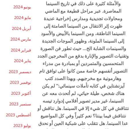
والأمثلة كثيرة على ذلك في تاريخ السينما
يونيو 2024
المعاصرة. عبر مراحل قطيعة مع الماضي
مايو 2024
ومحاولات تجديدية ومدارس إخراجية عديدة
ظهرت إثر الانتقال من السينما الصامتة إلى
أبريل 2024
السينما الناطقة، ومن السينما بالأبيض والأسود
مارس 2024
إلى السينما الملونة، وظهور الموجات الجديدة
والسينمات الشابة الخ… حيث تطور فن الصورة
فبراير 2024
وتقنيات التصوير والإنارة بدفع من المخرجين الجدد
يناير 2024
المتحمسين والمتمردين أو بمبادرة من مدراء
التصوير أنفسهم خاصة ممن كانوا على توافق تام
ديسمبر 2023
وهارمونية مع مخرجيهم. وبهذا الصدد كتب
نوفمبر 2023
آيزنشتاين في كتابه تأملات سينمائي:” لم يكن
هناك شخص، طيلة حياتي، لم أتحدث معه عن
أكتوبر 2023
السينما، غير مدير تصوير أفلامي إدوارد تيسه
سبتمبر 2023
نتناقش في كل شيء إلا في السينما. هل نناقش أو
أغسطس 2023
نتناقش فيما بيننا؟ نعم كثيراً وفي كل المواضيع
عدا السينما. هل نتقلب على شبكية العين أو نحدق
يوليو 2023