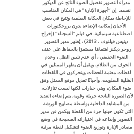
مدراء التصوير تفضيل الضوء الناتج عن الديكور
نفسه. إن “أجهزة الإنارة” هي المكان المناسب
للإحاطة بمكان الحكاية الفيلمية وتتيح في بعض
الأحيان إمكانية الإضاءة بدون بروجكتورات
اصطناعية سينمائية. في فيلم “السجناء” (إخراج
دينيس فيلنوف ، 2013) ، يُظهر مدير التصوير
روجر ديكنز اهتمامًا مستمرًا بالحفاظ على عنف
الضوء الحقيقي ، أي عدم تليين الظل ، وعدم
الخوف من الظلام. ويقبل أن يظهر الممثلين في
لقطات معتمة للحظات ويتحركون في اللقطات
الظلية السلويت، وأحيانًا تعديل موقع الممثل وفق
ضوء المكان، وهي خيارات لكنها ليست تنازلات،
لأن الصورة الناتجة جريئة وقوية. يتم إضاءة العديد
من المشاهد الداخلية بواسطة مصابيح الورشة
التي تكون حينها جزء من اللقطة ويكمن فن مدير
التصوير وإبداعه في اختياراته الصحيحة في وضع
مصادر الإنارة وتوزيع الضوء لتشكيل لقطة مرئية