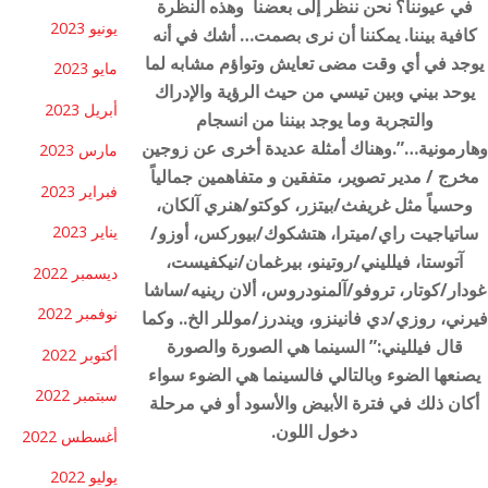
في عيوننا؟ نحن ننظر إلى بعضنا وهذه النظرة
يونيو 2023
كافية بيننا. يمكننا أن نرى بصمت… أشك في أنه
يوجد في أي وقت مضى تعايش وتواؤم مشابه لما
مايو 2023
يوحد بيني وبين تيسي من حيث الرؤية والإدراك
أبريل 2023
والتجربة وما يوجد بيننا من انسجام
وهارمونية…”.وهناك أمثلة عديدة أخرى عن زوجين
مارس 2023
مخرج / مدير تصوير، متفقين و متفاهمين جمالياً
فبراير 2023
وحسياً مثل غريفث/بيتزر، كوكتو/هنري آلكان،
ساتياجيت راي/ميترا، هتشكوك/بيوركس، أوزو/
يناير 2023
آتوستا، فيلليني/روتينو، بيرغمان/نيكفيست،
ديسمبر 2022
غودار/كوتار، تروفو/آلمنودروس، ألان رينيه/ساشا
نوفمبر 2022
فيرني، روزي/دي فانينزو، ويندرز/موللر الخ.. وكما
قال فيلليني:” السينما هي الصورة والصورة
أكتوبر 2022
يصنعها الضوء وبالتالي فالسينما هي الضوء سواء
سبتمبر 2022
أكان ذلك في فترة الأبيض والأسود أو في مرحلة
دخول اللون.
أغسطس 2022
يوليو 2022