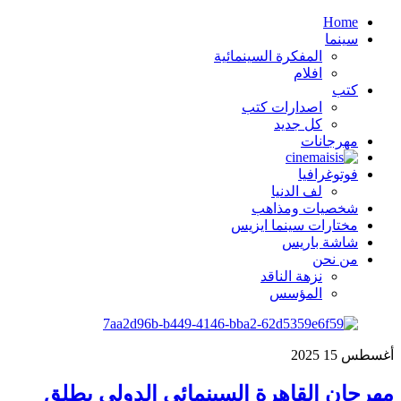
Home
سينما
المفكرة السينمائية
افلام
كتب
اصدارات كتب
كل جديد
مهرجانات
فوتوغرافيا
لف الدنيا
شخصيات ومذاهب
مختارات سينما ايزيس
شاشة باريس
من نحن
نزهة الناقد
المؤسس
أغسطس
15
2025
مهرجان القاهرة السينمائي الدولي يطلق