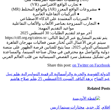
● تجارب الواقع الافتراضي (VR)
● مشروعات الواقع المعزز (AR) والواقع المختلط (MR)
● التركيبات التفاعلية الغامرة
● السرديات المعتمدة على الذكاء الاصطناعي
● التجارب الممزوجة بعناصر الألعاب والألعاب التفاعلية
مواعيد التقديم المهمة:
آخر موعد لتقديم الطلبات: 30 أغسطس 2025
يتم تقديم المشاريع عبر الرابط التالى: https://ciff.org.eg/cairos-xr
سيتم عرض الأعمال التي تُختار ضمن فعاليات مهرجان القاهرة
السينمائي الدولي 2025، مما يتيح للفنانين فرصة الظهور على منصة
دولية والتواصل مع محترفين في مجال صناعة السينما، والمساعدة
في تشكيل مستقبل سرد القصص السينمائية من قلب العالم العربي
Share this post:
on Twitter
on Facebook
الدولة القومية والحرية والرأسمالية الرقمية النيوليبرالية بقلم نبيل
عبد الفتاح
نزهة الناقد. السبت 16أغسطس 25 بقلم صلاح هاشم
Related Posts
افلام
,
كل جديد
,
مختارات سينما ازيس