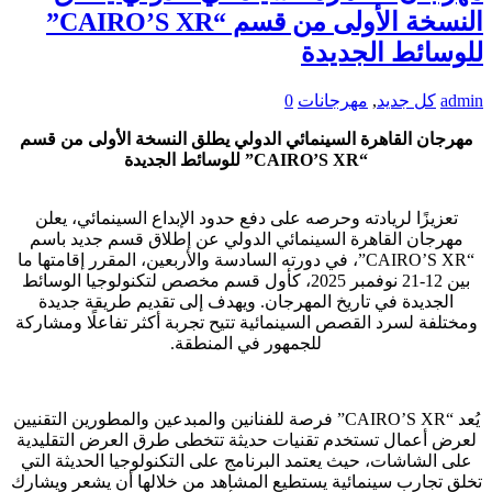
النسخة الأولى من قسم “CAIRO’S XR”
للوسائط الجديدة
admin
كل جديد
,
مهرجانات
0
مهرجان القاهرة السينمائي الدولي يطلق النسخة الأولى من قسم
“CAIRO’S XR” للوسائط الجديدة
تعزيزًا لريادته وحرصه على دفع حدود الإبداع السينمائي، يعلن
مهرجان القاهرة السينمائي الدولي عن إطلاق قسم جديد باسم
“CAIRO’S XR”، في دورته السادسة والأربعين، المقرر إقامتها ما
بين 12-21 نوفمبر 2025، كأول قسم مخصص لتكنولوجيا الوسائط
الجديدة في تاريخ المهرجان. ويهدف إلى تقديم طريقة جديدة
ومختلفة لسرد القصص السينمائية تتيح تجربة أكثر تفاعلًا ومشاركة
للجمهور في المنطقة.
يُعد “CAIRO’S XR” فرصة للفنانين والمبدعين والمطورين التقنيين
لعرض أعمال تستخدم تقنيات حديثة تتخطى طرق العرض التقليدية
على الشاشات، حيث يعتمد البرنامج على التكنولوجيا الحديثة التي
تخلق تجارب سينمائية يستطيع المشاهد من خلالها أن يشعر ويشارك