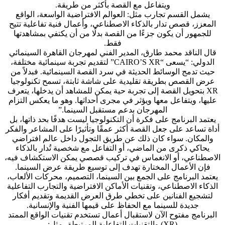
ويتفاعل مع القصة بأكثر من طريقة.
يشمل القسم تجارب مثل: العوالم الافتراضية الواسعة، الواقع
المعزز، قصص تدار بالذكاء الاصطناعي، وأعمال فنية تفاعلية تتيح
للجمهور أن يكون جزءًا من القصة بدلًا من أن يكتفي بمشاهدتها
فقط.
قال الناقد محمد طارق، المدير الفني لمهرجان القاهرة السينمائي
الدولي: “يسعى “CAIRO’S XR” لتقديم تجربة سينمائية مختلفة،
حيث تدمج الوسائط الحديثة في سرد القصة السينمائية. فبدلاً من
عرض القصص بطريقة تقليدية على شاشة ثابتة، تسمح تكنولوجيا
XR بتحويل القصة إلى تجربة حية يمكن للمشاهد أن يدخلها، يتعرف
عليها، ويتفاعل معها ويؤثر في مجرى أحداثها. وهو ما يعكس التزام
المهرجان بدعم مستقبل السينما.”
يعتمد البرنامج على فكرة أن التكنولوجيا ليست هدفًا بحد ذاتها، بل
أداة تساعد على جعل القصة أكثر عمقًا وتأثيرًا على المشاعر والفكر
والمكان. سواء كان ذلك عن طريق التجول داخل عالم افتراضي
يحاكي ذكرى من الماضي، أو التفاعل مع شخصية تُدار بالذكاء
الاصطناعي، أو الانغماس في تركيب قصصي يمكن الاستكشاف فيه،
فإن الأعمال المختارة تهدف إلى توسيع طريقة عرض السينما.
يعتمد البرنامج على الجمع بين السينما، التصميم، محركات الألعاب،
الذكاء الاصطناعي، وتقنيات الأماكن الافتراضية والتجارب التفاعلية
لتشجيع الفنانين على تخطي طرق العرض القديمة وتقديم أفكار
جديدة للسينما مع الحفاظ على قيمها الفنية والإنسانية.
البرنامج مفتوح الآن لاستقبال أعمال تستخدم تقنيات الواقع الممتد
(XR) والتقنيات التفاعلية المرتبطة، مثل: