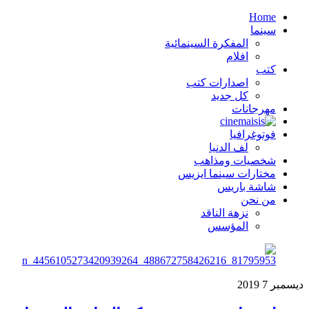
Home
سينما
المفكرة السينمائية
افلام
كتب
اصدارات كتب
كل جديد
مهرجانات
فوتوغرافيا
لف الدنيا
شخصيات ومذاهب
مختارات سينما ايزيس
شاشة باريس
من نحن
نزهة الناقد
المؤسس
ديسمبر
7
2019