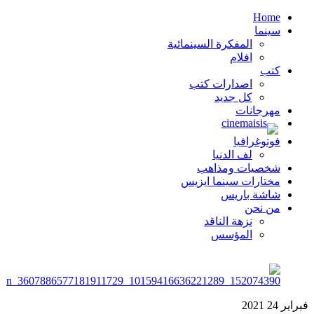
Home
سينما
المفكرة السينمائية
افلام
كتب
اصدارات كتب
كل جديد
مهرجانات
فوتوغرافيا
لف الدنيا
شخصيات ومذاهب
مختارات سينما ايزيس
شاشة باريس
من نحن
نزهة الناقد
المؤسس
فبراير
24
2021