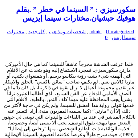
سكورسيزي : ” السينما في خطر ” .بقلم
هوفيك حبشيان.مختارات سينما إيزيس
Uncategorized
admin
,
شخصيات ومذاهب
,
كل جديد
,
مختارات
سينما ازيس
0
قلما عرفت الشاشة مخرجاً عاشقاً للسينما كما هي حال الأميركي
مارتن سكورسيزي. فمجرد الاستماع إليه وهو يتحدث عن الأفلام
التي ألهمته شيء يشبه رؤية بيكاسو يرسم، أو همنغواي يكتب، أو
ماريا كالاس تغني. لم يكتفِ صاحب “سائق تاكسي” بالخلق والابتكار
عبر تقديم مجموعة أعمال لا تزال بقوة في ذاكرتنا، بل كان دائماً في
الصف الأمامي للدفاع عن الفن السابع، الذي لطالما اعتبره تراثاً
بشرياً يجب المحافظة عليه مهما كلف الثمن. بالطبع، الأفلام التي
قدمها تتولى رواية هذا العشق للسينما، ولم يكن في حاجة لأكثر من
ذلك، إلا أن “مارتي” (كما يسميه المقربون منه)، أراد التعبير عنه
بالكلام المباشر في عدد من اللقاءات والندوات التي تسنى لي حضور
البعض منها ببهجة تفوق الوصف. يجب ألا ننسى أيضاً، وخصوصاً،
أفلامه الوثائقية ذات الطابع الشخصي، منها “رحلتي إلى إيطاليا”
(1999)، حيث شرح طولاً وعرضاً علاقته العضوية بالسينما الإيطالية