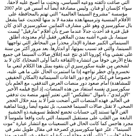
التي صاغت ذائقته ووعيه السياسي، ونحتت ما أصبح عليه لاحقاً،
سواء كإنسان أو فنان. وليس مصادفة أيضاً أنه أسس في عام 2007
مؤسسة “مشروع السينما العالمية” التي تهتم بالمحافظة على
الأفلام المنسية وترميمها.هذه مقدمة لا بد منها للحديث عما يشغل
بال سكورسيزي وهو على مشارف الثمانين. سكورسيزي الذي كان
قبل فترة قد أحدث جدلاً عندما صرح بأن أفلام “مارفيل” ليست
سينما، بل شيء أشبه بمدن الملاهي. فقبل أيام معدودة، أطلق
السينمائي الكبير صفارة الإنذار محذراً من المخاطر التي تواجهها
السينما، والتي قد تسبب بموتها، أو اندثارها. بعد مرور أكثر من سنة
على تفشي وباء كورونا الذي نتج عنه إغلاق صالات السينما في جميع
بقاع الأرض خوفاً من انتشاره (الثقافة دائماً أولى الضحايا)، كان لا بد
لشخص من طينة سكورسيزي أن يتفوه بمثل هذا الكلام لنعي ما
نخسره وأي خطر نواجهه إذا ما استمرت الحال على ما هي عليه،
خصوصاً في إنكار تراجع دور القاعات السينمائية (المكان الحقيقي
للمشاهدة) أمام صعود دور منصات العرض التدفقي، مع العلم بأن
سكورسيزي نفسه استفاد من هذه المنصات، إذ أنتج فيلمه الأخير
“الإيرلندي”، بأموال “نتفليكس” التي تعتبر أشهر منصة بث تدفقي
في العالم. فهذه المنصات التي أضحت شراً لا بد منه خلال الحجر
الصحي، لا تقتل صالات السينما فحسب، بل تشوه أيضاً رؤيتنا لماهية
الفن لأنها تستند إلى حسابات تخضع لخطط تسويقية.ذه الخشية
النابعة من القلب على مستقبل السينما، التي باتت واقعاً ملموساً لا
مجرد هاجس كما كانت الحال في التسعينات مع انتشار عبارة “موت
السينما”، عبّر عنها سكورسيزي كصرخة في مقال طويل نشر في
مجلة “هاربرز” (ثاني أقدم مجلة أميركية لم تتوقف عن الصدور منذ