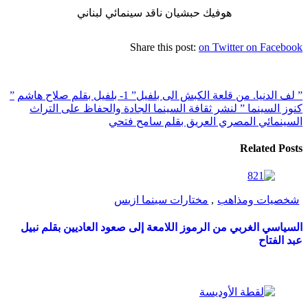
هوفيك حبشيان ناقد سينمائي لبناني
Share this post:
on Twitter
on Facebook
” لف الدنيا. من قلعة الكبش الى بلفيل” 1- بلفيل بقلم صلاح هاشم
”
كنوز السينما ” لنشر ثقافة السينما الجادة والحفاظ على التراث
السينمائي المصري العريق بقلم سامح فتحي
Related Posts
شخصيات ومذاهب
,
مختارات سينما ازيس
السياسي الغربي من الرموز اللامعة إلى صعود العاديين بقلم نبيل
عبد الفتاح