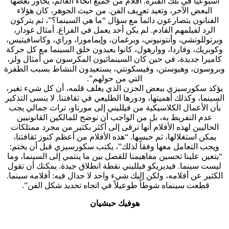
أسبوعياً في تلك الفترة. أفلام من جميع أنحاء العالم، يحاور بعضها
البعض الآخر، وتعيد تعريف الفن. من حيث الجوهر، كان هؤلاء
الفنانون يتصارعون دائماً مع سؤال “ما هي السينما؟”، ثم يتركون
الرد لفيلمهم القادم. لم يكن أحد يعمل في الفراغ. أمثال غودار،
وبرتوللوتشي، وأنتونيوني، وبرغمان، وإيمامورا، وراي، وكاسافيتيس،
وكوبريك، وفاردا، ووارهول، كانوا يعيدون خلق السينما مع كل حركة
كاميرا جديدة، في حين كان السينمائيون المكرسون من أمثال ولز،
وبروسون، وهيوستن، وفيسكونتي، يستعيدون النشاط بسبب الطفرة
التي من حولهم”.
يؤكد سكورسيزي ببعض الحزن الذي يغلف قلمه، أن كل شيء تغير،
السينما، وكذلك أهميتها، ودورها الطليعي في ثقافتنا. لا ينسى التذكير
بأن الأعمال الكلاسيكية من فيلليني إلى مورناو، تراث جمالي يجب
عدم التفريط به، بل من الواجب أن نوضح للمالكين القانونيين
الحاليين لهذه الأفلام أنها ترقى إلى أكثر بكثير من مجرد ممتلكات
يمكن استغلالها، ثم حبسها. “هذه الأفلام من أعظم كنوز ثقافتنا،
ويجب التعامل معها وفقاً لذلك”، يكتب سكورسيزي قبل أن يختم:
“يتعين علينا تحسين مفاهيمنا للفصل بين ما ينتمي إلى السينما، وما
ليست سينما. فيديريكو فيلليني نقطة انطلاق جيدة. يمكنك أن تقول
الكثير عن أفلامه، ولكن إليك شيء واحد لا جدال فيه: أفلامه سينما.
قطعت سينماه شوطاً طوعيلاً في اتجاه تحديد شكل الفن”.
هوفيك حبشيان