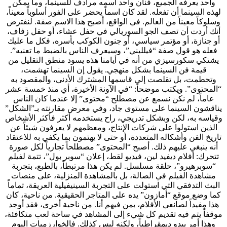
واحد يعرفه الجميع، فنان واحد اسمه مرادف للسينما، وما يمكن
لهذه السينما أن تفعله. لقد كان اسماً يحضر على الفور أسلوباً معيناً،
وسلوكاً معيناً من العالم. في الواقع، أصبح هذا الاسم صفة. لنفترض
أنك أردت أن تصف الجو السوريالي في حفل عشاء، أو حفل زفاف،
أو جنازة، أو مؤتمر سياسي، أو جنون الكوكب بأسره، فكل ما عليك
فعله هو قول صفة “فيلليني”، وسيعرف الناس بالضبط ما تعنيه”.
يشتكي سكورسيزي من أنه في أيامنا هذه يسود منطق التقليل من
قيمة فن السينما بشكل منهجي. يقول إن السينما تهشمت،
وتحطمت، بل تقلصت إلى قاسمها المشترك الأدنى، والمقصود به
“المحتوى”. ويكتب موضحاً: “في الآونة الأخيرة، أي منذ خمسة عشر
عاماً، لم نكن نسمع عن مصطلح “محتوى” إلا عندما كان الناس
يناقشون السينما على مستوى جاد، وفي معرض مقارنته بـ”الشكل”
وقياسه به، لكن وبشكل تدريجي، راح يستخدمه أكثر فأكثر الأشخاص
الذين استولوا على شركات الإنتاج، ومعظمهم لا يعرفون شيئاً عن
تاريخ الفن وأشكاله المتعددة، أو حتى لا يهتمون بما يكفي به للاعتقاد
أنه ينبغي عليهم ذلك. أصبح “المحتوى” مصطلحاً تجارياً لكل صورة
تتحرك: أفلام ديفيد لين، فيديو لقط، إعلان “سوبر بول”، تتمة لفيلم
“سوبرهيرو”، حلقة مسلسل. لم يكن هذا مرتبطاً، بالطبع، بتجربة
مشاهدة الفيلم في الصالة، بل بالمشاهدة المنزلية، على منصات
البث التدفقي التي استولت على التجربة السينيفيلية العريقة، تماماً
كما وضع موقع “أمازون” يده على المتاجر الحقيقية. من ناحية، كان
هذا مفيداً لصانعي الأفلام، بمن فيهم أنا. من ناحية أخرى، فقد أوجد
موقفاً يتم فيه تقديم كل شيء إلى المشاهد في ساحة لعب متكافئة،
وهذا أمر يبدو ديمقراطياً، ولكنه ليس كذلك. فالخوارزميات اليوم