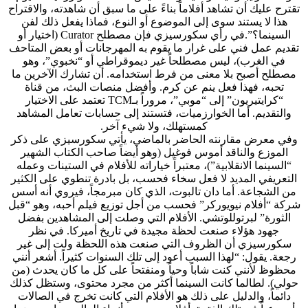
تقترح عليك أن تشاهد أفلاماً بناءً على ما سبق أن شاهدته، والاقتراح
هذا لا يستند سوى إلى الموضوع أو النوع، فماذا يفعل ذلك لفن
السينما؟”.في رأي سكورسيزي فإن مصطلح Curator (اختيار أو
تقديم عمل فني على غرار ما يقوم به المهرجانات أو بعض المتاحف
في الغرب)، ليس مصطلحاً غير ديموقراطي أو “نخبوي”، وهو
مصطلح أصبح بلا معنى من فرط استخدامه. أن تشارك الآخرين ما
تحبه، فهذا فعل ينم عن كرم. وأفضل منصات البث، من قناة
“كرايتيريون” إلى “موبي”، مروراً بـTCM تعتمد على الاختيار
والتقديم. أما الخوارزميات، فتستند إلى حسابات تعامل المشاهد
كمستهلك، ولا شيء آخر.
وفي معرض مقارنته الحاضر بالماضي، يأتي سكورسيزي على ذكر
الموزع والناقد أموس فوغيل (وهو أيضاً صاحب الكتاب الشهير
“السينما الانقلابية”)، معتبراً خياراته للأفلام في الستينات وعمله
التعريفي المديد لا فعل سخاء فحسب، بل بادرة تنطوي على الكثير
من الشجاعة. أما دان تالبوت، الذي كان مبرمجاً، فيروي أنه أسس
شركة “أفلام نيويوركر” فحسب من أجل توزيع فيلم أحبه، وهو “قبل
الثورة” لبرتوللوتشي. الأفلام التي وصلت إلى المشاهدين بفضل
جهود هؤلاء صنعت لحظة مجيدة في تاريخ أميركا. في نظر
سكورسيزي أن الظروف التي صنعت هذه اللحظة ولت إلى غير
رجعة. يقول: “لهذا السبب أعود إلى تلك السنوات كثيراً. أشعر أنني
محظوظ لأنني كنت شاباً وحياً ومنفتحاً على كل ما كان يحدث (من
حولي). لطالما كانت السينما أكثر من مجرد محتوى، وستظل كذلك
دائماً، والدليل على ذلك هو الأفلام التي كانت تخرج في الصالات