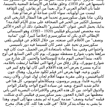
تأسيسها في عام 1850)، وخلق نقاشاً في الأوساط المعنية بالسينما،
علماً بأن العالم العربي لا يزال بعيداً من أي نقاش، كون الثقافة
ليست من أولوياته، سواء كانت صناعةً أو عرضاً أو نقداً.
ولكن، ماذا يقول سكورسيزي تحديداً في هذا المقال التاريخي الذي
سيسيل الكثير من الحبر في الصحافة على مدى الأيام القادمة؟
بدايةً، يحمل النص عنوان “المايسترو” (المعلم)، ذلك أن الجزء الأكبر
منه مخصص لفيديريكو فيلليني (1920 – 1993)، وهو السينمائي
الإيطالي الذي يكن له سكورسيزي إخلاصاً كبيراً، كون “ثمانية
ونصف” من الأفلام التي صنعته. من خلال الكلام عن فيلليني يلقي
سكورسيزي تحية على عصر كان للسينما فيه دور تأسيسي
واجتماعي وفني. يبدأ مقاله باستعادة الزمن الجميل، حيث كان فيه
مراهقاً يجوب شوارع مسقطه نيويورك، يوم كان الفن السابع في أوج
تألقه، بينما أضحى اليوم مادة للنوستالجيا والحنين. كل شارع من
شوارع نيويورك، وكل زقاق من أزقتها التي لطالما ارتبطت بأفلامه،
تذكره بمسرح يعرض أحد هذه الأفلام التي كان لها وقع كبير في
تكوين وعيه. فهنا يعرض آخر فيلم لكلود شابرول، وهناك جون
كاسافيتيس، وعلى مقربة منهما أفلام لجان لوك غودار، وآلان رينيه،
وأندريه فايدا، وروبير بروسون، وميكلأنجلو أنتونيوني. كل هذا في
عالم شديد التنوع، وبعيد عن سيادة النوع الواحد والفكر الواحد
والذوق الواحد. بين كل هذه العروض والاقتراحات البصرية التي يأتي
معظمها من القارة العجوز، يميز سكورسيزي فيلليني الذي شكلت
فيلمه “ثمانية ونصف” صدمة كبيرة له لم يشف منها إلى اليوم، وهذا
ما يشي به مقاله.يتذكر قائلاً: “في قلب هذا كله، كان هناك مخرج