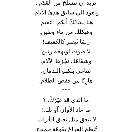
تريد أن تنسلخ من العَدَم .
وتعود الي سابق هَذِىْ الأيام.
هنا لِسَانَكَ أبكم.. عقيم.
وهيكلك من ماء وطين.
ربمَا تُبصر كالكفيف!
بلا صوت اوبهجة رنين.
وشِفَاهَك تجُزها الآلام.
تتناغي بنكهةِ الندمان.
هارِبًا من قفص الظلام.
***
ما الذى قد غيَّرَكْ..؟
ما عاد الأوان آوانك.!
لا تنعق مثل نعيق الغُراب.
تُلطخ الفراغ بفَوهَة حمقاء.