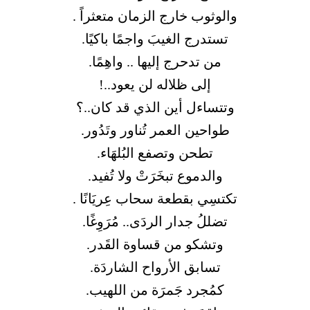
والوثوب خارج الزمان متعثراً .
تستدرج الغيبَ واجمًا باكيًا.
من تدحرج إليها .. واهِمًا.
إلى ظلاله لن يعود..!
وتتساءل أين الذي قد كان‏..‏؟
طواحين العمر تُناور وتَدُور.
تطحن وتصفع البُلهَاء.
والدموع تبخَرَتْ ولا تُفيد.
تكتسِي بقطعة سحاب عِريَانًا .
تضللُ جدار الردَى.. مُرَوِغًا.
وتشكو من قساوة القَدر.
تسابق الأرواح الشاردَة.
كمُجرد جَمرَة من اللهيب.