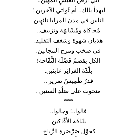
ليهدأ بالك.. أم تُواثي الآخرين.!
الناس في مدن المرايا تائهِين.
مُحَاكاة ومُشَابَهَة وتزييف..
هذيان شهوة وشغف التقليد.
في صخب ومرح المجانين.
الكل يقضمُ فَضْلَة التُّفّاحة!
بلّذَّة الغرائِز عابثين.
قدرٌ طَمِيسٌ ضرير ..
منحوت على صَلْدِ السنين .
***
قالوا..! وجالوا..
بلَبَاقَة الأفَّاكين.
كجوْل صَرْصَرة الرِّيَاح.