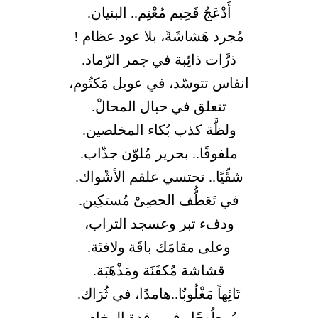
أَدْعَجُ فَحِيم مُعْتِم.. البنيان.
مُجرد هَشاشَةً، بلا عود عظام !
ذرَّات ذائِبة في جمر الرّماد.
انفاس تتوسّد، في عويل مَكتُوم،
تتعلق في حبال المحالْ.
ولظَّة كذب بُكاء المخلصين.
ملفوفًا.. بحرير مُلوّن جذّاب.
شقِّيًا.. تحتسي علقم الأشّواك.
في تَعَطُّف الحصِىْ مُستكِين.
ودفء تبر وعسجد التراب،
وعلى مقامَك باقَة ولافتَة.
قشاشة مُكفَنَة ومَذْهَبَة.
تَائِهاً مَغْلُوبٌا..هامدًا، في ثُرَاك.
مُمطُوحًا.. في رقدة الرخام .