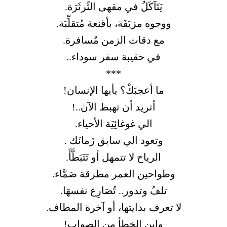
يَتَآكَلُ في مقهى الثًرثَرَة.
ووجوه مزيَفَة، بأقنعة مُتقلِّبَة.
مع دقات الزمن مُسافرة.
في حقيبة سفر سوداء..
***
ما أعجبَكْ؟ يأيها الإنسان!
أتريد أن تهبط الآن..!
الي غوغائِيَة الأحياء.
وتعود الي سابق زَمانَك .
الرياح لا تتمهل أو تَتَبَطَّأَ.
وطواحين العمر مطرقة صَمَّاء.
تلفُ وتدور.. تُصَارِع نفسهَا.
لا تعرف بدايتها، أو آخرة المطاف.
واين الخطأ من الصواب!