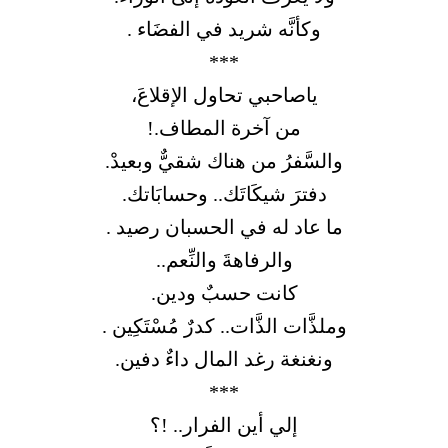
وكأنَّه شريد في الفضَاء .
***
ياصاحبي تحاول الإقلاعَ،
من آخرة المطاف.!
والسَّفرُ من هناك شقيٌّ وبعيدْ.
دفترَ شيكَاتَك.. وحسابَاتك.
ما عاد له في الحسبان رصيد .
والرفاهةَ والنِّعم..
كانت حسبٌ ودين.
وملذَّات الذَّات.. كدرٌ مُسْتَكِين .
ونغنغة رغد المال داءٌ دفين.
***
إلي أين الفرار.. !؟