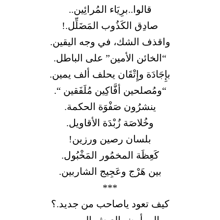
قالوا..برِيَاء المُرائِين..
صادِق الكَذُوب المَضَلِّل.!
واقذف الشك، في وجه اليقين.
“الخائن الأمين” على الباطل.
بإِجَادَة وإِتْقَان يحلف ألف يمين.
“ومُصلحين أفَّاكِين مُلَفَقين “.
ينشرُون صَفْوَة الحكمة.
وخُلاصَة زُبْدَة الأقاويل.
بلسان رصين ورزين!
كَعِظَة المخمُور المَخْبُول.
بين هَرْج وعَجِيج الشاربين.
***
كيف تعود ياصاحب من جديد.؟
الي أرض العيشٍ المهين..