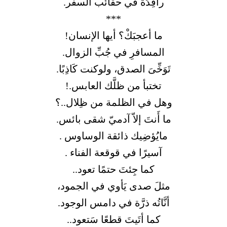
راقِدَة في حقائب السفر.
***
ما أعجبَكْ؟ أيها الإنسان!
المسافرِ في جُبِّ الزوال.
تَوَخِّىَ الصدق، ولوكنت كَاذِبًا.
تختبأ من ظلَّك العابس.!
وهل في الظلمة من ظِلال..؟
ما أَنتَ إلاّ آدميّ شقى بائس.
مايُؤضِيك ذائقة الوساوس .
آسيرًا في قوقعة الفناء .
كما جِئتَ حتمًا تعود..
مثلَ صدى يَأوي في الجمود،
أنَّاتُه ذرَّة في دامس الوجود.
كما أتَيتَ قطعًا سَتعود..