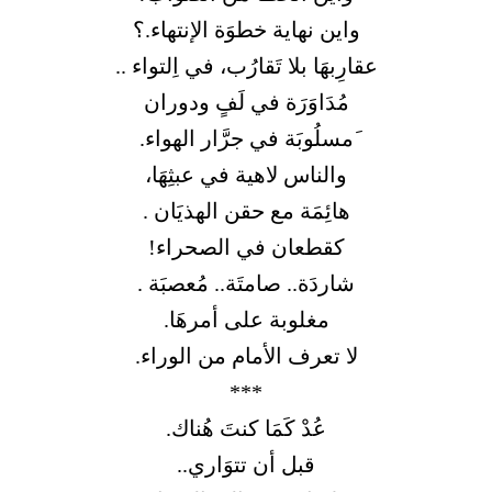
واين نهاية خطوَة الإنتهاء.؟
عقارِبهَا بلا تَقارُب، في اِلتواء ..
مُدَاوَرَة في لَفٍ ودوران
َمسلُوبَة في جرَّار الهواء.
والناس لاهية في عبثِهَا،
هائِمَة مع حقن الهذيَان .
كقطعان في الصحراء!
شاردَة.. صامتَة.. مُعصبَة .
مغلوبة على أمرهَا.
لا تعرف الأمام من الوراء.
***
عُدْ كَمَا كنتَ هُناك.
قبل أن تتوَاري..