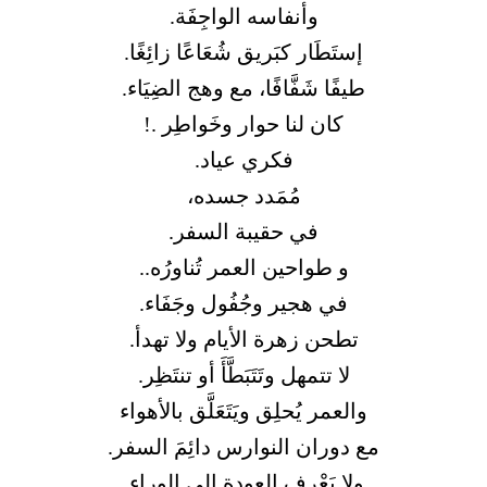
وأنفاسه الواجِفَة.
إستَطَار كبَريق شُعَاعًا زائِغًا.
طيفًا شَفَّافًا، مع وهج الضِيَاء.
كان لنا حوار وخَواطِر .!
فكري عياد.
مُمَدد جسده،
في حقيبة السفر.
و طواحين العمر تُناورُه..
في هجير وجُفُول وجَفَاء.
تطحن زهرة الأيام ولا تهدأ.
لا تتمهل وتَتَبَطَّأَ أو تنتَظِر.
والعمر يُحلِق ويَتَعَلَّق بالأهواء
مع دوران النوارس دائِمَ السفر.
ولا يَعْرف العودة إلى الوراء.