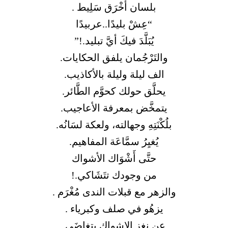
بلسان أَخْرَق سَلِيط .
“عِشْ بليدًا..عربيدًا
يُبَلَّدَ فيكَ أيَّ تبليد.!”
والتَرْجُمان يلفق الحكايات.
الف ليلة وليلة بالأكاذيب.
يحلَّق حولك كحوَّم الطَّائر.
يتمخَّض بمعرفة الأعاجيب.
بلُكْنَتِهِ وجهالته، ولعكة لسَانُه.
يُغيِرُ سمَّاعَة المفاهيم.
حتَّى أَشْوَاك الأشواك
من وجودك تتَشَاكي.!
والزهر مع قبلات الندى مُغْرَم .
يزهُو في صلف وكبرياء .
عن نغزِ الاشواك يتغاضَي.