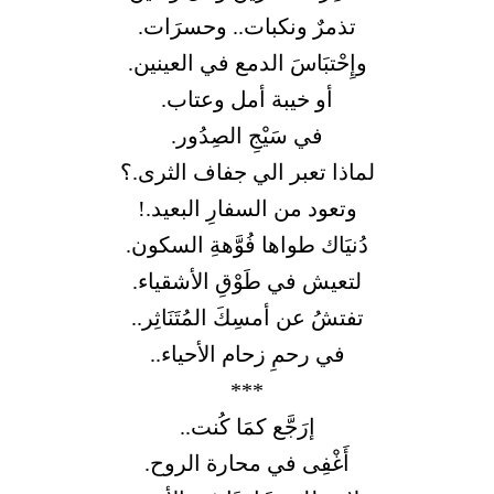
تذمرٌ ونكبات.. وحسرَات.
وإِحْتبَاسَ الدمع في العينين.
أو خيبة أمل وعتاب.
في سَيْجِ الصِدُور.
لماذا تعبر الي جفاف الثرى.؟
وتعود من السفارِ البعيد.!
دُنيَاك طواها فُوَّهةِ السكون.
لتعيش في طَوْقِ الأشقياء.
تفتشُ عن أمسِكَ المُتَنَاثِر..
في رحمِ زحام الأحياء..
***
إرَجَّع كمَا كُنت..
أَغْفِى في محارة الروح.