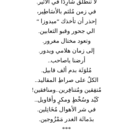
لا تنطلق شَارِدًا في الأثير.
في زمن مُلثم بالأسَاطِير،
إحذر أن تأخذك “ميدوزا “
الي جحور وقبو الثعابين.
وتعود مختال مغرور.
إلى زمان هلامي ويدور.
أرضنا ياصاحب..
مُلوَثَة بدم ألف قابيل.
الكلُ على صراطِ المقاليد..
مُتفِقين ومُتنافِرين..ومنافقين!
كَيْد وسُخْطٍ ومكرٍ وأقاويل..
في شر الأهوال مُخَاتِلين.
بدَماثَة الغدر مَمْزُوجين.
***