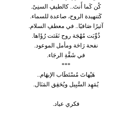
كُن كَما أَنتَ.. كالطيفِ السنِىْ.
كَتنهيدة الروح، صاعدة للسماء.
آثيرًا صَافيًا.. في معطفِ السلام.
ذُوِّبَت مُهْجَة روح نَفَثت رُؤَاها.
نفحة رَاحَة ومأمل الموعود.
في شَفَّةِ الرجَاء.
***
هَيْهاتَ مُسْتَطَاب الإيهَام..
يُمَهِد السَّبِيل ويُحَقِق المَنَال.
فكري عياد.