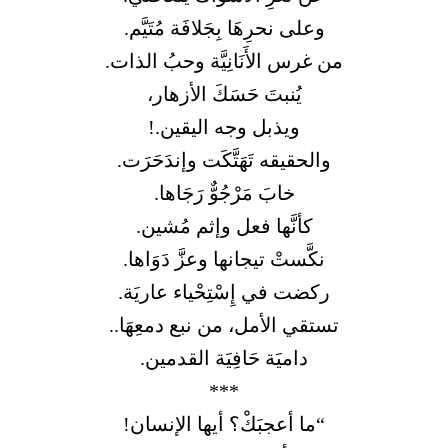
وعلى نحرِهَا بِجَلافَة مُتَيَّم.
من غرس الأَنَانِيَّة وحبُ الذات.
يُنبتَ حَسَكَ الأزهار،
ويذبل وجه اليقين.!
والحقيقه تَهَتَّكَت وإندَحَرَت.
خابَ مَرْجُوٌّ رَجَاها.
كأنَّها فعل وإثم مُشين.
نكَّستْ تيجانها وعزَّ دَوَاها.
ركضت في إِسْتِحْياء عاريَة.
تستقي الأمل، من نبع دمعِهَا..
داميَة حَافِيَة القدمين.
***
“ما أعجبَكْ؟ أيها الإنسان!