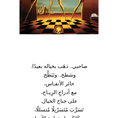
صاحبي.. ذهَب بخياله بعيدًا.
وشطح.. وتَبَطَّح.
حائر الأنفـاس،
مع أدراجِ الرِيـاح،
على جناح الخيال.
تَسَرَّبَ مُتَسَرْبِلًا مُتسللًا،