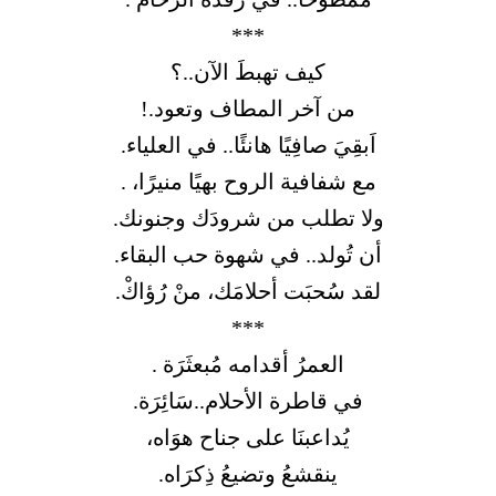
***
كيف تهبطَ الآن..؟
من آخر المطاف وتعود.!
اَبقِيَ صافِيًا هانئًا.. في العلياء.
مع شفافية الروح بهيًا منيرًا، .
ولا تطلب من شرودَك وجنونك.
أن تُولد.. في شهوة حب البقاء.
لقد سُحبَت أحلامَك، منْ رُؤاكْ.
***
العمرُ أقدامه مُبعثَرَة .
في قاطرة الأحلام..سَائِرَة.
يُداعبنَا على جناح هوَاه،
ينقشعُ وتضيعُ ذِكرَاه.