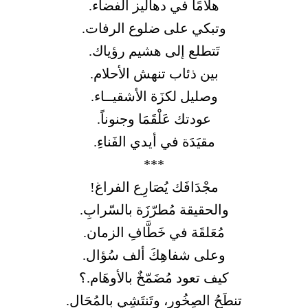
هلامًا في دهاليز الفضاء.
وتبكي على ضلوع الرفات.
تَتطلع إلى هشيم رؤياك.
بين ذئاب تنهش الأحلام.
وصليل لكزَة الأشقيــاء.
عودتك عَلْقَمَا وجنوناً.
مقيَدَة في أيدي الفَناءِ.
***
مجْدَافَك يُصَارِع الفراغ!
والحقيقة مُطرّزَة بالسّرابِ.
مُعَلقَة في خَطَّافِ الزمان.
وعلى شفاهِكَ ألف سُؤال.
كيف تعود مُضَمّخٌ بالأوهَام.؟
تنطَحُ الصِخُور، وتَنتَشِي بالمُحَال.