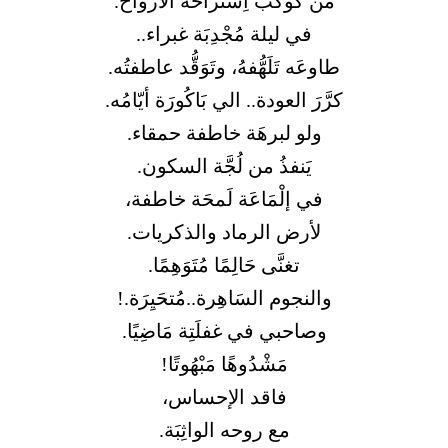
من كَوْكَب اِستراحة الأرواح.
في ليلة مُجْدِبَة غبراء..
طاوعَه تَلَهُّفهُ، وتَوَقُّد عاطفتُه.
كرَّرَ العودة.. الي بَاكُورَة أيّامُه.
ولو لبرهَة خاطفة حمقاء.
يَنفذُ من لُجَّة السكون.
في إلْمَاعَة لَمحَة خاطفة،
لأرض الرماد والذكريات.
تغنَّى حَالِمًا مُتَوَهِمًا.
والنجوم السَاهِرة..مُتحَيِرَة.!
وصاحبي في غفلَتِة مَاضِيًا.
مَشْدُوهًا مَبْهُوتًا!
فاقد الإحساس،
مع روحه الواثِبَة.