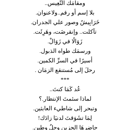
ومقامَك التَّعِيس..
بلا إسم أو رقم..ولاعنوان.
خَرَابِيشُ وصور علي الجدران.
تآكلت.. وإنقرضَت، وهَرِئَت.
زَوَالًا في زَوَالْ.
ورسمَك طواه الذبول.
أسيرًا في السرِّ الكمين.
رحلَ إلى مُستنقع الزمَان .
***
عُد كَمَا كنتَ..
لماذا سئمتَ الإنتظار.؟
وتبحر إلى شاطيء العابثين.
لِمَا تشَوَقتَ لدنيَا زادَك!
حاضِرهَا الحزين وحلٌ وطين.