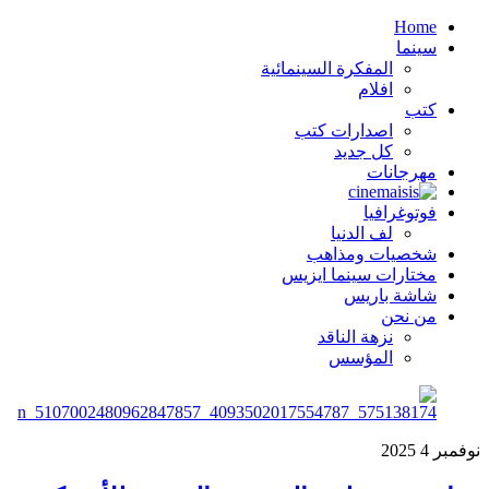
Home
سينما
المفكرة السينمائية
افلام
كتب
اصدارات كتب
كل جديد
مهرجانات
فوتوغرافيا
لف الدنيا
شخصيات ومذاهب
مختارات سينما ايزيس
شاشة باريس
من نحن
نزهة الناقد
المؤسس
نوفمبر
4
2025