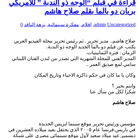
قراءة في فيلم “الوجه ذو الندبة ” للأمريكي
بريان دو بالما بقلم صلاح هاشم
Uncategorized
admin
,
افلام
,
مفكرة سينمائية
,
نزهة الناقد
0
صلاح هاشم.. مدير تحرير ..ثم رئيس تحرير مجلة الفيديو العربي
يكتب عن فيلم دو بالما الجديد الوجه ذو الندبة.
الزمان : فترة الثمانينيات.
المدير الفني للمجلة الشهرية التي تصدر من لندن الفنان اللبناني
سامي لمع صديق العمر ..
وكان يا ما كان في حكم ذاكرة الاحياء وتاريخ المكان
وانتم بخير ؟
شكرا لكل من سأل عنا
صلاح هاشم
مؤسس ورئيس تحرير موقع سينما ايزيس الجديدة
في باريس.فرنسا عام ٢٠٠٥ الذي يحتفل بعيد ميلاده العشرين في
ديسمبر.عيد ميلاد سعيد لأول موقع سينمائي مصري على شبكة