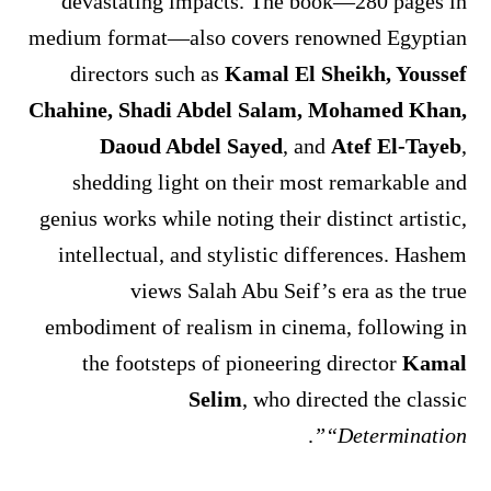
devastating impacts. The book—280 pages in
medium format—also covers renowned Egyptian
directors such as
Kamal El Sheikh, Youssef
Chahine, Shadi Abdel Salam, Mohamed Khan,
Daoud Abdel Sayed
, and
Atef El-Tayeb
,
shedding light on their most remarkable and
genius works while noting their distinct artistic,
intellectual, and stylistic differences. Hashem
views Salah Abu Seif’s era as the true
embodiment of realism in cinema, following in
the footsteps of pioneering director
Kamal
Selim
, who directed the classic
.
“Determination”