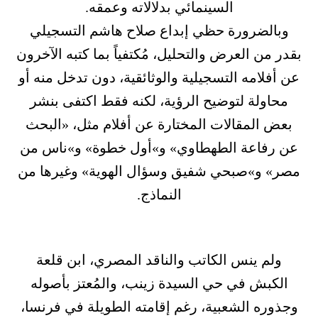
السينمائي بدلالاته وعمقه.
وبالضرورة حظي إبداع صلاح هاشم التسجيلي
بقدر من العرض والتحليل، مُكتفياً بما كتبه الآخرون
عن أفلامه التسجيلية والوثائقية، دون تدخل منه أو
محاولة لتوضيح الرؤية، لكنه فقط اكتفى بنشر
بعض المقالات المختارة عن أفلام مثل، «البحث
عن رفاعة الطهطاوي» و»أول خطوة» و»ناس من
مصر» و»صبحي شفيق وسؤال الهوية» وغيرها من
النماذج.
ولم ينس الكاتب والناقد المصري، ابن قلعة
الكبش في حي السيدة زينب، والمُعتز بأصوله
وجذوره الشعبية، رغم إقامته الطويلة في فرنسا،