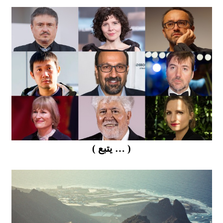
( … يتبع )