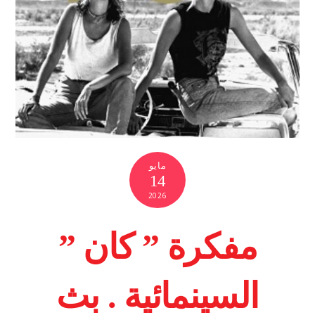
مايو
14
2026
مفكرة ” كان ”
السينمائية . بث