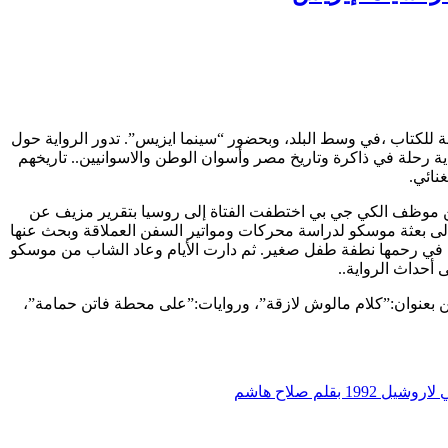
يمان يوم الأربعاء 29 نوفمبر ،في المكتبة الدولية للهيئة العامة للكتاب ،في وسط البلد، وبحضور “سينما ايزيس”. تدور الرواية حول
ية رحلة في ذاكرة وتاريخ مصر وأسوان الوطن والاسوانيين.. تاريخهم
نائي.
ة من موظف الكي جي بي اختطفت الفتاة إلى روسيا بتقرير مزيف عن
إلى بعثة موسكو لدراسة محركات ومواتير السفن العملاقة وبحث عنها
دسة أرغمته العائلة على الزواج من ابنة خاله، ووافق على مضض، لكن هرب من العروس بعد 3 أسابيع وترك في رحمها نطفة طفل صغير. ثم دارت الأيام وعاد الشاب من موسكو
 أحداث الرواية..
 من جزأين بعنوان:”كلام مالوش لازقة”، وروايات:”على محطة فاتن حمامة”،
1 بقلم صلاح هاشم