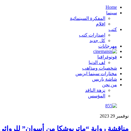
Home
سينما
المفكرة السينمائية
افلام
كتب
اصدارات كتب
كل جديد
مهرجانات
فوتوغرافيا
لف الدنيا
شخصيات ومذاهب
مختارات سينما ايزيس
شاشة باريس
من نحن
نزهة الناقد
المؤسس
نوفمبر
29
2023
مناقشة رواية “ماتريوشكا من أسوان” للروائي