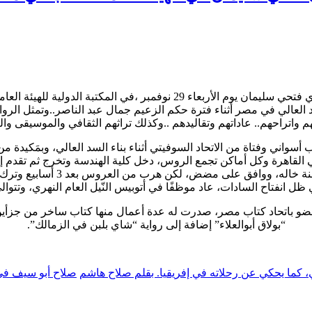
تمت مناقشة رواية ( ماتريوشكا من اسوان)، للكاتب والروائي المصري فتحي سل
 العالي في مصر أثناء فترة حكم الزعيم جمال عبد الناصر..وتمثل الروا
م واتراحهم.. عاداتهم وتقاليدهم ..وكذلك تراثهم الثقافي والموسيقى والغ
أسواني وفتاة من الاتحاد السوفيتي أثناء بناء السد العالي، وبمَكيد
ي القاهرة وكل أماكن تجمع الروس، دخل كلية الهندسة وتخرج ثم تقدم 
هناك وفشل قبل دخوله كلية الهن
ل انفتاح السادات، عاد موظفًا في أتوبيس النّيل العام النهري، وتتوالى
ياحة والفنادق، وهو عضو باتحاد كتاب مصر، صدرت له عدة أعمال منها كتاب ساخر
“بولاق أبوالعلاء” إضافة إلى رواية “شاي بلبن في الزمالك”.
ئي، كما يحكي عن رحلاته في إفريقيا. بقلم صلاح هاشم
صلاح أبو سيف في لاروشيل 992