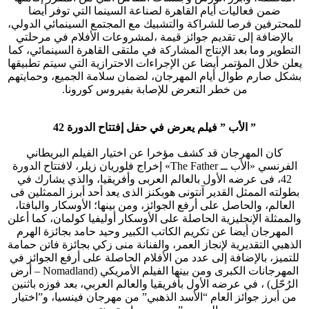
ضمن فعاليات أيام القاهرة لصناعة السينما التي توفر أيضا
للمحترفين فرصا للشراكة والتشبيك مع المجتمع السينمائي الدولي،
بالإضافة إلى تقديم جوائز قيمة ،لمشروعات الأفلام في مرحلتي
التطوير وما بعد الإنتاج المشاركة في ملتقى القاهرة السينمائي، كما
يعلن خلال المؤتمر أيضا عن الإجراءات الاحترازية التي سيتم تطبيقها
بشكل صارم طوال أيام المهرجان، لضمان سلامة الجميع، وحمايتهم
من خطر التعرض للإصابة بفيروس كورونا.
” الأب ” فيلم يعرض في حفل إفتتاح الدورة 42
كان المهرجان قد كشف مؤخرا عن اختيار الفيلم البريطاني
الفرنسي «الأب ــ The Father» إخراج فلوريان زيلر، لافتتاح الدورة
42، فى عرضه الأول بالعالم العربى وأفريقيا، والذي يشارك في
بطولته الممثل القدير آنتونى هوبكنز الذى يعد أحد أبرز الممثلين فى
العالم، والحاصل على أرفع الجوائز، ومن بينها؛ الأوسكار والبافتا،
والممثلة الإنجليزية الحاصلة على الأوسكار أوليفيا كولمان، كما أعلن
المهرجان أيضا عن تكريم الكاتب الكبير وحيد حامد بجائزة الهرم
الذهبي التقديرية لإنجاز العمر، والفنانة منى زكي بجائزة فاتن حمامة
للتميز، بالإضافة إلى عدد من الأفلام الحاصلة على أرفع الجوائز في
المهرجانات الكبرى ومن بينها الفيلم الأمريكي (Nomadland – أرض
الرُحّل) ، في عرضه الأول بأفريقيا والعالم العربي، بعد فوزه باثنين
من أبرز جوائز العام “الأسد الذهبي” من مهرجان فينسيا، و”اختيار