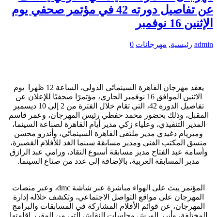
عن تفاصيل دورته 42 في مؤتمر صحفي يوم
الإثنين 16 نوفمبر
admin
رئيسية
,
مهرجانات
0
يعقد مهرجان القاهرة السينمائى الدولي، الساعة 12 ظهرا يوم
الاثنين الموافق 16 نوفمبر الجاري، مؤتمرًا صحفيًا للإعلان عن
تفاصيل الدورة 42، التي تقام خلال الفترة من 2 إلى 10 ديسمبر
المقبل، وذلك بحضور محمد حفظي رئيس المهرجان، وعمر قاسم
المدير التنفيذي، وعلياء زكي مدير أيام القاهرة لصناعة السينما،
وميريام دغيدي مدير ملتقى القاهرة السينمائي، وأندرو محسن
منسق المكتب الفني ومدير مسابقة سينما الغد للأفلام القصيرة،
وأسامة عبد الفتاح مدير مسابقة أسبوع النقاد، ورامي عبد الرازق
مدير المسابقة العربية، بالإضافة إلى عدد من صناع السينما.
المؤتمر يبث على الهواء مباشرة عبر شاشة dmc، وعبر منصات
المهرجان على مواقع التواصل الاجتماعي، وتكشف خلاله إدارة
المهرجان، عن قوائم الأفلام المشاركة في المسابقات والبرامج
المختلفة، وأبرز الورش وجلسات النقاش التي من المقرر إقامتها