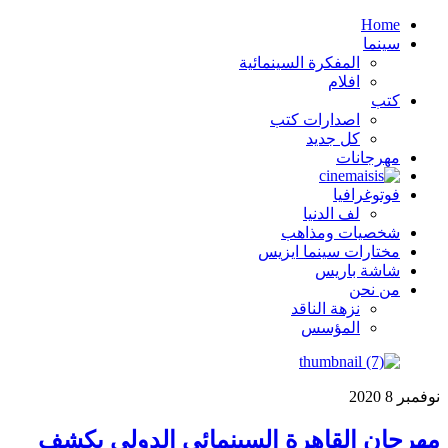
Home
سينما
المفكرة السينمائية
افلام
كتب
اصدارات كتب
كل جديد
مهرجانات
فوتوغرافيا
لف الدنيا
شخصيات ومذاهب
مختارات سينما ايزيس
شاشة باريس
من نحن
نزهة الناقد
المؤسس
نوفمبر
8
2020
مهرجان القاهرة السينمائي الدولي يكشف