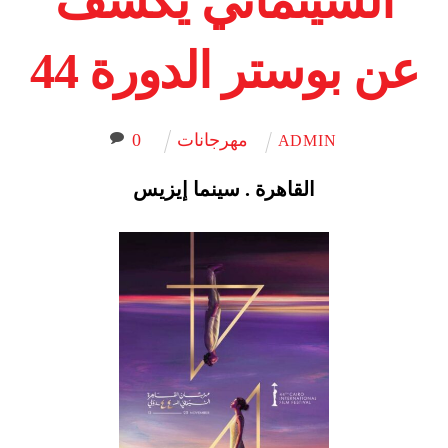
السينمائي يكشف
عن بوستر الدورة 44
مهرجانات
0
ADMIN
القاهرة . سينما إيزيس