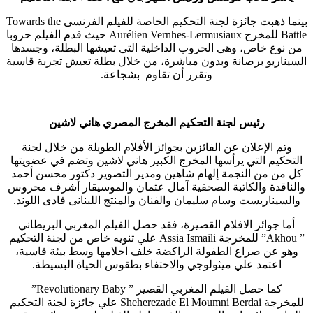
بينما ذهبت جائزة لجنة التحكيم الخاصة للفيلم الفرنسى
Towards the
Battle
للمخرج
Aurélien Vernhes-Lermusiaux
حيث قدم الفيلم حروبا
من نوع خاص، وهى الحروب الداخلية التى تعيشها البطلة، وجسدها
السيناريو برصانة وبدون مباشرة، من خلال بطلة تعيش تجربة قاسية
وتقرر أن تقاوم بشجاعة.
رئيس لجنة التحكيم المخرج المصري هاني لاشين
وتم الإعلان عن الفائزين بجوائز الأفلام الطويلة من خلال لجنة
التحكيم التي يرأسها المخرج الكبير هاني لاشين وتضم في عضويتها
كل من من النجمة إلهام شاهين ومدير التصوير دكتور محسن أحمد
والناقدة والكاتبة الصحفية آمال عثمان والموسيقار أشرف محروس
والسيناريست وسام سليمان والفنان والمنتج اللبنانى فادى اللوند.
أما جوائز الافلام القصيرة، فقد حصل الفيلم المغربي البريطاني
”
Akhou
” للمخرجة
Assia Ismaili
علي تنويه خاص من لجنة التحكيم
وهو عن صراع الطفولة الراكضة خلف احلامها وسط بيئة قاسية،
اعتمد علي ميثولوجي والاحتفاء بطقوس الحياة البسيطة.
كما حصل الفيلم المغربي القصير ”
Revolutionary Baby
”
للمخرجة
Sheherezade El Moumni Berdai
علي جائزة لجنة التحكيم