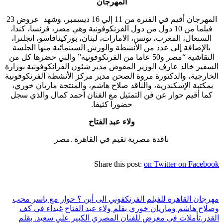
المهرجان
المهرجان أقيم في الفترة من 11 إلي 16 ديسمبر، وشهد عروض 23
فيلما من 10 دول من دول الفرنكوفونية وهي مصر، فرنسا، كندا،
السنغال، المغرب، تونس، الامارات، لبنان، بوركينافاسو، انجلترا،
بالإضافة إلي عدد من الأنشطة والورش السينمائية منها الجلسة
النقاشية “مصر و50 عاما من الفرنكوفونية” والتي حضرها كل من
السفير خالد عارف الوزير المفوض مدير شئون الفرانكوفونية بوزارة
الخارجية، والدكتورة مروة الصحن مدير مركز الأنشطة الفرنكوفونية
بمكتبة الإسكندرية، والناقد صلاح هاشم، والمنتجة ماريان خوري،
كما أقيم حوار عن فن التمثيل مع الفنان أحمد كمال والذي سجل
حضورا كثيفا.
ولاء عبد الفتاح
ناقدة مصرية تقيم في القاهرة .مصر
Share this post:
on Twitter
on Facebook
مهرجان القاهرة للفيلم الفرنكفوني الى أين ؟ حوار مع ياسر محب
وصلاح هاشم وماريان خوري بقلم ولاء عبد الفتاح
غيداء في كف
القدر.تأملات في معرض للفنان المصري الكبير علي سعيد. بقلم