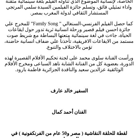
الخاصة، لإنسانية الموضوع الذي تناوله الفيلم بلغة سينمائية متقنة
واداء تمثيلي فائق، وتسلم جائزة الفيلمين السيدة سلمي المرتجي
المستشار الثقافي لدولة المغرب بمصر.
كما حصل الفيلم الفرنسي-السنغالي ”
Family Song
” للمخرج علي
جائزة احسن فيلم قصير ورحلة انسانية ثرية تدور حول ايقاعات
الحياة، جاءت في لغة سينمائية متعتها البساطة مع شريط صوت
مستمد من الايقاعات الافريقية، تأخذنا علي ضفاف انسانية حاضنة،
تؤمن بالاختلاف والتنوع.
ورأست الفنانة سلوى محمد على لجنة تحكيم الأفلام القصيرة لهذه
الدورة، بعضوية كل من الفنانة الشابة ناهد السباعى ومخرج الأفلام
الوثائقية عزالدين سعيد والناقدة الجزائرية فاطمة بارود.
السفير خالد عارف
الفنان أحمد كمال
لقطة للحلقة النقاشية ( مصر و50 عام من الفرنكفونية ) في