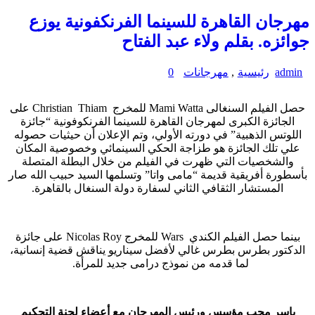
مهرجان القاهرة للسينما الفرنكفونية يوزع
جوائزه. بقلم ولاء عبد الفتاح
admin
رئيسية
,
مهرجانات
0
حصل الفيلم السنغالى
Mami Watta
للمخرج
Christian Thiam
على
الجائزة الكبرى لمهرجان القاهرة للسينما الفرنكوفونية “جائزة
اللوتس الذهبية” في دورته الأولي، وتم الإعلان أن حيثيات حصوله
علي تلك الجائزة هو طزاجة الحكي السينمائي وخصوصية المكان
والشخصيات التي ظهرت في الفيلم من خلال البطلة المتصلة
بأسطورة أفريقية قديمة “مامى واتا” وتسلمها السيد حبيب الله صار
المستشار الثقافي الثاني لسفارة دولة السنغال بالقاهرة.
بينما حصل الفيلم الكندي
Wars
للمخرج
Nicolas Roy
على جائزة
الدكتور بطرس بطرس غالي لأفضل سيناريو يناقش قضية إنسانية،
لما قدمه من نموذج درامى جديد للمرأة.
ياسر محب مؤسس ورئيس المهرجان مع أعضاء لجنة التحكيم