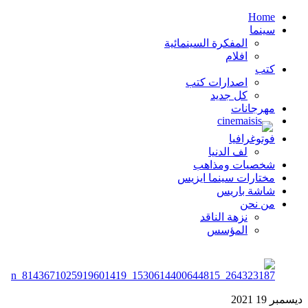
Home
سينما
المفكرة السينمائية
افلام
كتب
اصدارات كتب
كل جديد
مهرجانات
فوتوغرافيا
لف الدنيا
شخصيات ومذاهب
مختارات سينما ايزيس
شاشة باريس
من نحن
نزهة الناقد
المؤسس
ديسمبر
19
2021