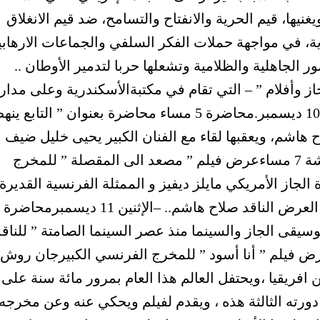
يغنيها، قيم الحرية والانفتاح والتسامح، ضد قيم الانغلاق
ية، في مواجهة حملات الفكر السلفي والجماعات الارهابي
ر الجاهلية والظلامية وتشعلها حربا لتدمير الأوطان ..
جاز وأفلام ” – التي تقام في مكتبةالأسكندرية وعلى مدار
يومين – الدخول بدون تذاكر – على .. –الأحد 10 ديسمبر.محاضرة 5 مساء محاضرة بعنوان ” التابع
 هاشم، ويعقبها لقاء مع الفنان الكبير يحيى خليل ضيف
شرف الدورة الثالثة ..عرض فيلم ومناقشة 7 مساءعرض فيلم ” مصعد الى المقصلة ” للمخرج
لجاز الأمريكي مايلز ديفيز و الممثلة الفرنسية القديرة
جا
سيقى الجاز والسينما منذ عصر السينما الصامتة ” للناقد
 فيلم ومناقشة 7 مساء عرض فيلم ” أنا أسود ” للمخرج الفرنسي الكبيرجان روش،
افريقيا ،ويحتفل العالم هذا العام بمرور مائة سنة على
دورته الثالثة هذه ، ويقدم لفيلم ويحكي عنه وعن مخرجه