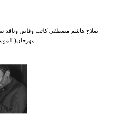
صلاح هاشم مصطفى كاتب وقاص وناقد س
مهرجان( الموسي