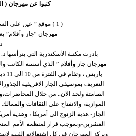
كتبوا عن مهرجان ( ال
( 1 ) موقع ” عين على السينما ” رئيس التحرير الناقد أمير العمري
مهرجان “جاز وأفلام” يعق
دي
بادرت مكتبة الأسكندرية التي يترأسها د
مهرجان جاز وأفلام ” الذي أسسه الكاتب وا
التعريف بموسيقى الجاز الافريقية الجذورالا
الصامتة ولحد الآن.. من خلال المحاضرات،و
الموازية، والانفتاح على الثقافات والممالك 
الجاز- هدية الزنوج الى أمريكا ، وهدية أمري
ويركز المهرجان في كل إشتغالاته الفنية لا