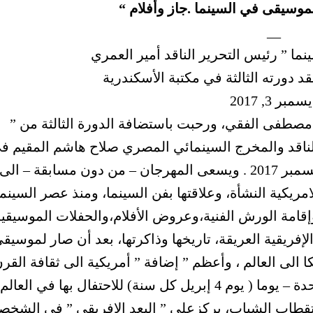
موسيقى في السينما .جاز وأفلام “
__
د دورته الثالثة في مكتبة الأسكندرية
سمبر 3, 2017
. مصطفى الفقي، ورحبت باستضافة الدورة الثالثة من ”
لناقد والمخرج السينمائي المصري صلاح هاشم المقيم ف
باريس ، وتقام في الفترة من 10 الى 11 ديسمبر 2017 . ويسعى المهرجان – من دون مسابقة – الى
مريكية النشأة، وعلاقتها بفن السينما، ومنذ عصر السينما
إقامة الورش الفنية،وعروض الأفلام،والحفلات الموسيقية
الإفريقية العريقة، تاريخها وذاكرتها، بعد أن صار لموسيق
كا الى العالم ، وأعظم ” إضافة ” أمريكية الى ثقافة القر
العشرين-وبموجب قرار لمنظمة الأمم المتحدة – يوما ( يوم 4 إبريل كل سنة) للاحتفال بها في العالم
ستقطاب الشباب، يركزعلى ” البعد الإفريقي ” في الشخص