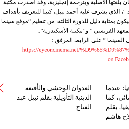
ن بلغتها الأصلية وبترجمة إنجليزية، وقد اصدرت مكتبة
 “، الذي يشرف عليه أحمد نبيل، كتيبا للتعريف بأهداف
كون بمثابة دليل للدورة الثالثة، من تنظيم “موقع سينما
معهد الفرنسي ” و”مكتبة الأسكندرية”..
السينما ” على الرابط المرفق :
https://eyeoncinema.net/%D9%85%D
on Face
ا: عندما
العدوان الوحشي والأقنعة
ائي، كما
الدينية التأويلية بقلم نبيل عبد
يا. بقلم
الفتاح
ح هاشم