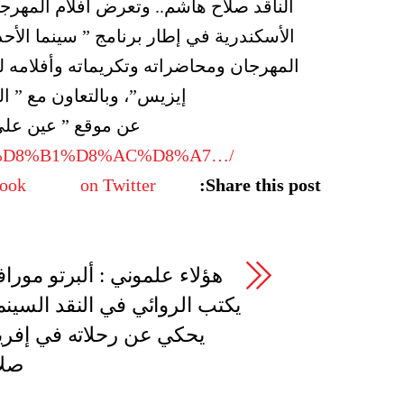
الناقد صلاح هاشم.. وتعرض أفلام المهرجا
الأسكندرية في إطار برنامج ” سينما الأحد
المهرجان ومحاضراته وتكريماته وأفلامه لي
إيزيس”، وبالتعاون مع ” ال
عن موقع ” عين على 
9%87%D8%B1%D8%AC%D8%A7…/
book
on Twitter
Share this post:
هؤلاء علموني : ألبرتو مورافي
يكتب الروائي في النقد السينم
يحكي عن رحلاته في إفريق
صلا