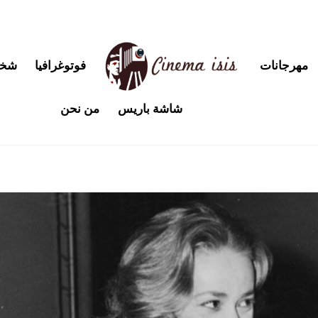
مهرجانات
فوتوغرافيا
شخص
شاشة باريس
من نحن