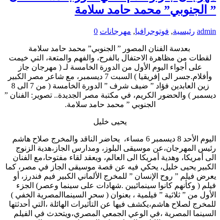
” الجنوبي” محمد حامد سلامة
admin
رئيسية
,
فوتوجرافيا
,
مهرجانات
0
بعدسة الفنان المصور ” الجنوبي” محمد حامد سلامة
لقطات من مظاهرة الاحتفال بالفرح، والفهم والمتعة، التي خيمت
على أجواء اليوم الأول من الدورة الخامسة لـ ( مهرجان جاز
وأفلام.جسر الى إفريقيا ) السبت 7 ديسمبر، مع شاعر مصر الكبير
زين العابدين فؤاد ” ضيف شرف ” الدورة الخامسة ( من 7 الى 8
ديسمبر ) والحضور الكريم، في مكتبة مصر الجديدة.. تصوير: الفنان ”
الجنوبي ” محمد حامد سلامة.
يحيى خليل
اليوم الأحد 8 ديسمبر 6 مساء، يحاضر الناقد والمخرج صلاح هاشم
رئيس المهرجان،عن موسيقى البلوز، ومدارس الجاز،هدية الزنوج
الى أمريكا، وهدية أمريكا الى العالم، ويعقد لقاء مفتوحا،مع الفنان
الكبير يحيى خليل، يحكي فيه عن قصة موسيقى الجاز في مصر، كما
يعرض فيلم ” روح الإنسان ” للمخرج الألماني الكبير فيم فندرز، أو
فيلم ( وكأنهم كانوا سينمائيين .شهادات على سينما وعصر) الجزء
الأول من ” ثلاثية ” فيلمية ، بعنوان ( سحر السينماالمصرية الخفي )
للمخرج لصلاح هاشم،يكشف فيها عن التأثيرات الهائلة ،التي أحدثتها
السينما المصرية ،في الوعي الجمعي المصري،ويتحدث في الفيلم