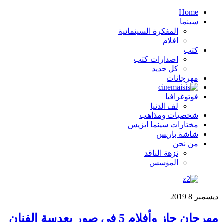
Home
سينما
المفكرة السينمائية
افلام
كتب
اصدارات كتب
كل جديد
مهرجانات
فوتوغرافيا
لف الدنيا
شخصيات ومذاهب
مختارات سينما ايزيس
شاشة باريس
من نحن
نزهة الناقد
المؤسس
ديسمبر
8
2019
مهرجان جاز وأفلام 5 في صور بعدسة الفنان