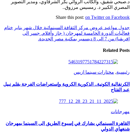
د.صبحي شفيق، والكاتب الروائي بكر الشرقاوي، ومدير التصوير
المصري الكبير د. رمسيس مرزوق..
Share this post:
on Twitter
on Facebook
جدول مواعيد عروض مركز الثقافة السينمائية خلال شهر يناير
ختام
فعاليات الدورة الخامسة لمهرجان ( جاز وأفلام. جسر الى
افريقيا).من 7 الى 8 ديسمبر بمكتبة مصر الجديدة.
Related Posts
رئيسية
,
مختارات سينما ازيس
الكرنفالية الكونية.. الذكورية الكروية وإستعراضات الفرجة بقلم نبيل
عبد الفتاح
مهرجانات
القاهرة السينمائي يشارك في إسبوع الطريق الى السينما بمهرجان
شنغهاي الدولي