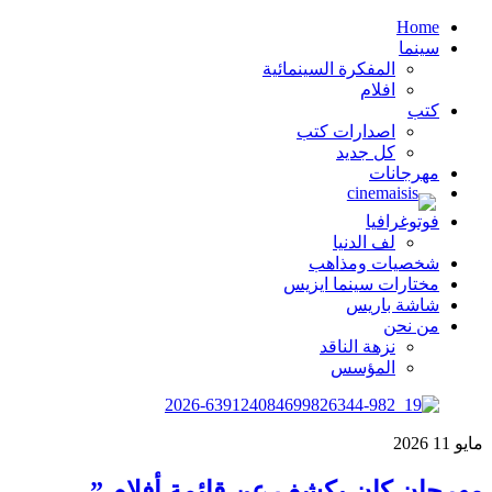
Home
سينما
المفكرة السينمائية
افلام
كتب
اصدارات كتب
كل جديد
مهرجانات
فوتوغرافيا
لف الدنيا
شخصيات ومذاهب
مختارات سينما ايزيس
شاشة باريس
من نحن
نزهة الناقد
المؤسس
مايو
11
2026
مهرجان كان يكشف عن قائمة أفلام ”