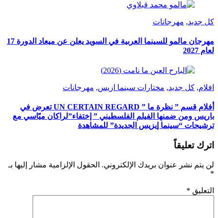
كل جديد
,
مهرجانات
مهرجان مالمو للسينما العربية في السويد يعلن عن ميعاد الدورة 17
لعام 2027
افلام
,
كل جديد
,
مختارات سينما ازيس
,
مهرجانات
أفلام قسم ” نظرة ما ” UN CERTAIN REGARD تعرض في
باريس ومن ضمنها الفيلم الفلسطيني ” إختفاء”لراكان ميّاسي مع
ترشيحات “سينما إيزيس الجديدة” للمشاهدة
اترك تعليقاً
لن يتم نشر عنوان بريدك الإلكتروني.
الحقول الإلزامية مشار إليها بـ
*
التعليق
*