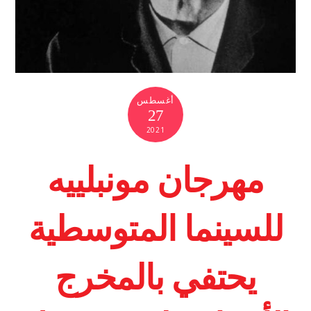
أغسطس
27
2021
مهرجان مونبلييه
للسينما المتوسطية
يحتفي بالمخرج