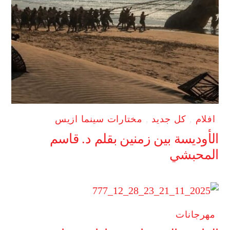
افلام
,
كل جديد
,
مختارات سينما ازيس
الأوديسة بين زمنين بقلم د. قاسم
المحبشي
مهرجانات