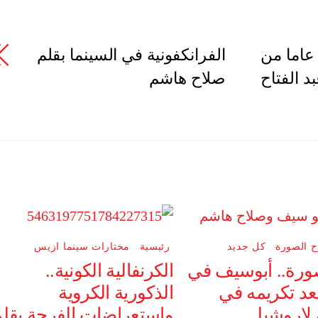
عاما من
الفرانكفونية في السينما بقلم
د الفتاح
صلاح هاشم
ح الصورة
,
كل جديد
رئيسية
,
مختارات سينما ازيس
ورة.. أبوسيف في
الكرنفالية الكونية..
عد تكريمه في
الذكورية الكروية
لاروشيل
وإستعراضات الفرجة بقل