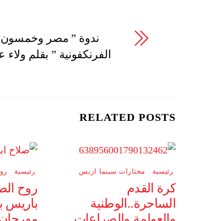
ندوة ” مصر وخمسون 
الفرنكفونية ” بقلم ولاء عب
RELATED POSTS
رئيسية
,
مختارات سينما ازيس
رئيسية
,
رو
كرة القدم
روح الص
الساحرة..الوطنية
باريس ب
والعولمة والصراعات
مهرجان 