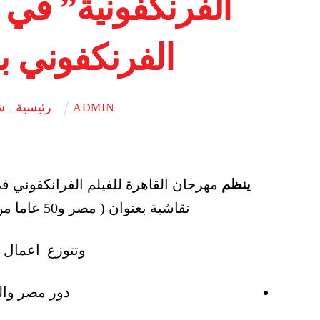
الفرنكفونية” في 
الفرنكفوني بق
رئيسية
,
ش
ADMIN
ينظم
نقاشية بعنوان ( مصر و50 عاما من الفرانكفونية ) غدا الثلاثاء الموافق 14 ديسمبر
وتتوزع اعمال 
دور مصر والف