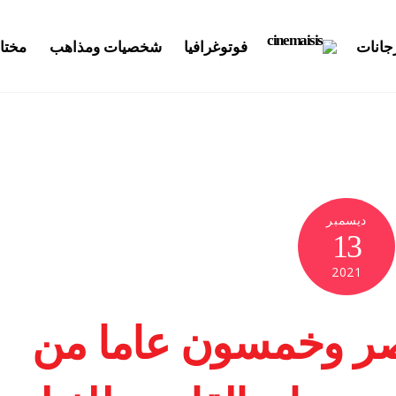
جانات
فوتوغرافيا
شخصيات ومذاهب
مختا
ديسمبر
13
2021
صر وخمسون عاما من